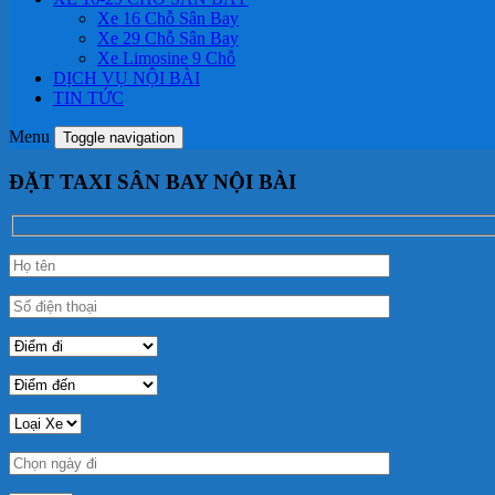
Xe 16 Chỗ Sân Bay
Xe 29 Chỗ Sân Bay
Xe Limosine 9 Chỗ
DỊCH VỤ NỘI BÀI
TIN TỨC
Menu
Toggle navigation
ĐẶT TAXI SÂN BAY NỘI BÀI