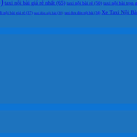
)
taxi nội bài giá rẻ nhất
(65)
taxi nội bài rẻ
(50)
taxi nội bài trọn 
Xe Taxi Nội Bà
đi nội bài giá rẻ
(37)
taxi đưa đón nội bài
(34)
taxi đón nội bài
(30)