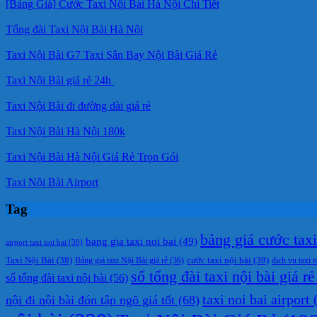
[Bảng Giá] Cước Taxi Nội Bài Hà Nội Chi Tiết
Tổng đài Taxi Nội Bài Hà Nội
Taxi Nội Bài G7 Taxi Sân Bay Nội Bài Giá Rẻ
Taxi Nội Bài giá rẻ 24h
Taxi Nội Bài đi đường dài giá rẻ
Taxi Nội Bài Hà Nội 180k
Taxi Nội Bài Hà Nội Giá Rẻ Trọn Gói
Taxi Nội Bài Airport
Tag
bảng giá cước taxi 
bang gia taxi noi bai
(49)
airport taxi noi bai
(30)
cước taxi nội bài
(39)
Taxi Nội Bài
(38)
Bảng giá taxi Nội Bài giá rẻ
(36)
dich vu taxi n
số tổng đài taxi nội bài giá rẻ
số tổng đài taxi nội bài
(56)
taxi noi bai airport
(
nội đi nội bài đón tận ngõ giá tốt
(68)