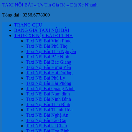
TAXI NỘI BÀI – Uy Tín Giá Rẻ – Đặt Xe Nhanh
Tổng đài : 0356.6778000
TRANG CHỦ
BẢNG GIÁ TAXI NỘI BÀI
THUÊ XE NỘI BÀI ĐI TỈNH
Taxi Nội Bài Vĩnh Phúc
Taxi Nội Bài Phú Thọ
Taxi Nội Bài Thái Nguyên
Taxi Nội Bài Bắc Ninh
Taxi Nội Bài Bắc Giang
Taxi Nội Bài Hưng Yên
Taxi Nội Bài Hải Dương
Taxi Nội Bài Phủ Lý
Taxi Nội Bài Hải Phòng
Taxi Nội Bài Quảng Ninh
Taxi Nội Bài Nam định
Taxi Nội Bài Ninh Bình
Taxi Nội Bài Thái Bình
Taxi Nội Bài Thanh Hóa
Taxi Nội Bài Nghệ An
Taxi Nội Bài Lào Cai
Taxi Nội Bài lai Châu
Taxi Nội Bài Hòa Bình