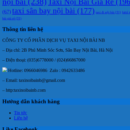
nội bài
(238)
Taxi Nội Bài Giá Rẻ
(196
taxi sân bay nội bài
(177)
(67)
taxi 
taxi đi nội bài
(31)
bài giá rẻ
(31)
Thông tin liên hệ
CÔNG TY CỔ PHẦN DỊCH VỤ TAXI NỘI BÀI NB
– Địa chỉ: 2B Phú Minh Sóc Sơn, Sân Bay Nội Bài, Hà Nội
– Điện thoại: (035)6778000 / (024)66867000
Hotline: 0966046986 Zalo : 0942633486
– Email: taxinoibainb@gmail.com
– http:taxinoibainb.com
Hướng dẫn khách hàng
Tin tức
Liên hệ
Like Facebook