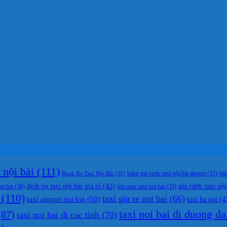
nội bài
(111)
bản
Book Xe Taxi Nội Bài
(31)
bảng giá cước taxi nội bài airport
(33)
dịch vụ taxi nội bài giá rẻ
(42)
giá cước taxi nội
oi bai
(36)
gia cuoc taxi noi bai
(33)
(110)
taxi gia re noi bai
(66)
taxi airport noi bai
(50)
taxi ha noi
(4
taxi noi bai di duong da
87)
taxi noi bai di cac tinh
(70)