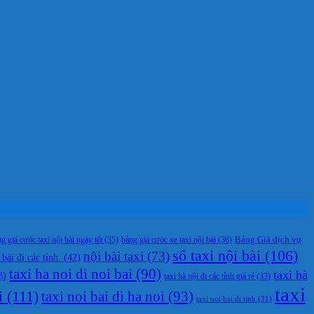
g giá cước taxi nội bài ngày tết
(35)
bảng giá cước xe taxi nội bài
(36)
Bảng Giá dịch vụ
số taxi nội bài
(106)
nội bài taxi
(73)
 bài đi các tỉnh.
(42)
taxi ha noi di noi bai
(90)
taxi hà
3)
taxi hà nội đi các tỉnh giá rẻ
(33)
taxi
i
(111)
taxi noi bai di ha noi
(93)
taxi noi bai di tinh
(31)