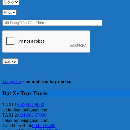
Trang chủ
»
an ninh san bay noi bai
Đặt Xe Trực Tuyến
TAXI 1
(035)677 8000
taxinoibainb@gmail.com
TAXI 2
(024)668 67000
nbtaxinoibai@gmail.com
Zalo Điều Hành
0942633486