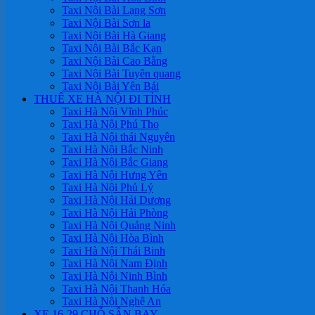
Taxi Nội Bài Lạng Sơn
Taxi Nội Bài Sơn la
Taxi Nội Bài Hà Giang
Taxi Nội Bài Bắc Kạn
Taxi Nội Bài Cao Bằng
Taxi Nội Bài Tuyên quang
Taxi Nội Bài Yên Bái
THUÊ XE HÀ NỘI ĐI TỈNH
Taxi Hà Nội Vĩnh Phúc
Taxi Hà Nội Phú Thọ
Taxi Hà Nội thái Nguyên
Taxi Hà Nội Bắc Ninh
Taxi Hà Nội Bắc Giang
Taxi Hà Nội Hưng Yên
Taxi Hà Nội Phủ Lý
Taxi Hà Nội Hải Dương
Taxi Hà Nội Hải Phòng
Taxi Hà Nội Quảng Ninh
Taxi Hà Nội Hòa Bình
Taxi Hà Nội Thái Binh
Taxi Hà Nội Nam Định
Taxi Hà Nội Ninh Bình
Taxi Hà Nội Thanh Hóa
Taxi Hà Nội Nghệ An
XE 16-29 CHỖ SÂN BAY