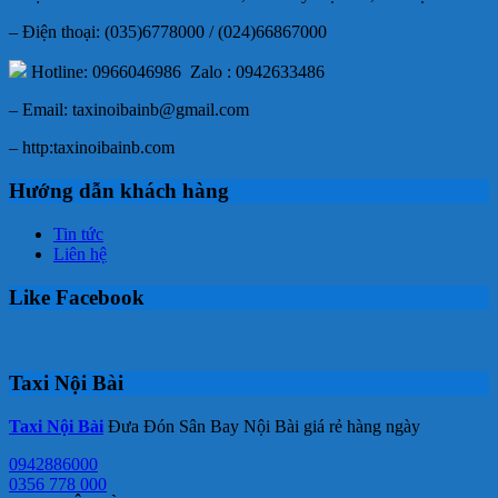
– Điện thoại: (035)6778000 / (024)66867000
Hotline: 0966046986 Zalo : 0942633486
– Email: taxinoibainb@gmail.com
– http:taxinoibainb.com
Hướng dẫn khách hàng
Tin tức
Liên hệ
Like Facebook
Taxi Nội Bài
Taxi Nội Bài
Đưa Đón Sân Bay Nội Bài giá rẻ hàng ngày
0942886000
0356 778 000