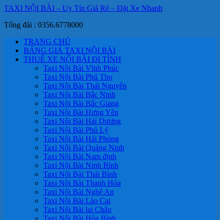
TAXI NỘI BÀI – Uy Tín Giá Rẻ – Đặt Xe Nhanh
Tổng đài : 0356.6778000
TRANG CHỦ
BẢNG GIÁ TAXI NỘI BÀI
THUÊ XE NỘI BÀI ĐI TỈNH
Taxi Nội Bài Vĩnh Phúc
Taxi Nội Bài Phú Thọ
Taxi Nội Bài Thái Nguyên
Taxi Nội Bài Bắc Ninh
Taxi Nội Bài Bắc Giang
Taxi Nội Bài Hưng Yên
Taxi Nội Bài Hải Dương
Taxi Nội Bài Phủ Lý
Taxi Nội Bài Hải Phòng
Taxi Nội Bài Quảng Ninh
Taxi Nội Bài Nam định
Taxi Nội Bài Ninh Bình
Taxi Nội Bài Thái Bình
Taxi Nội Bài Thanh Hóa
Taxi Nội Bài Nghệ An
Taxi Nội Bài Lào Cai
Taxi Nội Bài lai Châu
Taxi Nội Bài Hòa Bình