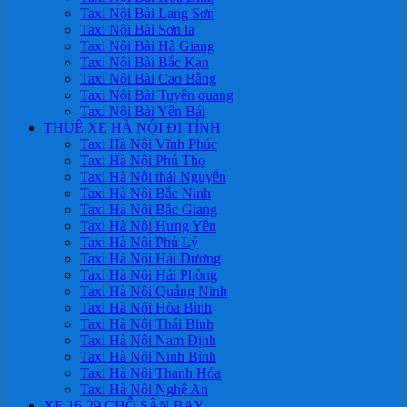
Taxi Nội Bài Lạng Sơn
Taxi Nội Bài Sơn la
Taxi Nội Bài Hà Giang
Taxi Nội Bài Bắc Kạn
Taxi Nội Bài Cao Bằng
Taxi Nội Bài Tuyên quang
Taxi Nội Bài Yên Bái
THUÊ XE HÀ NỘI ĐI TỈNH
Taxi Hà Nội Vĩnh Phúc
Taxi Hà Nội Phú Thọ
Taxi Hà Nội thái Nguyên
Taxi Hà Nội Bắc Ninh
Taxi Hà Nội Bắc Giang
Taxi Hà Nội Hưng Yên
Taxi Hà Nội Phủ Lý
Taxi Hà Nội Hải Dương
Taxi Hà Nội Hải Phòng
Taxi Hà Nội Quảng Ninh
Taxi Hà Nội Hòa Bình
Taxi Hà Nội Thái Binh
Taxi Hà Nội Nam Định
Taxi Hà Nội Ninh Bình
Taxi Hà Nội Thanh Hóa
Taxi Hà Nội Nghệ An
XE 16-29 CHỖ SÂN BAY