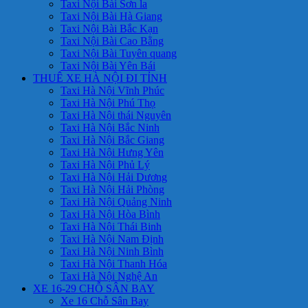
Taxi Nội Bài Sơn la
Taxi Nội Bài Hà Giang
Taxi Nội Bài Bắc Kạn
Taxi Nội Bài Cao Bằng
Taxi Nội Bài Tuyên quang
Taxi Nội Bài Yên Bái
THUÊ XE HÀ NỘI ĐI TỈNH
Taxi Hà Nội Vĩnh Phúc
Taxi Hà Nội Phú Thọ
Taxi Hà Nội thái Nguyên
Taxi Hà Nội Bắc Ninh
Taxi Hà Nội Bắc Giang
Taxi Hà Nội Hưng Yên
Taxi Hà Nội Phủ Lý
Taxi Hà Nội Hải Dương
Taxi Hà Nội Hải Phòng
Taxi Hà Nội Quảng Ninh
Taxi Hà Nội Hòa Bình
Taxi Hà Nội Thái Binh
Taxi Hà Nội Nam Định
Taxi Hà Nội Ninh Bình
Taxi Hà Nội Thanh Hóa
Taxi Hà Nội Nghệ An
XE 16-29 CHỖ SÂN BAY
Xe 16 Chỗ Sân Bay