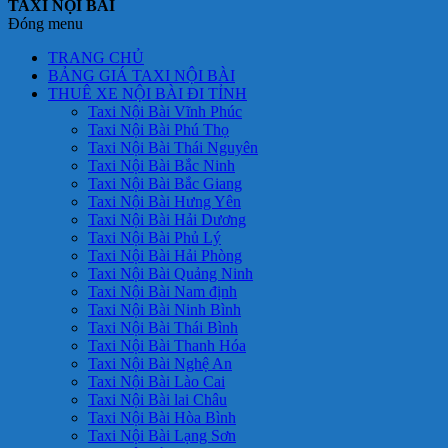
TAXI NỘI BÀI
Đóng menu
TRANG CHỦ
BẢNG GIÁ TAXI NỘI BÀI
THUÊ XE NỘI BÀI ĐI TỈNH
Taxi Nội Bài Vĩnh Phúc
Taxi Nội Bài Phú Thọ
Taxi Nội Bài Thái Nguyên
Taxi Nội Bài Bắc Ninh
Taxi Nội Bài Bắc Giang
Taxi Nội Bài Hưng Yên
Taxi Nội Bài Hải Dương
Taxi Nội Bài Phủ Lý
Taxi Nội Bài Hải Phòng
Taxi Nội Bài Quảng Ninh
Taxi Nội Bài Nam định
Taxi Nội Bài Ninh Bình
Taxi Nội Bài Thái Bình
Taxi Nội Bài Thanh Hóa
Taxi Nội Bài Nghệ An
Taxi Nội Bài Lào Cai
Taxi Nội Bài lai Châu
Taxi Nội Bài Hòa Bình
Taxi Nội Bài Lạng Sơn