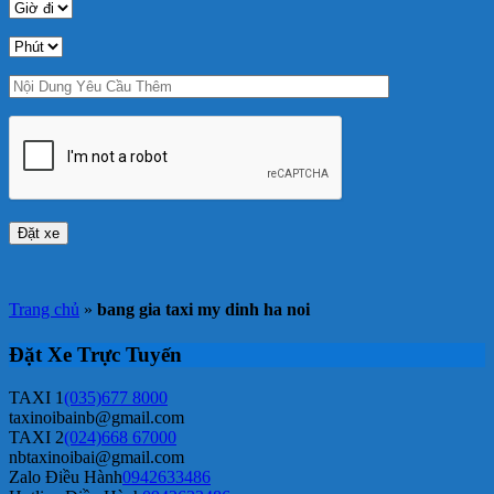
Trang chủ
»
bang gia taxi my dinh ha noi
Đặt Xe Trực Tuyến
TAXI 1
(035)677 8000
taxinoibainb@gmail.com
TAXI 2
(024)668 67000
nbtaxinoibai@gmail.com
Zalo Điều Hành
0942633486