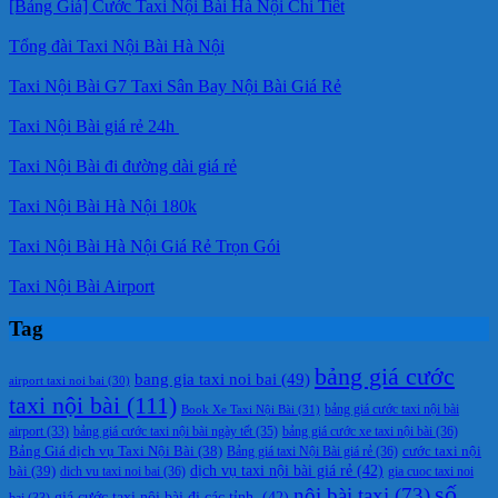
[Bảng Giá] Cước Taxi Nội Bài Hà Nội Chi Tiết
Tổng đài Taxi Nội Bài Hà Nội
Taxi Nội Bài G7 Taxi Sân Bay Nội Bài Giá Rẻ
Taxi Nội Bài giá rẻ 24h
Taxi Nội Bài đi đường dài giá rẻ
Taxi Nội Bài Hà Nội 180k
Taxi Nội Bài Hà Nội Giá Rẻ Trọn Gói
Taxi Nội Bài Airport
Tag
bảng giá cước
bang gia taxi noi bai
(49)
airport taxi noi bai
(30)
taxi nội bài
(111)
Book Xe Taxi Nội Bài
(31)
bảng giá cước taxi nội bài
bảng giá cước taxi nội bài ngày tết
(35)
bảng giá cước xe taxi nội bài
(36)
airport
(33)
cước taxi nội
Bảng Giá dịch vụ Taxi Nội Bài
(38)
Bảng giá taxi Nội Bài giá rẻ
(36)
bài
(39)
dịch vụ taxi nội bài giá rẻ
(42)
dich vu taxi noi bai
(36)
gia cuoc taxi noi
số
nội bài taxi
(73)
giá cước taxi nội bài đi các tỉnh.
(42)
bai
(33)