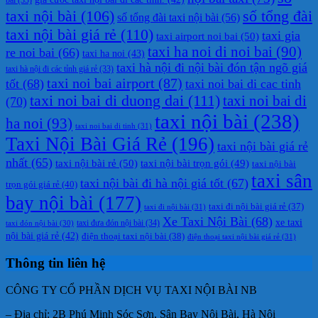
taxi nội bài
(106)
số tổng đài
số tổng đài taxi nội bài
(56)
taxi nội bài giá rẻ
(110)
taxi gia
taxi airport noi bai
(50)
taxi ha noi di noi bai
(90)
re noi bai
(66)
taxi ha noi
(43)
taxi hà nội đi nội bài đón tận ngõ giá
taxi hà nội đi các tỉnh giá rẻ
(33)
taxi noi bai airport
(87)
tốt
(68)
taxi noi bai di cac tinh
taxi noi bai di duong dai
(111)
taxi noi bai di
(70)
taxi nội bài
(238)
ha noi
(93)
taxi noi bai di tinh
(31)
Taxi Nội Bài Giá Rẻ
(196)
taxi nội bài giá rẻ
nhất
(65)
taxi nội bài rẻ
(50)
taxi nội bài trọn gói
(49)
taxi nội bài
taxi sân
taxi nội bài đi hà nội giá tốt
(67)
trọn gói giá rẻ
(40)
bay nội bài
(177)
taxi đi nội bài giá rẻ
(37)
taxi đi nội bài
(31)
Xe Taxi Nội Bài
(68)
xe taxi
taxi đưa đón nội bài
(34)
taxi đón nội bài
(30)
nội bài giá rẻ
(42)
điện thoại taxi nội bài
(38)
điện thoại taxi nội bài giá rẻ
(31)
Thông tin liên hệ
CÔNG TY CỔ PHẦN DỊCH VỤ TAXI NỘI BÀI NB
– Địa chỉ: 2B Phú Minh Sóc Sơn, Sân Bay Nội Bài, Hà Nội