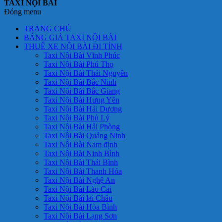
TAXI NỘI BÀI
Đóng menu
TRANG CHỦ
BẢNG GIÁ TAXI NỘI BÀI
THUÊ XE NỘI BÀI ĐI TỈNH
Taxi Nội Bài Vĩnh Phúc
Taxi Nội Bài Phú Thọ
Taxi Nội Bài Thái Nguyên
Taxi Nội Bài Bắc Ninh
Taxi Nội Bài Bắc Giang
Taxi Nội Bài Hưng Yên
Taxi Nội Bài Hải Dương
Taxi Nội Bài Phủ Lý
Taxi Nội Bài Hải Phòng
Taxi Nội Bài Quảng Ninh
Taxi Nội Bài Nam định
Taxi Nội Bài Ninh Bình
Taxi Nội Bài Thái Bình
Taxi Nội Bài Thanh Hóa
Taxi Nội Bài Nghệ An
Taxi Nội Bài Lào Cai
Taxi Nội Bài lai Châu
Taxi Nội Bài Hòa Bình
Taxi Nội Bài Lạng Sơn