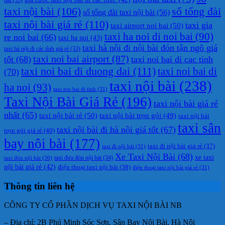
taxi nội bài
(106)
số tổng đài
số tổng đài taxi nội bài
(56)
taxi nội bài giá rẻ
(110)
taxi gia
taxi airport noi bai
(50)
taxi ha noi di noi bai
(90)
re noi bai
(66)
taxi ha noi
(43)
taxi hà nội đi nội bài đón tận ngõ giá
taxi hà nội đi các tỉnh giá rẻ
(33)
taxi noi bai airport
(87)
tốt
(68)
taxi noi bai di cac tinh
taxi noi bai di duong dai
(111)
taxi noi bai di
(70)
taxi nội bài
(238)
ha noi
(93)
taxi noi bai di tinh
(31)
Taxi Nội Bài Giá Rẻ
(196)
taxi nội bài giá rẻ
nhất
(65)
taxi nội bài rẻ
(50)
taxi nội bài trọn gói
(49)
taxi nội bài
taxi sân
taxi nội bài đi hà nội giá tốt
(67)
trọn gói giá rẻ
(40)
bay nội bài
(177)
taxi đi nội bài giá rẻ
(37)
taxi đi nội bài
(31)
Xe Taxi Nội Bài
(68)
xe taxi
taxi đưa đón nội bài
(34)
taxi đón nội bài
(30)
nội bài giá rẻ
(42)
điện thoại taxi nội bài
(38)
điện thoại taxi nội bài giá rẻ
(31)
Thông tin liên hệ
CÔNG TY CỔ PHẦN DỊCH VỤ TAXI NỘI BÀI NB
– Địa chỉ: 2B Phú Minh Sóc Sơn, Sân Bay Nội Bài, Hà Nội