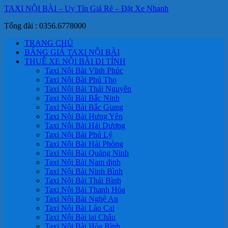
TAXI NỘI BÀI – Uy Tín Giá Rẻ – Đặt Xe Nhanh
Tổng đài : 0356.6778000
TRANG CHỦ
BẢNG GIÁ TAXI NỘI BÀI
THUÊ XE NỘI BÀI ĐI TỈNH
Taxi Nội Bài Vĩnh Phúc
Taxi Nội Bài Phú Thọ
Taxi Nội Bài Thái Nguyên
Taxi Nội Bài Bắc Ninh
Taxi Nội Bài Bắc Giang
Taxi Nội Bài Hưng Yên
Taxi Nội Bài Hải Dương
Taxi Nội Bài Phủ Lý
Taxi Nội Bài Hải Phòng
Taxi Nội Bài Quảng Ninh
Taxi Nội Bài Nam định
Taxi Nội Bài Ninh Bình
Taxi Nội Bài Thái Bình
Taxi Nội Bài Thanh Hóa
Taxi Nội Bài Nghệ An
Taxi Nội Bài Lào Cai
Taxi Nội Bài lai Châu
Taxi Nội Bài Hòa Bình