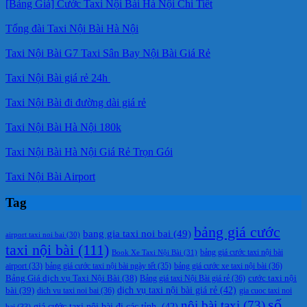
[Bảng Giá] Cước Taxi Nội Bài Hà Nội Chi Tiết
Tổng đài Taxi Nội Bài Hà Nội
Taxi Nội Bài G7 Taxi Sân Bay Nội Bài Giá Rẻ
Taxi Nội Bài giá rẻ 24h
Taxi Nội Bài đi đường dài giá rẻ
Taxi Nội Bài Hà Nội 180k
Taxi Nội Bài Hà Nội Giá Rẻ Trọn Gói
Taxi Nội Bài Airport
Tag
bảng giá cước
bang gia taxi noi bai
(49)
airport taxi noi bai
(30)
taxi nội bài
(111)
Book Xe Taxi Nội Bài
(31)
bảng giá cước taxi nội bài
bảng giá cước taxi nội bài ngày tết
(35)
bảng giá cước xe taxi nội bài
(36)
airport
(33)
cước taxi nội
Bảng Giá dịch vụ Taxi Nội Bài
(38)
Bảng giá taxi Nội Bài giá rẻ
(36)
bài
(39)
dịch vụ taxi nội bài giá rẻ
(42)
dich vu taxi noi bai
(36)
gia cuoc taxi noi
số
nội bài taxi
(73)
giá cước taxi nội bài đi các tỉnh.
(42)
bai
(33)