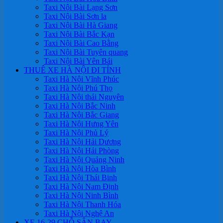
Taxi Nội Bài Lạng Sơn
Taxi Nội Bài Sơn la
Taxi Nội Bài Hà Giang
Taxi Nội Bài Bắc Kạn
Taxi Nội Bài Cao Bằng
Taxi Nội Bài Tuyên quang
Taxi Nội Bài Yên Bái
THUÊ XE HÀ NỘI ĐI TỈNH
Taxi Hà Nội Vĩnh Phúc
Taxi Hà Nội Phú Thọ
Taxi Hà Nội thái Nguyên
Taxi Hà Nội Bắc Ninh
Taxi Hà Nội Bắc Giang
Taxi Hà Nội Hưng Yên
Taxi Hà Nội Phủ Lý
Taxi Hà Nội Hải Dương
Taxi Hà Nội Hải Phòng
Taxi Hà Nội Quảng Ninh
Taxi Hà Nội Hòa Bình
Taxi Hà Nội Thái Binh
Taxi Hà Nội Nam Định
Taxi Hà Nội Ninh Bình
Taxi Hà Nội Thanh Hóa
Taxi Hà Nội Nghệ An
XE 16-29 CHỖ SÂN BAY