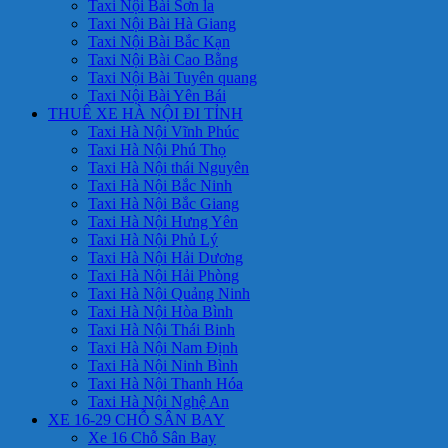
Taxi Nội Bài Sơn la
Taxi Nội Bài Hà Giang
Taxi Nội Bài Bắc Kạn
Taxi Nội Bài Cao Bằng
Taxi Nội Bài Tuyên quang
Taxi Nội Bài Yên Bái
THUÊ XE HÀ NỘI ĐI TỈNH
Taxi Hà Nội Vĩnh Phúc
Taxi Hà Nội Phú Thọ
Taxi Hà Nội thái Nguyên
Taxi Hà Nội Bắc Ninh
Taxi Hà Nội Bắc Giang
Taxi Hà Nội Hưng Yên
Taxi Hà Nội Phủ Lý
Taxi Hà Nội Hải Dương
Taxi Hà Nội Hải Phòng
Taxi Hà Nội Quảng Ninh
Taxi Hà Nội Hòa Bình
Taxi Hà Nội Thái Binh
Taxi Hà Nội Nam Định
Taxi Hà Nội Ninh Bình
Taxi Hà Nội Thanh Hóa
Taxi Hà Nội Nghệ An
XE 16-29 CHỖ SÂN BAY
Xe 16 Chỗ Sân Bay