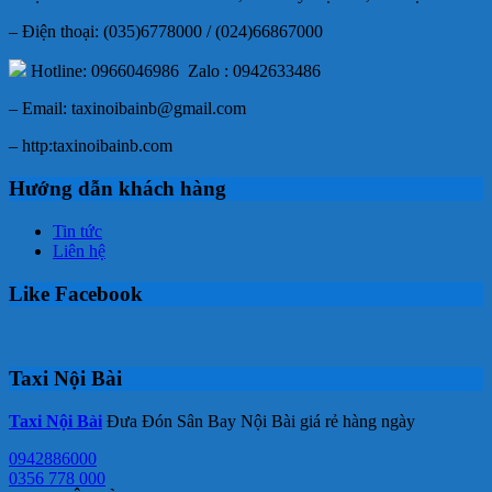
– Điện thoại: (035)6778000 / (024)66867000
Hotline: 0966046986 Zalo : 0942633486
– Email: taxinoibainb@gmail.com
– http:taxinoibainb.com
Hướng dẫn khách hàng
Tin tức
Liên hệ
Like Facebook
Taxi Nội Bài
Taxi Nội Bài
Đưa Đón Sân Bay Nội Bài giá rẻ hàng ngày
0942886000
0356 778 000