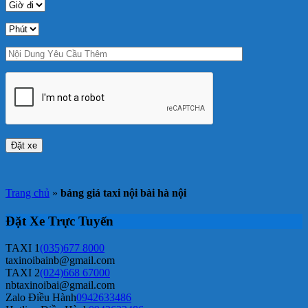
Trang chủ
»
bảng giá taxi nội bài hà nội
Đặt Xe Trực Tuyến
TAXI 1
(035)677 8000
taxinoibainb@gmail.com
TAXI 2
(024)668 67000
nbtaxinoibai@gmail.com
Zalo Điều Hành
0942633486