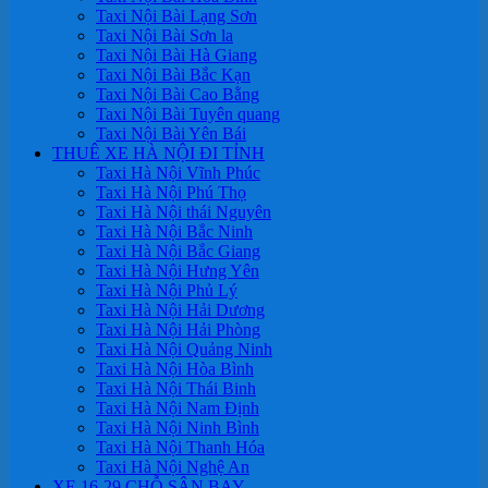
Taxi Nội Bài Lạng Sơn
Taxi Nội Bài Sơn la
Taxi Nội Bài Hà Giang
Taxi Nội Bài Bắc Kạn
Taxi Nội Bài Cao Bằng
Taxi Nội Bài Tuyên quang
Taxi Nội Bài Yên Bái
THUÊ XE HÀ NỘI ĐI TỈNH
Taxi Hà Nội Vĩnh Phúc
Taxi Hà Nội Phú Thọ
Taxi Hà Nội thái Nguyên
Taxi Hà Nội Bắc Ninh
Taxi Hà Nội Bắc Giang
Taxi Hà Nội Hưng Yên
Taxi Hà Nội Phủ Lý
Taxi Hà Nội Hải Dương
Taxi Hà Nội Hải Phòng
Taxi Hà Nội Quảng Ninh
Taxi Hà Nội Hòa Bình
Taxi Hà Nội Thái Binh
Taxi Hà Nội Nam Định
Taxi Hà Nội Ninh Bình
Taxi Hà Nội Thanh Hóa
Taxi Hà Nội Nghệ An
XE 16-29 CHỖ SÂN BAY