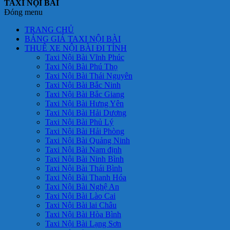
TAXI NỘI BÀI
Đóng menu
TRANG CHỦ
BẢNG GIÁ TAXI NỘI BÀI
THUÊ XE NỘI BÀI ĐI TỈNH
Taxi Nội Bài Vĩnh Phúc
Taxi Nội Bài Phú Thọ
Taxi Nội Bài Thái Nguyên
Taxi Nội Bài Bắc Ninh
Taxi Nội Bài Bắc Giang
Taxi Nội Bài Hưng Yên
Taxi Nội Bài Hải Dương
Taxi Nội Bài Phủ Lý
Taxi Nội Bài Hải Phòng
Taxi Nội Bài Quảng Ninh
Taxi Nội Bài Nam định
Taxi Nội Bài Ninh Bình
Taxi Nội Bài Thái Bình
Taxi Nội Bài Thanh Hóa
Taxi Nội Bài Nghệ An
Taxi Nội Bài Lào Cai
Taxi Nội Bài lai Châu
Taxi Nội Bài Hòa Bình
Taxi Nội Bài Lạng Sơn