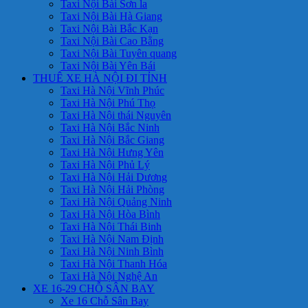
Taxi Nội Bài Sơn la
Taxi Nội Bài Hà Giang
Taxi Nội Bài Bắc Kạn
Taxi Nội Bài Cao Bằng
Taxi Nội Bài Tuyên quang
Taxi Nội Bài Yên Bái
THUÊ XE HÀ NỘI ĐI TỈNH
Taxi Hà Nội Vĩnh Phúc
Taxi Hà Nội Phú Thọ
Taxi Hà Nội thái Nguyên
Taxi Hà Nội Bắc Ninh
Taxi Hà Nội Bắc Giang
Taxi Hà Nội Hưng Yên
Taxi Hà Nội Phủ Lý
Taxi Hà Nội Hải Dương
Taxi Hà Nội Hải Phòng
Taxi Hà Nội Quảng Ninh
Taxi Hà Nội Hòa Bình
Taxi Hà Nội Thái Binh
Taxi Hà Nội Nam Định
Taxi Hà Nội Ninh Bình
Taxi Hà Nội Thanh Hóa
Taxi Hà Nội Nghệ An
XE 16-29 CHỖ SÂN BAY
Xe 16 Chỗ Sân Bay