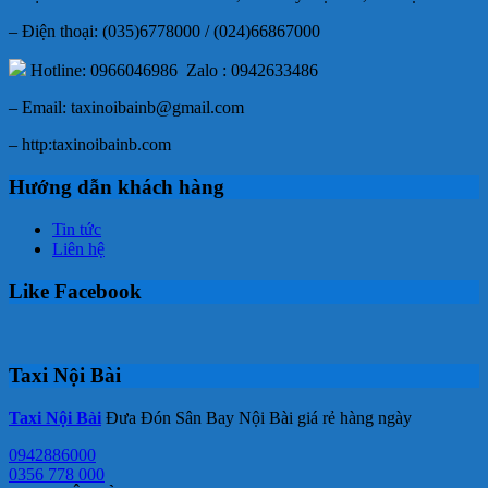
– Điện thoại: (035)6778000 / (024)66867000
Hotline: 0966046986 Zalo : 0942633486
– Email: taxinoibainb@gmail.com
– http:taxinoibainb.com
Hướng dẫn khách hàng
Tin tức
Liên hệ
Like Facebook
Taxi Nội Bài
Taxi Nội Bài
Đưa Đón Sân Bay Nội Bài giá rẻ hàng ngày
0942886000
0356 778 000