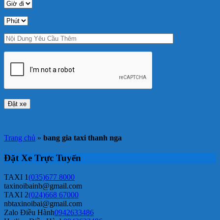
Trang chủ
»
bang gia taxi thanh nga
Đặt Xe Trực Tuyến
TAXI 1
(035)677 8000
taxinoibainb@gmail.com
TAXI 2
(024)668 67000
nbtaxinoibai@gmail.com
Zalo Điều Hành
0942633486