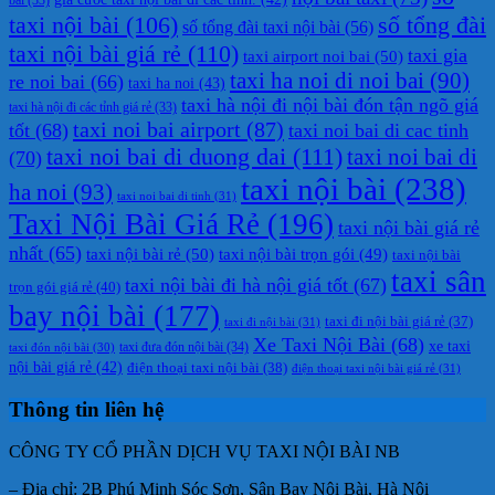
taxi nội bài
(106)
số tổng đài
số tổng đài taxi nội bài
(56)
taxi nội bài giá rẻ
(110)
taxi gia
taxi airport noi bai
(50)
taxi ha noi di noi bai
(90)
re noi bai
(66)
taxi ha noi
(43)
taxi hà nội đi nội bài đón tận ngõ giá
taxi hà nội đi các tỉnh giá rẻ
(33)
taxi noi bai airport
(87)
tốt
(68)
taxi noi bai di cac tinh
taxi noi bai di duong dai
(111)
taxi noi bai di
(70)
taxi nội bài
(238)
ha noi
(93)
taxi noi bai di tinh
(31)
Taxi Nội Bài Giá Rẻ
(196)
taxi nội bài giá rẻ
nhất
(65)
taxi nội bài rẻ
(50)
taxi nội bài trọn gói
(49)
taxi nội bài
taxi sân
taxi nội bài đi hà nội giá tốt
(67)
trọn gói giá rẻ
(40)
bay nội bài
(177)
taxi đi nội bài giá rẻ
(37)
taxi đi nội bài
(31)
Xe Taxi Nội Bài
(68)
xe taxi
taxi đưa đón nội bài
(34)
taxi đón nội bài
(30)
nội bài giá rẻ
(42)
điện thoại taxi nội bài
(38)
điện thoại taxi nội bài giá rẻ
(31)
Thông tin liên hệ
CÔNG TY CỔ PHẦN DỊCH VỤ TAXI NỘI BÀI NB
– Địa chỉ: 2B Phú Minh Sóc Sơn, Sân Bay Nội Bài, Hà Nội