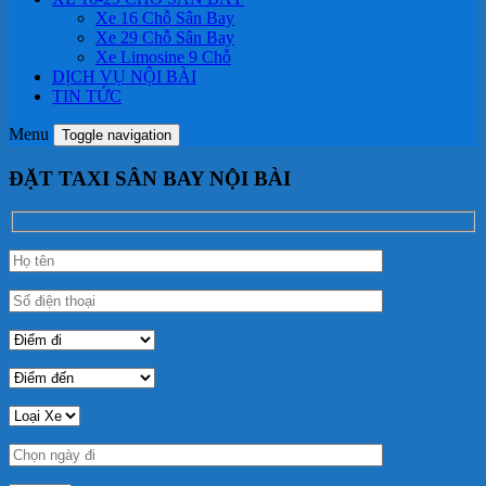
Xe 16 Chỗ Sân Bay
Xe 29 Chỗ Sân Bay
Xe Limosine 9 Chỗ
DỊCH VỤ NỘI BÀI
TIN TỨC
Menu
Toggle navigation
ĐẶT TAXI SÂN BAY NỘI BÀI