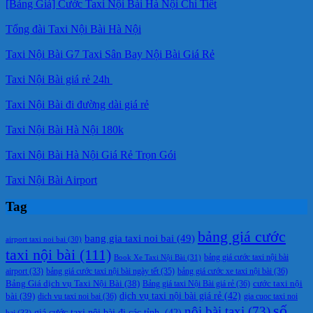
[Bảng Giá] Cước Taxi Nội Bài Hà Nội Chi Tiết
Tổng đài Taxi Nội Bài Hà Nội
Taxi Nội Bài G7 Taxi Sân Bay Nội Bài Giá Rẻ
Taxi Nội Bài giá rẻ 24h
Taxi Nội Bài đi đường dài giá rẻ
Taxi Nội Bài Hà Nội 180k
Taxi Nội Bài Hà Nội Giá Rẻ Trọn Gói
Taxi Nội Bài Airport
Tag
bảng giá cước
bang gia taxi noi bai
(49)
airport taxi noi bai
(30)
taxi nội bài
(111)
Book Xe Taxi Nội Bài
(31)
bảng giá cước taxi nội bài
bảng giá cước taxi nội bài ngày tết
(35)
bảng giá cước xe taxi nội bài
(36)
airport
(33)
cước taxi nội
Bảng Giá dịch vụ Taxi Nội Bài
(38)
Bảng giá taxi Nội Bài giá rẻ
(36)
bài
(39)
dịch vụ taxi nội bài giá rẻ
(42)
dich vu taxi noi bai
(36)
gia cuoc taxi noi
số
nội bài taxi
(73)
giá cước taxi nội bài đi các tỉnh.
(42)
bai
(33)