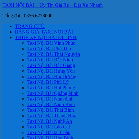
TAXI NỘI BÀI – Uy Tín Giá Rẻ – Đặt Xe Nhanh
Tổng đài : 0356.6778000
TRANG CHỦ
BẢNG GIÁ TAXI NỘI BÀI
THUÊ XE NỘI BÀI ĐI TỈNH
Taxi Nội Bài Vĩnh Phúc
Taxi Nội Bài Phú Thọ
Taxi Nội Bài Thái Nguyên
Taxi Nội Bài Bắc Ninh
Taxi Nội Bài Bắc Giang
Taxi Nội Bài Hưng Yên
Taxi Nội Bài Hải Dương
Taxi Nội Bài Phủ Lý
Taxi Nội Bài Hải Phòng
Taxi Nội Bài Quảng Ninh
Taxi Nội Bài Nam định
Taxi Nội Bài Ninh Bình
Taxi Nội Bài Thái Bình
Taxi Nội Bài Thanh Hóa
Taxi Nội Bài Nghệ An
Taxi Nội Bài Lào Cai
Taxi Nội Bài lai Châu
Taxi Nội Bài Hòa Bình