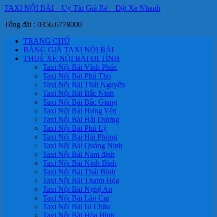
TAXI NỘI BÀI – Uy Tín Giá Rẻ – Đặt Xe Nhanh
Tổng đài : 0356.6778000
TRANG CHỦ
BẢNG GIÁ TAXI NỘI BÀI
THUÊ XE NỘI BÀI ĐI TỈNH
Taxi Nội Bài Vĩnh Phúc
Taxi Nội Bài Phú Thọ
Taxi Nội Bài Thái Nguyên
Taxi Nội Bài Bắc Ninh
Taxi Nội Bài Bắc Giang
Taxi Nội Bài Hưng Yên
Taxi Nội Bài Hải Dương
Taxi Nội Bài Phủ Lý
Taxi Nội Bài Hải Phòng
Taxi Nội Bài Quảng Ninh
Taxi Nội Bài Nam định
Taxi Nội Bài Ninh Bình
Taxi Nội Bài Thái Bình
Taxi Nội Bài Thanh Hóa
Taxi Nội Bài Nghệ An
Taxi Nội Bài Lào Cai
Taxi Nội Bài lai Châu
Taxi Nội Bài Hòa Bình