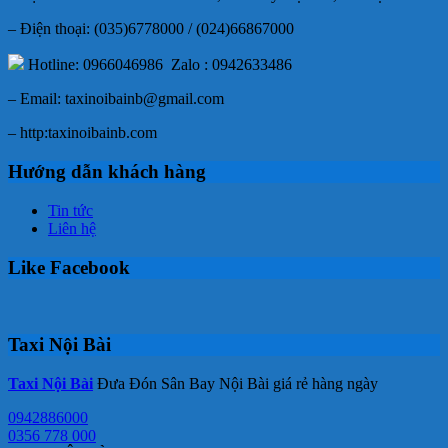
– Điện thoại: (035)6778000 / (024)66867000
Hotline: 0966046986 Zalo : 0942633486
– Email: taxinoibainb@gmail.com
– http:taxinoibainb.com
Hướng dẫn khách hàng
Tin tức
Liên hệ
Like Facebook
Taxi Nội Bài
Taxi Nội Bài
Đưa Đón Sân Bay Nội Bài giá rẻ hàng ngày
0942886000
0356 778 000