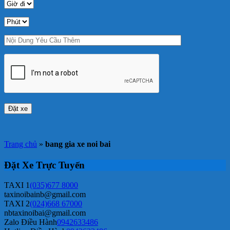
Trang chủ
»
bang gia xe noi bai
Đặt Xe Trực Tuyến
TAXI 1
(035)677 8000
taxinoibainb@gmail.com
TAXI 2
(024)668 67000
nbtaxinoibai@gmail.com
Zalo Điều Hành
0942633486