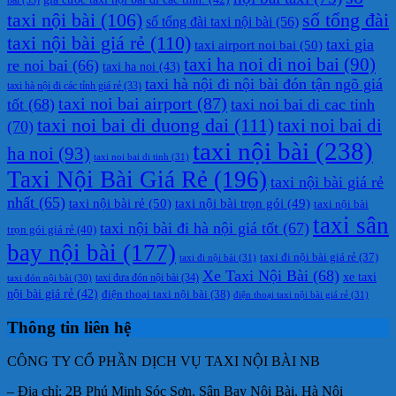
taxi nội bài
(106)
số tổng đài
số tổng đài taxi nội bài
(56)
taxi nội bài giá rẻ
(110)
taxi gia
taxi airport noi bai
(50)
taxi ha noi di noi bai
(90)
re noi bai
(66)
taxi ha noi
(43)
taxi hà nội đi nội bài đón tận ngõ giá
taxi hà nội đi các tỉnh giá rẻ
(33)
taxi noi bai airport
(87)
tốt
(68)
taxi noi bai di cac tinh
taxi noi bai di duong dai
(111)
taxi noi bai di
(70)
taxi nội bài
(238)
ha noi
(93)
taxi noi bai di tinh
(31)
Taxi Nội Bài Giá Rẻ
(196)
taxi nội bài giá rẻ
nhất
(65)
taxi nội bài rẻ
(50)
taxi nội bài trọn gói
(49)
taxi nội bài
taxi sân
taxi nội bài đi hà nội giá tốt
(67)
trọn gói giá rẻ
(40)
bay nội bài
(177)
taxi đi nội bài giá rẻ
(37)
taxi đi nội bài
(31)
Xe Taxi Nội Bài
(68)
xe taxi
taxi đưa đón nội bài
(34)
taxi đón nội bài
(30)
nội bài giá rẻ
(42)
điện thoại taxi nội bài
(38)
điện thoại taxi nội bài giá rẻ
(31)
Thông tin liên hệ
CÔNG TY CỔ PHẦN DỊCH VỤ TAXI NỘI BÀI NB
– Địa chỉ: 2B Phú Minh Sóc Sơn, Sân Bay Nội Bài, Hà Nội