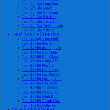
Taxi Nội Bài Lạng Sơn
Taxi Nội Bài Sơn la
Taxi Nội Bài Hà Giang
Taxi Nội Bài Bắc Kạn
Taxi Nội Bài Cao Bằng
Taxi Nội Bài Tuyên quang
Taxi Nội Bài Yên Bái
THUÊ XE HÀ NỘI ĐI TỈNH
Taxi Hà Nội Vĩnh Phúc
Taxi Hà Nội Phú Thọ
Taxi Hà Nội thái Nguyên
Taxi Hà Nội Bắc Ninh
Taxi Hà Nội Bắc Giang
Taxi Hà Nội Hưng Yên
Taxi Hà Nội Phủ Lý
Taxi Hà Nội Hải Dương
Taxi Hà Nội Hải Phòng
Taxi Hà Nội Quảng Ninh
Taxi Hà Nội Hòa Bình
Taxi Hà Nội Thái Binh
Taxi Hà Nội Nam Định
Taxi Hà Nội Ninh Bình
Taxi Hà Nội Thanh Hóa
Taxi Hà Nội Nghệ An
XE 16-29 CHỖ SÂN BAY