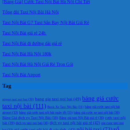
[Bảng Giá] Cước Taxi Nội Bài Hà Nội Chi Tiết
Tổng đài Taxi Nội Bài Hà Nội
Taxi Nội Bài G7 Taxi Sân Bay Nội Bài Giá Rẻ
Taxi Nội Bài giá rẻ 24h
Taxi Nội Bài đi đường dài giá rẻ
Taxi Nội Bài Hà Nội 180k
Taxi Nội Bài Hà Nội Giá Rẻ Trọn Gói
Taxi Nội Bài Airport
Tag
bảng giá cước
bang gia taxi noi bai
(49)
airport taxi noi bai
(30)
taxi nội bài
(111)
Book Xe Taxi Nội Bài
(31)
bảng giá cước taxi nội bài
bảng giá cước taxi nội bài ngày tết
(35)
bảng giá cước xe taxi nội bài
(36)
airport
(33)
cước taxi nội
Bảng Giá dịch vụ Taxi Nội Bài
(38)
Bảng giá taxi Nội Bài giá rẻ
(36)
bài
(39)
dịch vụ taxi nội bài giá rẻ
(42)
dich vu taxi noi bai
(36)
gia cuoc taxi noi
số
nội bài taxi
(73)
giá cước taxi nội bài đi các tỉnh.
(42)
bai
(33)