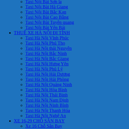
Taxi Nội Bài Sơn la
Taxi Nội Bài Hà Giang
Taxi Nội Bài Bắc Kạn
Taxi Nội Bài Cao Bằng
Taxi Nội Bài Tuyên quang
Taxi Nội Bài Yên Bái
THUÊ XE HÀ NỘI ĐI TỈNH
Taxi Hà Nội Vĩnh Phúc
Taxi Hà Nội Phú Thọ
Taxi Hà Nội thái Nguyên
Taxi Hà Nội Bắc Ninh
Taxi Hà Nội Bắc Giang
Taxi Hà Nội Hưng Yên
Taxi Hà Nội Phủ Lý
Taxi Hà Nội Hải Dương
Taxi Hà Nội Hải Phòng
Taxi Hà Nội Quảng Ninh
Taxi Hà Nội Hòa Bình
Taxi Hà Nội Thái Binh
Taxi Hà Nội Nam Định
Taxi Hà Nội Ninh Bình
Taxi Hà Nội Thanh Hóa
Taxi Hà Nội Nghệ An
XE 16-29 CHỖ SÂN BAY
Xe 16 Chỗ Sân Bay