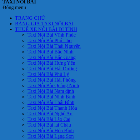
TAXI NỘI BÀI
Đóng menu
TRANG CHỦ
BẢNG GIÁ TAXI NỘI BÀI
THUÊ XE NỘI BÀI ĐI TỈNH
Taxi Nội Bài Vĩnh Phúc
Taxi Nội Bài Phú Thọ
Taxi Nội Bài Thái Nguyên
Taxi Nội Bài Bắc Ninh
Taxi Nội Bài Bắc Giang
Taxi Nội Bài Hưng Yên
Taxi Nội Bài Hải Dương
Taxi Nội Bài Phủ Lý
Taxi Nội Bài Hải Phòng
Taxi Nội Bài Quảng Ninh
Taxi Nội Bài Nam định
Taxi Nội Bài Ninh Bình
Taxi Nội Bài Thái Bình
Taxi Nội Bài Thanh Hóa
Taxi Nội Bài Nghệ An
Taxi Nội Bài Lào Cai
Taxi Nội Bài lai Châu
Taxi Nội Bài Hòa Bình
Taxi Nội Bài Lạng Sơn