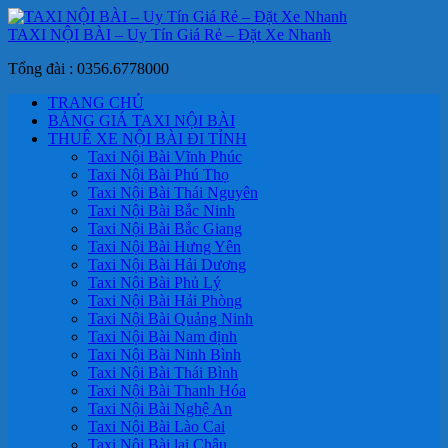
TAXI NỘI BÀI – Uy Tín Giá Rẻ – Đặt Xe Nhanh
Tổng đài : 0356.6778000
TRANG CHỦ
BẢNG GIÁ TAXI NỘI BÀI
THUÊ XE NỘI BÀI ĐI TỈNH
Taxi Nội Bài Vĩnh Phúc
Taxi Nội Bài Phú Thọ
Taxi Nội Bài Thái Nguyên
Taxi Nội Bài Bắc Ninh
Taxi Nội Bài Bắc Giang
Taxi Nội Bài Hưng Yên
Taxi Nội Bài Hải Dương
Taxi Nội Bài Phủ Lý
Taxi Nội Bài Hải Phòng
Taxi Nội Bài Quảng Ninh
Taxi Nội Bài Nam định
Taxi Nội Bài Ninh Bình
Taxi Nội Bài Thái Bình
Taxi Nội Bài Thanh Hóa
Taxi Nội Bài Nghệ An
Taxi Nội Bài Lào Cai
Taxi Nội Bài lai Châu