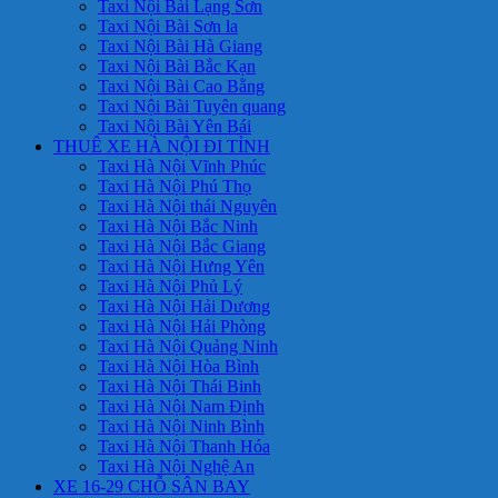
Taxi Nội Bài Lạng Sơn
Taxi Nội Bài Sơn la
Taxi Nội Bài Hà Giang
Taxi Nội Bài Bắc Kạn
Taxi Nội Bài Cao Bằng
Taxi Nội Bài Tuyên quang
Taxi Nội Bài Yên Bái
THUÊ XE HÀ NỘI ĐI TỈNH
Taxi Hà Nội Vĩnh Phúc
Taxi Hà Nội Phú Thọ
Taxi Hà Nội thái Nguyên
Taxi Hà Nội Bắc Ninh
Taxi Hà Nội Bắc Giang
Taxi Hà Nội Hưng Yên
Taxi Hà Nội Phủ Lý
Taxi Hà Nội Hải Dương
Taxi Hà Nội Hải Phòng
Taxi Hà Nội Quảng Ninh
Taxi Hà Nội Hòa Bình
Taxi Hà Nội Thái Binh
Taxi Hà Nội Nam Định
Taxi Hà Nội Ninh Bình
Taxi Hà Nội Thanh Hóa
Taxi Hà Nội Nghệ An
XE 16-29 CHỖ SÂN BAY