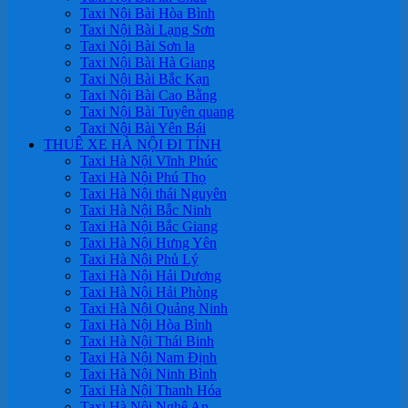
Taxi Nội Bài Hòa Bình
Taxi Nội Bài Lạng Sơn
Taxi Nội Bài Sơn la
Taxi Nội Bài Hà Giang
Taxi Nội Bài Bắc Kạn
Taxi Nội Bài Cao Bằng
Taxi Nội Bài Tuyên quang
Taxi Nội Bài Yên Bái
THUÊ XE HÀ NỘI ĐI TỈNH
Taxi Hà Nội Vĩnh Phúc
Taxi Hà Nội Phú Thọ
Taxi Hà Nội thái Nguyên
Taxi Hà Nội Bắc Ninh
Taxi Hà Nội Bắc Giang
Taxi Hà Nội Hưng Yên
Taxi Hà Nội Phủ Lý
Taxi Hà Nội Hải Dương
Taxi Hà Nội Hải Phòng
Taxi Hà Nội Quảng Ninh
Taxi Hà Nội Hòa Bình
Taxi Hà Nội Thái Binh
Taxi Hà Nội Nam Định
Taxi Hà Nội Ninh Bình
Taxi Hà Nội Thanh Hóa
Taxi Hà Nội Nghệ An