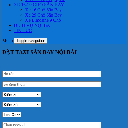
XE 16-29 CHỖ SÂN BAY
Xe 16 Chỗ Sân Bay
Xe 29 Chỗ Sân Bay
Xe Limosine 9 Chỗ
DỊCH VỤ NỘI BÀI
TIN TỨC
Menu
Toggle navigation
ĐẶT TAXI SÂN BAY NỘI BÀI