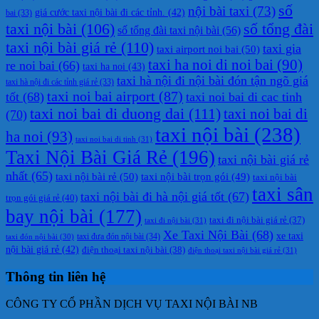
số
nội bài taxi
(73)
giá cước taxi nội bài đi các tỉnh.
(42)
bai
(33)
taxi nội bài
(106)
số tổng đài
số tổng đài taxi nội bài
(56)
taxi nội bài giá rẻ
(110)
taxi gia
taxi airport noi bai
(50)
taxi ha noi di noi bai
(90)
re noi bai
(66)
taxi ha noi
(43)
taxi hà nội đi nội bài đón tận ngõ giá
taxi hà nội đi các tỉnh giá rẻ
(33)
taxi noi bai airport
(87)
tốt
(68)
taxi noi bai di cac tinh
taxi noi bai di duong dai
(111)
taxi noi bai di
(70)
taxi nội bài
(238)
ha noi
(93)
taxi noi bai di tinh
(31)
Taxi Nội Bài Giá Rẻ
(196)
taxi nội bài giá rẻ
nhất
(65)
taxi nội bài rẻ
(50)
taxi nội bài trọn gói
(49)
taxi nội bài
taxi sân
taxi nội bài đi hà nội giá tốt
(67)
trọn gói giá rẻ
(40)
bay nội bài
(177)
taxi đi nội bài giá rẻ
(37)
taxi đi nội bài
(31)
Xe Taxi Nội Bài
(68)
xe taxi
taxi đưa đón nội bài
(34)
taxi đón nội bài
(30)
nội bài giá rẻ
(42)
điện thoại taxi nội bài
(38)
điện thoại taxi nội bài giá rẻ
(31)
Thông tin liên hệ
CÔNG TY CỔ PHẦN DỊCH VỤ TAXI NỘI BÀI NB