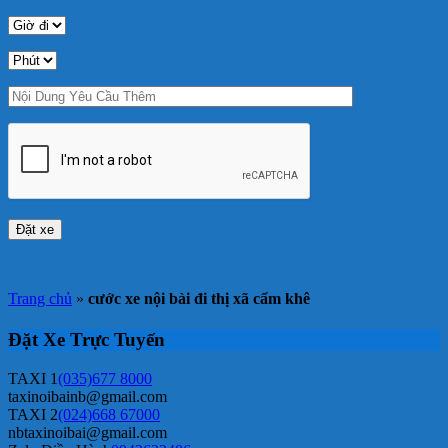
Trang chủ
»
cước xe nội bài đi thị xã cẩm khê
Đặt Xe Trực Tuyến
TAXI 1
(035)677 8000
taxinoibainb@gmail.com
TAXI 2
(024)668 67000
nbtaxinoibai@gmail.com