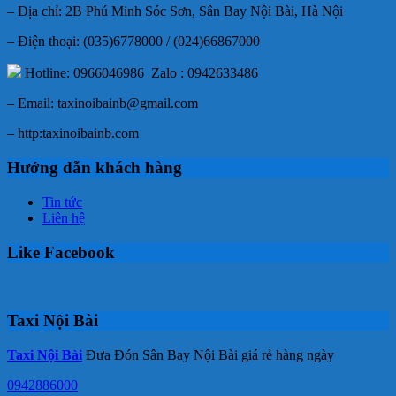
– Địa chỉ: 2B Phú Minh Sóc Sơn, Sân Bay Nội Bài, Hà Nội
– Điện thoại: (035)6778000 / (024)66867000
Hotline: 0966046986 Zalo : 0942633486
– Email: taxinoibainb@gmail.com
– http:taxinoibainb.com
Hướng dẫn khách hàng
Tin tức
Liên hệ
Like Facebook
Taxi Nội Bài
Taxi Nội Bài
Đưa Đón Sân Bay Nội Bài giá rẻ hàng ngày
0942886000