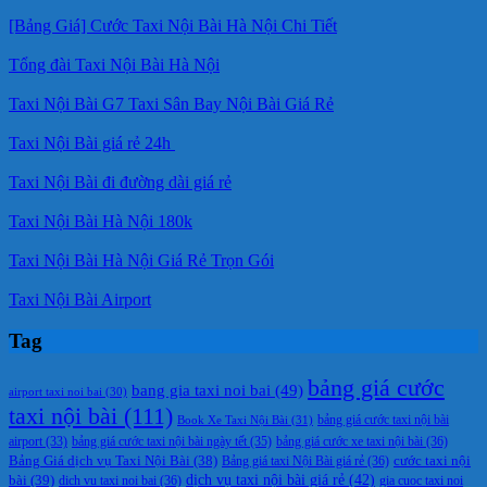
[Bảng Giá] Cước Taxi Nội Bài Hà Nội Chi Tiết
Tổng đài Taxi Nội Bài Hà Nội
Taxi Nội Bài G7 Taxi Sân Bay Nội Bài Giá Rẻ
Taxi Nội Bài giá rẻ 24h
Taxi Nội Bài đi đường dài giá rẻ
Taxi Nội Bài Hà Nội 180k
Taxi Nội Bài Hà Nội Giá Rẻ Trọn Gói
Taxi Nội Bài Airport
Tag
bảng giá cước
bang gia taxi noi bai
(49)
airport taxi noi bai
(30)
taxi nội bài
(111)
Book Xe Taxi Nội Bài
(31)
bảng giá cước taxi nội bài
bảng giá cước taxi nội bài ngày tết
(35)
bảng giá cước xe taxi nội bài
(36)
airport
(33)
cước taxi nội
Bảng Giá dịch vụ Taxi Nội Bài
(38)
Bảng giá taxi Nội Bài giá rẻ
(36)
bài
(39)
dịch vụ taxi nội bài giá rẻ
(42)
dich vu taxi noi bai
(36)
gia cuoc taxi noi