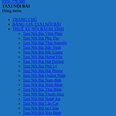
0356 778 000
TAXI NỘI BÀI
Đóng menu
TRANG CHỦ
BẢNG GIÁ TAXI NỘI BÀI
THUÊ XE NỘI BÀI ĐI TỈNH
Taxi Nội Bài Vĩnh Phúc
Taxi Nội Bài Phú Thọ
Taxi Nội Bài Thái Nguyên
Taxi Nội Bài Bắc Ninh
Taxi Nội Bài Bắc Giang
Taxi Nội Bài Hưng Yên
Taxi Nội Bài Hải Dương
Taxi Nội Bài Phủ Lý
Taxi Nội Bài Hải Phòng
Taxi Nội Bài Quảng Ninh
Taxi Nội Bài Nam định
Taxi Nội Bài Ninh Bình
Taxi Nội Bài Thái Bình
Taxi Nội Bài Thanh Hóa
Taxi Nội Bài Nghệ An
Taxi Nội Bài Lào Cai
Taxi Nội Bài lai Châu
Taxi Nội Bài Hòa Bình