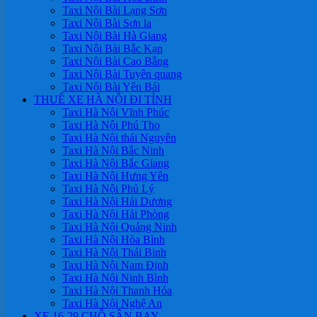
Taxi Nội Bài Lạng Sơn
Taxi Nội Bài Sơn la
Taxi Nội Bài Hà Giang
Taxi Nội Bài Bắc Kạn
Taxi Nội Bài Cao Bằng
Taxi Nội Bài Tuyên quang
Taxi Nội Bài Yên Bái
THUÊ XE HÀ NỘI ĐI TỈNH
Taxi Hà Nội Vĩnh Phúc
Taxi Hà Nội Phú Thọ
Taxi Hà Nội thái Nguyên
Taxi Hà Nội Bắc Ninh
Taxi Hà Nội Bắc Giang
Taxi Hà Nội Hưng Yên
Taxi Hà Nội Phủ Lý
Taxi Hà Nội Hải Dương
Taxi Hà Nội Hải Phòng
Taxi Hà Nội Quảng Ninh
Taxi Hà Nội Hòa Bình
Taxi Hà Nội Thái Binh
Taxi Hà Nội Nam Định
Taxi Hà Nội Ninh Bình
Taxi Hà Nội Thanh Hóa
Taxi Hà Nội Nghệ An
XE 16-29 CHỖ SÂN BAY