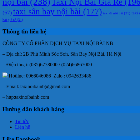
nội bài
(238)
Taxi Nội Bài Giá Rẻ
(196
taxi sân bay nội bài
(177)
(67)
taxi 
taxi đi nội bài
(31)
bài giá rẻ
(31)
Thông tin liên hệ
CÔNG TY CỔ PHẦN DỊCH VỤ TAXI NỘI BÀI NB
– Địa chỉ: 2B Phú Minh Sóc Sơn, Sân Bay Nội Bài, Hà Nội
– Điện thoại: (035)6778000 / (024)66867000
Hotline: 0966046986 Zalo : 0942633486
– Email: taxinoibainb@gmail.com
– http:taxinoibainb.com
Hướng dẫn khách hàng
Tin tức
Liên hệ
Like Facebook