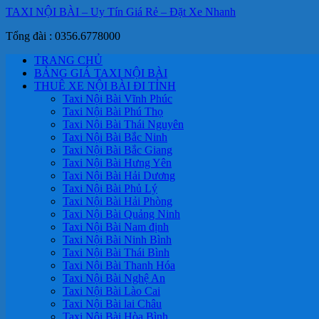
TAXI NỘI BÀI – Uy Tín Giá Rẻ – Đặt Xe Nhanh
Tổng đài : 0356.6778000
TRANG CHỦ
BẢNG GIÁ TAXI NỘI BÀI
THUÊ XE NỘI BÀI ĐI TỈNH
Taxi Nội Bài Vĩnh Phúc
Taxi Nội Bài Phú Thọ
Taxi Nội Bài Thái Nguyên
Taxi Nội Bài Bắc Ninh
Taxi Nội Bài Bắc Giang
Taxi Nội Bài Hưng Yên
Taxi Nội Bài Hải Dương
Taxi Nội Bài Phủ Lý
Taxi Nội Bài Hải Phòng
Taxi Nội Bài Quảng Ninh
Taxi Nội Bài Nam định
Taxi Nội Bài Ninh Bình
Taxi Nội Bài Thái Bình
Taxi Nội Bài Thanh Hóa
Taxi Nội Bài Nghệ An
Taxi Nội Bài Lào Cai
Taxi Nội Bài lai Châu
Taxi Nội Bài Hòa Bình