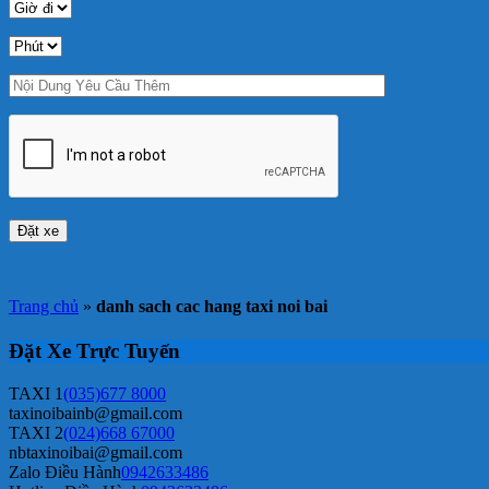
Trang chủ
»
danh sach cac hang taxi noi bai
Đặt Xe Trực Tuyến
TAXI 1
(035)677 8000
taxinoibainb@gmail.com
TAXI 2
(024)668 67000
nbtaxinoibai@gmail.com
Zalo Điều Hành
0942633486