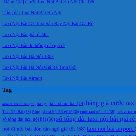
[Bảng Giá] Cước Taxi Nội Bài Hà Nội Chi Tiết
Tổng đài Taxi Nội Bài Hà Nội
Taxi Nội Bài G7 Taxi Sân Bay Nội Bài Giá Rẻ
Taxi Nội Bài giá rẻ 24h
Taxi Nội Bài đi đường dài giá rẻ
Taxi Nội Bài Hà Nội 180k
Taxi Nội Bài Hà Nội Giá Rẻ Trọn Gói
Taxi Nội Bài Airport
Tag
bảng giá cước taxi 
bang gia taxi noi bai
(49)
airport taxi noi bai
(30)
cước taxi nội bài
(39)
Taxi Nội Bài
(38)
Bảng giá taxi Nội Bài giá rẻ
(36)
dich vu taxi n
số tổng đài taxi nội bài giá rẻ
số tổng đài taxi nội bài
(56)
taxi noi bai airport
(
nội đi nội bài đón tận ngõ giá tốt
(68)