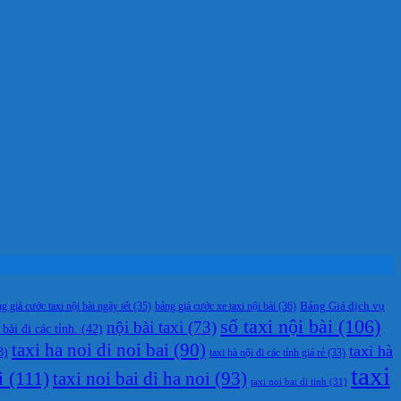
g giá cước taxi nội bài ngày tết
(35)
bảng giá cước xe taxi nội bài
(36)
Bảng Giá dịch vụ
số taxi nội bài
(106)
nội bài taxi
(73)
 bài đi các tỉnh.
(42)
taxi ha noi di noi bai
(90)
taxi hà
3)
taxi hà nội đi các tỉnh giá rẻ
(33)
taxi
i
(111)
taxi noi bai di ha noi
(93)
taxi noi bai di tinh
(31)