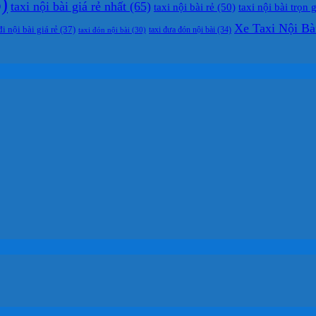
)
taxi nội bài giá rẻ nhất
(65)
taxi nội bài rẻ
(50)
taxi nội bài trọn 
Xe Taxi Nội Bà
đi nội bài giá rẻ
(37)
taxi đưa đón nội bài
(34)
taxi đón nội bài
(30)