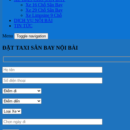
Xe 16 Chỗ Sân Bay
Xe 29 Chỗ Sân Bay
Xe Limosine 9 Chỗ
DỊCH VỤ NỘI BÀI
TIN TỨC
Menu
Toggle navigation
ĐẶT TAXI SÂN BAY NỘI BÀI