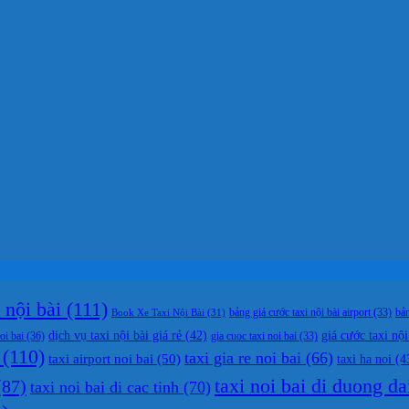
nội bài
(111)
bản
Book Xe Taxi Nội Bài
(31)
bảng giá cước taxi nội bài airport
(33)
dịch vụ taxi nội bài giá rẻ
(42)
giá cước taxi nội
oi bai
(36)
gia cuoc taxi noi bai
(33)
(110)
taxi gia re noi bai
(66)
taxi airport noi bai
(50)
taxi ha noi
(4
taxi noi bai di duong da
87)
taxi noi bai di cac tinh
(70)