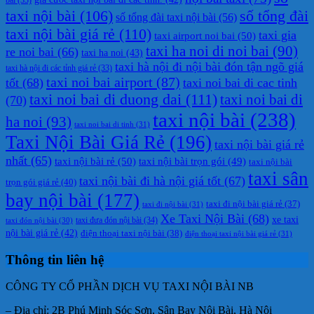
taxi nội bài
(106)
số tổng đài
số tổng đài taxi nội bài
(56)
taxi nội bài giá rẻ
(110)
taxi gia
taxi airport noi bai
(50)
taxi ha noi di noi bai
(90)
re noi bai
(66)
taxi ha noi
(43)
taxi hà nội đi nội bài đón tận ngõ giá
taxi hà nội đi các tỉnh giá rẻ
(33)
taxi noi bai airport
(87)
tốt
(68)
taxi noi bai di cac tinh
taxi noi bai di duong dai
(111)
taxi noi bai di
(70)
taxi nội bài
(238)
ha noi
(93)
taxi noi bai di tinh
(31)
Taxi Nội Bài Giá Rẻ
(196)
taxi nội bài giá rẻ
nhất
(65)
taxi nội bài rẻ
(50)
taxi nội bài trọn gói
(49)
taxi nội bài
taxi sân
taxi nội bài đi hà nội giá tốt
(67)
trọn gói giá rẻ
(40)
bay nội bài
(177)
taxi đi nội bài giá rẻ
(37)
taxi đi nội bài
(31)
Xe Taxi Nội Bài
(68)
xe taxi
taxi đưa đón nội bài
(34)
taxi đón nội bài
(30)
nội bài giá rẻ
(42)
điện thoại taxi nội bài
(38)
điện thoại taxi nội bài giá rẻ
(31)
Thông tin liên hệ
CÔNG TY CỔ PHẦN DỊCH VỤ TAXI NỘI BÀI NB
– Địa chỉ: 2B Phú Minh Sóc Sơn, Sân Bay Nội Bài, Hà Nội