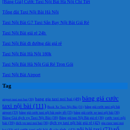
[Bảng Giá] Cước Taxi Nội Bài Hà Nội Chi Tiết
Tổng đài Taxi Nội Bài Hà Nội
Taxi Nội Bài G7 Taxi Sân Bay Nội Bài Giá Rẻ
Taxi Nội Bài giá rẻ 24h
Taxi Nội Bài đi đường dài giá rẻ
Taxi Nội Bài Hà Nội 180k
Taxi Nội Bài Hà Nội Giá Rẻ Trọn Gói
Taxi Nội Bài Airport
Tag
bảng giá cước
bang gia taxi noi bai
(49)
airport taxi noi bai
(30)
taxi nội bài
(111)
Book Xe Taxi Nội Bài
(31)
bảng giá cước taxi nội bài
bảng giá cước taxi nội bài ngày tết
(35)
bảng giá cước xe taxi nội bài
(36)
airport
(33)
cước taxi nội
Bảng Giá dịch vụ Taxi Nội Bài
(38)
Bảng giá taxi Nội Bài giá rẻ
(36)
bài
(39)
dịch vụ taxi nội bài giá rẻ
(42)
dich vu taxi noi bai
(36)
gia cuoc taxi noi
số
nội bài taxi
(73)
giá cước taxi nội bài đi các tỉnh.
(42)
bai
(33)