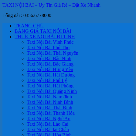
TAXI NỘI BÀI – Uy Tín Giá Rẻ – Đặt Xe Nhanh
Tổng đài : 0356.6778000
TRANG CHỦ
BẢNG GIÁ TAXI NỘI BÀI
THUÊ XE NỘI BÀI ĐI TỈNH
Taxi Nội Bài Vĩnh Phúc
Taxi Nội Bài Phú Thọ
Taxi Nội Bài Thái Nguyên
Taxi Nội Bài Bắc Ninh
Taxi Nội Bài Bắc Giang
Taxi Nội Bài Hưng Yên
Taxi Nội Bài Hải Dương
Taxi Nội Bài Phủ Lý
Taxi Nội Bài Hải Phòng
Taxi Nội Bài Quảng Ninh
Taxi Nội Bài Nam định
Taxi Nội Bài Ninh Bình
Taxi Nội Bài Thái Bình
Taxi Nội Bài Thanh Hóa
Taxi Nội Bài Nghệ An
Taxi Nội Bài Lào Cai
Taxi Nội Bài lai Châu
Taxi Nội Bài Hòa Bình