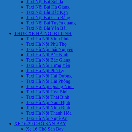
Taxi Nội Bài Sơn la
Taxi Nội Bài Hà Giang
Taxi Nội Bài Bắc Kạn
Taxi Nội Bài Cao Bằng
Taxi Nội Bài Tuyên quang
Taxi Nội Bài Yên Bái
THUÊ XE HÀ NỘI ĐI TỈNH
Taxi Hà Nội Vĩnh Phúc
Taxi Hà Nội Phú Thọ
Taxi Hà Nội thái Nguyên
Taxi Hà Nội Bắc Ninh
Taxi Hà Nội Bắc Giang
Taxi Hà Nội Hưng Yên
Taxi Hà Nội Phủ Lý
Taxi Hà Nội Hải Dương
Taxi Hà Nội Hải Phòng
Taxi Hà Nội Quảng Ninh
Taxi Hà Nội Hòa Bình
Taxi Hà Nội Thái Binh
Taxi Hà Nội Nam Định
Taxi Hà Nội Ninh Bình
Taxi Hà Nội Thanh Hóa
Taxi Hà Nội Nghệ An
XE 16-29 CHỖ SÂN BAY
Xe 16 Chỗ Sân Bay