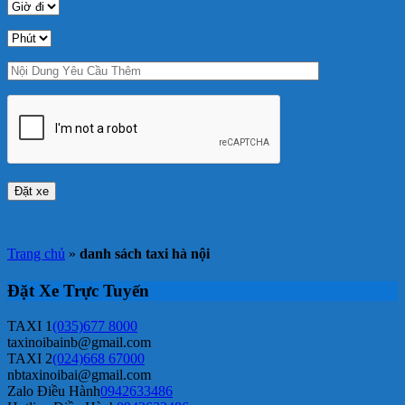
Trang chủ
»
danh sách taxi hà nội
Đặt Xe Trực Tuyến
TAXI 1
(035)677 8000
taxinoibainb@gmail.com
TAXI 2
(024)668 67000
nbtaxinoibai@gmail.com
Zalo Điều Hành
0942633486