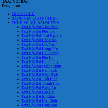
TAXI NỘI BÀI
Đóng menu
TRANG CHỦ
BẢNG GIÁ TAXI NỘI BÀI
THUÊ XE NỘI BÀI ĐI TỈNH
Taxi Nội Bài Vĩnh Phúc
Taxi Nội Bài Phú Thọ
Taxi Nội Bài Thái Nguyên
Taxi Nội Bài Bắc Ninh
Taxi Nội Bài Bắc Giang
Taxi Nội Bài Hưng Yên
Taxi Nội Bài Hải Dương
Taxi Nội Bài Phủ Lý
Taxi Nội Bài Hải Phòng
Taxi Nội Bài Quảng Ninh
Taxi Nội Bài Nam định
Taxi Nội Bài Ninh Bình
Taxi Nội Bài Thái Bình
Taxi Nội Bài Thanh Hóa
Taxi Nội Bài Nghệ An
Taxi Nội Bài Lào Cai
Taxi Nội Bài lai Châu
Taxi Nội Bài Hòa Bình
Taxi Nội Bài Lạng Sơn