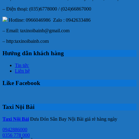
– Điện thoại: (035)6778000 / (024)66867000
Hotline: 0966046986 Zalo : 0942633486
– Email: taxinoibainb@gmail.com
– http:taxinoibainb.com
Hướng dẫn khách hàng
Tin tức
Liên hệ
Like Facebook
Taxi Nội Bài
Taxi Nội Bài
Đưa Đón Sân Bay Nội Bài giá rẻ hàng ngày
0942886000
0356 778 000