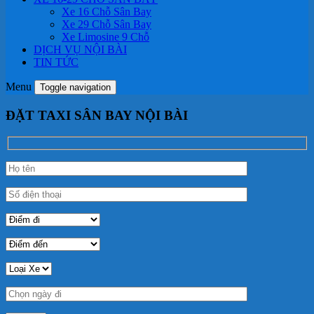
Xe 16 Chỗ Sân Bay
Xe 29 Chỗ Sân Bay
Xe Limosine 9 Chỗ
DỊCH VỤ NỘI BÀI
TIN TỨC
Menu
Toggle navigation
ĐẶT TAXI SÂN BAY NỘI BÀI