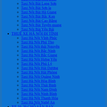
Taxi Nội Bài Lạng Sơn
Taxi Nội Bài Sơn la
Taxi Nội Bài Hà Giang
Taxi Nội Bài Bắc Kạn
Taxi Nội Bài Cao Bằng
Taxi Nội Bài Tuyên quang
Taxi Nội Bài Yên Bái
THUÊ XE HÀ NỘI ĐI TỈNH
Taxi Hà Nội Vĩnh Phúc
Taxi Hà Nội Phú Thọ
Taxi Hà Nội thái Nguyên
Taxi Hà Nội Bắc Ninh
Taxi Hà Nội Bắc Giang
Taxi Hà Nội Hưng Yên
Taxi Hà Nội Phủ Lý
Taxi Hà Nội Hải Dương
Taxi Hà Nội Hải Phòng
Taxi Hà Nội Quảng Ninh
Taxi Hà Nội Hòa Bình
Taxi Hà Nội Thái Binh
Taxi Hà Nội Nam Định
Taxi Hà Nội Ninh Bình
Taxi Hà Nội Thanh Hóa
Taxi Hà Nội Nghệ An
XE 16-29 CHỖ SÂN BAY