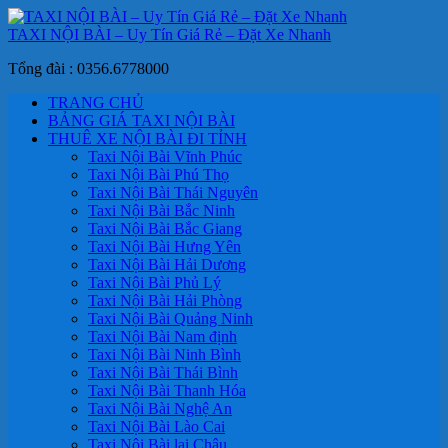
TAXI NỘI BÀI – Uy Tín Giá Rẻ – Đặt Xe Nhanh
Tổng đài : 0356.6778000
TRANG CHỦ
BẢNG GIÁ TAXI NỘI BÀI
THUÊ XE NỘI BÀI ĐI TỈNH
Taxi Nội Bài Vĩnh Phúc
Taxi Nội Bài Phú Thọ
Taxi Nội Bài Thái Nguyên
Taxi Nội Bài Bắc Ninh
Taxi Nội Bài Bắc Giang
Taxi Nội Bài Hưng Yên
Taxi Nội Bài Hải Dương
Taxi Nội Bài Phủ Lý
Taxi Nội Bài Hải Phòng
Taxi Nội Bài Quảng Ninh
Taxi Nội Bài Nam định
Taxi Nội Bài Ninh Bình
Taxi Nội Bài Thái Bình
Taxi Nội Bài Thanh Hóa
Taxi Nội Bài Nghệ An
Taxi Nội Bài Lào Cai
Taxi Nội Bài lai Châu