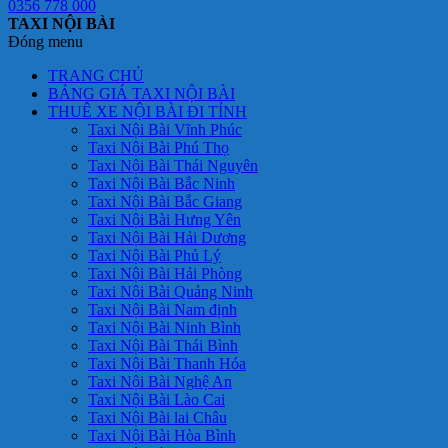
0356 778 000
TAXI NỘI BÀI
Đóng menu
TRANG CHỦ
BẢNG GIÁ TAXI NỘI BÀI
THUÊ XE NỘI BÀI ĐI TỈNH
Taxi Nội Bài Vĩnh Phúc
Taxi Nội Bài Phú Thọ
Taxi Nội Bài Thái Nguyên
Taxi Nội Bài Bắc Ninh
Taxi Nội Bài Bắc Giang
Taxi Nội Bài Hưng Yên
Taxi Nội Bài Hải Dương
Taxi Nội Bài Phủ Lý
Taxi Nội Bài Hải Phòng
Taxi Nội Bài Quảng Ninh
Taxi Nội Bài Nam định
Taxi Nội Bài Ninh Bình
Taxi Nội Bài Thái Bình
Taxi Nội Bài Thanh Hóa
Taxi Nội Bài Nghệ An
Taxi Nội Bài Lào Cai
Taxi Nội Bài lai Châu
Taxi Nội Bài Hòa Bình