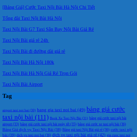
[Bảng Giá] Cước Taxi Nội Bài Hà Nội Chi Tiết
Tổng đài Taxi Nội Bài Hà Nội
Taxi Nội Bài G7 Taxi Sân Bay Nội Bài Giá Rẻ
Taxi Nội Bài giá rẻ 24h
Taxi Nội Bài đi đường dài giá rẻ
Taxi Nội Bài Hà Nội 180k
Taxi Nội Bài Hà Nội Giá Rẻ Trọn Gói
Taxi Nội Bài Airport
Tag
bảng giá cước
bang gia taxi noi bai
(49)
airport taxi noi bai
(30)
taxi nội bài
(111)
Book Xe Taxi Nội Bài
(31)
bảng giá cước taxi nội bài
bảng giá cước taxi nội bài ngày tết
(35)
bảng giá cước xe taxi nội bài
(36)
airport
(33)
cước taxi nội
Bảng Giá dịch vụ Taxi Nội Bài
(38)
Bảng giá taxi Nội Bài giá rẻ
(36)
bài
(39)
dịch vụ taxi nội bài giá rẻ
(42)
dich vu taxi noi bai
(36)
gia cuoc taxi noi