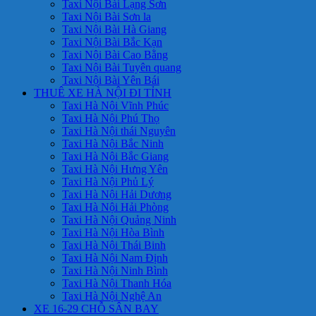
Taxi Nội Bài Lạng Sơn
Taxi Nội Bài Sơn la
Taxi Nội Bài Hà Giang
Taxi Nội Bài Bắc Kạn
Taxi Nội Bài Cao Bằng
Taxi Nội Bài Tuyên quang
Taxi Nội Bài Yên Bái
THUÊ XE HÀ NỘI ĐI TỈNH
Taxi Hà Nội Vĩnh Phúc
Taxi Hà Nội Phú Thọ
Taxi Hà Nội thái Nguyên
Taxi Hà Nội Bắc Ninh
Taxi Hà Nội Bắc Giang
Taxi Hà Nội Hưng Yên
Taxi Hà Nội Phủ Lý
Taxi Hà Nội Hải Dương
Taxi Hà Nội Hải Phòng
Taxi Hà Nội Quảng Ninh
Taxi Hà Nội Hòa Bình
Taxi Hà Nội Thái Binh
Taxi Hà Nội Nam Định
Taxi Hà Nội Ninh Bình
Taxi Hà Nội Thanh Hóa
Taxi Hà Nội Nghệ An
XE 16-29 CHỖ SÂN BAY