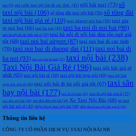
số
nội bài taxi
(73)
giá cước taxi nội bài đi các tỉnh.
(42)
bai
(33)
taxi nội bài
(106)
số tổng đài
số tổng đài taxi nội bài
(56)
taxi nội bài giá rẻ
(110)
taxi gia
taxi airport noi bai
(50)
taxi ha noi di noi bai
(90)
re noi bai
(66)
taxi ha noi
(43)
taxi hà nội đi nội bài đón tận ngõ giá
taxi hà nội đi các tỉnh giá rẻ
(33)
taxi noi bai airport
(87)
tốt
(68)
taxi noi bai di cac tinh
taxi noi bai di duong dai
(111)
taxi noi bai di
(70)
taxi nội bài
(238)
ha noi
(93)
taxi noi bai di tinh
(31)
Taxi Nội Bài Giá Rẻ
(196)
taxi nội bài giá rẻ
nhất
(65)
taxi nội bài rẻ
(50)
taxi nội bài trọn gói
(49)
taxi nội bài
taxi sân
taxi nội bài đi hà nội giá tốt
(67)
trọn gói giá rẻ
(40)
bay nội bài
(177)
taxi đi nội bài giá rẻ
(37)
taxi đi nội bài
(31)
Xe Taxi Nội Bài
(68)
xe taxi
taxi đưa đón nội bài
(34)
taxi đón nội bài
(30)
nội bài giá rẻ
(42)
điện thoại taxi nội bài
(38)
điện thoại taxi nội bài giá rẻ
(31)
Thông tin liên hệ
CÔNG TY CỔ PHẦN DỊCH VỤ TAXI NỘI BÀI NB