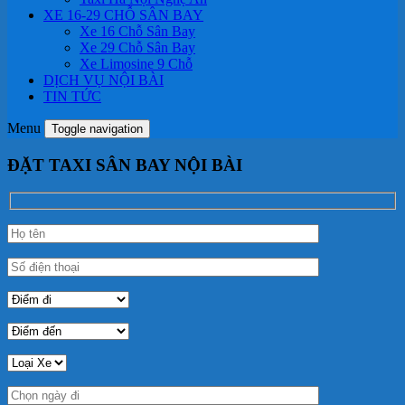
XE 16-29 CHỖ SÂN BAY
Xe 16 Chỗ Sân Bay
Xe 29 Chỗ Sân Bay
Xe Limosine 9 Chỗ
DỊCH VỤ NỘI BÀI
TIN TỨC
Menu
Toggle navigation
ĐẶT TAXI SÂN BAY NỘI BÀI