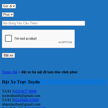
Trang chủ
»
đặt xe hà nội đi tam đảo vĩnh phúc
Đặt Xe Trực Tuyến
TAXI 1
(035)677 8000
taxinoibainb@gmail.com
TAXI 2
(024)668 67000
nbtaxinoibai@gmail.com