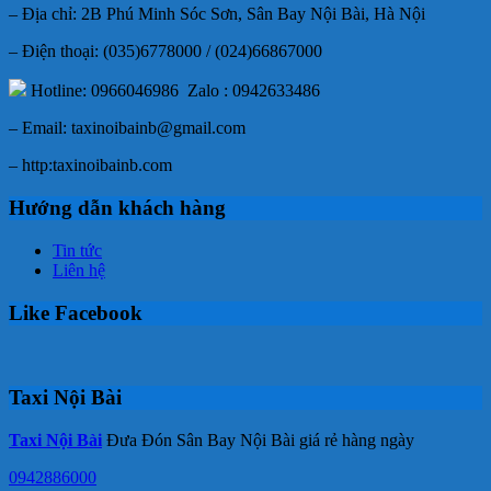
– Địa chỉ: 2B Phú Minh Sóc Sơn, Sân Bay Nội Bài, Hà Nội
– Điện thoại: (035)6778000 / (024)66867000
Hotline: 0966046986 Zalo : 0942633486
– Email: taxinoibainb@gmail.com
– http:taxinoibainb.com
Hướng dẫn khách hàng
Tin tức
Liên hệ
Like Facebook
Taxi Nội Bài
Taxi Nội Bài
Đưa Đón Sân Bay Nội Bài giá rẻ hàng ngày
0942886000