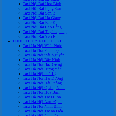
Taxi Nội Bài Hòa Bình
Taxi Nội Bài Lạng Sơn
Taxi Nội Bài Sơn la
Taxi Nội Bài Hà Giang
Taxi Nội Bài Bắc Kạn
Taxi Nội Bài Cao Bằng
Taxi Nội Bài Tuyên quang
Taxi Nội Bài Yên Bái
THUÊ XE HÀ NỘI ĐI TỈNH
Taxi Hà Nội Vĩnh Phúc
Taxi Hà Nội Phú Thọ
Taxi Hà Nội thái Nguyên
Taxi Hà Nội Bắc Ninh
Taxi Hà Nội Bắc Giang
Taxi Hà Nội Hưng Yên
Taxi Hà Nội Phủ Lý
Taxi Hà Nội Hải Dương
Taxi Hà Nội Hải Phòng
Taxi Hà Nội Quảng Ninh
Taxi Hà Nội Hòa Bình
Taxi Hà Nội Thái Binh
Taxi Hà Nội Nam Định
Taxi Hà Nội Ninh Bình
Taxi Hà Nội Thanh Hóa
Taxi Hà Nội Nghệ An