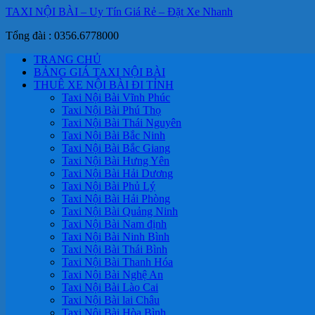
TAXI NỘI BÀI – Uy Tín Giá Rẻ – Đặt Xe Nhanh
Tổng đài : 0356.6778000
TRANG CHỦ
BẢNG GIÁ TAXI NỘI BÀI
THUÊ XE NỘI BÀI ĐI TỈNH
Taxi Nội Bài Vĩnh Phúc
Taxi Nội Bài Phú Thọ
Taxi Nội Bài Thái Nguyên
Taxi Nội Bài Bắc Ninh
Taxi Nội Bài Bắc Giang
Taxi Nội Bài Hưng Yên
Taxi Nội Bài Hải Dương
Taxi Nội Bài Phủ Lý
Taxi Nội Bài Hải Phòng
Taxi Nội Bài Quảng Ninh
Taxi Nội Bài Nam định
Taxi Nội Bài Ninh Bình
Taxi Nội Bài Thái Bình
Taxi Nội Bài Thanh Hóa
Taxi Nội Bài Nghệ An
Taxi Nội Bài Lào Cai
Taxi Nội Bài lai Châu
Taxi Nội Bài Hòa Bình