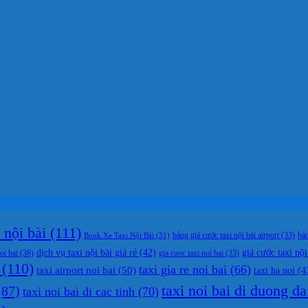
nội bài
(111)
bản
Book Xe Taxi Nội Bài
(31)
bảng giá cước taxi nội bài airport
(33)
dịch vụ taxi nội bài giá rẻ
(42)
giá cước taxi nội
oi bai
(36)
gia cuoc taxi noi bai
(33)
(110)
taxi gia re noi bai
(66)
taxi airport noi bai
(50)
taxi ha noi
(4
taxi noi bai di duong da
87)
taxi noi bai di cac tinh
(70)