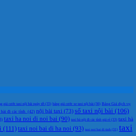
g giá cước taxi nội bài ngày tết
(35)
bảng giá cước xe taxi nội bài
(36)
Bảng Giá dịch vụ
số taxi nội bài
(106)
nội bài taxi
(73)
 bài đi các tỉnh.
(42)
taxi ha noi di noi bai
(90)
taxi hà
3)
taxi hà nội đi các tỉnh giá rẻ
(33)
taxi
i
(111)
taxi noi bai di ha noi
(93)
taxi noi bai di tinh
(31)