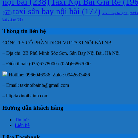
nội bài
(238)
Taxi Nội Bài Giá Rẻ
(196
taxi sân bay nội bài
(177)
(67)
taxi 
taxi đi nội bài
(31)
bài giá rẻ
(31)
Thông tin liên hệ
CÔNG TY CỔ PHẦN DỊCH VỤ TAXI NỘI BÀI NB
– Địa chỉ: 2B Phú Minh Sóc Sơn, Sân Bay Nội Bài, Hà Nội
– Điện thoại: (035)6778000 / (024)66867000
Hotline: 0966046986 Zalo : 0942633486
– Email: taxinoibainb@gmail.com
– http:taxinoibainb.com
Hướng dẫn khách hàng
Tin tức
Liên hệ
Like Facebook