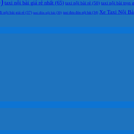
)
taxi nội bài giá rẻ nhất
(65)
taxi nội bài rẻ
(50)
taxi nội bài trọn 
Xe Taxi Nội Bà
đi nội bài giá rẻ
(37)
taxi đưa đón nội bài
(34)
taxi đón nội bài
(30)