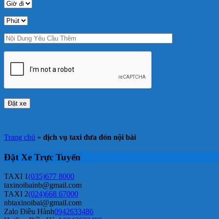
Trang chủ
»
dịch vụ taxi đưa đón nội bài
Đặt Xe Trực Tuyến
TAXI 1
(035)677 8000
taxinoibainb@gmail.com
TAXI 2
(024)668 67000
nbtaxinoibai@gmail.com
Zalo Điều Hành
0942633486