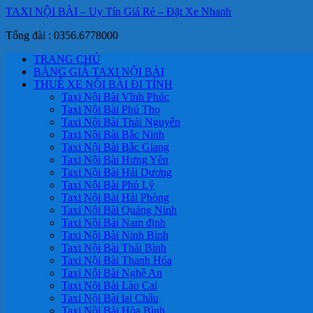
TAXI NỘI BÀI – Uy Tín Giá Rẻ – Đặt Xe Nhanh
Tổng đài : 0356.6778000
TRANG CHỦ
BẢNG GIÁ TAXI NỘI BÀI
THUÊ XE NỘI BÀI ĐI TỈNH
Taxi Nội Bài Vĩnh Phúc
Taxi Nội Bài Phú Thọ
Taxi Nội Bài Thái Nguyên
Taxi Nội Bài Bắc Ninh
Taxi Nội Bài Bắc Giang
Taxi Nội Bài Hưng Yên
Taxi Nội Bài Hải Dương
Taxi Nội Bài Phủ Lý
Taxi Nội Bài Hải Phòng
Taxi Nội Bài Quảng Ninh
Taxi Nội Bài Nam định
Taxi Nội Bài Ninh Bình
Taxi Nội Bài Thái Bình
Taxi Nội Bài Thanh Hóa
Taxi Nội Bài Nghệ An
Taxi Nội Bài Lào Cai
Taxi Nội Bài lai Châu
Taxi Nội Bài Hòa Bình