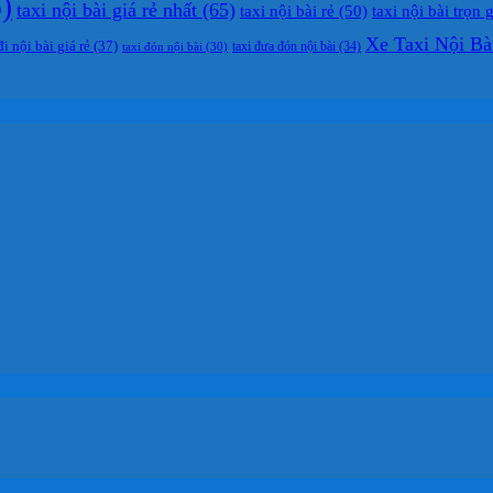
)
taxi nội bài giá rẻ nhất
(65)
taxi nội bài rẻ
(50)
taxi nội bài trọn 
Xe Taxi Nội Bà
đi nội bài giá rẻ
(37)
taxi đưa đón nội bài
(34)
taxi đón nội bài
(30)