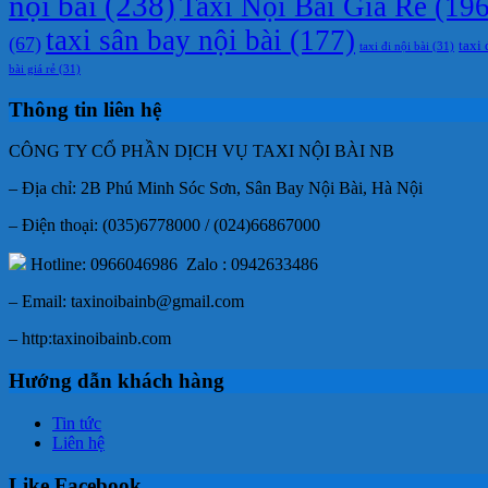
nội bài
(238)
Taxi Nội Bài Giá Rẻ
(196
taxi sân bay nội bài
(177)
(67)
taxi 
taxi đi nội bài
(31)
bài giá rẻ
(31)
Thông tin liên hệ
CÔNG TY CỔ PHẦN DỊCH VỤ TAXI NỘI BÀI NB
– Địa chỉ: 2B Phú Minh Sóc Sơn, Sân Bay Nội Bài, Hà Nội
– Điện thoại: (035)6778000 / (024)66867000
Hotline: 0966046986 Zalo : 0942633486
– Email: taxinoibainb@gmail.com
– http:taxinoibainb.com
Hướng dẫn khách hàng
Tin tức
Liên hệ
Like Facebook