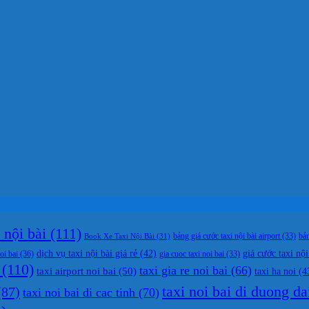
nội bài
(111)
bản
Book Xe Taxi Nội Bài
(31)
bảng giá cước taxi nội bài airport
(33)
dịch vụ taxi nội bài giá rẻ
(42)
giá cước taxi nội
oi bai
(36)
gia cuoc taxi noi bai
(33)
(110)
taxi gia re noi bai
(66)
taxi airport noi bai
(50)
taxi ha noi
(4
taxi noi bai di duong da
87)
taxi noi bai di cac tinh
(70)