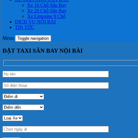
Xe 16 Chỗ Sân Bay
Xe 29 Chỗ Sân Bay
Xe Limosine 9 Chỗ
DỊCH VỤ NỘI BÀI
TIN TỨC
Menu
Toggle navigation
ĐẶT TAXI SÂN BAY NỘI BÀI