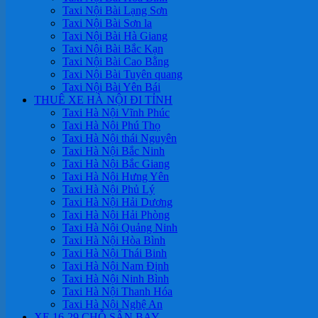
Taxi Nội Bài Lạng Sơn
Taxi Nội Bài Sơn la
Taxi Nội Bài Hà Giang
Taxi Nội Bài Bắc Kạn
Taxi Nội Bài Cao Bằng
Taxi Nội Bài Tuyên quang
Taxi Nội Bài Yên Bái
THUÊ XE HÀ NỘI ĐI TỈNH
Taxi Hà Nội Vĩnh Phúc
Taxi Hà Nội Phú Thọ
Taxi Hà Nội thái Nguyên
Taxi Hà Nội Bắc Ninh
Taxi Hà Nội Bắc Giang
Taxi Hà Nội Hưng Yên
Taxi Hà Nội Phủ Lý
Taxi Hà Nội Hải Dương
Taxi Hà Nội Hải Phòng
Taxi Hà Nội Quảng Ninh
Taxi Hà Nội Hòa Bình
Taxi Hà Nội Thái Binh
Taxi Hà Nội Nam Định
Taxi Hà Nội Ninh Bình
Taxi Hà Nội Thanh Hóa
Taxi Hà Nội Nghệ An
XE 16-29 CHỖ SÂN BAY