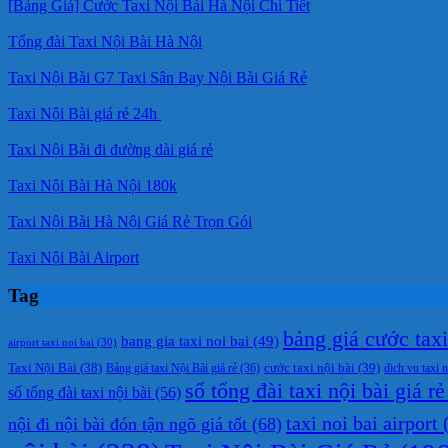
[Bảng Giá] Cước Taxi Nội Bài Hà Nội Chi Tiết
Tổng đài Taxi Nội Bài Hà Nội
Taxi Nội Bài G7 Taxi Sân Bay Nội Bài Giá Rẻ
Taxi Nội Bài giá rẻ 24h
Taxi Nội Bài đi đường dài giá rẻ
Taxi Nội Bài Hà Nội 180k
Taxi Nội Bài Hà Nội Giá Rẻ Trọn Gói
Taxi Nội Bài Airport
Tag
bảng giá cước taxi 
bang gia taxi noi bai
(49)
airport taxi noi bai
(30)
cước taxi nội bài
(39)
Taxi Nội Bài
(38)
Bảng giá taxi Nội Bài giá rẻ
(36)
dich vu taxi n
số tổng đài taxi nội bài giá rẻ
số tổng đài taxi nội bài
(56)
taxi noi bai airport
(
nội đi nội bài đón tận ngõ giá tốt
(68)