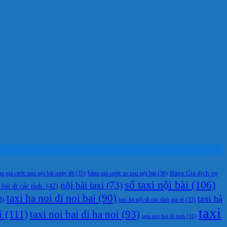
g giá cước taxi nội bài ngày tết
(35)
bảng giá cước xe taxi nội bài
(36)
Bảng Giá dịch vụ
số taxi nội bài
(106)
nội bài taxi
(73)
 bài đi các tỉnh.
(42)
taxi ha noi di noi bai
(90)
taxi hà
3)
taxi hà nội đi các tỉnh giá rẻ
(33)
taxi
i
(111)
taxi noi bai di ha noi
(93)
taxi noi bai di tinh
(31)