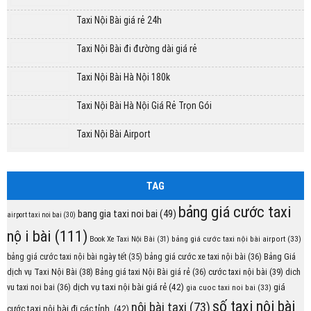
Taxi Nội Bài giá rẻ 24h
Taxi Nội Bài đi đường dài giá rẻ
Taxi Nội Bài Hà Nội 180k
Taxi Nội Bài Hà Nội Giá Rẻ Trọn Gói
Taxi Nội Bài Airport
TAG
bảng giá cước taxi
bang gia taxi noi bai
(49)
airport taxi noi bai
(30)
nội bài
(111)
bảng giá cước taxi nội bài airport
(33)
Book Xe Taxi Nội Bài
(31)
Bảng Giá
bảng giá cước taxi nội bài ngày tết
(35)
bảng giá cước xe taxi nội bài
(36)
dịch vụ Taxi Nội Bài
(38)
cước taxi nội bài
(39)
Bảng giá taxi Nội Bài giá rẻ
(36)
dich
dịch vụ taxi nội bài giá rẻ
(42)
giá
vu taxi noi bai
(36)
gia cuoc taxi noi bai
(33)
số taxi nội bài
nội bài taxi
(73)
cước taxi nội bài đi các tỉnh.
(42)