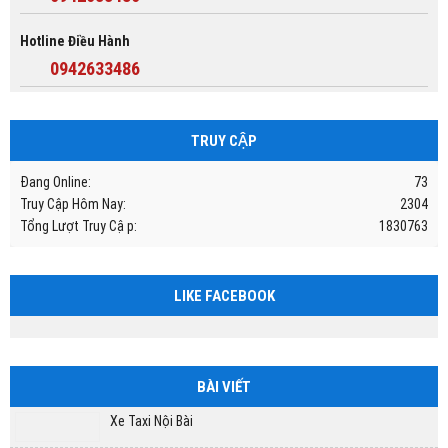
Hotline Điều Hành
0942633486
TRUY CẬP
Đang Online:
73
Truy Cập Hôm Nay:
2304
Tổng Lượt Truy Cập:
1830763
LIKE FACEBOOK
BÀI VIẾT
Xe Taxi Nội Bài