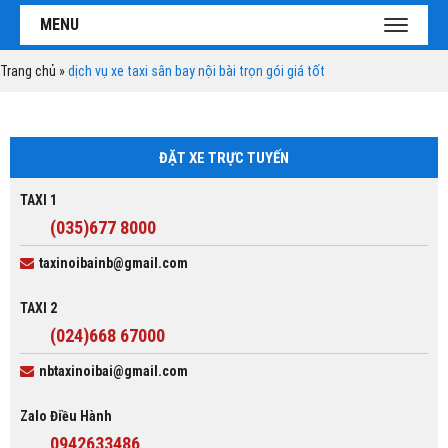
MENU
TOGGL
NAVIGA
Trang chủ
»
dịch vụ xe taxi sân bay nội bài trọn gói giá tốt
ĐẶT XE TRỰC TUYẾN
TAXI 1
(035)677 8000
taxinoibainb@gmail.com
TAXI 2
(024)668 67000
nbtaxinoibai@gmail.com
Zalo Điều Hành
0942633486