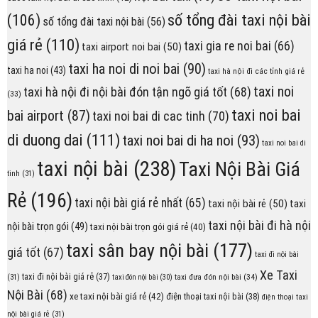
(106)
số tổng đài taxi nội bài
số tổng đài taxi nội bài
(56)
giá rẻ
(110)
taxi gia re noi bai
(66)
taxi airport noi bai
(50)
taxi ha noi di noi bai
(90)
taxi ha noi
(43)
taxi hà nội đi các tỉnh giá rẻ
taxi noi
taxi hà nội đi nội bài đón tận ngõ giá tốt
(68)
(33)
taxi noi bai
bai airport
(87)
taxi noi bai di cac tinh
(70)
di duong dai
(111)
taxi noi bai di ha noi
(93)
taxi noi bai di
taxi nội bài
(238)
Taxi Nội Bài Giá
tinh
(31)
Rẻ
(196)
taxi nội bài giá rẻ nhất
(65)
taxi nội bài rẻ
(50)
taxi
taxi nội bài đi hà nội
nội bài trọn gói
(49)
taxi nội bài trọn gói giá rẻ
(40)
taxi sân bay nội bài
(177)
giá tốt
(67)
taxi đi nội bài
Xe Taxi
taxi đi nội bài giá rẻ
(37)
taxi đưa đón nội bài
(34)
(31)
taxi đón nội bài
(30)
Nội Bài
(68)
xe taxi nội bài giá rẻ
(42)
điện thoại taxi nội bài
(38)
điện thoại taxi
nội bài giá rẻ
(31)