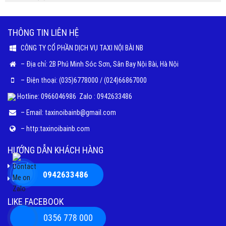
THÔNG TIN LIÊN HỆ
CÔNG TY CỔ PHẦN DỊCH VỤ TAXI NỘI BÀI NB
– Địa chỉ: 2B Phú Minh Sóc Sơn, Sân Bay Nội Bài, Hà Nội
– Điện thoại: (035)6778000 / (024)66867000
Hotline: 0966046986 Zalo : 0942633486
– Email: taxinoibainb@gmail.com
– http:taxinoibainb.com
HƯỚNG DẪN KHÁCH HÀNG
Tin tức
0942633486
Liên hệ
LIKE FACEBOOK
0356 778 000