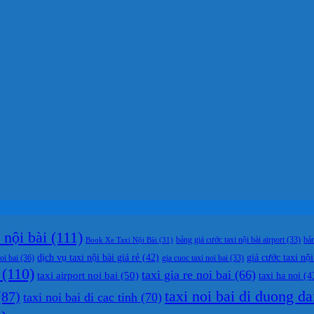
nội bài
(111)
bản
Book Xe Taxi Nội Bài
(31)
bảng giá cước taxi nội bài airport
(33)
dịch vụ taxi nội bài giá rẻ
(42)
giá cước taxi nội
oi bai
(36)
gia cuoc taxi noi bai
(33)
(110)
taxi gia re noi bai
(66)
taxi airport noi bai
(50)
taxi ha noi
(4
taxi noi bai di duong da
87)
taxi noi bai di cac tinh
(70)