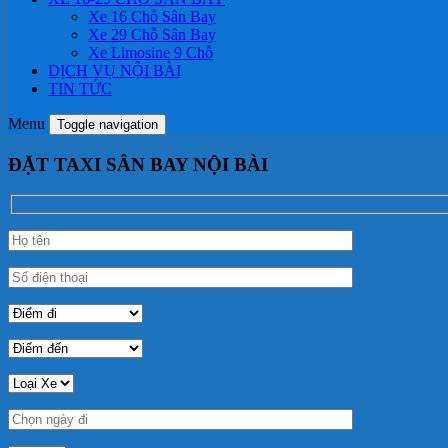
Xe 16 Chỗ Sân Bay
Xe 29 Chỗ Sân Bay
Xe Limosine 9 Chỗ
DỊCH VỤ NỘI BÀI
TIN TỨC
Menu
Toggle navigation
ĐẶT TAXI SÂN BAY NỘI BÀI