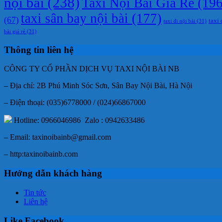
nội bài
(238)
Taxi Nội Bài Giá Rẻ
(196
taxi sân bay nội bài
(177)
(67)
taxi 
taxi đi nội bài
(31)
bài giá rẻ
(31)
Thông tin liên hệ
CÔNG TY CỔ PHẦN DỊCH VỤ TAXI NỘI BÀI NB
– Địa chỉ: 2B Phú Minh Sóc Sơn, Sân Bay Nội Bài, Hà Nội
– Điện thoại: (035)6778000 / (024)66867000
Hotline: 0966046986 Zalo : 0942633486
– Email: taxinoibainb@gmail.com
– http:taxinoibainb.com
Hướng dẫn khách hàng
Tin tức
Liên hệ
Like Facebook