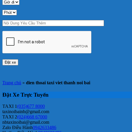
Trang chủ
»
dien thoai taxi viet thanh noi bai
Đặt Xe Trực Tuyến
TAXI 1
(035)677 8000
taxinoibainb@gmail.com
TAXI 2
(024)668 67000
nbtaxinoibai@gmail.com
Zalo Điều Hành
0942633486