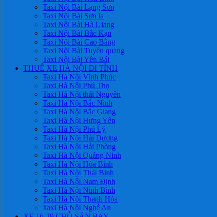
Taxi Nội Bài Lạng Sơn
Taxi Nội Bài Sơn la
Taxi Nội Bài Hà Giang
Taxi Nội Bài Bắc Kạn
Taxi Nội Bài Cao Bằng
Taxi Nội Bài Tuyên quang
Taxi Nội Bài Yên Bái
THUÊ XE HÀ NỘI ĐI TỈNH
Taxi Hà Nội Vĩnh Phúc
Taxi Hà Nội Phú Thọ
Taxi Hà Nội thái Nguyên
Taxi Hà Nội Bắc Ninh
Taxi Hà Nội Bắc Giang
Taxi Hà Nội Hưng Yên
Taxi Hà Nội Phủ Lý
Taxi Hà Nội Hải Dương
Taxi Hà Nội Hải Phòng
Taxi Hà Nội Quảng Ninh
Taxi Hà Nội Hòa Bình
Taxi Hà Nội Thái Binh
Taxi Hà Nội Nam Định
Taxi Hà Nội Ninh Bình
Taxi Hà Nội Thanh Hóa
Taxi Hà Nội Nghệ An
XE 16-29 CHỖ SÂN BAY