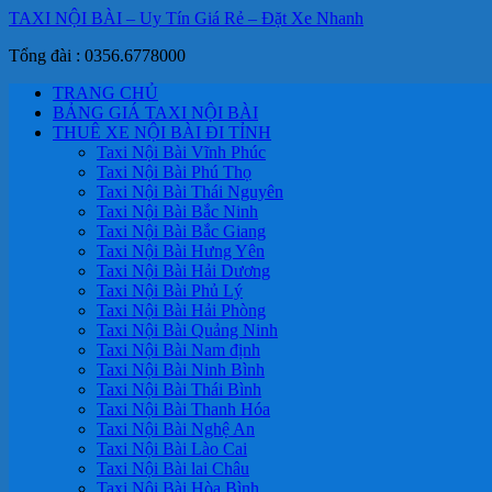
TAXI NỘI BÀI – Uy Tín Giá Rẻ – Đặt Xe Nhanh
Tổng đài : 0356.6778000
TRANG CHỦ
BẢNG GIÁ TAXI NỘI BÀI
THUÊ XE NỘI BÀI ĐI TỈNH
Taxi Nội Bài Vĩnh Phúc
Taxi Nội Bài Phú Thọ
Taxi Nội Bài Thái Nguyên
Taxi Nội Bài Bắc Ninh
Taxi Nội Bài Bắc Giang
Taxi Nội Bài Hưng Yên
Taxi Nội Bài Hải Dương
Taxi Nội Bài Phủ Lý
Taxi Nội Bài Hải Phòng
Taxi Nội Bài Quảng Ninh
Taxi Nội Bài Nam định
Taxi Nội Bài Ninh Bình
Taxi Nội Bài Thái Bình
Taxi Nội Bài Thanh Hóa
Taxi Nội Bài Nghệ An
Taxi Nội Bài Lào Cai
Taxi Nội Bài lai Châu
Taxi Nội Bài Hòa Bình