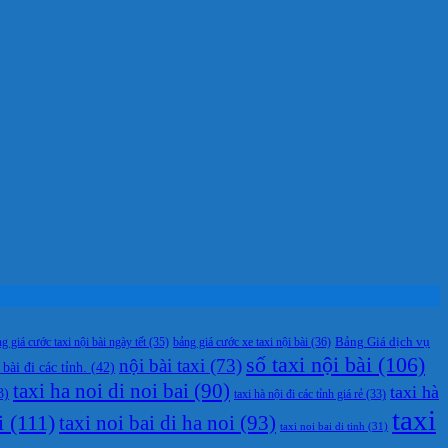
g giá cước taxi nội bài ngày tết
(35)
bảng giá cước xe taxi nội bài
(36)
Bảng Giá dịch vụ
số taxi nội bài
(106)
nội bài taxi
(73)
 bài đi các tỉnh.
(42)
taxi ha noi di noi bai
(90)
taxi hà
3)
taxi hà nội đi các tỉnh giá rẻ
(33)
taxi
i
(111)
taxi noi bai di ha noi
(93)
taxi noi bai di tinh
(31)