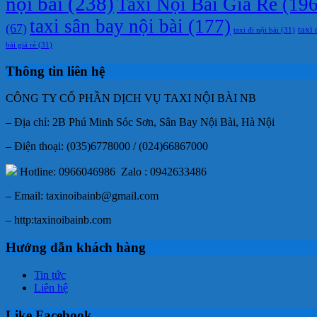
nội bài
(238)
Taxi Nội Bài Giá Rẻ
(196
taxi sân bay nội bài
(177)
(67)
taxi 
taxi đi nội bài
(31)
bài giá rẻ
(31)
Thông tin liên hệ
CÔNG TY CỔ PHẦN DỊCH VỤ TAXI NỘI BÀI NB
– Địa chỉ: 2B Phú Minh Sóc Sơn, Sân Bay Nội Bài, Hà Nội
– Điện thoại: (035)6778000 / (024)66867000
Hotline: 0966046986 Zalo : 0942633486
– Email: taxinoibainb@gmail.com
– http:taxinoibainb.com
Hướng dẫn khách hàng
Tin tức
Liên hệ
Like Facebook