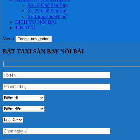
Xe 16 Chỗ Sân Bay
Xe 29 Chỗ Sân Bay
Xe Limosine 9 Chỗ
DỊCH VỤ NỘI BÀI
TIN TỨC
Menu
Toggle navigation
ĐẶT TAXI SÂN BAY NỘI BÀI