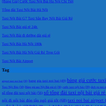
[Bảng Giá] Cước Taxi Nội Bài Hà Nội Chi Tiết
Tổng đài Taxi Nội Bài Hà Nội
Taxi Nội Bài G7 Taxi Sân Bay Nội Bài Giá Rẻ
Taxi Nội Bài giá rẻ 24h
Taxi Nội Bài đi đường dài giá rẻ
Taxi Nội Bài Hà Nội 180k
Taxi Nội Bài Hà Nội Giá Rẻ Trọn Gói
Taxi Nội Bài Airport
Tag
bảng giá cước taxi 
bang gia taxi noi bai
(49)
airport taxi noi bai
(30)
cước taxi nội bài
(39)
Taxi Nội Bài
(38)
Bảng giá taxi Nội Bài giá rẻ
(36)
dich vu taxi n
số tổng đài taxi nội bài giá rẻ
số tổng đài taxi nội bài
(56)
taxi noi bai airport
(
nội đi nội bài đón tận ngõ giá tốt
(68)