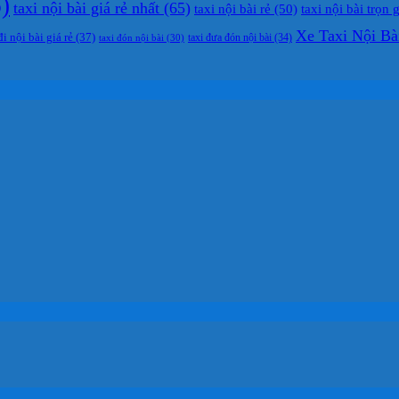
)
taxi nội bài giá rẻ nhất
(65)
taxi nội bài rẻ
(50)
taxi nội bài trọn 
Xe Taxi Nội Bà
đi nội bài giá rẻ
(37)
taxi đưa đón nội bài
(34)
taxi đón nội bài
(30)