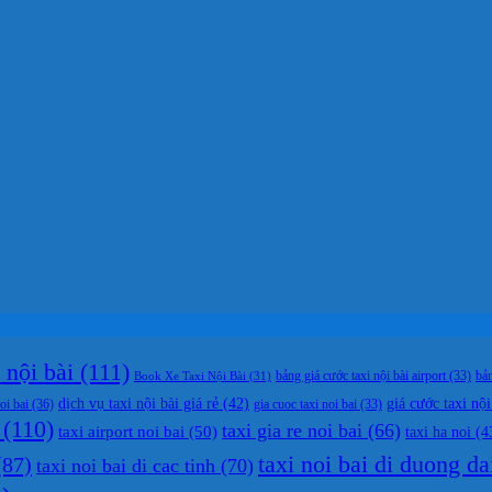
nội bài
(111)
bản
Book Xe Taxi Nội Bài
(31)
bảng giá cước taxi nội bài airport
(33)
dịch vụ taxi nội bài giá rẻ
(42)
giá cước taxi nội
oi bai
(36)
gia cuoc taxi noi bai
(33)
(110)
taxi gia re noi bai
(66)
taxi airport noi bai
(50)
taxi ha noi
(4
taxi noi bai di duong da
87)
taxi noi bai di cac tinh
(70)