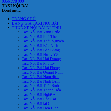
0356 778 000
TAXI NỘI BÀI
Đóng menu
TRANG CHỦ
BẢNG GIÁ TAXI NỘI BÀI
THUÊ XE NỘI BÀI ĐI TỈNH
Taxi Nội Bài Vĩnh Phúc
Taxi Nội Bài Phú Thọ
Taxi Nội Bài Thái Nguyên
Taxi Nội Bài Bắc Ninh
Taxi Nội Bài Bắc Giang
Taxi Nội Bài Hưng Yên
Taxi Nội Bài Hải Dương
Taxi Nội Bài Phủ Lý
Taxi Nội Bài Hải Phòng
Taxi Nội Bài Quảng Ninh
Taxi Nội Bài Nam định
Taxi Nội Bài Ninh Bình
Taxi Nội Bài Thái Bình
Taxi Nội Bài Thanh Hóa
Taxi Nội Bài Nghệ An
Taxi Nội Bài Lào Cai
Taxi Nội Bài lai Châu
Taxi Nội Bài Hòa Bình