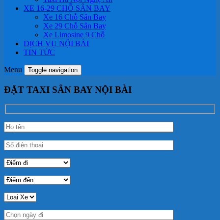
XE 16-29 CHỖ SÂN BAY
Xe 16 Chỗ Sân Bay
Xe 29 Chỗ Sân Bay
Xe Limosine 9 Chỗ
DỊCH VỤ NỘI BÀI
TIN TỨC
Menu
Toggle navigation
ĐẶT TAXI SÂN BAY NỘI BÀI