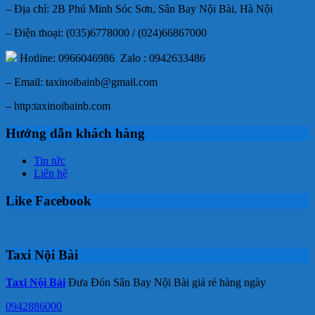
– Địa chỉ: 2B Phú Minh Sóc Sơn, Sân Bay Nội Bài, Hà Nội
– Điện thoại: (035)6778000 / (024)66867000
Hotline: 0966046986 Zalo : 0942633486
– Email: taxinoibainb@gmail.com
– http:taxinoibainb.com
Hướng dẫn khách hàng
Tin tức
Liên hệ
Like Facebook
Taxi Nội Bài
Taxi Nội Bài
Đưa Đón Sân Bay Nội Bài giá rẻ hàng ngày
0942886000