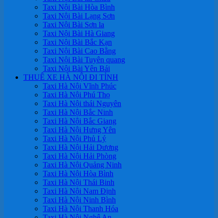
Taxi Nội Bài Hòa Bình
Taxi Nội Bài Lạng Sơn
Taxi Nội Bài Sơn la
Taxi Nội Bài Hà Giang
Taxi Nội Bài Bắc Kạn
Taxi Nội Bài Cao Bằng
Taxi Nội Bài Tuyên quang
Taxi Nội Bài Yên Bái
THUÊ XE HÀ NỘI ĐI TỈNH
Taxi Hà Nội Vĩnh Phúc
Taxi Hà Nội Phú Thọ
Taxi Hà Nội thái Nguyên
Taxi Hà Nội Bắc Ninh
Taxi Hà Nội Bắc Giang
Taxi Hà Nội Hưng Yên
Taxi Hà Nội Phủ Lý
Taxi Hà Nội Hải Dương
Taxi Hà Nội Hải Phòng
Taxi Hà Nội Quảng Ninh
Taxi Hà Nội Hòa Bình
Taxi Hà Nội Thái Binh
Taxi Hà Nội Nam Định
Taxi Hà Nội Ninh Bình
Taxi Hà Nội Thanh Hóa
Taxi Hà Nội Nghệ An