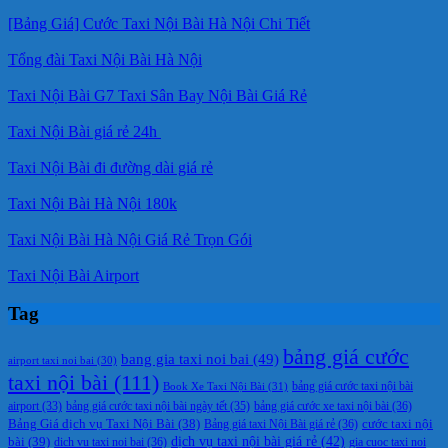
[Bảng Giá] Cước Taxi Nội Bài Hà Nội Chi Tiết
Tổng đài Taxi Nội Bài Hà Nội
Taxi Nội Bài G7 Taxi Sân Bay Nội Bài Giá Rẻ
Taxi Nội Bài giá rẻ 24h
Taxi Nội Bài đi đường dài giá rẻ
Taxi Nội Bài Hà Nội 180k
Taxi Nội Bài Hà Nội Giá Rẻ Trọn Gói
Taxi Nội Bài Airport
Tag
bảng giá cước
bang gia taxi noi bai
(49)
airport taxi noi bai
(30)
taxi nội bài
(111)
Book Xe Taxi Nội Bài
(31)
bảng giá cước taxi nội bài
bảng giá cước taxi nội bài ngày tết
(35)
bảng giá cước xe taxi nội bài
(36)
airport
(33)
cước taxi nội
Bảng Giá dịch vụ Taxi Nội Bài
(38)
Bảng giá taxi Nội Bài giá rẻ
(36)
bài
(39)
dịch vụ taxi nội bài giá rẻ
(42)
dich vu taxi noi bai
(36)
gia cuoc taxi noi