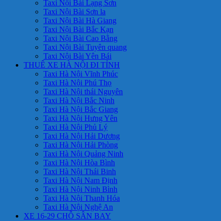
Taxi Nội Bài Lạng Sơn
Taxi Nội Bài Sơn la
Taxi Nội Bài Hà Giang
Taxi Nội Bài Bắc Kạn
Taxi Nội Bài Cao Bằng
Taxi Nội Bài Tuyên quang
Taxi Nội Bài Yên Bái
THUÊ XE HÀ NỘI ĐI TỈNH
Taxi Hà Nội Vĩnh Phúc
Taxi Hà Nội Phú Thọ
Taxi Hà Nội thái Nguyên
Taxi Hà Nội Bắc Ninh
Taxi Hà Nội Bắc Giang
Taxi Hà Nội Hưng Yên
Taxi Hà Nội Phủ Lý
Taxi Hà Nội Hải Dương
Taxi Hà Nội Hải Phòng
Taxi Hà Nội Quảng Ninh
Taxi Hà Nội Hòa Bình
Taxi Hà Nội Thái Binh
Taxi Hà Nội Nam Định
Taxi Hà Nội Ninh Bình
Taxi Hà Nội Thanh Hóa
Taxi Hà Nội Nghệ An
XE 16-29 CHỖ SÂN BAY