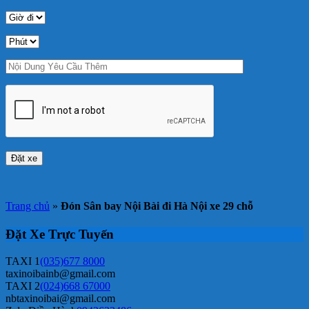
Trang chủ
»
Đón Sân bay Nội Bài đi Hà Nội xe 29 chỗ
Đặt Xe Trực Tuyến
TAXI 1
(035)677 8000
taxinoibainb@gmail.com
TAXI 2
(024)668 67000
nbtaxinoibai@gmail.com