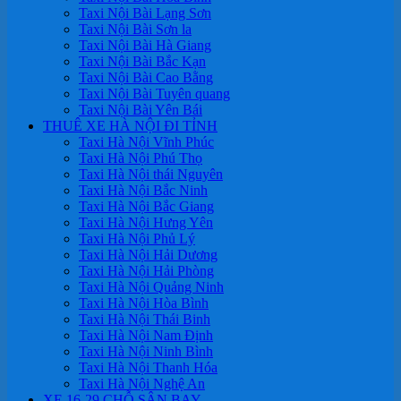
Taxi Nội Bài Lạng Sơn
Taxi Nội Bài Sơn la
Taxi Nội Bài Hà Giang
Taxi Nội Bài Bắc Kạn
Taxi Nội Bài Cao Bằng
Taxi Nội Bài Tuyên quang
Taxi Nội Bài Yên Bái
THUÊ XE HÀ NỘI ĐI TỈNH
Taxi Hà Nội Vĩnh Phúc
Taxi Hà Nội Phú Thọ
Taxi Hà Nội thái Nguyên
Taxi Hà Nội Bắc Ninh
Taxi Hà Nội Bắc Giang
Taxi Hà Nội Hưng Yên
Taxi Hà Nội Phủ Lý
Taxi Hà Nội Hải Dương
Taxi Hà Nội Hải Phòng
Taxi Hà Nội Quảng Ninh
Taxi Hà Nội Hòa Bình
Taxi Hà Nội Thái Binh
Taxi Hà Nội Nam Định
Taxi Hà Nội Ninh Bình
Taxi Hà Nội Thanh Hóa
Taxi Hà Nội Nghệ An
XE 16-29 CHỖ SÂN BAY