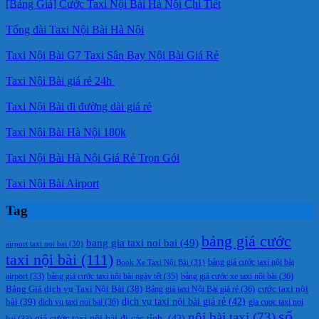
[Bảng Giá] Cước Taxi Nội Bài Hà Nội Chi Tiết
Tổng đài Taxi Nội Bài Hà Nội
Taxi Nội Bài G7 Taxi Sân Bay Nội Bài Giá Rẻ
Taxi Nội Bài giá rẻ 24h
Taxi Nội Bài đi đường dài giá rẻ
Taxi Nội Bài Hà Nội 180k
Taxi Nội Bài Hà Nội Giá Rẻ Trọn Gói
Taxi Nội Bài Airport
Tag
bảng giá cước
bang gia taxi noi bai
(49)
airport taxi noi bai
(30)
taxi nội bài
(111)
Book Xe Taxi Nội Bài
(31)
bảng giá cước taxi nội bài
bảng giá cước taxi nội bài ngày tết
(35)
bảng giá cước xe taxi nội bài
(36)
airport
(33)
cước taxi nội
Bảng Giá dịch vụ Taxi Nội Bài
(38)
Bảng giá taxi Nội Bài giá rẻ
(36)
bài
(39)
dịch vụ taxi nội bài giá rẻ
(42)
dich vu taxi noi bai
(36)
gia cuoc taxi noi
số
nội bài taxi
(73)
giá cước taxi nội bài đi các tỉnh.
(42)
bai
(33)