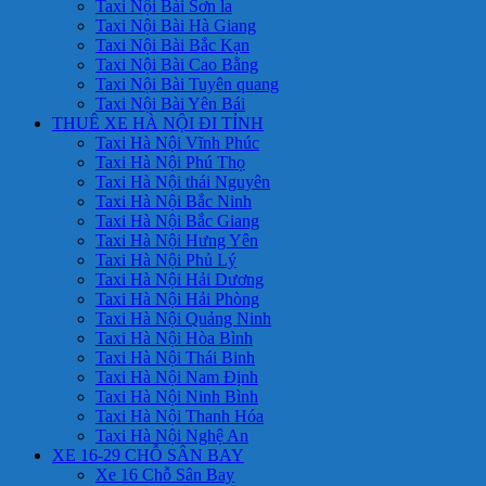
Taxi Nội Bài Sơn la
Taxi Nội Bài Hà Giang
Taxi Nội Bài Bắc Kạn
Taxi Nội Bài Cao Bằng
Taxi Nội Bài Tuyên quang
Taxi Nội Bài Yên Bái
THUÊ XE HÀ NỘI ĐI TỈNH
Taxi Hà Nội Vĩnh Phúc
Taxi Hà Nội Phú Thọ
Taxi Hà Nội thái Nguyên
Taxi Hà Nội Bắc Ninh
Taxi Hà Nội Bắc Giang
Taxi Hà Nội Hưng Yên
Taxi Hà Nội Phủ Lý
Taxi Hà Nội Hải Dương
Taxi Hà Nội Hải Phòng
Taxi Hà Nội Quảng Ninh
Taxi Hà Nội Hòa Bình
Taxi Hà Nội Thái Binh
Taxi Hà Nội Nam Định
Taxi Hà Nội Ninh Bình
Taxi Hà Nội Thanh Hóa
Taxi Hà Nội Nghệ An
XE 16-29 CHỖ SÂN BAY
Xe 16 Chỗ Sân Bay