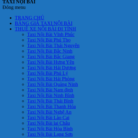
TAXI NỘI BÀI
Đóng menu
TRANG CHỦ
BẢNG GIÁ TAXI NỘI BÀI
THUÊ XE NỘI BÀI ĐI TỈNH
Taxi Nội Bài Vĩnh Phúc
Taxi Nội Bài Phú Thọ
Taxi Nội Bài Thái Nguyên
Taxi Nội Bài Bắc Ninh
Taxi Nội Bài Bắc Giang
Taxi Nội Bài Hưng Yên
Taxi Nội Bài Hải Dương
Taxi Nội Bài Phủ Lý
Taxi Nội Bài Hải Phòng
Taxi Nội Bài Quảng Ninh
Taxi Nội Bài Nam định
Taxi Nội Bài Ninh Bình
Taxi Nội Bài Thái Bình
Taxi Nội Bài Thanh Hóa
Taxi Nội Bài Nghệ An
Taxi Nội Bài Lào Cai
Taxi Nội Bài lai Châu
Taxi Nội Bài Hòa Bình
Taxi Nội Bài Lạng Sơn