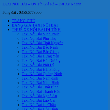
TAXI NỘI BÀI – Uy Tín Giá Rẻ – Đặt Xe Nhanh
Tổng đài : 0356.6778000
TRANG CHỦ
BẢNG GIÁ TAXI NỘI BÀI
THUÊ XE NỘI BÀI ĐI TỈNH
Taxi Nội Bài Vĩnh Phúc
Taxi Nội Bài Phú Thọ
Taxi Nội Bài Thái Nguyên
Taxi Nội Bài Bắc Ninh
Taxi Nội Bài Bắc Giang
Taxi Nội Bài Hưng Yên
Taxi Nội Bài Hải Dương
Taxi Nội Bài Phủ Lý
Taxi Nội Bài Hải Phòng
Taxi Nội Bài Quảng Ninh
Taxi Nội Bài Nam định
Taxi Nội Bài Ninh Bình
Taxi Nội Bài Thái Bình
Taxi Nội Bài Thanh Hóa
Taxi Nội Bài Nghệ An
Taxi Nội Bài Lào Cai
Taxi Nội Bài lai Châu
Taxi Nội Bài Hòa Bình