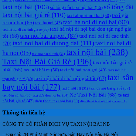
taxi nội bài
(106)
số tổng đài
số tổng đài taxi nội bài
(56)
taxi nội bài giá rẻ
(110)
taxi gia
taxi airport noi bai
(50)
taxi ha noi di noi bai
(90)
re noi bai
(66)
taxi ha noi
(43)
taxi hà nội đi nội bài đón tận ngõ giá
taxi hà nội đi các tỉnh giá rẻ
(33)
taxi noi bai airport
(87)
tốt
(68)
taxi noi bai di cac tinh
taxi noi bai di duong dai
(111)
taxi noi bai di
(70)
taxi nội bài
(238)
ha noi
(93)
taxi noi bai di tinh
(31)
Taxi Nội Bài Giá Rẻ
(196)
taxi nội bài giá rẻ
nhất
(65)
taxi nội bài rẻ
(50)
taxi nội bài trọn gói
(49)
taxi nội bài
taxi sân
taxi nội bài đi hà nội giá tốt
(67)
trọn gói giá rẻ
(40)
bay nội bài
(177)
taxi đi nội bài giá rẻ
(37)
taxi đi nội bài
(31)
Xe Taxi Nội Bài
(68)
xe taxi
taxi đưa đón nội bài
(34)
taxi đón nội bài
(30)
nội bài giá rẻ
(42)
điện thoại taxi nội bài
(38)
điện thoại taxi nội bài giá rẻ
(31)
Thông tin liên hệ
CÔNG TY CỔ PHẦN DỊCH VỤ TAXI NỘI BÀI NB
– Địa chỉ: 2B Phú Minh Sóc Sơn, Sân Bay Nội Bài, Hà Nội