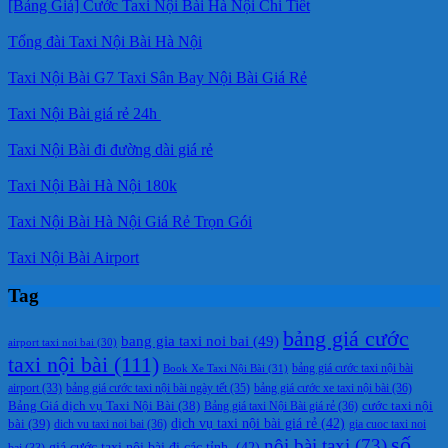
[Bảng Giá] Cước Taxi Nội Bài Hà Nội Chi Tiết
Tổng đài Taxi Nội Bài Hà Nội
Taxi Nội Bài G7 Taxi Sân Bay Nội Bài Giá Rẻ
Taxi Nội Bài giá rẻ 24h
Taxi Nội Bài đi đường dài giá rẻ
Taxi Nội Bài Hà Nội 180k
Taxi Nội Bài Hà Nội Giá Rẻ Trọn Gói
Taxi Nội Bài Airport
Tag
bảng giá cước
bang gia taxi noi bai
(49)
airport taxi noi bai
(30)
taxi nội bài
(111)
Book Xe Taxi Nội Bài
(31)
bảng giá cước taxi nội bài
bảng giá cước taxi nội bài ngày tết
(35)
bảng giá cước xe taxi nội bài
(36)
airport
(33)
cước taxi nội
Bảng Giá dịch vụ Taxi Nội Bài
(38)
Bảng giá taxi Nội Bài giá rẻ
(36)
bài
(39)
dịch vụ taxi nội bài giá rẻ
(42)
dich vu taxi noi bai
(36)
gia cuoc taxi noi
số
nội bài taxi
(73)
giá cước taxi nội bài đi các tỉnh.
(42)
bai
(33)