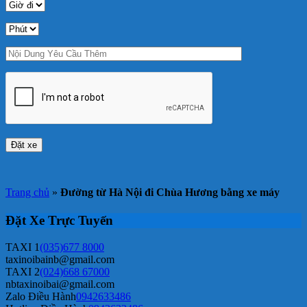
Trang chủ
»
Đường từ Hà Nội đi Chùa Hương bằng xe máy
Đặt Xe Trực Tuyến
TAXI 1
(035)677 8000
taxinoibainb@gmail.com
TAXI 2
(024)668 67000
nbtaxinoibai@gmail.com
Zalo Điều Hành
0942633486