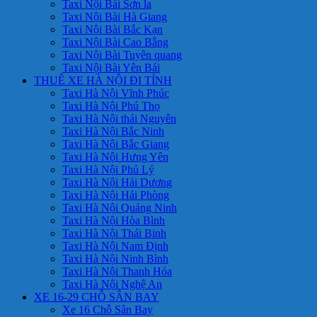
Taxi Nội Bài Sơn la
Taxi Nội Bài Hà Giang
Taxi Nội Bài Bắc Kạn
Taxi Nội Bài Cao Bằng
Taxi Nội Bài Tuyên quang
Taxi Nội Bài Yên Bái
THUÊ XE HÀ NỘI ĐI TỈNH
Taxi Hà Nội Vĩnh Phúc
Taxi Hà Nội Phú Thọ
Taxi Hà Nội thái Nguyên
Taxi Hà Nội Bắc Ninh
Taxi Hà Nội Bắc Giang
Taxi Hà Nội Hưng Yên
Taxi Hà Nội Phủ Lý
Taxi Hà Nội Hải Dương
Taxi Hà Nội Hải Phòng
Taxi Hà Nội Quảng Ninh
Taxi Hà Nội Hòa Bình
Taxi Hà Nội Thái Binh
Taxi Hà Nội Nam Định
Taxi Hà Nội Ninh Bình
Taxi Hà Nội Thanh Hóa
Taxi Hà Nội Nghệ An
XE 16-29 CHỖ SÂN BAY
Xe 16 Chỗ Sân Bay