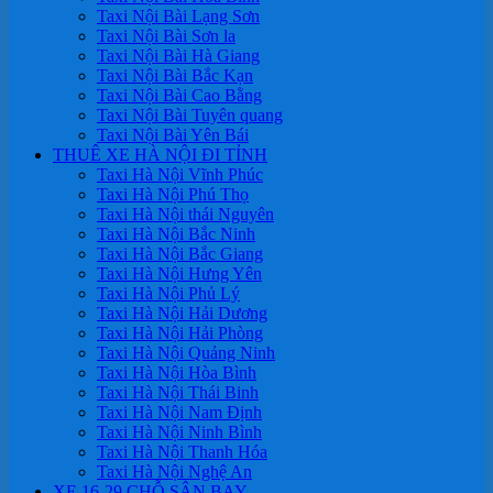
Taxi Nội Bài Lạng Sơn
Taxi Nội Bài Sơn la
Taxi Nội Bài Hà Giang
Taxi Nội Bài Bắc Kạn
Taxi Nội Bài Cao Bằng
Taxi Nội Bài Tuyên quang
Taxi Nội Bài Yên Bái
THUÊ XE HÀ NỘI ĐI TỈNH
Taxi Hà Nội Vĩnh Phúc
Taxi Hà Nội Phú Thọ
Taxi Hà Nội thái Nguyên
Taxi Hà Nội Bắc Ninh
Taxi Hà Nội Bắc Giang
Taxi Hà Nội Hưng Yên
Taxi Hà Nội Phủ Lý
Taxi Hà Nội Hải Dương
Taxi Hà Nội Hải Phòng
Taxi Hà Nội Quảng Ninh
Taxi Hà Nội Hòa Bình
Taxi Hà Nội Thái Binh
Taxi Hà Nội Nam Định
Taxi Hà Nội Ninh Bình
Taxi Hà Nội Thanh Hóa
Taxi Hà Nội Nghệ An
XE 16-29 CHỖ SÂN BAY