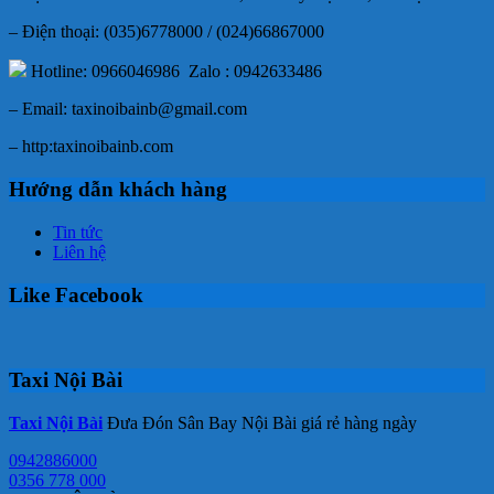
– Điện thoại: (035)6778000 / (024)66867000
Hotline: 0966046986 Zalo : 0942633486
– Email: taxinoibainb@gmail.com
– http:taxinoibainb.com
Hướng dẫn khách hàng
Tin tức
Liên hệ
Like Facebook
Taxi Nội Bài
Taxi Nội Bài
Đưa Đón Sân Bay Nội Bài giá rẻ hàng ngày
0942886000
0356 778 000