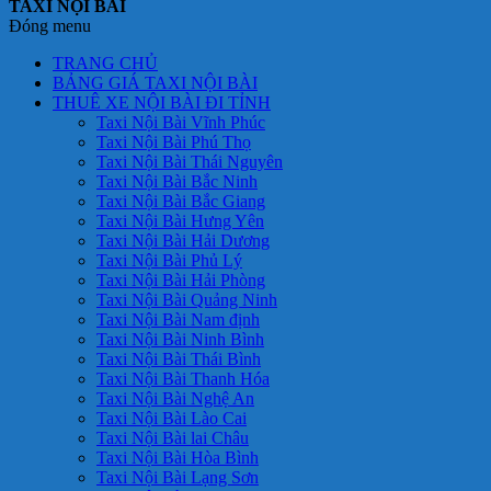
TAXI NỘI BÀI
Đóng menu
TRANG CHỦ
BẢNG GIÁ TAXI NỘI BÀI
THUÊ XE NỘI BÀI ĐI TỈNH
Taxi Nội Bài Vĩnh Phúc
Taxi Nội Bài Phú Thọ
Taxi Nội Bài Thái Nguyên
Taxi Nội Bài Bắc Ninh
Taxi Nội Bài Bắc Giang
Taxi Nội Bài Hưng Yên
Taxi Nội Bài Hải Dương
Taxi Nội Bài Phủ Lý
Taxi Nội Bài Hải Phòng
Taxi Nội Bài Quảng Ninh
Taxi Nội Bài Nam định
Taxi Nội Bài Ninh Bình
Taxi Nội Bài Thái Bình
Taxi Nội Bài Thanh Hóa
Taxi Nội Bài Nghệ An
Taxi Nội Bài Lào Cai
Taxi Nội Bài lai Châu
Taxi Nội Bài Hòa Bình
Taxi Nội Bài Lạng Sơn