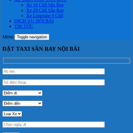
Xe 16 Chỗ Sân Bay
Xe 29 Chỗ Sân Bay
Xe Limosine 9 Chỗ
DỊCH VỤ NỘI BÀI
TIN TỨC
Menu
Toggle navigation
ĐẶT TAXI SÂN BAY NỘI BÀI