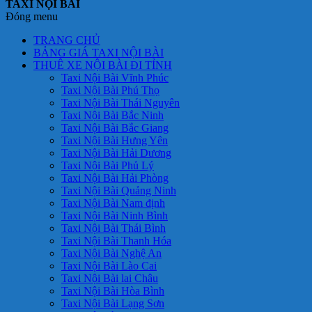
TAXI NỘI BÀI
Đóng menu
TRANG CHỦ
BẢNG GIÁ TAXI NỘI BÀI
THUÊ XE NỘI BÀI ĐI TỈNH
Taxi Nội Bài Vĩnh Phúc
Taxi Nội Bài Phú Thọ
Taxi Nội Bài Thái Nguyên
Taxi Nội Bài Bắc Ninh
Taxi Nội Bài Bắc Giang
Taxi Nội Bài Hưng Yên
Taxi Nội Bài Hải Dương
Taxi Nội Bài Phủ Lý
Taxi Nội Bài Hải Phòng
Taxi Nội Bài Quảng Ninh
Taxi Nội Bài Nam định
Taxi Nội Bài Ninh Bình
Taxi Nội Bài Thái Bình
Taxi Nội Bài Thanh Hóa
Taxi Nội Bài Nghệ An
Taxi Nội Bài Lào Cai
Taxi Nội Bài lai Châu
Taxi Nội Bài Hòa Bình
Taxi Nội Bài Lạng Sơn