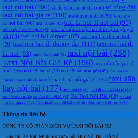
taxi nội bài
(106)
số tổng đài
số tổng đài taxi nội bài
(56)
taxi nội bài giá rẻ
(110)
taxi gia
taxi airport noi bai
(50)
taxi ha noi di noi bai
(90)
re noi bai
(66)
taxi ha noi
(43)
taxi hà nội đi nội bài đón tận ngõ giá
taxi hà nội đi các tỉnh giá rẻ
(33)
taxi noi bai airport
(87)
tốt
(68)
taxi noi bai di cac tinh
taxi noi bai di duong dai
(111)
taxi noi bai di
(70)
taxi nội bài
(238)
ha noi
(93)
taxi noi bai di tinh
(31)
Taxi Nội Bài Giá Rẻ
(196)
taxi nội bài giá rẻ
nhất
(65)
taxi nội bài rẻ
(50)
taxi nội bài trọn gói
(49)
taxi nội bài
taxi sân
taxi nội bài đi hà nội giá tốt
(67)
trọn gói giá rẻ
(40)
bay nội bài
(177)
taxi đi nội bài giá rẻ
(37)
taxi đi nội bài
(31)
Xe Taxi Nội Bài
(68)
xe taxi
taxi đưa đón nội bài
(34)
taxi đón nội bài
(30)
nội bài giá rẻ
(42)
điện thoại taxi nội bài
(38)
điện thoại taxi nội bài giá rẻ
(31)
Thông tin liên hệ
CÔNG TY CỔ PHẦN DỊCH VỤ TAXI NỘI BÀI NB
– Địa chỉ: 2B Phú Minh Sóc Sơn, Sân Bay Nội Bài, Hà Nội