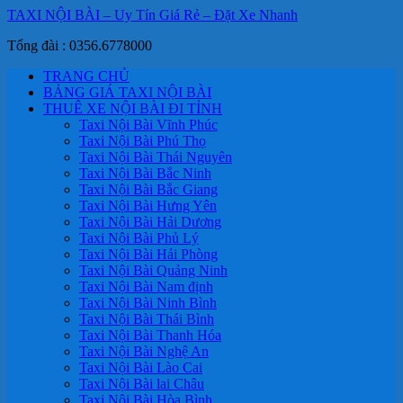
TAXI NỘI BÀI – Uy Tín Giá Rẻ – Đặt Xe Nhanh
Tổng đài : 0356.6778000
TRANG CHỦ
BẢNG GIÁ TAXI NỘI BÀI
THUÊ XE NỘI BÀI ĐI TỈNH
Taxi Nội Bài Vĩnh Phúc
Taxi Nội Bài Phú Thọ
Taxi Nội Bài Thái Nguyên
Taxi Nội Bài Bắc Ninh
Taxi Nội Bài Bắc Giang
Taxi Nội Bài Hưng Yên
Taxi Nội Bài Hải Dương
Taxi Nội Bài Phủ Lý
Taxi Nội Bài Hải Phòng
Taxi Nội Bài Quảng Ninh
Taxi Nội Bài Nam định
Taxi Nội Bài Ninh Bình
Taxi Nội Bài Thái Bình
Taxi Nội Bài Thanh Hóa
Taxi Nội Bài Nghệ An
Taxi Nội Bài Lào Cai
Taxi Nội Bài lai Châu
Taxi Nội Bài Hòa Bình