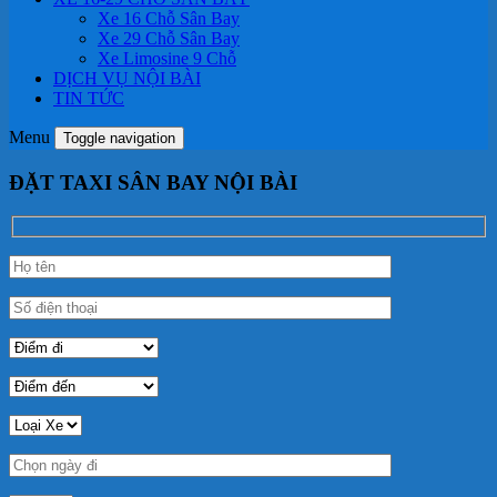
Xe 16 Chỗ Sân Bay
Xe 29 Chỗ Sân Bay
Xe Limosine 9 Chỗ
DỊCH VỤ NỘI BÀI
TIN TỨC
Menu
Toggle navigation
ĐẶT TAXI SÂN BAY NỘI BÀI