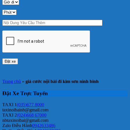
Trang chủ
»
giá cước nội bài đi kim sơn ninh binh
Đặt Xe Trực Tuyến
TAXI 1
(035)677 8000
taxinoibainb@gmail.com
TAXI 2
(024)668 67000
nbtaxinoibai@gmail.com
Zalo Điều Hành
0942633486