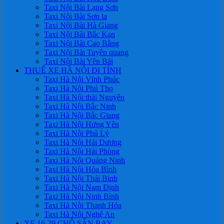
Taxi Nội Bài Lạng Sơn
Taxi Nội Bài Sơn la
Taxi Nội Bài Hà Giang
Taxi Nội Bài Bắc Kạn
Taxi Nội Bài Cao Bằng
Taxi Nội Bài Tuyên quang
Taxi Nội Bài Yên Bái
THUÊ XE HÀ NỘI ĐI TỈNH
Taxi Hà Nội Vĩnh Phúc
Taxi Hà Nội Phú Thọ
Taxi Hà Nội thái Nguyên
Taxi Hà Nội Bắc Ninh
Taxi Hà Nội Bắc Giang
Taxi Hà Nội Hưng Yên
Taxi Hà Nội Phủ Lý
Taxi Hà Nội Hải Dương
Taxi Hà Nội Hải Phòng
Taxi Hà Nội Quảng Ninh
Taxi Hà Nội Hòa Bình
Taxi Hà Nội Thái Binh
Taxi Hà Nội Nam Định
Taxi Hà Nội Ninh Bình
Taxi Hà Nội Thanh Hóa
Taxi Hà Nội Nghệ An
XE 16-29 CHỖ SÂN BAY