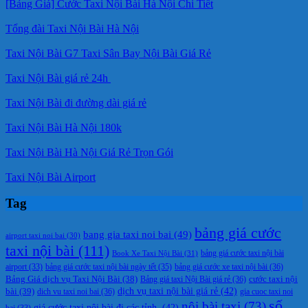
[Bảng Giá] Cước Taxi Nội Bài Hà Nội Chi Tiết
Tổng đài Taxi Nội Bài Hà Nội
Taxi Nội Bài G7 Taxi Sân Bay Nội Bài Giá Rẻ
Taxi Nội Bài giá rẻ 24h
Taxi Nội Bài đi đường dài giá rẻ
Taxi Nội Bài Hà Nội 180k
Taxi Nội Bài Hà Nội Giá Rẻ Trọn Gói
Taxi Nội Bài Airport
Tag
bảng giá cước
bang gia taxi noi bai
(49)
airport taxi noi bai
(30)
taxi nội bài
(111)
Book Xe Taxi Nội Bài
(31)
bảng giá cước taxi nội bài
bảng giá cước taxi nội bài ngày tết
(35)
bảng giá cước xe taxi nội bài
(36)
airport
(33)
cước taxi nội
Bảng Giá dịch vụ Taxi Nội Bài
(38)
Bảng giá taxi Nội Bài giá rẻ
(36)
bài
(39)
dịch vụ taxi nội bài giá rẻ
(42)
dich vu taxi noi bai
(36)
gia cuoc taxi noi
số
nội bài taxi
(73)
giá cước taxi nội bài đi các tỉnh.
(42)
bai
(33)