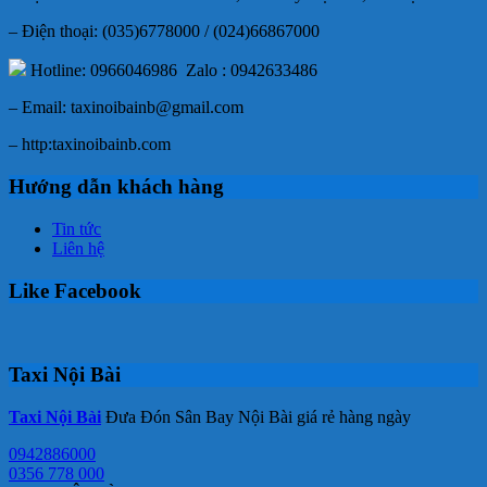
– Điện thoại: (035)6778000 / (024)66867000
Hotline: 0966046986 Zalo : 0942633486
– Email: taxinoibainb@gmail.com
– http:taxinoibainb.com
Hướng dẫn khách hàng
Tin tức
Liên hệ
Like Facebook
Taxi Nội Bài
Taxi Nội Bài
Đưa Đón Sân Bay Nội Bài giá rẻ hàng ngày
0942886000
0356 778 000