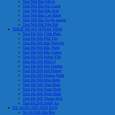
Taxi Nội Bài Sơn la
Taxi Nội Bài Hà Giang
Taxi Nội Bài Bắc Kạn
Taxi Nội Bài Cao Bằng
Taxi Nội Bài Tuyên quang
Taxi Nội Bài Yên Bái
THUÊ XE HÀ NỘI ĐI TỈNH
Taxi Hà Nội Vĩnh Phúc
Taxi Hà Nội Phú Thọ
Taxi Hà Nội thái Nguyên
Taxi Hà Nội Bắc Ninh
Taxi Hà Nội Bắc Giang
Taxi Hà Nội Hưng Yên
Taxi Hà Nội Phủ Lý
Taxi Hà Nội Hải Dương
Taxi Hà Nội Hải Phòng
Taxi Hà Nội Quảng Ninh
Taxi Hà Nội Hòa Bình
Taxi Hà Nội Thái Binh
Taxi Hà Nội Nam Định
Taxi Hà Nội Ninh Bình
Taxi Hà Nội Thanh Hóa
Taxi Hà Nội Nghệ An
XE 16-29 CHỖ SÂN BAY
Xe 16 Chỗ Sân Bay