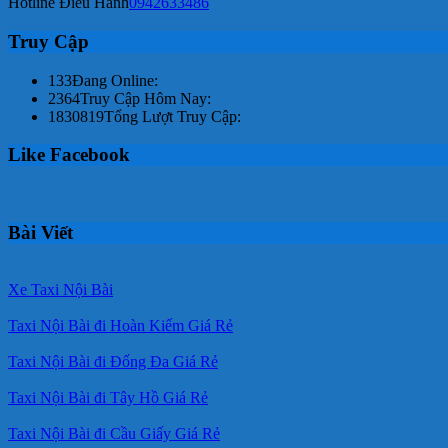
Hotline Điều Hành
0942633486
Truy Cập
133
Đang Online:
2364
Truy Cập Hôm Nay:
1830819
Tổng Lượt Truy Cập:
Like Facebook
Bài Viết
Xe Taxi Nội Bài
Taxi Nội Bài đi Hoàn Kiếm Giá Rẻ
Taxi Nội Bài đi Đống Đa Giá Rẻ
Taxi Nội Bài đi Tây Hồ Giá Rẻ
Taxi Nội Bài đi Cầu Giấy Giá Rẻ