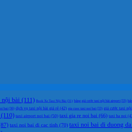
nội bài
(111)
bản
Book Xe Taxi Nội Bài
(31)
bảng giá cước taxi nội bài airport
(33)
dịch vụ taxi nội bài giá rẻ
(42)
giá cước taxi nội
oi bai
(36)
gia cuoc taxi noi bai
(33)
(110)
taxi gia re noi bai
(66)
taxi airport noi bai
(50)
taxi ha noi
(4
taxi noi bai di duong da
87)
taxi noi bai di cac tinh
(70)