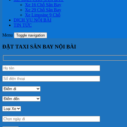
Xe 16 Chỗ Sân Bay
Xe 29 Chỗ Sân Bay
Xe Limosine 9 Chỗ
DỊCH VỤ NỘI BÀI
TIN TỨC
Menu
Toggle navigation
ĐẶT TAXI SÂN BAY NỘI BÀI