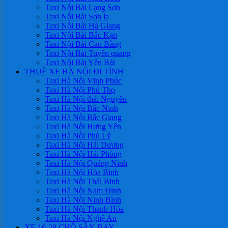
Taxi Nội Bài Lạng Sơn
Taxi Nội Bài Sơn la
Taxi Nội Bài Hà Giang
Taxi Nội Bài Bắc Kạn
Taxi Nội Bài Cao Bằng
Taxi Nội Bài Tuyên quang
Taxi Nội Bài Yên Bái
THUÊ XE HÀ NỘI ĐI TỈNH
Taxi Hà Nội Vĩnh Phúc
Taxi Hà Nội Phú Thọ
Taxi Hà Nội thái Nguyên
Taxi Hà Nội Bắc Ninh
Taxi Hà Nội Bắc Giang
Taxi Hà Nội Hưng Yên
Taxi Hà Nội Phủ Lý
Taxi Hà Nội Hải Dương
Taxi Hà Nội Hải Phòng
Taxi Hà Nội Quảng Ninh
Taxi Hà Nội Hòa Bình
Taxi Hà Nội Thái Binh
Taxi Hà Nội Nam Định
Taxi Hà Nội Ninh Bình
Taxi Hà Nội Thanh Hóa
Taxi Hà Nội Nghệ An
XE 16-29 CHỖ SÂN BAY