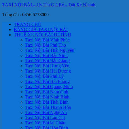
TAXI NỘI BÀI – Uy Tín Giá Rẻ – Đặt Xe Nhanh
Tổng đài : 0356.6778000
TRANG CHỦ
BẢNG GIÁ TAXI NỘI BÀI
THUÊ XE NỘI BÀI ĐI TỈNH
Taxi Nội Bài Vĩnh Phúc
Taxi Nội Bài Phú Thọ
Taxi Nội Bài Thái Nguyên
Taxi Nội Bài Bắc Ninh
Taxi Nội Bài Bắc Giang
Taxi Nội Bài Hưng Yên
Taxi Nội Bài Hải Dương
Taxi Nội Bài Phủ Lý
Taxi Nội Bài Hải Phòng
Taxi Nội Bài Quảng Ninh
Taxi Nội Bài Nam định
Taxi Nội Bài Ninh Bình
Taxi Nội Bài Thái Bình
Taxi Nội Bài Thanh Hóa
Taxi Nội Bài Nghệ An
Taxi Nội Bài Lào Cai
Taxi Nội Bài lai Châu
Taxi Nội Bài Hòa Bình