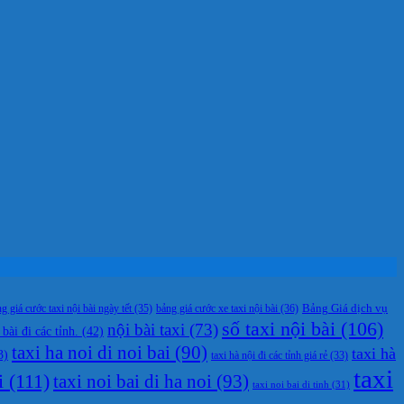
g giá cước taxi nội bài ngày tết
(35)
bảng giá cước xe taxi nội bài
(36)
Bảng Giá dịch vụ
số taxi nội bài
(106)
nội bài taxi
(73)
 bài đi các tỉnh.
(42)
taxi ha noi di noi bai
(90)
taxi hà
3)
taxi hà nội đi các tỉnh giá rẻ
(33)
taxi
i
(111)
taxi noi bai di ha noi
(93)
taxi noi bai di tinh
(31)