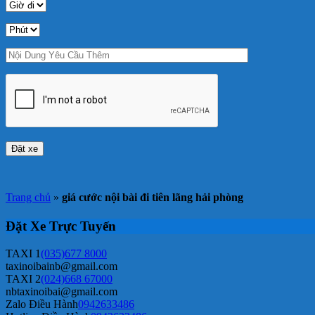
Trang chủ
»
giá cước nội bài đi tiên lãng hải phòng
Đặt Xe Trực Tuyến
TAXI 1
(035)677 8000
taxinoibainb@gmail.com
TAXI 2
(024)668 67000
nbtaxinoibai@gmail.com
Zalo Điều Hành
0942633486