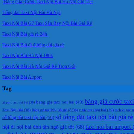
[Bảng Giá] Cước Taxi Nội Bài Hà Nội Chi Tiết
Tổng đài Taxi Nội Bài Hà Nội
Taxi Nội Bài G7 Taxi Sân Bay Nội Bài Giá Rẻ
Taxi Nội Bài giá rẻ 24h
Taxi Nội Bài đi đường dài giá rẻ
Taxi Nội Bài Hà Nội 180k
Taxi Nội Bài Hà Nội Giá Rẻ Trọn Gói
Taxi Nội Bài Airport
Tag
bảng giá cước taxi 
bang gia taxi noi bai
(49)
airport taxi noi bai
(30)
cước taxi nội bài
(39)
Taxi Nội Bài
(38)
Bảng giá taxi Nội Bài giá rẻ
(36)
dich vu taxi n
số tổng đài taxi nội bài giá rẻ
số tổng đài taxi nội bài
(56)
taxi noi bai airport
(
nội đi nội bài đón tận ngõ giá tốt
(68)