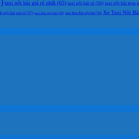
)
taxi nội bài giá rẻ nhất
(65)
taxi nội bài rẻ
(50)
taxi nội bài trọn 
Xe Taxi Nội Bà
đi nội bài giá rẻ
(37)
taxi đưa đón nội bài
(34)
taxi đón nội bài
(30)