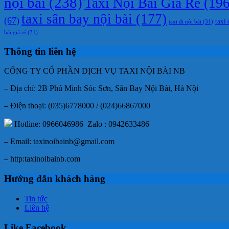
nội bài
(238)
Taxi Nội Bài Giá Rẻ
(196
taxi sân bay nội bài
(177)
(67)
taxi 
taxi đi nội bài
(31)
bài giá rẻ
(31)
Thông tin liên hệ
CÔNG TY CỔ PHẦN DỊCH VỤ TAXI NỘI BÀI NB
– Địa chỉ: 2B Phú Minh Sóc Sơn, Sân Bay Nội Bài, Hà Nội
– Điện thoại: (035)6778000 / (024)66867000
Hotline: 0966046986 Zalo : 0942633486
– Email: taxinoibainb@gmail.com
– http:taxinoibainb.com
Hướng dẫn khách hàng
Tin tức
Liên hệ
Like Facebook