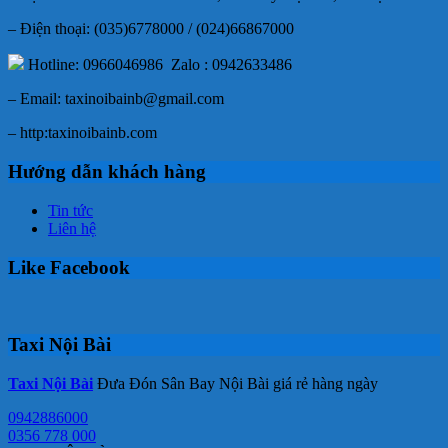
– Điện thoại: (035)6778000 / (024)66867000
Hotline: 0966046986 Zalo : 0942633486
– Email: taxinoibainb@gmail.com
– http:taxinoibainb.com
Hướng dẫn khách hàng
Tin tức
Liên hệ
Like Facebook
Taxi Nội Bài
Taxi Nội Bài
Đưa Đón Sân Bay Nội Bài giá rẻ hàng ngày
0942886000
0356 778 000