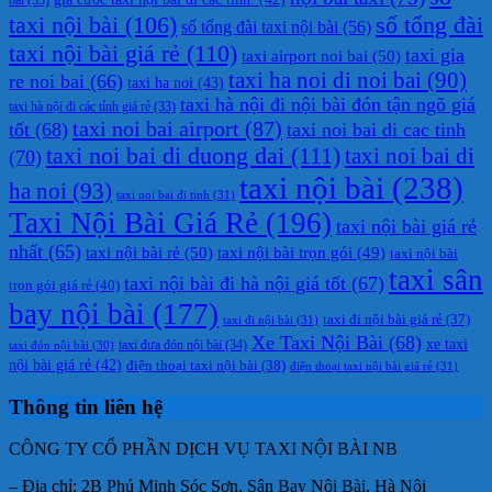
taxi nội bài
(106)
số tổng đài
số tổng đài taxi nội bài
(56)
taxi nội bài giá rẻ
(110)
taxi gia
taxi airport noi bai
(50)
taxi ha noi di noi bai
(90)
re noi bai
(66)
taxi ha noi
(43)
taxi hà nội đi nội bài đón tận ngõ giá
taxi hà nội đi các tỉnh giá rẻ
(33)
taxi noi bai airport
(87)
tốt
(68)
taxi noi bai di cac tinh
taxi noi bai di duong dai
(111)
taxi noi bai di
(70)
taxi nội bài
(238)
ha noi
(93)
taxi noi bai di tinh
(31)
Taxi Nội Bài Giá Rẻ
(196)
taxi nội bài giá rẻ
nhất
(65)
taxi nội bài rẻ
(50)
taxi nội bài trọn gói
(49)
taxi nội bài
taxi sân
taxi nội bài đi hà nội giá tốt
(67)
trọn gói giá rẻ
(40)
bay nội bài
(177)
taxi đi nội bài giá rẻ
(37)
taxi đi nội bài
(31)
Xe Taxi Nội Bài
(68)
xe taxi
taxi đưa đón nội bài
(34)
taxi đón nội bài
(30)
nội bài giá rẻ
(42)
điện thoại taxi nội bài
(38)
điện thoại taxi nội bài giá rẻ
(31)
Thông tin liên hệ
CÔNG TY CỔ PHẦN DỊCH VỤ TAXI NỘI BÀI NB
– Địa chỉ: 2B Phú Minh Sóc Sơn, Sân Bay Nội Bài, Hà Nội