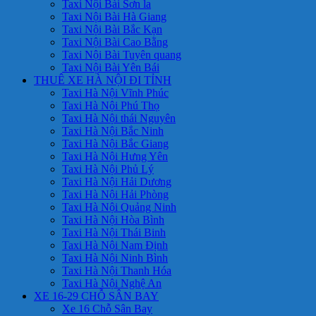
Taxi Nội Bài Sơn la
Taxi Nội Bài Hà Giang
Taxi Nội Bài Bắc Kạn
Taxi Nội Bài Cao Bằng
Taxi Nội Bài Tuyên quang
Taxi Nội Bài Yên Bái
THUÊ XE HÀ NỘI ĐI TỈNH
Taxi Hà Nội Vĩnh Phúc
Taxi Hà Nội Phú Thọ
Taxi Hà Nội thái Nguyên
Taxi Hà Nội Bắc Ninh
Taxi Hà Nội Bắc Giang
Taxi Hà Nội Hưng Yên
Taxi Hà Nội Phủ Lý
Taxi Hà Nội Hải Dương
Taxi Hà Nội Hải Phòng
Taxi Hà Nội Quảng Ninh
Taxi Hà Nội Hòa Bình
Taxi Hà Nội Thái Binh
Taxi Hà Nội Nam Định
Taxi Hà Nội Ninh Bình
Taxi Hà Nội Thanh Hóa
Taxi Hà Nội Nghệ An
XE 16-29 CHỖ SÂN BAY
Xe 16 Chỗ Sân Bay