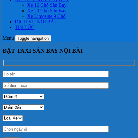
Xe 16 Chỗ Sân Bay
Xe 29 Chỗ Sân Bay
Xe Limosine 9 Chỗ
DỊCH VỤ NỘI BÀI
TIN TỨC
Menu
Toggle navigation
ĐẶT TAXI SÂN BAY NỘI BÀI