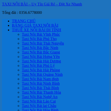
TAXI NỘI BÀI – Uy Tín Giá Rẻ – Đặt Xe Nhanh
Tổng đài : 0356.6778000
TRANG CHỦ
BẢNG GIÁ TAXI NỘI BÀI
THUÊ XE NỘI BÀI ĐI TỈNH
Taxi Nội Bài Vĩnh Phúc
Taxi Nội Bài Phú Thọ
Taxi Nội Bài Thái Nguyên
Taxi Nội Bài Bắc Ninh
Taxi Nội Bài Bắc Giang
Taxi Nội Bài Hưng Yên
Taxi Nội Bài Hải Dương
Taxi Nội Bài Phủ Lý
Taxi Nội Bài Hải Phòng
Taxi Nội Bài Quảng Ninh
Taxi Nội Bài Nam định
Taxi Nội Bài Ninh Bình
Taxi Nội Bài Thái Bình
Taxi Nội Bài Thanh Hóa
Taxi Nội Bài Nghệ An
Taxi Nội Bài Lào Cai
Taxi Nội Bài lai Châu
Taxi Nội Bài Hòa Bình