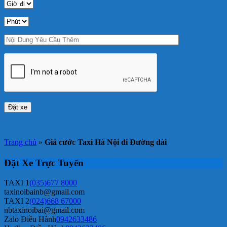
Trang chủ
»
Giá cước Taxi Hà Nội đi Đường dài
Đặt Xe Trực Tuyến
TAXI 1
(035)677 8000
taxinoibainb@gmail.com
TAXI 2
(024)668 67000
nbtaxinoibai@gmail.com
Zalo Điều Hành
0942633486