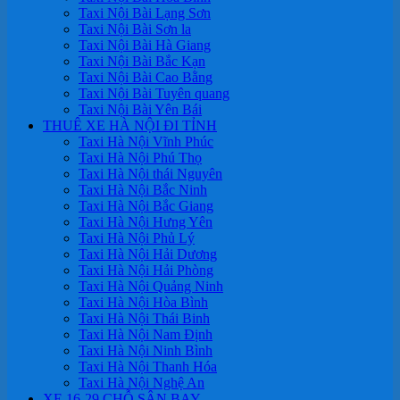
Taxi Nội Bài Lạng Sơn
Taxi Nội Bài Sơn la
Taxi Nội Bài Hà Giang
Taxi Nội Bài Bắc Kạn
Taxi Nội Bài Cao Bằng
Taxi Nội Bài Tuyên quang
Taxi Nội Bài Yên Bái
THUÊ XE HÀ NỘI ĐI TỈNH
Taxi Hà Nội Vĩnh Phúc
Taxi Hà Nội Phú Thọ
Taxi Hà Nội thái Nguyên
Taxi Hà Nội Bắc Ninh
Taxi Hà Nội Bắc Giang
Taxi Hà Nội Hưng Yên
Taxi Hà Nội Phủ Lý
Taxi Hà Nội Hải Dương
Taxi Hà Nội Hải Phòng
Taxi Hà Nội Quảng Ninh
Taxi Hà Nội Hòa Bình
Taxi Hà Nội Thái Binh
Taxi Hà Nội Nam Định
Taxi Hà Nội Ninh Bình
Taxi Hà Nội Thanh Hóa
Taxi Hà Nội Nghệ An
XE 16-29 CHỖ SÂN BAY