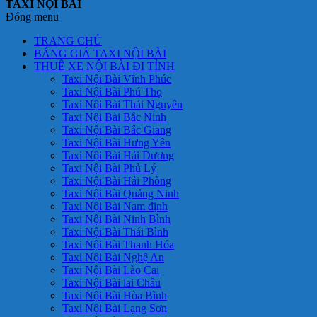
TAXI NỘI BÀI
Đóng menu
TRANG CHỦ
BẢNG GIÁ TAXI NỘI BÀI
THUÊ XE NỘI BÀI ĐI TỈNH
Taxi Nội Bài Vĩnh Phúc
Taxi Nội Bài Phú Thọ
Taxi Nội Bài Thái Nguyên
Taxi Nội Bài Bắc Ninh
Taxi Nội Bài Bắc Giang
Taxi Nội Bài Hưng Yên
Taxi Nội Bài Hải Dương
Taxi Nội Bài Phủ Lý
Taxi Nội Bài Hải Phòng
Taxi Nội Bài Quảng Ninh
Taxi Nội Bài Nam định
Taxi Nội Bài Ninh Bình
Taxi Nội Bài Thái Bình
Taxi Nội Bài Thanh Hóa
Taxi Nội Bài Nghệ An
Taxi Nội Bài Lào Cai
Taxi Nội Bài lai Châu
Taxi Nội Bài Hòa Bình
Taxi Nội Bài Lạng Sơn