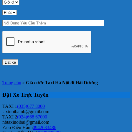
Trang chủ
»
Giá cước Taxi Hà Nội đi Hải Dương
Đặt Xe Trực Tuyến
TAXI 1
(035)677 8000
taxinoibainb@gmail.com
TAXI 2
(024)668 67000
nbtaxinoibai@gmail.com
Zalo Điều Hành
0942633486