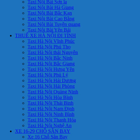
Taxi Nội Bài Sơn la
Taxi Nội Bài Hà Giang
Taxi Nội Bài Bắc Kạn
Taxi Nội Bài Cao Bằng
Taxi Nội Bài Tuyên quang
Taxi Nội Bài Yên Bái
THUÊ XE HÀ NỘI ĐI TỈNH
Taxi Hà Nội Vĩnh Phúc
Taxi Hà Nội Phú Thọ
Taxi Hà Nội thái Nguyên
Taxi Hà Nội Bắc Ninh
Taxi Hà Nội Bắc Giang
Taxi Hà Nội Hưng Yên
Taxi Hà Nội Phủ Lý
Taxi Hà Nội Hải Dương
Taxi Hà Nội Hải Phòng
Taxi Hà Nội Quảng Ninh
Taxi Hà Nội Hòa Bình
Taxi Hà Nội Thái Binh
Taxi Hà Nội Nam Định
Taxi Hà Nội Ninh Bình
Taxi Hà Nội Thanh Hóa
Taxi Hà Nội Nghệ An
XE 16-29 CHỖ SÂN BAY
Xe 16 Chỗ Sân Bay