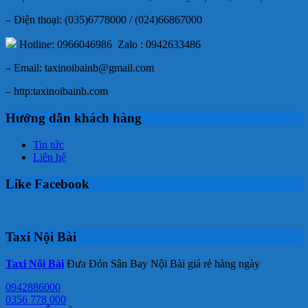
– Điện thoại: (035)6778000 / (024)66867000
Hotline: 0966046986 Zalo : 0942633486
– Email: taxinoibainb@gmail.com
– http:taxinoibainb.com
Hướng dẫn khách hàng
Tin tức
Liên hệ
Like Facebook
Taxi Nội Bài
Taxi Nội Bài
Đưa Đón Sân Bay Nội Bài giá rẻ hàng ngày
0942886000
0356 778 000