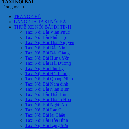
TAXI NỘI BÀI
Đóng menu
TRANG CHỦ
BẢNG GIÁ TAXI NỘI BÀI
THUÊ XE NỘI BÀI ĐI TỈNH
Taxi Nội Bài Vĩnh Phúc
Taxi Nội Bài Phú Thọ
Taxi Nội Bài Thái Nguyên
Taxi Nội Bài Bắc Ninh
Taxi Nội Bài Bắc Giang
Taxi Nội Bài Hưng Yên
Taxi Nội Bài Hải Dương
Taxi Nội Bài Phủ Lý
Taxi Nội Bài Hải Phòng
Taxi Nội Bài Quảng Ninh
Taxi Nội Bài Nam định
Taxi Nội Bài Ninh Bình
Taxi Nội Bài Thái Bình
Taxi Nội Bài Thanh Hóa
Taxi Nội Bài Nghệ An
Taxi Nội Bài Lào Cai
Taxi Nội Bài lai Châu
Taxi Nội Bài Hòa Bình
Taxi Nội Bài Lạng Sơn