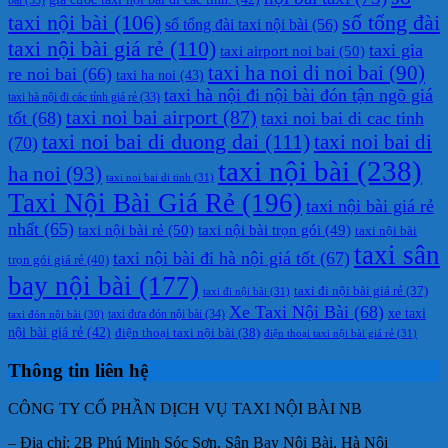
taxi nội bài
(106)
số tổng đài
số tổng đài taxi nội bài
(56)
taxi nội bài giá rẻ
(110)
taxi gia
taxi airport noi bai
(50)
taxi ha noi di noi bai
(90)
re noi bai
(66)
taxi ha noi
(43)
taxi hà nội đi nội bài đón tận ngõ giá
taxi hà nội đi các tỉnh giá rẻ
(33)
taxi noi bai airport
(87)
tốt
(68)
taxi noi bai di cac tinh
taxi noi bai di duong dai
(111)
taxi noi bai di
(70)
taxi nội bài
(238)
ha noi
(93)
taxi noi bai di tinh
(31)
Taxi Nội Bài Giá Rẻ
(196)
taxi nội bài giá rẻ
nhất
(65)
taxi nội bài rẻ
(50)
taxi nội bài trọn gói
(49)
taxi nội bài
taxi sân
taxi nội bài đi hà nội giá tốt
(67)
trọn gói giá rẻ
(40)
bay nội bài
(177)
taxi đi nội bài giá rẻ
(37)
taxi đi nội bài
(31)
Xe Taxi Nội Bài
(68)
xe taxi
taxi đưa đón nội bài
(34)
taxi đón nội bài
(30)
nội bài giá rẻ
(42)
điện thoại taxi nội bài
(38)
điện thoại taxi nội bài giá rẻ
(31)
Thông tin liên hệ
CÔNG TY CỔ PHẦN DỊCH VỤ TAXI NỘI BÀI NB
– Địa chỉ: 2B Phú Minh Sóc Sơn, Sân Bay Nội Bài, Hà Nội