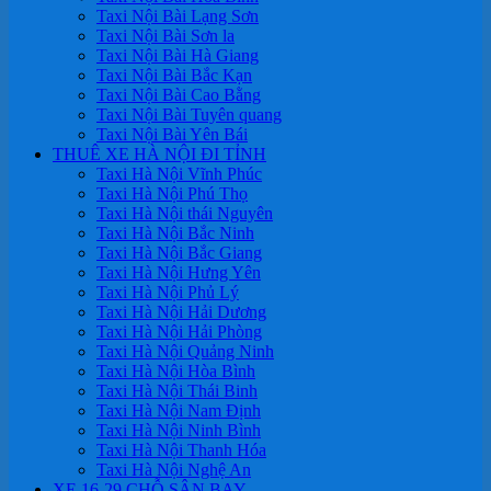
Taxi Nội Bài Lạng Sơn
Taxi Nội Bài Sơn la
Taxi Nội Bài Hà Giang
Taxi Nội Bài Bắc Kạn
Taxi Nội Bài Cao Bằng
Taxi Nội Bài Tuyên quang
Taxi Nội Bài Yên Bái
THUÊ XE HÀ NỘI ĐI TỈNH
Taxi Hà Nội Vĩnh Phúc
Taxi Hà Nội Phú Thọ
Taxi Hà Nội thái Nguyên
Taxi Hà Nội Bắc Ninh
Taxi Hà Nội Bắc Giang
Taxi Hà Nội Hưng Yên
Taxi Hà Nội Phủ Lý
Taxi Hà Nội Hải Dương
Taxi Hà Nội Hải Phòng
Taxi Hà Nội Quảng Ninh
Taxi Hà Nội Hòa Bình
Taxi Hà Nội Thái Binh
Taxi Hà Nội Nam Định
Taxi Hà Nội Ninh Bình
Taxi Hà Nội Thanh Hóa
Taxi Hà Nội Nghệ An
XE 16-29 CHỖ SÂN BAY