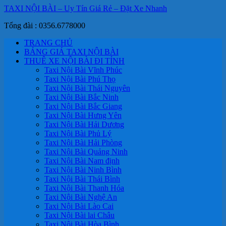
TAXI NỘI BÀI – Uy Tín Giá Rẻ – Đặt Xe Nhanh
Tổng đài : 0356.6778000
TRANG CHỦ
BẢNG GIÁ TAXI NỘI BÀI
THUÊ XE NỘI BÀI ĐI TỈNH
Taxi Nội Bài Vĩnh Phúc
Taxi Nội Bài Phú Thọ
Taxi Nội Bài Thái Nguyên
Taxi Nội Bài Bắc Ninh
Taxi Nội Bài Bắc Giang
Taxi Nội Bài Hưng Yên
Taxi Nội Bài Hải Dương
Taxi Nội Bài Phủ Lý
Taxi Nội Bài Hải Phòng
Taxi Nội Bài Quảng Ninh
Taxi Nội Bài Nam định
Taxi Nội Bài Ninh Bình
Taxi Nội Bài Thái Bình
Taxi Nội Bài Thanh Hóa
Taxi Nội Bài Nghệ An
Taxi Nội Bài Lào Cai
Taxi Nội Bài lai Châu
Taxi Nội Bài Hòa Bình