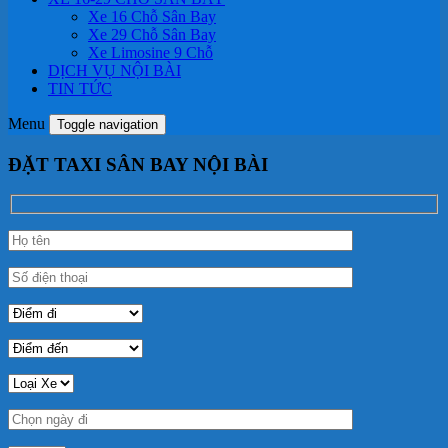
Xe 16 Chỗ Sân Bay
Xe 29 Chỗ Sân Bay
Xe Limosine 9 Chỗ
DỊCH VỤ NỘI BÀI
TIN TỨC
Menu
Toggle navigation
ĐẶT TAXI SÂN BAY NỘI BÀI