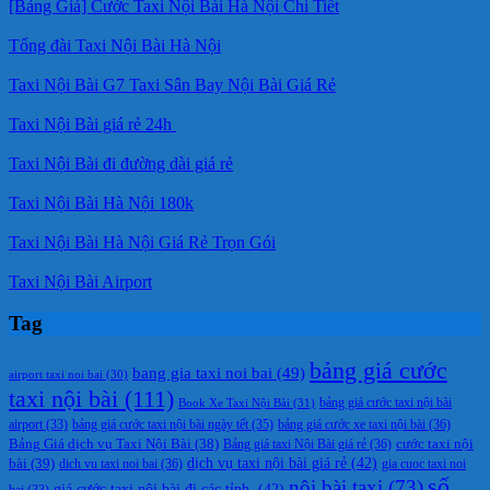
[Bảng Giá] Cước Taxi Nội Bài Hà Nội Chi Tiết
Tổng đài Taxi Nội Bài Hà Nội
Taxi Nội Bài G7 Taxi Sân Bay Nội Bài Giá Rẻ
Taxi Nội Bài giá rẻ 24h
Taxi Nội Bài đi đường dài giá rẻ
Taxi Nội Bài Hà Nội 180k
Taxi Nội Bài Hà Nội Giá Rẻ Trọn Gói
Taxi Nội Bài Airport
Tag
bảng giá cước
bang gia taxi noi bai
(49)
airport taxi noi bai
(30)
taxi nội bài
(111)
Book Xe Taxi Nội Bài
(31)
bảng giá cước taxi nội bài
bảng giá cước taxi nội bài ngày tết
(35)
bảng giá cước xe taxi nội bài
(36)
airport
(33)
cước taxi nội
Bảng Giá dịch vụ Taxi Nội Bài
(38)
Bảng giá taxi Nội Bài giá rẻ
(36)
bài
(39)
dịch vụ taxi nội bài giá rẻ
(42)
dich vu taxi noi bai
(36)
gia cuoc taxi noi
số
nội bài taxi
(73)
giá cước taxi nội bài đi các tỉnh.
(42)
bai
(33)