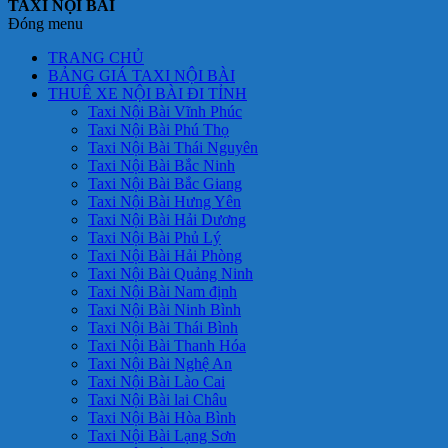
TAXI NỘI BÀI
Đóng menu
TRANG CHỦ
BẢNG GIÁ TAXI NỘI BÀI
THUÊ XE NỘI BÀI ĐI TỈNH
Taxi Nội Bài Vĩnh Phúc
Taxi Nội Bài Phú Thọ
Taxi Nội Bài Thái Nguyên
Taxi Nội Bài Bắc Ninh
Taxi Nội Bài Bắc Giang
Taxi Nội Bài Hưng Yên
Taxi Nội Bài Hải Dương
Taxi Nội Bài Phủ Lý
Taxi Nội Bài Hải Phòng
Taxi Nội Bài Quảng Ninh
Taxi Nội Bài Nam định
Taxi Nội Bài Ninh Bình
Taxi Nội Bài Thái Bình
Taxi Nội Bài Thanh Hóa
Taxi Nội Bài Nghệ An
Taxi Nội Bài Lào Cai
Taxi Nội Bài lai Châu
Taxi Nội Bài Hòa Bình
Taxi Nội Bài Lạng Sơn