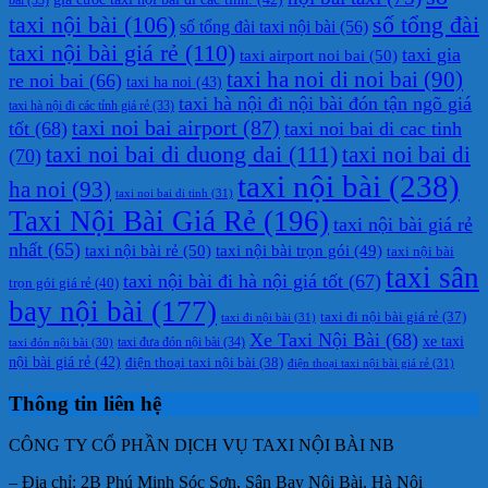
taxi nội bài
(106)
số tổng đài
số tổng đài taxi nội bài
(56)
taxi nội bài giá rẻ
(110)
taxi gia
taxi airport noi bai
(50)
taxi ha noi di noi bai
(90)
re noi bai
(66)
taxi ha noi
(43)
taxi hà nội đi nội bài đón tận ngõ giá
taxi hà nội đi các tỉnh giá rẻ
(33)
taxi noi bai airport
(87)
tốt
(68)
taxi noi bai di cac tinh
taxi noi bai di duong dai
(111)
taxi noi bai di
(70)
taxi nội bài
(238)
ha noi
(93)
taxi noi bai di tinh
(31)
Taxi Nội Bài Giá Rẻ
(196)
taxi nội bài giá rẻ
nhất
(65)
taxi nội bài rẻ
(50)
taxi nội bài trọn gói
(49)
taxi nội bài
taxi sân
taxi nội bài đi hà nội giá tốt
(67)
trọn gói giá rẻ
(40)
bay nội bài
(177)
taxi đi nội bài giá rẻ
(37)
taxi đi nội bài
(31)
Xe Taxi Nội Bài
(68)
xe taxi
taxi đưa đón nội bài
(34)
taxi đón nội bài
(30)
nội bài giá rẻ
(42)
điện thoại taxi nội bài
(38)
điện thoại taxi nội bài giá rẻ
(31)
Thông tin liên hệ
CÔNG TY CỔ PHẦN DỊCH VỤ TAXI NỘI BÀI NB
– Địa chỉ: 2B Phú Minh Sóc Sơn, Sân Bay Nội Bài, Hà Nội