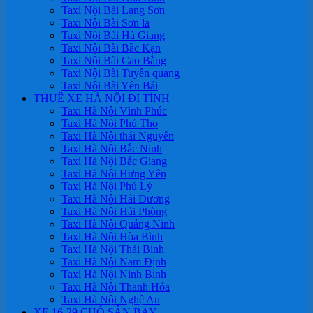
Taxi Nội Bài Lạng Sơn
Taxi Nội Bài Sơn la
Taxi Nội Bài Hà Giang
Taxi Nội Bài Bắc Kạn
Taxi Nội Bài Cao Bằng
Taxi Nội Bài Tuyên quang
Taxi Nội Bài Yên Bái
THUÊ XE HÀ NỘI ĐI TỈNH
Taxi Hà Nội Vĩnh Phúc
Taxi Hà Nội Phú Thọ
Taxi Hà Nội thái Nguyên
Taxi Hà Nội Bắc Ninh
Taxi Hà Nội Bắc Giang
Taxi Hà Nội Hưng Yên
Taxi Hà Nội Phủ Lý
Taxi Hà Nội Hải Dương
Taxi Hà Nội Hải Phòng
Taxi Hà Nội Quảng Ninh
Taxi Hà Nội Hòa Bình
Taxi Hà Nội Thái Binh
Taxi Hà Nội Nam Định
Taxi Hà Nội Ninh Bình
Taxi Hà Nội Thanh Hóa
Taxi Hà Nội Nghệ An
XE 16-29 CHỖ SÂN BAY