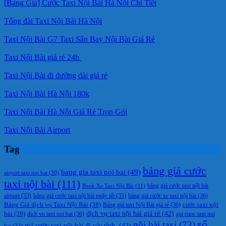
[Bảng Giá] Cước Taxi Nội Bài Hà Nội Chi Tiết
Tổng đài Taxi Nội Bài Hà Nội
Taxi Nội Bài G7 Taxi Sân Bay Nội Bài Giá Rẻ
Taxi Nội Bài giá rẻ 24h
Taxi Nội Bài đi đường dài giá rẻ
Taxi Nội Bài Hà Nội 180k
Taxi Nội Bài Hà Nội Giá Rẻ Trọn Gói
Taxi Nội Bài Airport
Tag
bảng giá cước
bang gia taxi noi bai
(49)
airport taxi noi bai
(30)
taxi nội bài
(111)
Book Xe Taxi Nội Bài
(31)
bảng giá cước taxi nội bài
bảng giá cước taxi nội bài ngày tết
(35)
bảng giá cước xe taxi nội bài
(36)
airport
(33)
cước taxi nội
Bảng Giá dịch vụ Taxi Nội Bài
(38)
Bảng giá taxi Nội Bài giá rẻ
(36)
bài
(39)
dịch vụ taxi nội bài giá rẻ
(42)
dich vu taxi noi bai
(36)
gia cuoc taxi noi
số
nội bài taxi
(73)
giá cước taxi nội bài đi các tỉnh.
(42)
bai
(33)