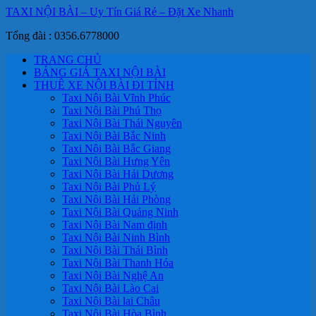
TAXI NỘI BÀI – Uy Tín Giá Rẻ – Đặt Xe Nhanh
Tổng đài : 0356.6778000
TRANG CHỦ
BẢNG GIÁ TAXI NỘI BÀI
THUÊ XE NỘI BÀI ĐI TỈNH
Taxi Nội Bài Vĩnh Phúc
Taxi Nội Bài Phú Thọ
Taxi Nội Bài Thái Nguyên
Taxi Nội Bài Bắc Ninh
Taxi Nội Bài Bắc Giang
Taxi Nội Bài Hưng Yên
Taxi Nội Bài Hải Dương
Taxi Nội Bài Phủ Lý
Taxi Nội Bài Hải Phòng
Taxi Nội Bài Quảng Ninh
Taxi Nội Bài Nam định
Taxi Nội Bài Ninh Bình
Taxi Nội Bài Thái Bình
Taxi Nội Bài Thanh Hóa
Taxi Nội Bài Nghệ An
Taxi Nội Bài Lào Cai
Taxi Nội Bài lai Châu
Taxi Nội Bài Hòa Bình