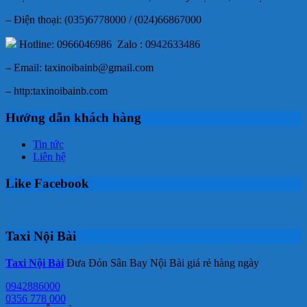
– Điện thoại: (035)6778000 / (024)66867000
Hotline: 0966046986 Zalo : 0942633486
– Email: taxinoibainb@gmail.com
– http:taxinoibainb.com
Hướng dẫn khách hàng
Tin tức
Liên hệ
Like Facebook
Taxi Nội Bài
Taxi Nội Bài
Đưa Đón Sân Bay Nội Bài giá rẻ hàng ngày
0942886000
0356 778 000