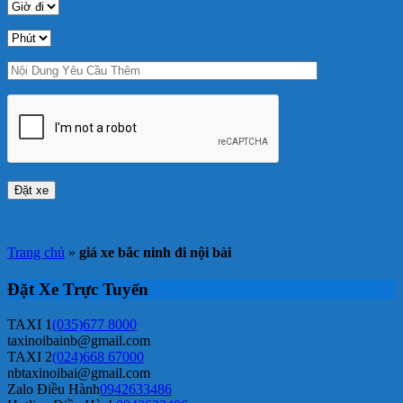
Trang chủ
»
giá xe bắc ninh đi nội bài
Đặt Xe Trực Tuyến
TAXI 1
(035)677 8000
taxinoibainb@gmail.com
TAXI 2
(024)668 67000
nbtaxinoibai@gmail.com
Zalo Điều Hành
0942633486