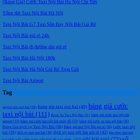
[Bảng Giá] Cước Taxi Nội Bài Hà Nội Chi Tiết
Tổng đài Taxi Nội Bài Hà Nội
Taxi Nội Bài G7 Taxi Sân Bay Nội Bài Giá Rẻ
Taxi Nội Bài giá rẻ 24h
Taxi Nội Bài đi đường dài giá rẻ
Taxi Nội Bài Hà Nội 180k
Taxi Nội Bài Hà Nội Giá Rẻ Trọn Gói
Taxi Nội Bài Airport
Tag
bảng giá cước
bang gia taxi noi bai
(49)
airport taxi noi bai
(30)
taxi nội bài
(111)
Book Xe Taxi Nội Bài
(31)
bảng giá cước taxi nội bài
bảng giá cước taxi nội bài ngày tết
(35)
bảng giá cước xe taxi nội bài
(36)
airport
(33)
cước taxi nội
Bảng Giá dịch vụ Taxi Nội Bài
(38)
Bảng giá taxi Nội Bài giá rẻ
(36)
bài
(39)
dịch vụ taxi nội bài giá rẻ
(42)
dich vu taxi noi bai
(36)
gia cuoc taxi noi
số
nội bài taxi
(73)
giá cước taxi nội bài đi các tỉnh.
(42)
bai
(33)