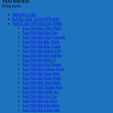
TAXI NỘI BÀI
Đóng menu
TRANG CHỦ
BẢNG GIÁ TAXI NỘI BÀI
THUÊ XE NỘI BÀI ĐI TỈNH
Taxi Nội Bài Vĩnh Phúc
Taxi Nội Bài Phú Thọ
Taxi Nội Bài Thái Nguyên
Taxi Nội Bài Bắc Ninh
Taxi Nội Bài Bắc Giang
Taxi Nội Bài Hưng Yên
Taxi Nội Bài Hải Dương
Taxi Nội Bài Phủ Lý
Taxi Nội Bài Hải Phòng
Taxi Nội Bài Quảng Ninh
Taxi Nội Bài Nam định
Taxi Nội Bài Ninh Bình
Taxi Nội Bài Thái Bình
Taxi Nội Bài Thanh Hóa
Taxi Nội Bài Nghệ An
Taxi Nội Bài Lào Cai
Taxi Nội Bài lai Châu
Taxi Nội Bài Hòa Bình
Taxi Nội Bài Lạng Sơn