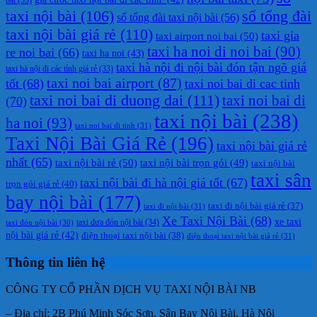
taxi nội bài
(106)
số tổng đài
số tổng đài taxi nội bài
(56)
taxi nội bài giá rẻ
(110)
taxi gia
taxi airport noi bai
(50)
taxi ha noi di noi bai
(90)
re noi bai
(66)
taxi ha noi
(43)
taxi hà nội đi nội bài đón tận ngõ giá
taxi hà nội đi các tỉnh giá rẻ
(33)
taxi noi bai airport
(87)
tốt
(68)
taxi noi bai di cac tinh
taxi noi bai di duong dai
(111)
taxi noi bai di
(70)
taxi nội bài
(238)
ha noi
(93)
taxi noi bai di tinh
(31)
Taxi Nội Bài Giá Rẻ
(196)
taxi nội bài giá rẻ
nhất
(65)
taxi nội bài rẻ
(50)
taxi nội bài trọn gói
(49)
taxi nội bài
taxi sân
taxi nội bài đi hà nội giá tốt
(67)
trọn gói giá rẻ
(40)
bay nội bài
(177)
taxi đi nội bài giá rẻ
(37)
taxi đi nội bài
(31)
Xe Taxi Nội Bài
(68)
xe taxi
taxi đưa đón nội bài
(34)
taxi đón nội bài
(30)
nội bài giá rẻ
(42)
điện thoại taxi nội bài
(38)
điện thoại taxi nội bài giá rẻ
(31)
Thông tin liên hệ
CÔNG TY CỔ PHẦN DỊCH VỤ TAXI NỘI BÀI NB
– Địa chỉ: 2B Phú Minh Sóc Sơn, Sân Bay Nội Bài, Hà Nội