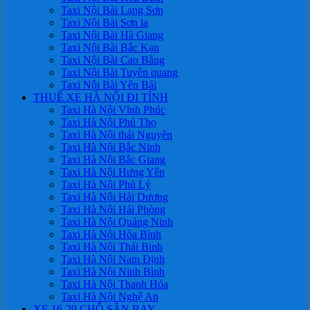
Taxi Nội Bài Lạng Sơn
Taxi Nội Bài Sơn la
Taxi Nội Bài Hà Giang
Taxi Nội Bài Bắc Kạn
Taxi Nội Bài Cao Bằng
Taxi Nội Bài Tuyên quang
Taxi Nội Bài Yên Bái
THUÊ XE HÀ NỘI ĐI TỈNH
Taxi Hà Nội Vĩnh Phúc
Taxi Hà Nội Phú Thọ
Taxi Hà Nội thái Nguyên
Taxi Hà Nội Bắc Ninh
Taxi Hà Nội Bắc Giang
Taxi Hà Nội Hưng Yên
Taxi Hà Nội Phủ Lý
Taxi Hà Nội Hải Dương
Taxi Hà Nội Hải Phòng
Taxi Hà Nội Quảng Ninh
Taxi Hà Nội Hòa Bình
Taxi Hà Nội Thái Binh
Taxi Hà Nội Nam Định
Taxi Hà Nội Ninh Bình
Taxi Hà Nội Thanh Hóa
Taxi Hà Nội Nghệ An
XE 16-29 CHỖ SÂN BAY