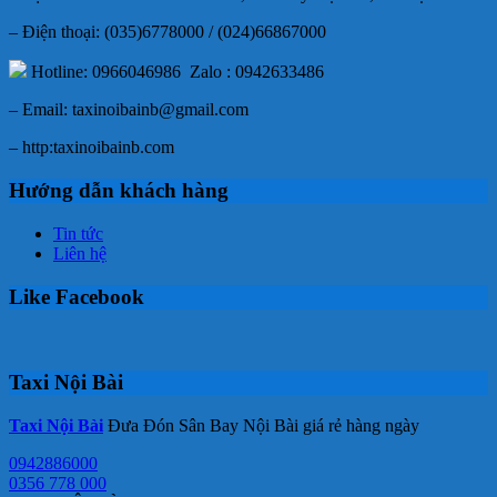
– Điện thoại: (035)6778000 / (024)66867000
Hotline: 0966046986 Zalo : 0942633486
– Email: taxinoibainb@gmail.com
– http:taxinoibainb.com
Hướng dẫn khách hàng
Tin tức
Liên hệ
Like Facebook
Taxi Nội Bài
Taxi Nội Bài
Đưa Đón Sân Bay Nội Bài giá rẻ hàng ngày
0942886000
0356 778 000