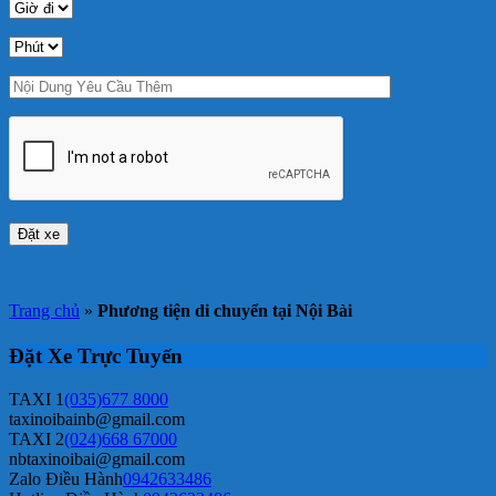
Trang chủ
»
Phương tiện di chuyển tại Nội Bài
Đặt Xe Trực Tuyến
TAXI 1
(035)677 8000
taxinoibainb@gmail.com
TAXI 2
(024)668 67000
nbtaxinoibai@gmail.com
Zalo Điều Hành
0942633486