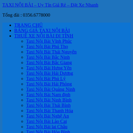
TAXI NỘI BÀI – Uy Tín Giá Rẻ – Đặt Xe Nhanh
Tổng đài : 0356.6778000
TRANG CHỦ
BẢNG GIÁ TAXI NỘI BÀI
THUÊ XE NỘI BÀI ĐI TỈNH
Taxi Nội Bài Vĩnh Phúc
Taxi Nội Bài Phú Thọ
Taxi Nội Bài Thái Nguyên
Taxi Nội Bài Bắc Ninh
Taxi Nội Bài Bắc Giang
Taxi Nội Bài Hưng Yên
Taxi Nội Bài Hải Dương
Taxi Nội Bài Phủ Lý
Taxi Nội Bài Hải Phòng
Taxi Nội Bài Quảng Ninh
Taxi Nội Bài Nam định
Taxi Nội Bài Ninh Bình
Taxi Nội Bài Thái Bình
Taxi Nội Bài Thanh Hóa
Taxi Nội Bài Nghệ An
Taxi Nội Bài Lào Cai
Taxi Nội Bài lai Châu
Taxi Nội Bài Hòa Bình