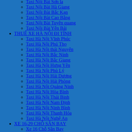
Taxi Nội Bài Sơn la
Taxi Nội Bài Hà Giang
Taxi Nội Bài Bắc Kạn
Taxi Nội Bài Cao Bằng
Taxi Nội Bài Tuyên quang
Taxi Nội Bài Yên Bái
THUÊ XE HÀ NỘI ĐI TỈNH
Taxi Hà Nội Vĩnh Phúc
Taxi Hà Nội Phú Thọ
Taxi Hà Nội thái Nguyên
Taxi Hà Nội Bắc Ninh
Taxi Hà Nội Bắc Giang
Taxi Hà Nội Hưng Yên
Taxi Hà Nội Phủ Lý
Taxi Hà Nội Hải Dương
Taxi Hà Nội Hải Phòng
Taxi Hà Nội Quảng Ninh
Taxi Hà Nội Hòa Bình
Taxi Hà Nội Thái Binh
Taxi Hà Nội Nam Định
Taxi Hà Nội Ninh Bình
Taxi Hà Nội Thanh Hóa
Taxi Hà Nội Nghệ An
XE 16-29 CHỖ SÂN BAY
Xe 16 Chỗ Sân Bay