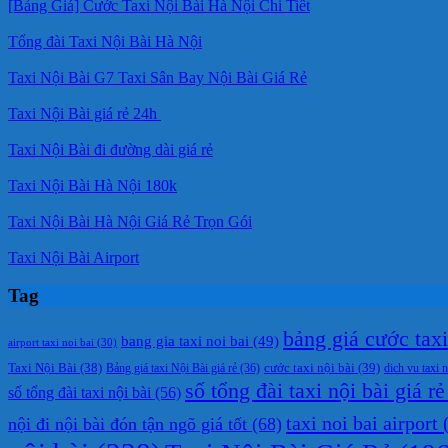
[Bảng Giá] Cước Taxi Nội Bài Hà Nội Chi Tiết
Tổng đài Taxi Nội Bài Hà Nội
Taxi Nội Bài G7 Taxi Sân Bay Nội Bài Giá Rẻ
Taxi Nội Bài giá rẻ 24h
Taxi Nội Bài đi đường dài giá rẻ
Taxi Nội Bài Hà Nội 180k
Taxi Nội Bài Hà Nội Giá Rẻ Trọn Gói
Taxi Nội Bài Airport
Tag
bảng giá cước taxi 
bang gia taxi noi bai
(49)
airport taxi noi bai
(30)
cước taxi nội bài
(39)
Taxi Nội Bài
(38)
Bảng giá taxi Nội Bài giá rẻ
(36)
dich vu taxi n
số tổng đài taxi nội bài giá rẻ
số tổng đài taxi nội bài
(56)
taxi noi bai airport
(
nội đi nội bài đón tận ngõ giá tốt
(68)