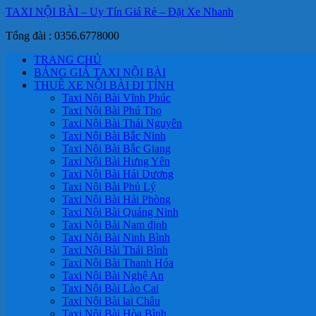
TAXI NỘI BÀI – Uy Tín Giá Rẻ – Đặt Xe Nhanh
Tổng đài : 0356.6778000
TRANG CHỦ
BẢNG GIÁ TAXI NỘI BÀI
THUÊ XE NỘI BÀI ĐI TỈNH
Taxi Nội Bài Vĩnh Phúc
Taxi Nội Bài Phú Thọ
Taxi Nội Bài Thái Nguyên
Taxi Nội Bài Bắc Ninh
Taxi Nội Bài Bắc Giang
Taxi Nội Bài Hưng Yên
Taxi Nội Bài Hải Dương
Taxi Nội Bài Phủ Lý
Taxi Nội Bài Hải Phòng
Taxi Nội Bài Quảng Ninh
Taxi Nội Bài Nam định
Taxi Nội Bài Ninh Bình
Taxi Nội Bài Thái Bình
Taxi Nội Bài Thanh Hóa
Taxi Nội Bài Nghệ An
Taxi Nội Bài Lào Cai
Taxi Nội Bài lai Châu
Taxi Nội Bài Hòa Bình