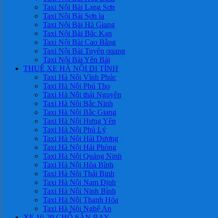
Taxi Nội Bài Lạng Sơn
Taxi Nội Bài Sơn la
Taxi Nội Bài Hà Giang
Taxi Nội Bài Bắc Kạn
Taxi Nội Bài Cao Bằng
Taxi Nội Bài Tuyên quang
Taxi Nội Bài Yên Bái
THUÊ XE HÀ NỘI ĐI TỈNH
Taxi Hà Nội Vĩnh Phúc
Taxi Hà Nội Phú Thọ
Taxi Hà Nội thái Nguyên
Taxi Hà Nội Bắc Ninh
Taxi Hà Nội Bắc Giang
Taxi Hà Nội Hưng Yên
Taxi Hà Nội Phủ Lý
Taxi Hà Nội Hải Dương
Taxi Hà Nội Hải Phòng
Taxi Hà Nội Quảng Ninh
Taxi Hà Nội Hòa Bình
Taxi Hà Nội Thái Binh
Taxi Hà Nội Nam Định
Taxi Hà Nội Ninh Bình
Taxi Hà Nội Thanh Hóa
Taxi Hà Nội Nghệ An
XE 16-29 CHỖ SÂN BAY