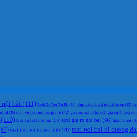
nội bài
(111)
bản
Book Xe Taxi Nội Bài
(31)
bảng giá cước taxi nội bài airport
(33)
dịch vụ taxi nội bài giá rẻ
(42)
giá cước taxi nội
oi bai
(36)
gia cuoc taxi noi bai
(33)
(110)
taxi gia re noi bai
(66)
taxi airport noi bai
(50)
taxi ha noi
(4
taxi noi bai di duong da
87)
taxi noi bai di cac tinh
(70)