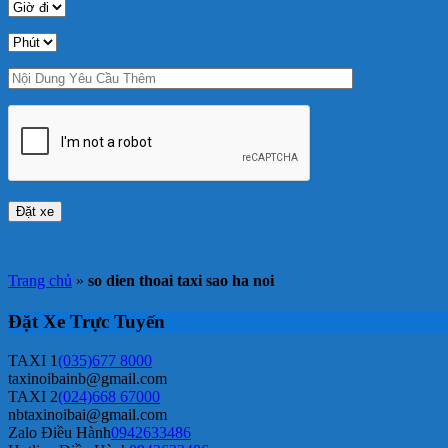
Trang chủ
»
so dien thoai taxi sao ha noi
Đặt Xe Trực Tuyến
TAXI 1
(035)677 8000
taxinoibainb@gmail.com
TAXI 2
(024)668 67000
nbtaxinoibai@gmail.com
Zalo Điều Hành
0942633486