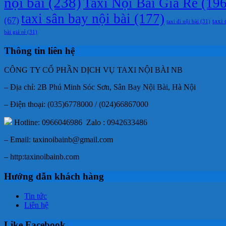
nội bài
(238)
Taxi Nội Bài Giá Rẻ
(196
taxi sân bay nội bài
(177)
(67)
taxi 
taxi đi nội bài
(31)
bài giá rẻ
(31)
Thông tin liên hệ
CÔNG TY CỔ PHẦN DỊCH VỤ TAXI NỘI BÀI NB
– Địa chỉ: 2B Phú Minh Sóc Sơn, Sân Bay Nội Bài, Hà Nội
– Điện thoại: (035)6778000 / (024)66867000
Hotline: 0966046986 Zalo : 0942633486
– Email: taxinoibainb@gmail.com
– http:taxinoibainb.com
Hướng dẫn khách hàng
Tin tức
Liên hệ
Like Facebook