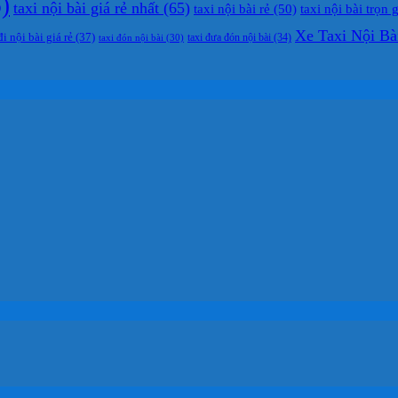
)
taxi nội bài giá rẻ nhất
(65)
taxi nội bài rẻ
(50)
taxi nội bài trọn 
Xe Taxi Nội Bà
đi nội bài giá rẻ
(37)
taxi đưa đón nội bài
(34)
taxi đón nội bài
(30)