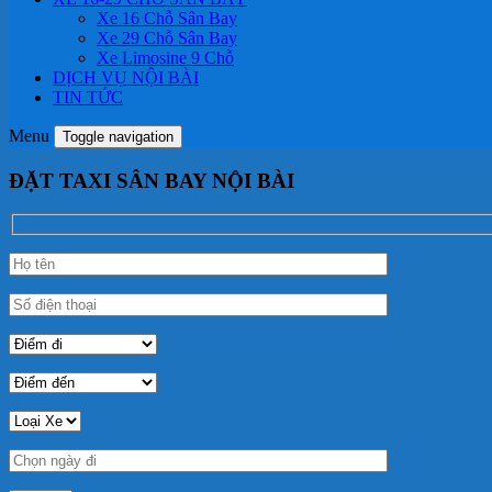
Xe 16 Chỗ Sân Bay
Xe 29 Chỗ Sân Bay
Xe Limosine 9 Chỗ
DỊCH VỤ NỘI BÀI
TIN TỨC
Menu
Toggle navigation
ĐẶT TAXI SÂN BAY NỘI BÀI