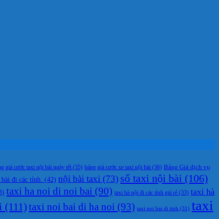
g giá cước taxi nội bài ngày tết
(35)
bảng giá cước xe taxi nội bài
(36)
Bảng Giá dịch vụ
số taxi nội bài
(106)
nội bài taxi
(73)
 bài đi các tỉnh.
(42)
taxi ha noi di noi bai
(90)
taxi hà
3)
taxi hà nội đi các tỉnh giá rẻ
(33)
taxi
i
(111)
taxi noi bai di ha noi
(93)
taxi noi bai di tinh
(31)