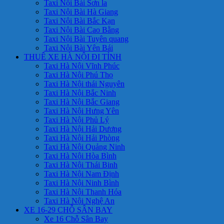
Taxi Nội Bài Sơn la
Taxi Nội Bài Hà Giang
Taxi Nội Bài Bắc Kạn
Taxi Nội Bài Cao Bằng
Taxi Nội Bài Tuyên quang
Taxi Nội Bài Yên Bái
THUÊ XE HÀ NỘI ĐI TỈNH
Taxi Hà Nội Vĩnh Phúc
Taxi Hà Nội Phú Thọ
Taxi Hà Nội thái Nguyên
Taxi Hà Nội Bắc Ninh
Taxi Hà Nội Bắc Giang
Taxi Hà Nội Hưng Yên
Taxi Hà Nội Phủ Lý
Taxi Hà Nội Hải Dương
Taxi Hà Nội Hải Phòng
Taxi Hà Nội Quảng Ninh
Taxi Hà Nội Hòa Bình
Taxi Hà Nội Thái Binh
Taxi Hà Nội Nam Định
Taxi Hà Nội Ninh Bình
Taxi Hà Nội Thanh Hóa
Taxi Hà Nội Nghệ An
XE 16-29 CHỖ SÂN BAY
Xe 16 Chỗ Sân Bay