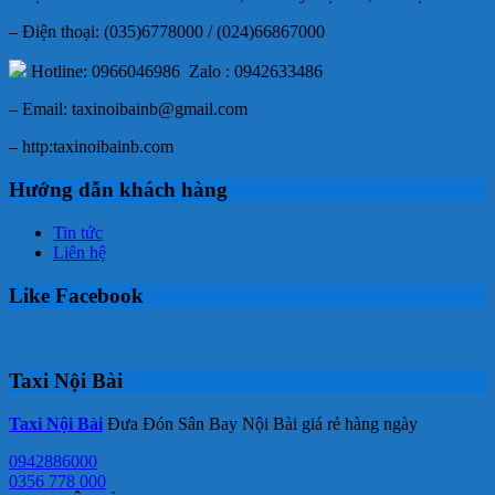
– Điện thoại: (035)6778000 / (024)66867000
Hotline: 0966046986 Zalo : 0942633486
– Email: taxinoibainb@gmail.com
– http:taxinoibainb.com
Hướng dẫn khách hàng
Tin tức
Liên hệ
Like Facebook
Taxi Nội Bài
Taxi Nội Bài
Đưa Đón Sân Bay Nội Bài giá rẻ hàng ngày
0942886000
0356 778 000