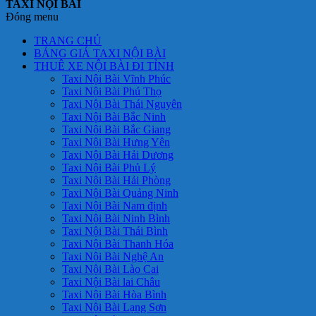
TAXI NỘI BÀI
Đóng menu
TRANG CHỦ
BẢNG GIÁ TAXI NỘI BÀI
THUÊ XE NỘI BÀI ĐI TỈNH
Taxi Nội Bài Vĩnh Phúc
Taxi Nội Bài Phú Thọ
Taxi Nội Bài Thái Nguyên
Taxi Nội Bài Bắc Ninh
Taxi Nội Bài Bắc Giang
Taxi Nội Bài Hưng Yên
Taxi Nội Bài Hải Dương
Taxi Nội Bài Phủ Lý
Taxi Nội Bài Hải Phòng
Taxi Nội Bài Quảng Ninh
Taxi Nội Bài Nam định
Taxi Nội Bài Ninh Bình
Taxi Nội Bài Thái Bình
Taxi Nội Bài Thanh Hóa
Taxi Nội Bài Nghệ An
Taxi Nội Bài Lào Cai
Taxi Nội Bài lai Châu
Taxi Nội Bài Hòa Bình
Taxi Nội Bài Lạng Sơn