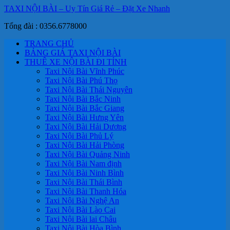
TAXI NỘI BÀI – Uy Tín Giá Rẻ – Đặt Xe Nhanh
Tổng đài : 0356.6778000
TRANG CHỦ
BẢNG GIÁ TAXI NỘI BÀI
THUÊ XE NỘI BÀI ĐI TỈNH
Taxi Nội Bài Vĩnh Phúc
Taxi Nội Bài Phú Thọ
Taxi Nội Bài Thái Nguyên
Taxi Nội Bài Bắc Ninh
Taxi Nội Bài Bắc Giang
Taxi Nội Bài Hưng Yên
Taxi Nội Bài Hải Dương
Taxi Nội Bài Phủ Lý
Taxi Nội Bài Hải Phòng
Taxi Nội Bài Quảng Ninh
Taxi Nội Bài Nam định
Taxi Nội Bài Ninh Bình
Taxi Nội Bài Thái Bình
Taxi Nội Bài Thanh Hóa
Taxi Nội Bài Nghệ An
Taxi Nội Bài Lào Cai
Taxi Nội Bài lai Châu
Taxi Nội Bài Hòa Bình