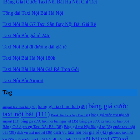
[Bảng Giá] Cước Taxi Nội Bài Hà Nội Chi Tiết
Tổng đài Taxi Nội Bài Hà Nội
Taxi Nội Bài G7 Taxi Sân Bay Nội Bài Giá Rẻ
Taxi Nội Bài giá rẻ 24h
Taxi Nội Bài đi đường dài giá rẻ
Taxi Nội Bài Hà Nội 180k
Taxi Nội Bài Hà Nội Giá Rẻ Trọn Gói
Taxi Nội Bài Airport
Tag
bảng giá cước
bang gia taxi noi bai
(49)
airport taxi noi bai
(30)
taxi nội bài
(111)
Book Xe Taxi Nội Bài
(31)
bảng giá cước taxi nội bài
bảng giá cước taxi nội bài ngày tết
(35)
bảng giá cước xe taxi nội bài
(36)
airport
(33)
cước taxi nội
Bảng Giá dịch vụ Taxi Nội Bài
(38)
Bảng giá taxi Nội Bài giá rẻ
(36)
bài
(39)
dịch vụ taxi nội bài giá rẻ
(42)
dich vu taxi noi bai
(36)
gia cuoc taxi noi
số
nội bài taxi
(73)
giá cước taxi nội bài đi các tỉnh.
(42)
bai
(33)