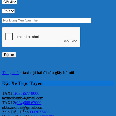
Trang chủ
»
taxi nội bài đi cầu giấy hà nội
Đặt Xe Trực Tuyến
TAXI 1
(035)677 8000
taxinoibainb@gmail.com
TAXI 2
(024)668 67000
nbtaxinoibai@gmail.com
Zalo Điều Hành
0942633486