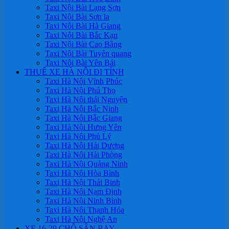
Taxi Nội Bài Lạng Sơn
Taxi Nội Bài Sơn la
Taxi Nội Bài Hà Giang
Taxi Nội Bài Bắc Kạn
Taxi Nội Bài Cao Bằng
Taxi Nội Bài Tuyên quang
Taxi Nội Bài Yên Bái
THUÊ XE HÀ NỘI ĐI TỈNH
Taxi Hà Nội Vĩnh Phúc
Taxi Hà Nội Phú Thọ
Taxi Hà Nội thái Nguyên
Taxi Hà Nội Bắc Ninh
Taxi Hà Nội Bắc Giang
Taxi Hà Nội Hưng Yên
Taxi Hà Nội Phủ Lý
Taxi Hà Nội Hải Dương
Taxi Hà Nội Hải Phòng
Taxi Hà Nội Quảng Ninh
Taxi Hà Nội Hòa Bình
Taxi Hà Nội Thái Binh
Taxi Hà Nội Nam Định
Taxi Hà Nội Ninh Bình
Taxi Hà Nội Thanh Hóa
Taxi Hà Nội Nghệ An
XE 16-29 CHỖ SÂN BAY