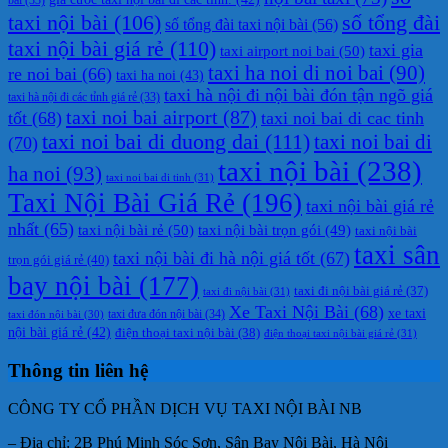
taxi nội bài
(106)
số tổng đài
số tổng đài taxi nội bài
(56)
taxi nội bài giá rẻ
(110)
taxi gia
taxi airport noi bai
(50)
taxi ha noi di noi bai
(90)
re noi bai
(66)
taxi ha noi
(43)
taxi hà nội đi nội bài đón tận ngõ giá
taxi hà nội đi các tỉnh giá rẻ
(33)
taxi noi bai airport
(87)
tốt
(68)
taxi noi bai di cac tinh
taxi noi bai di duong dai
(111)
taxi noi bai di
(70)
taxi nội bài
(238)
ha noi
(93)
taxi noi bai di tinh
(31)
Taxi Nội Bài Giá Rẻ
(196)
taxi nội bài giá rẻ
nhất
(65)
taxi nội bài rẻ
(50)
taxi nội bài trọn gói
(49)
taxi nội bài
taxi sân
taxi nội bài đi hà nội giá tốt
(67)
trọn gói giá rẻ
(40)
bay nội bài
(177)
taxi đi nội bài giá rẻ
(37)
taxi đi nội bài
(31)
Xe Taxi Nội Bài
(68)
xe taxi
taxi đưa đón nội bài
(34)
taxi đón nội bài
(30)
nội bài giá rẻ
(42)
điện thoại taxi nội bài
(38)
điện thoại taxi nội bài giá rẻ
(31)
Thông tin liên hệ
CÔNG TY CỔ PHẦN DỊCH VỤ TAXI NỘI BÀI NB
– Địa chỉ: 2B Phú Minh Sóc Sơn, Sân Bay Nội Bài, Hà Nội