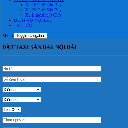
Xe 16 Chỗ Sân Bay
Xe 29 Chỗ Sân Bay
Xe Limosine 9 Chỗ
DỊCH VỤ NỘI BÀI
TIN TỨC
Menu
Toggle navigation
ĐẶT TAXI SÂN BAY NỘI BÀI