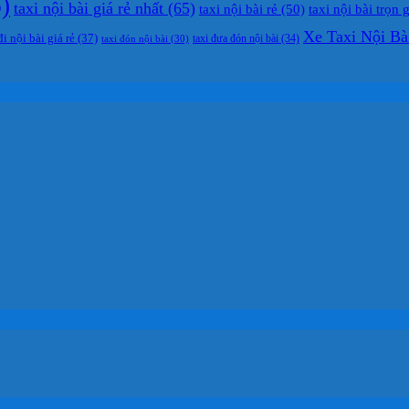
)
taxi nội bài giá rẻ nhất
(65)
taxi nội bài rẻ
(50)
taxi nội bài trọn 
Xe Taxi Nội Bà
đi nội bài giá rẻ
(37)
taxi đưa đón nội bài
(34)
taxi đón nội bài
(30)