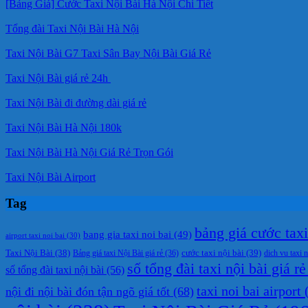
[Bảng Giá] Cước Taxi Nội Bài Hà Nội Chi Tiết
Tổng đài Taxi Nội Bài Hà Nội
Taxi Nội Bài G7 Taxi Sân Bay Nội Bài Giá Rẻ
Taxi Nội Bài giá rẻ 24h
Taxi Nội Bài đi đường dài giá rẻ
Taxi Nội Bài Hà Nội 180k
Taxi Nội Bài Hà Nội Giá Rẻ Trọn Gói
Taxi Nội Bài Airport
Tag
bảng giá cước taxi 
bang gia taxi noi bai
(49)
airport taxi noi bai
(30)
cước taxi nội bài
(39)
Taxi Nội Bài
(38)
Bảng giá taxi Nội Bài giá rẻ
(36)
dich vu taxi n
số tổng đài taxi nội bài giá rẻ
số tổng đài taxi nội bài
(56)
taxi noi bai airport
(
nội đi nội bài đón tận ngõ giá tốt
(68)