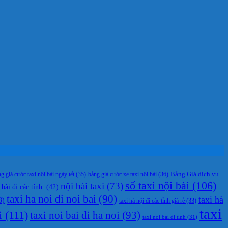
g giá cước taxi nội bài ngày tết
(35)
bảng giá cước xe taxi nội bài
(36)
Bảng Giá dịch vụ
số taxi nội bài
(106)
nội bài taxi
(73)
 bài đi các tỉnh.
(42)
taxi ha noi di noi bai
(90)
taxi hà
3)
taxi hà nội đi các tỉnh giá rẻ
(33)
taxi
i
(111)
taxi noi bai di ha noi
(93)
taxi noi bai di tinh
(31)