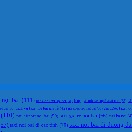
nội bài
(111)
bản
Book Xe Taxi Nội Bài
(31)
bảng giá cước taxi nội bài airport
(33)
dịch vụ taxi nội bài giá rẻ
(42)
giá cước taxi nội
oi bai
(36)
gia cuoc taxi noi bai
(33)
(110)
taxi gia re noi bai
(66)
taxi airport noi bai
(50)
taxi ha noi
(4
taxi noi bai di duong da
87)
taxi noi bai di cac tinh
(70)