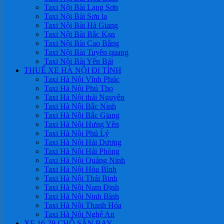
Taxi Nội Bài Lạng Sơn
Taxi Nội Bài Sơn la
Taxi Nội Bài Hà Giang
Taxi Nội Bài Bắc Kạn
Taxi Nội Bài Cao Bằng
Taxi Nội Bài Tuyên quang
Taxi Nội Bài Yên Bái
THUÊ XE HÀ NỘI ĐI TỈNH
Taxi Hà Nội Vĩnh Phúc
Taxi Hà Nội Phú Thọ
Taxi Hà Nội thái Nguyên
Taxi Hà Nội Bắc Ninh
Taxi Hà Nội Bắc Giang
Taxi Hà Nội Hưng Yên
Taxi Hà Nội Phủ Lý
Taxi Hà Nội Hải Dương
Taxi Hà Nội Hải Phòng
Taxi Hà Nội Quảng Ninh
Taxi Hà Nội Hòa Bình
Taxi Hà Nội Thái Binh
Taxi Hà Nội Nam Định
Taxi Hà Nội Ninh Bình
Taxi Hà Nội Thanh Hóa
Taxi Hà Nội Nghệ An
XE 16-29 CHỖ SÂN BAY