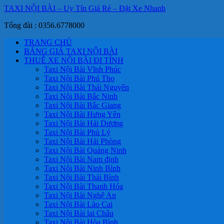
TAXI NỘI BÀI – Uy Tín Giá Rẻ – Đặt Xe Nhanh
Tổng đài : 0356.6778000
TRANG CHỦ
BẢNG GIÁ TAXI NỘI BÀI
THUÊ XE NỘI BÀI ĐI TỈNH
Taxi Nội Bài Vĩnh Phúc
Taxi Nội Bài Phú Thọ
Taxi Nội Bài Thái Nguyên
Taxi Nội Bài Bắc Ninh
Taxi Nội Bài Bắc Giang
Taxi Nội Bài Hưng Yên
Taxi Nội Bài Hải Dương
Taxi Nội Bài Phủ Lý
Taxi Nội Bài Hải Phòng
Taxi Nội Bài Quảng Ninh
Taxi Nội Bài Nam định
Taxi Nội Bài Ninh Bình
Taxi Nội Bài Thái Bình
Taxi Nội Bài Thanh Hóa
Taxi Nội Bài Nghệ An
Taxi Nội Bài Lào Cai
Taxi Nội Bài lai Châu
Taxi Nội Bài Hòa Bình