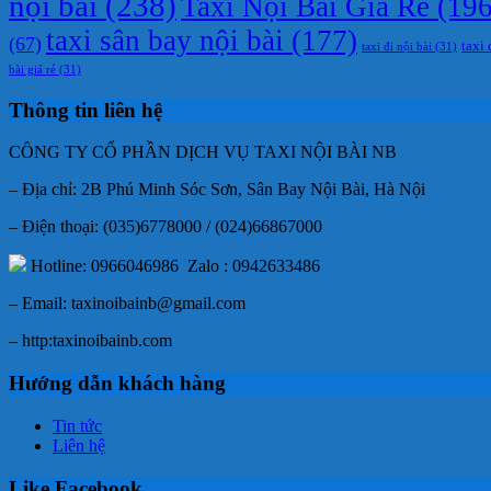
nội bài
(238)
Taxi Nội Bài Giá Rẻ
(196
taxi sân bay nội bài
(177)
(67)
taxi 
taxi đi nội bài
(31)
bài giá rẻ
(31)
Thông tin liên hệ
CÔNG TY CỔ PHẦN DỊCH VỤ TAXI NỘI BÀI NB
– Địa chỉ: 2B Phú Minh Sóc Sơn, Sân Bay Nội Bài, Hà Nội
– Điện thoại: (035)6778000 / (024)66867000
Hotline: 0966046986 Zalo : 0942633486
– Email: taxinoibainb@gmail.com
– http:taxinoibainb.com
Hướng dẫn khách hàng
Tin tức
Liên hệ
Like Facebook