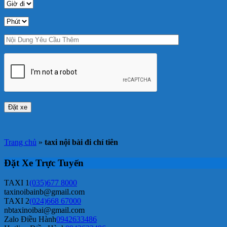
Trang chủ
»
taxi nội bài đi chí tiên
Đặt Xe Trực Tuyến
TAXI 1
(035)677 8000
taxinoibainb@gmail.com
TAXI 2
(024)668 67000
nbtaxinoibai@gmail.com
Zalo Điều Hành
0942633486