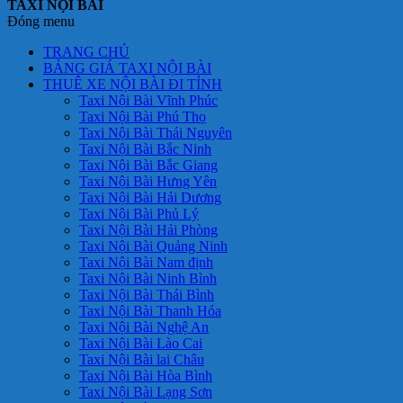
TAXI NỘI BÀI
Đóng menu
TRANG CHỦ
BẢNG GIÁ TAXI NỘI BÀI
THUÊ XE NỘI BÀI ĐI TỈNH
Taxi Nội Bài Vĩnh Phúc
Taxi Nội Bài Phú Thọ
Taxi Nội Bài Thái Nguyên
Taxi Nội Bài Bắc Ninh
Taxi Nội Bài Bắc Giang
Taxi Nội Bài Hưng Yên
Taxi Nội Bài Hải Dương
Taxi Nội Bài Phủ Lý
Taxi Nội Bài Hải Phòng
Taxi Nội Bài Quảng Ninh
Taxi Nội Bài Nam định
Taxi Nội Bài Ninh Bình
Taxi Nội Bài Thái Bình
Taxi Nội Bài Thanh Hóa
Taxi Nội Bài Nghệ An
Taxi Nội Bài Lào Cai
Taxi Nội Bài lai Châu
Taxi Nội Bài Hòa Bình
Taxi Nội Bài Lạng Sơn