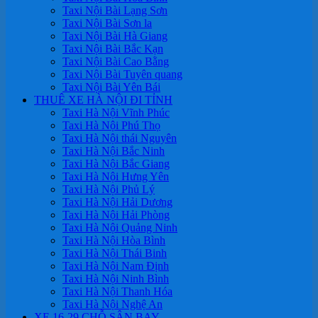
Taxi Nội Bài Lạng Sơn
Taxi Nội Bài Sơn la
Taxi Nội Bài Hà Giang
Taxi Nội Bài Bắc Kạn
Taxi Nội Bài Cao Bằng
Taxi Nội Bài Tuyên quang
Taxi Nội Bài Yên Bái
THUÊ XE HÀ NỘI ĐI TỈNH
Taxi Hà Nội Vĩnh Phúc
Taxi Hà Nội Phú Thọ
Taxi Hà Nội thái Nguyên
Taxi Hà Nội Bắc Ninh
Taxi Hà Nội Bắc Giang
Taxi Hà Nội Hưng Yên
Taxi Hà Nội Phủ Lý
Taxi Hà Nội Hải Dương
Taxi Hà Nội Hải Phòng
Taxi Hà Nội Quảng Ninh
Taxi Hà Nội Hòa Bình
Taxi Hà Nội Thái Binh
Taxi Hà Nội Nam Định
Taxi Hà Nội Ninh Bình
Taxi Hà Nội Thanh Hóa
Taxi Hà Nội Nghệ An
XE 16-29 CHỖ SÂN BAY