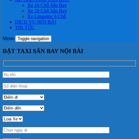
Xe 16 Chỗ Sân Bay
Xe 29 Chỗ Sân Bay
Xe Limosine 9 Chỗ
DỊCH VỤ NỘI BÀI
TIN TỨC
Menu
Toggle navigation
ĐẶT TAXI SÂN BAY NỘI BÀI