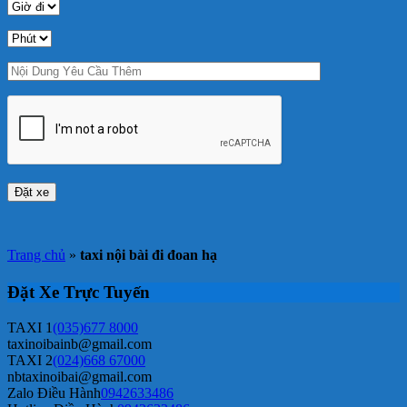
Trang chủ
»
taxi nội bài đi đoan hạ
Đặt Xe Trực Tuyến
TAXI 1
(035)677 8000
taxinoibainb@gmail.com
TAXI 2
(024)668 67000
nbtaxinoibai@gmail.com
Zalo Điều Hành
0942633486