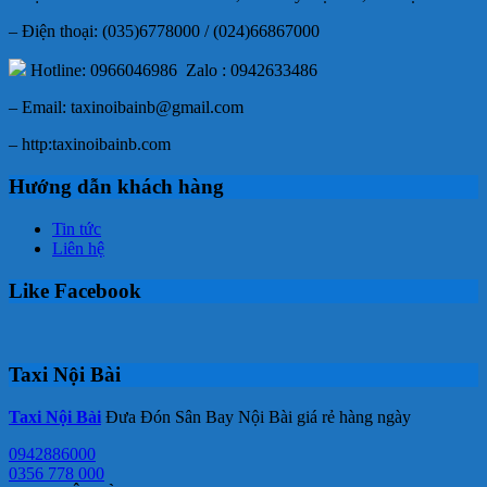
– Điện thoại: (035)6778000 / (024)66867000
Hotline: 0966046986 Zalo : 0942633486
– Email: taxinoibainb@gmail.com
– http:taxinoibainb.com
Hướng dẫn khách hàng
Tin tức
Liên hệ
Like Facebook
Taxi Nội Bài
Taxi Nội Bài
Đưa Đón Sân Bay Nội Bài giá rẻ hàng ngày
0942886000
0356 778 000