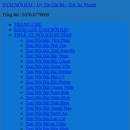
TAXI NỘI BÀI – Uy Tín Giá Rẻ – Đặt Xe Nhanh
Tổng đài : 0356.6778000
TRANG CHỦ
BẢNG GIÁ TAXI NỘI BÀI
THUÊ XE NỘI BÀI ĐI TỈNH
Taxi Nội Bài Vĩnh Phúc
Taxi Nội Bài Phú Thọ
Taxi Nội Bài Thái Nguyên
Taxi Nội Bài Bắc Ninh
Taxi Nội Bài Bắc Giang
Taxi Nội Bài Hưng Yên
Taxi Nội Bài Hải Dương
Taxi Nội Bài Phủ Lý
Taxi Nội Bài Hải Phòng
Taxi Nội Bài Quảng Ninh
Taxi Nội Bài Nam định
Taxi Nội Bài Ninh Bình
Taxi Nội Bài Thái Bình
Taxi Nội Bài Thanh Hóa
Taxi Nội Bài Nghệ An
Taxi Nội Bài Lào Cai
Taxi Nội Bài lai Châu
Taxi Nội Bài Hòa Bình