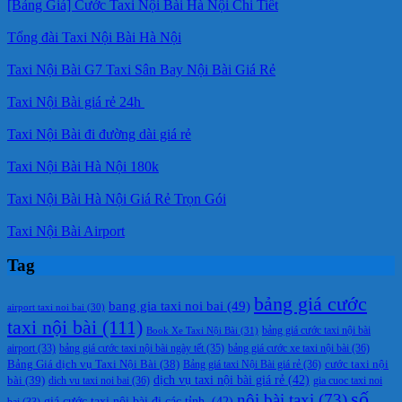
[Bảng Giá] Cước Taxi Nội Bài Hà Nội Chi Tiết
Tổng đài Taxi Nội Bài Hà Nội
Taxi Nội Bài G7 Taxi Sân Bay Nội Bài Giá Rẻ
Taxi Nội Bài giá rẻ 24h
Taxi Nội Bài đi đường dài giá rẻ
Taxi Nội Bài Hà Nội 180k
Taxi Nội Bài Hà Nội Giá Rẻ Trọn Gói
Taxi Nội Bài Airport
Tag
bảng giá cước
bang gia taxi noi bai
(49)
airport taxi noi bai
(30)
taxi nội bài
(111)
Book Xe Taxi Nội Bài
(31)
bảng giá cước taxi nội bài
bảng giá cước taxi nội bài ngày tết
(35)
bảng giá cước xe taxi nội bài
(36)
airport
(33)
cước taxi nội
Bảng Giá dịch vụ Taxi Nội Bài
(38)
Bảng giá taxi Nội Bài giá rẻ
(36)
bài
(39)
dịch vụ taxi nội bài giá rẻ
(42)
dich vu taxi noi bai
(36)
gia cuoc taxi noi
số
nội bài taxi
(73)
giá cước taxi nội bài đi các tỉnh.
(42)
bai
(33)