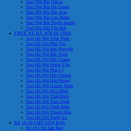
Taxi Nội Bài Sơn la
Taxi Nội Bài Hà Giang
Taxi Nội Bài Bắc Kạn
Taxi Nội Bài Cao Bằng
Taxi Nội Bài Tuyên quang
Taxi Nội Bài Yên Bái
THUÊ XE HÀ NỘI ĐI TỈNH
Taxi Hà Nội Vĩnh Phúc
Taxi Hà Nội Phú Thọ
Taxi Hà Nội thái Nguyên
Taxi Hà Nội Bắc Ninh
Taxi Hà Nội Bắc Giang
Taxi Hà Nội Hưng Yên
Taxi Hà Nội Phủ Lý
Taxi Hà Nội Hải Dương
Taxi Hà Nội Hải Phòng
Taxi Hà Nội Quảng Ninh
Taxi Hà Nội Hòa Bình
Taxi Hà Nội Thái Binh
Taxi Hà Nội Nam Định
Taxi Hà Nội Ninh Bình
Taxi Hà Nội Thanh Hóa
Taxi Hà Nội Nghệ An
XE 16-29 CHỖ SÂN BAY
Xe 16 Chỗ Sân Bay