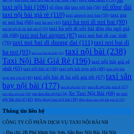
taxi nội bài
(106)
số tổng đài
số tổng đài taxi nội bài
(56)
taxi nội bài giá rẻ
(110)
taxi gia
taxi airport noi bai
(50)
taxi ha noi di noi bai
(90)
re noi bai
(66)
taxi ha noi
(43)
taxi hà nội đi nội bài đón tận ngõ giá
taxi hà nội đi các tỉnh giá rẻ
(33)
taxi noi bai airport
(87)
tốt
(68)
taxi noi bai di cac tinh
taxi noi bai di duong dai
(111)
taxi noi bai di
(70)
taxi nội bài
(238)
ha noi
(93)
taxi noi bai di tinh
(31)
Taxi Nội Bài Giá Rẻ
(196)
taxi nội bài giá rẻ
nhất
(65)
taxi nội bài rẻ
(50)
taxi nội bài trọn gói
(49)
taxi nội bài
taxi sân
taxi nội bài đi hà nội giá tốt
(67)
trọn gói giá rẻ
(40)
bay nội bài
(177)
taxi đi nội bài giá rẻ
(37)
taxi đi nội bài
(31)
Xe Taxi Nội Bài
(68)
xe taxi
taxi đưa đón nội bài
(34)
taxi đón nội bài
(30)
nội bài giá rẻ
(42)
điện thoại taxi nội bài
(38)
điện thoại taxi nội bài giá rẻ
(31)
Thông tin liên hệ
CÔNG TY CỔ PHẦN DỊCH VỤ TAXI NỘI BÀI NB
– Địa chỉ: 2B Phú Minh Sóc Sơn, Sân Bay Nội Bài, Hà Nội