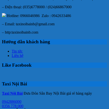
– Điện thoại: (035)6778000 / (024)66867000
Hotline: 0966046986 Zalo : 0942633486
– Email: taxinoibainb@gmail.com
– http:taxinoibainb.com
Hướng dẫn khách hàng
Tin tức
Liên hệ
Like Facebook
Taxi Nội Bài
Taxi Nội Bài
Đưa Đón Sân Bay Nội Bài giá rẻ hàng ngày
0942886000
0356 778 000