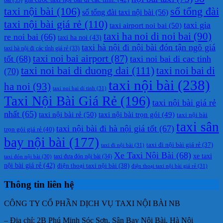
taxi nội bài
(106)
số tổng đài
số tổng đài taxi nội bài
(56)
taxi nội bài giá rẻ
(110)
taxi gia
taxi airport noi bai
(50)
taxi ha noi di noi bai
(90)
re noi bai
(66)
taxi ha noi
(43)
taxi hà nội đi nội bài đón tận ngõ giá
taxi hà nội đi các tỉnh giá rẻ
(33)
taxi noi bai airport
(87)
tốt
(68)
taxi noi bai di cac tinh
taxi noi bai di duong dai
(111)
taxi noi bai di
(70)
taxi nội bài
(238)
ha noi
(93)
taxi noi bai di tinh
(31)
Taxi Nội Bài Giá Rẻ
(196)
taxi nội bài giá rẻ
nhất
(65)
taxi nội bài rẻ
(50)
taxi nội bài trọn gói
(49)
taxi nội bài
taxi sân
taxi nội bài đi hà nội giá tốt
(67)
trọn gói giá rẻ
(40)
bay nội bài
(177)
taxi đi nội bài giá rẻ
(37)
taxi đi nội bài
(31)
Xe Taxi Nội Bài
(68)
xe taxi
taxi đưa đón nội bài
(34)
taxi đón nội bài
(30)
nội bài giá rẻ
(42)
điện thoại taxi nội bài
(38)
điện thoại taxi nội bài giá rẻ
(31)
Thông tin liên hệ
CÔNG TY CỔ PHẦN DỊCH VỤ TAXI NỘI BÀI NB
– Địa chỉ: 2B Phú Minh Sóc Sơn, Sân Bay Nội Bài, Hà Nội