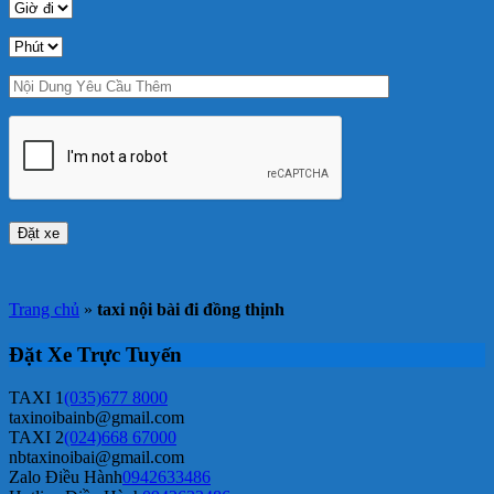
Trang chủ
»
taxi nội bài đi đồng thịnh
Đặt Xe Trực Tuyến
TAXI 1
(035)677 8000
taxinoibainb@gmail.com
TAXI 2
(024)668 67000
nbtaxinoibai@gmail.com
Zalo Điều Hành
0942633486