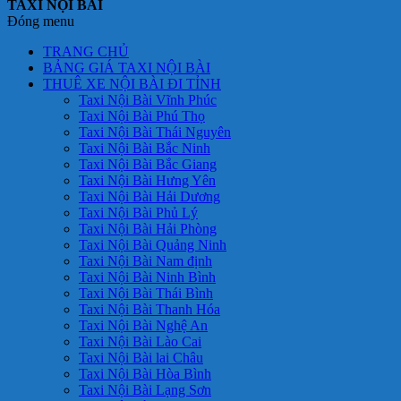
TAXI NỘI BÀI
Đóng menu
TRANG CHỦ
BẢNG GIÁ TAXI NỘI BÀI
THUÊ XE NỘI BÀI ĐI TỈNH
Taxi Nội Bài Vĩnh Phúc
Taxi Nội Bài Phú Thọ
Taxi Nội Bài Thái Nguyên
Taxi Nội Bài Bắc Ninh
Taxi Nội Bài Bắc Giang
Taxi Nội Bài Hưng Yên
Taxi Nội Bài Hải Dương
Taxi Nội Bài Phủ Lý
Taxi Nội Bài Hải Phòng
Taxi Nội Bài Quảng Ninh
Taxi Nội Bài Nam định
Taxi Nội Bài Ninh Bình
Taxi Nội Bài Thái Bình
Taxi Nội Bài Thanh Hóa
Taxi Nội Bài Nghệ An
Taxi Nội Bài Lào Cai
Taxi Nội Bài lai Châu
Taxi Nội Bài Hòa Bình
Taxi Nội Bài Lạng Sơn