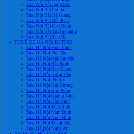
Taxi Nội Bài Lạng Sơn
Taxi Nội Bài Sơn la
Taxi Nội Bài Hà Giang
Taxi Nội Bài Bắc Kạn
Taxi Nội Bài Cao Bằng
Taxi Nội Bài Tuyên quang
Taxi Nội Bài Yên Bái
THUÊ XE HÀ NỘI ĐI TỈNH
Taxi Hà Nội Vĩnh Phúc
Taxi Hà Nội Phú Thọ
Taxi Hà Nội thái Nguyên
Taxi Hà Nội Bắc Ninh
Taxi Hà Nội Bắc Giang
Taxi Hà Nội Hưng Yên
Taxi Hà Nội Phủ Lý
Taxi Hà Nội Hải Dương
Taxi Hà Nội Hải Phòng
Taxi Hà Nội Quảng Ninh
Taxi Hà Nội Hòa Bình
Taxi Hà Nội Thái Binh
Taxi Hà Nội Nam Định
Taxi Hà Nội Ninh Bình
Taxi Hà Nội Thanh Hóa
Taxi Hà Nội Nghệ An
XE 16-29 CHỖ SÂN BAY