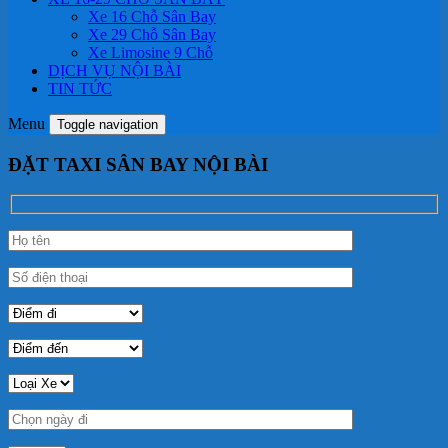
Xe 16 Chỗ Sân Bay
Xe 29 Chỗ Sân Bay
Xe Limosine 9 Chỗ
DỊCH VỤ NỘI BÀI
TIN TỨC
Menu
Toggle navigation
ĐẶT TAXI SÂN BAY NỘI BÀI