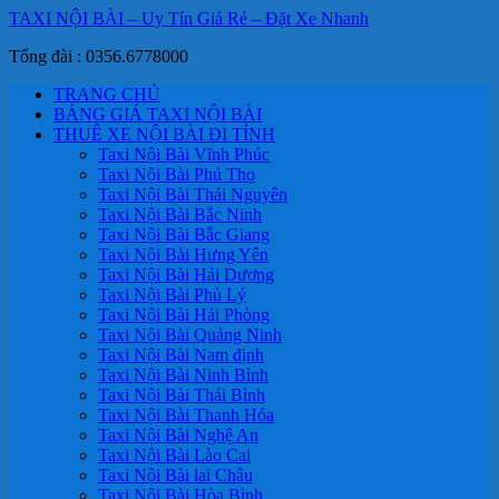
TAXI NỘI BÀI – Uy Tín Giá Rẻ – Đặt Xe Nhanh
Tổng đài : 0356.6778000
TRANG CHỦ
BẢNG GIÁ TAXI NỘI BÀI
THUÊ XE NỘI BÀI ĐI TỈNH
Taxi Nội Bài Vĩnh Phúc
Taxi Nội Bài Phú Thọ
Taxi Nội Bài Thái Nguyên
Taxi Nội Bài Bắc Ninh
Taxi Nội Bài Bắc Giang
Taxi Nội Bài Hưng Yên
Taxi Nội Bài Hải Dương
Taxi Nội Bài Phủ Lý
Taxi Nội Bài Hải Phòng
Taxi Nội Bài Quảng Ninh
Taxi Nội Bài Nam định
Taxi Nội Bài Ninh Bình
Taxi Nội Bài Thái Bình
Taxi Nội Bài Thanh Hóa
Taxi Nội Bài Nghệ An
Taxi Nội Bài Lào Cai
Taxi Nội Bài lai Châu
Taxi Nội Bài Hòa Bình