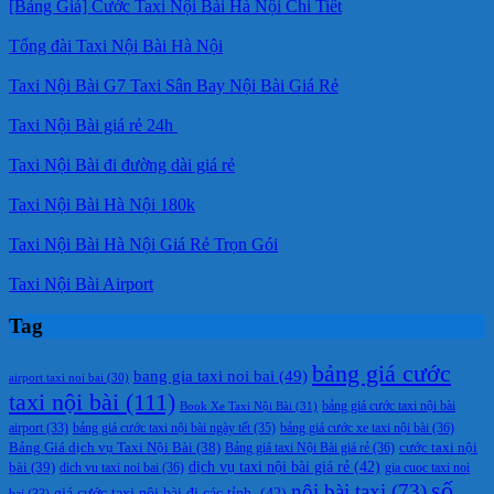
[Bảng Giá] Cước Taxi Nội Bài Hà Nội Chi Tiết
Tổng đài Taxi Nội Bài Hà Nội
Taxi Nội Bài G7 Taxi Sân Bay Nội Bài Giá Rẻ
Taxi Nội Bài giá rẻ 24h
Taxi Nội Bài đi đường dài giá rẻ
Taxi Nội Bài Hà Nội 180k
Taxi Nội Bài Hà Nội Giá Rẻ Trọn Gói
Taxi Nội Bài Airport
Tag
bảng giá cước
bang gia taxi noi bai
(49)
airport taxi noi bai
(30)
taxi nội bài
(111)
Book Xe Taxi Nội Bài
(31)
bảng giá cước taxi nội bài
bảng giá cước taxi nội bài ngày tết
(35)
bảng giá cước xe taxi nội bài
(36)
airport
(33)
cước taxi nội
Bảng Giá dịch vụ Taxi Nội Bài
(38)
Bảng giá taxi Nội Bài giá rẻ
(36)
bài
(39)
dịch vụ taxi nội bài giá rẻ
(42)
dich vu taxi noi bai
(36)
gia cuoc taxi noi
số
nội bài taxi
(73)
giá cước taxi nội bài đi các tỉnh.
(42)
bai
(33)