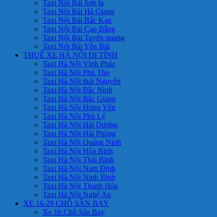
Taxi Nội Bài Sơn la
Taxi Nội Bài Hà Giang
Taxi Nội Bài Bắc Kạn
Taxi Nội Bài Cao Bằng
Taxi Nội Bài Tuyên quang
Taxi Nội Bài Yên Bái
THUÊ XE HÀ NỘI ĐI TỈNH
Taxi Hà Nội Vĩnh Phúc
Taxi Hà Nội Phú Thọ
Taxi Hà Nội thái Nguyên
Taxi Hà Nội Bắc Ninh
Taxi Hà Nội Bắc Giang
Taxi Hà Nội Hưng Yên
Taxi Hà Nội Phủ Lý
Taxi Hà Nội Hải Dương
Taxi Hà Nội Hải Phòng
Taxi Hà Nội Quảng Ninh
Taxi Hà Nội Hòa Bình
Taxi Hà Nội Thái Binh
Taxi Hà Nội Nam Định
Taxi Hà Nội Ninh Bình
Taxi Hà Nội Thanh Hóa
Taxi Hà Nội Nghệ An
XE 16-29 CHỖ SÂN BAY
Xe 16 Chỗ Sân Bay