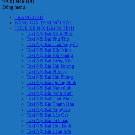
TAXI NỘI BÀI
Đóng menu
TRANG CHỦ
BẢNG GIÁ TAXI NỘI BÀI
THUÊ XE NỘI BÀI ĐI TỈNH
Taxi Nội Bài Vĩnh Phúc
Taxi Nội Bài Phú Thọ
Taxi Nội Bài Thái Nguyên
Taxi Nội Bài Bắc Ninh
Taxi Nội Bài Bắc Giang
Taxi Nội Bài Hưng Yên
Taxi Nội Bài Hải Dương
Taxi Nội Bài Phủ Lý
Taxi Nội Bài Hải Phòng
Taxi Nội Bài Quảng Ninh
Taxi Nội Bài Nam định
Taxi Nội Bài Ninh Bình
Taxi Nội Bài Thái Bình
Taxi Nội Bài Thanh Hóa
Taxi Nội Bài Nghệ An
Taxi Nội Bài Lào Cai
Taxi Nội Bài lai Châu
Taxi Nội Bài Hòa Bình
Taxi Nội Bài Lạng Sơn