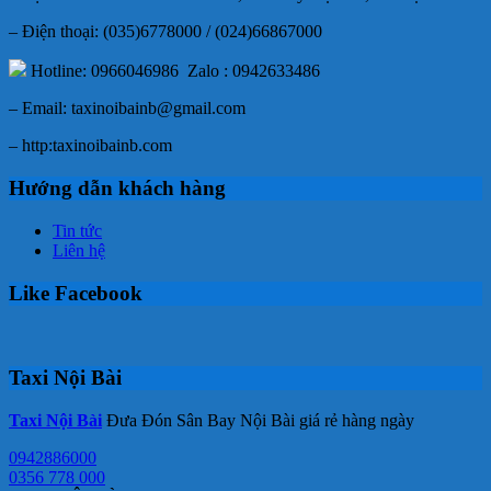
– Điện thoại: (035)6778000 / (024)66867000
Hotline: 0966046986 Zalo : 0942633486
– Email: taxinoibainb@gmail.com
– http:taxinoibainb.com
Hướng dẫn khách hàng
Tin tức
Liên hệ
Like Facebook
Taxi Nội Bài
Taxi Nội Bài
Đưa Đón Sân Bay Nội Bài giá rẻ hàng ngày
0942886000
0356 778 000