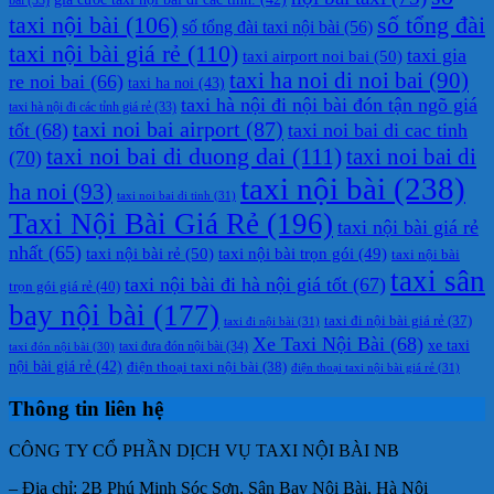
taxi nội bài
(106)
số tổng đài
số tổng đài taxi nội bài
(56)
taxi nội bài giá rẻ
(110)
taxi gia
taxi airport noi bai
(50)
taxi ha noi di noi bai
(90)
re noi bai
(66)
taxi ha noi
(43)
taxi hà nội đi nội bài đón tận ngõ giá
taxi hà nội đi các tỉnh giá rẻ
(33)
taxi noi bai airport
(87)
tốt
(68)
taxi noi bai di cac tinh
taxi noi bai di duong dai
(111)
taxi noi bai di
(70)
taxi nội bài
(238)
ha noi
(93)
taxi noi bai di tinh
(31)
Taxi Nội Bài Giá Rẻ
(196)
taxi nội bài giá rẻ
nhất
(65)
taxi nội bài rẻ
(50)
taxi nội bài trọn gói
(49)
taxi nội bài
taxi sân
taxi nội bài đi hà nội giá tốt
(67)
trọn gói giá rẻ
(40)
bay nội bài
(177)
taxi đi nội bài giá rẻ
(37)
taxi đi nội bài
(31)
Xe Taxi Nội Bài
(68)
xe taxi
taxi đưa đón nội bài
(34)
taxi đón nội bài
(30)
nội bài giá rẻ
(42)
điện thoại taxi nội bài
(38)
điện thoại taxi nội bài giá rẻ
(31)
Thông tin liên hệ
CÔNG TY CỔ PHẦN DỊCH VỤ TAXI NỘI BÀI NB
– Địa chỉ: 2B Phú Minh Sóc Sơn, Sân Bay Nội Bài, Hà Nội