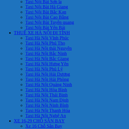
Taxi Nội Bài Sơn la
Taxi Nội Bài Hà Giang
Taxi Nội Bài Bắc Kạn
Taxi Nội Bài Cao Bằng
Taxi Nội Bài Tuyên quang
Taxi Nội Bài Yên Bái
THUÊ XE HÀ NỘI ĐI TỈNH
Taxi Hà Nội Vĩnh Phúc
Taxi Hà Nội Phú Thọ
Taxi Hà Nội thái Nguyên
Taxi Hà Nội Bắc Ninh
Taxi Hà Nội Bắc Giang
Taxi Hà Nội Hưng Yên
Taxi Hà Nội Phủ Lý
Taxi Hà Nội Hải Dương
Taxi Hà Nội Hải Phòng
Taxi Hà Nội Quảng Ninh
Taxi Hà Nội Hòa Bình
Taxi Hà Nội Thái Binh
Taxi Hà Nội Nam Định
Taxi Hà Nội Ninh Bình
Taxi Hà Nội Thanh Hóa
Taxi Hà Nội Nghệ An
XE 16-29 CHỖ SÂN BAY
Xe 16 Chỗ Sân Bay