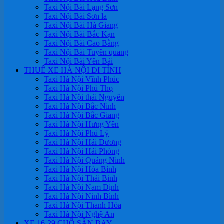
Taxi Nội Bài Lạng Sơn
Taxi Nội Bài Sơn la
Taxi Nội Bài Hà Giang
Taxi Nội Bài Bắc Kạn
Taxi Nội Bài Cao Bằng
Taxi Nội Bài Tuyên quang
Taxi Nội Bài Yên Bái
THUÊ XE HÀ NỘI ĐI TỈNH
Taxi Hà Nội Vĩnh Phúc
Taxi Hà Nội Phú Thọ
Taxi Hà Nội thái Nguyên
Taxi Hà Nội Bắc Ninh
Taxi Hà Nội Bắc Giang
Taxi Hà Nội Hưng Yên
Taxi Hà Nội Phủ Lý
Taxi Hà Nội Hải Dương
Taxi Hà Nội Hải Phòng
Taxi Hà Nội Quảng Ninh
Taxi Hà Nội Hòa Bình
Taxi Hà Nội Thái Binh
Taxi Hà Nội Nam Định
Taxi Hà Nội Ninh Bình
Taxi Hà Nội Thanh Hóa
Taxi Hà Nội Nghệ An
XE 16-29 CHỖ SÂN BAY