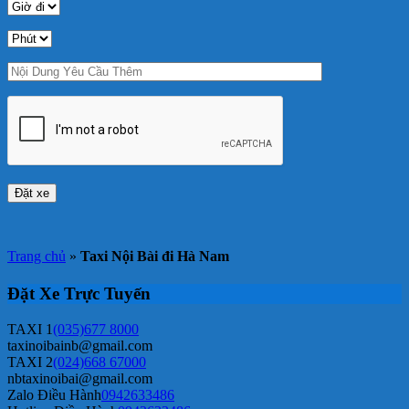
Trang chủ
»
Taxi Nội Bài đi Hà Nam
Đặt Xe Trực Tuyến
TAXI 1
(035)677 8000
taxinoibainb@gmail.com
TAXI 2
(024)668 67000
nbtaxinoibai@gmail.com
Zalo Điều Hành
0942633486