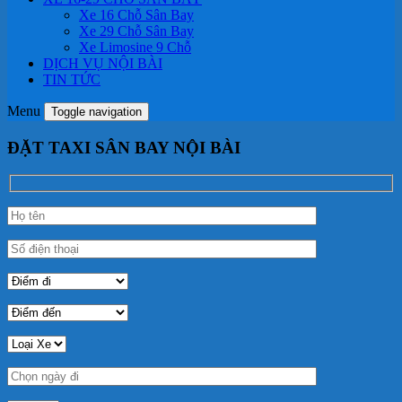
Xe 16 Chỗ Sân Bay
Xe 29 Chỗ Sân Bay
Xe Limosine 9 Chỗ
DỊCH VỤ NỘI BÀI
TIN TỨC
Menu
Toggle navigation
ĐẶT TAXI SÂN BAY NỘI BÀI