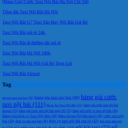
[Bảng Giá] Cước Taxi Nội Bài Hà Nội Chi Tiết
Tổng đài Taxi Nội Bài Hà Nội
Taxi Nội Bài G7 Taxi Sân Bay Nội Bài Giá Rẻ
Taxi Nội Bài giá rẻ 24h
Taxi Nội Bài đi đường dài giá rẻ
Taxi Nội Bài Hà Nội 180k
Taxi Nội Bài Hà Nội Giá Rẻ Trọn Gói
Taxi Nội Bài Airport
Tag
bảng giá cước
bang gia taxi noi bai
(49)
airport taxi noi bai
(30)
taxi nội bài
(111)
Book Xe Taxi Nội Bài
(31)
bảng giá cước taxi nội bài
bảng giá cước taxi nội bài ngày tết
(35)
bảng giá cước xe taxi nội bài
(36)
airport
(33)
cước taxi nội
Bảng Giá dịch vụ Taxi Nội Bài
(38)
Bảng giá taxi Nội Bài giá rẻ
(36)
bài
(39)
dịch vụ taxi nội bài giá rẻ
(42)
dich vu taxi noi bai
(36)
gia cuoc taxi noi
số
nội bài taxi
(73)
giá cước taxi nội bài đi các tỉnh.
(42)
bai
(33)