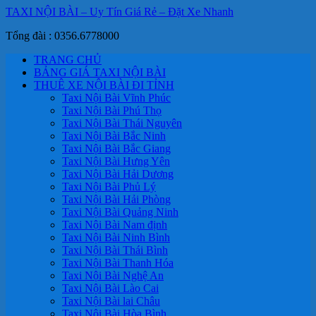
TAXI NỘI BÀI – Uy Tín Giá Rẻ – Đặt Xe Nhanh
Tổng đài : 0356.6778000
TRANG CHỦ
BẢNG GIÁ TAXI NỘI BÀI
THUÊ XE NỘI BÀI ĐI TỈNH
Taxi Nội Bài Vĩnh Phúc
Taxi Nội Bài Phú Thọ
Taxi Nội Bài Thái Nguyên
Taxi Nội Bài Bắc Ninh
Taxi Nội Bài Bắc Giang
Taxi Nội Bài Hưng Yên
Taxi Nội Bài Hải Dương
Taxi Nội Bài Phủ Lý
Taxi Nội Bài Hải Phòng
Taxi Nội Bài Quảng Ninh
Taxi Nội Bài Nam định
Taxi Nội Bài Ninh Bình
Taxi Nội Bài Thái Bình
Taxi Nội Bài Thanh Hóa
Taxi Nội Bài Nghệ An
Taxi Nội Bài Lào Cai
Taxi Nội Bài lai Châu
Taxi Nội Bài Hòa Bình