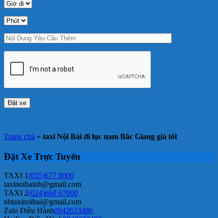
Trang chủ
»
taxi Nội Bài đi lục nam Bắc Giang giá tốt
Đặt Xe Trực Tuyến
TAXI 1
(035)677 8000
taxinoibainb@gmail.com
TAXI 2
(024)668 67000
nbtaxinoibai@gmail.com
Zalo Điều Hành
0942633486