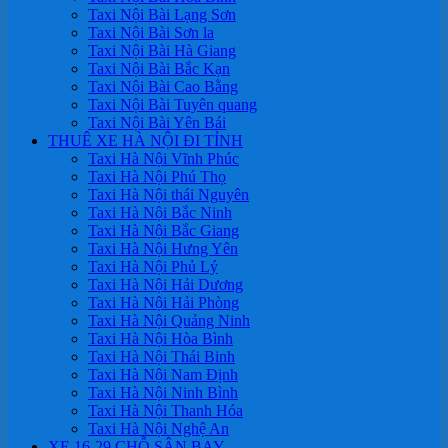
Taxi Nội Bài Lạng Sơn
Taxi Nội Bài Sơn la
Taxi Nội Bài Hà Giang
Taxi Nội Bài Bắc Kạn
Taxi Nội Bài Cao Bằng
Taxi Nội Bài Tuyên quang
Taxi Nội Bài Yên Bái
THUÊ XE HÀ NỘI ĐI TỈNH
Taxi Hà Nội Vĩnh Phúc
Taxi Hà Nội Phú Thọ
Taxi Hà Nội thái Nguyên
Taxi Hà Nội Bắc Ninh
Taxi Hà Nội Bắc Giang
Taxi Hà Nội Hưng Yên
Taxi Hà Nội Phủ Lý
Taxi Hà Nội Hải Dương
Taxi Hà Nội Hải Phòng
Taxi Hà Nội Quảng Ninh
Taxi Hà Nội Hòa Bình
Taxi Hà Nội Thái Binh
Taxi Hà Nội Nam Định
Taxi Hà Nội Ninh Bình
Taxi Hà Nội Thanh Hóa
Taxi Hà Nội Nghệ An
XE 16-29 CHỖ SÂN BAY