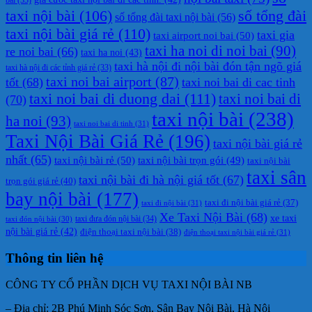
taxi nội bài
(106)
số tổng đài
số tổng đài taxi nội bài
(56)
taxi nội bài giá rẻ
(110)
taxi gia
taxi airport noi bai
(50)
taxi ha noi di noi bai
(90)
re noi bai
(66)
taxi ha noi
(43)
taxi hà nội đi nội bài đón tận ngõ giá
taxi hà nội đi các tỉnh giá rẻ
(33)
taxi noi bai airport
(87)
tốt
(68)
taxi noi bai di cac tinh
taxi noi bai di duong dai
(111)
taxi noi bai di
(70)
taxi nội bài
(238)
ha noi
(93)
taxi noi bai di tinh
(31)
Taxi Nội Bài Giá Rẻ
(196)
taxi nội bài giá rẻ
nhất
(65)
taxi nội bài rẻ
(50)
taxi nội bài trọn gói
(49)
taxi nội bài
taxi sân
taxi nội bài đi hà nội giá tốt
(67)
trọn gói giá rẻ
(40)
bay nội bài
(177)
taxi đi nội bài giá rẻ
(37)
taxi đi nội bài
(31)
Xe Taxi Nội Bài
(68)
xe taxi
taxi đưa đón nội bài
(34)
taxi đón nội bài
(30)
nội bài giá rẻ
(42)
điện thoại taxi nội bài
(38)
điện thoại taxi nội bài giá rẻ
(31)
Thông tin liên hệ
CÔNG TY CỔ PHẦN DỊCH VỤ TAXI NỘI BÀI NB
– Địa chỉ: 2B Phú Minh Sóc Sơn, Sân Bay Nội Bài, Hà Nội