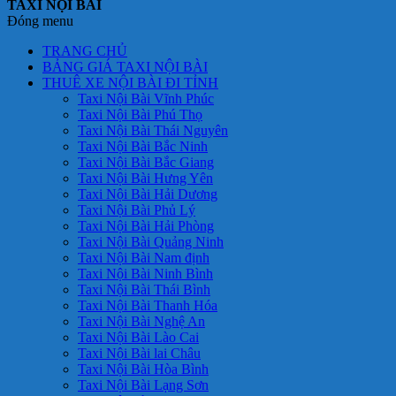
TAXI NỘI BÀI
Đóng menu
TRANG CHỦ
BẢNG GIÁ TAXI NỘI BÀI
THUÊ XE NỘI BÀI ĐI TỈNH
Taxi Nội Bài Vĩnh Phúc
Taxi Nội Bài Phú Thọ
Taxi Nội Bài Thái Nguyên
Taxi Nội Bài Bắc Ninh
Taxi Nội Bài Bắc Giang
Taxi Nội Bài Hưng Yên
Taxi Nội Bài Hải Dương
Taxi Nội Bài Phủ Lý
Taxi Nội Bài Hải Phòng
Taxi Nội Bài Quảng Ninh
Taxi Nội Bài Nam định
Taxi Nội Bài Ninh Bình
Taxi Nội Bài Thái Bình
Taxi Nội Bài Thanh Hóa
Taxi Nội Bài Nghệ An
Taxi Nội Bài Lào Cai
Taxi Nội Bài lai Châu
Taxi Nội Bài Hòa Bình
Taxi Nội Bài Lạng Sơn