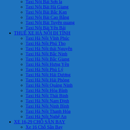
Taxi Nội Bài Sơn la
Taxi Nội Bài Hà Giang
Taxi Nội Bài Bắc Kạn
Taxi Nội Bài Cao Bằng
Taxi Nội Bài Tuyên quang
Taxi Nội Bài Yên Bái
THUÊ XE HÀ NỘI ĐI TỈNH
Taxi Hà Nội Vĩnh Phúc
Taxi Hà Nội Phú Thọ
Taxi Hà Nội thái Nguyên
Taxi Hà Nội Bắc Ninh
Taxi Hà Nội Bắc Giang
Taxi Hà Nội Hưng Yên
Taxi Hà Nội Phủ Lý
Taxi Hà Nội Hải Dương
Taxi Hà Nội Hải Phòng
Taxi Hà Nội Quảng Ninh
Taxi Hà Nội Hòa Bình
Taxi Hà Nội Thái Binh
Taxi Hà Nội Nam Định
Taxi Hà Nội Ninh Bình
Taxi Hà Nội Thanh Hóa
Taxi Hà Nội Nghệ An
XE 16-29 CHỖ SÂN BAY
Xe 16 Chỗ Sân Bay