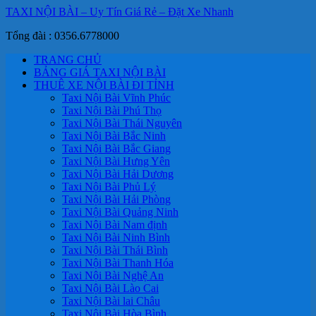
TAXI NỘI BÀI – Uy Tín Giá Rẻ – Đặt Xe Nhanh
Tổng đài : 0356.6778000
TRANG CHỦ
BẢNG GIÁ TAXI NỘI BÀI
THUÊ XE NỘI BÀI ĐI TỈNH
Taxi Nội Bài Vĩnh Phúc
Taxi Nội Bài Phú Thọ
Taxi Nội Bài Thái Nguyên
Taxi Nội Bài Bắc Ninh
Taxi Nội Bài Bắc Giang
Taxi Nội Bài Hưng Yên
Taxi Nội Bài Hải Dương
Taxi Nội Bài Phủ Lý
Taxi Nội Bài Hải Phòng
Taxi Nội Bài Quảng Ninh
Taxi Nội Bài Nam định
Taxi Nội Bài Ninh Bình
Taxi Nội Bài Thái Bình
Taxi Nội Bài Thanh Hóa
Taxi Nội Bài Nghệ An
Taxi Nội Bài Lào Cai
Taxi Nội Bài lai Châu
Taxi Nội Bài Hòa Bình