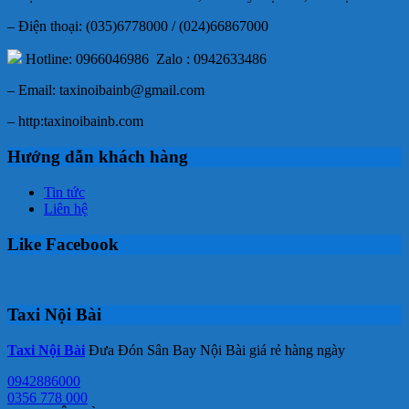
– Điện thoại: (035)6778000 / (024)66867000
Hotline: 0966046986 Zalo : 0942633486
– Email: taxinoibainb@gmail.com
– http:taxinoibainb.com
Hướng dẫn khách hàng
Tin tức
Liên hệ
Like Facebook
Taxi Nội Bài
Taxi Nội Bài
Đưa Đón Sân Bay Nội Bài giá rẻ hàng ngày
0942886000
0356 778 000