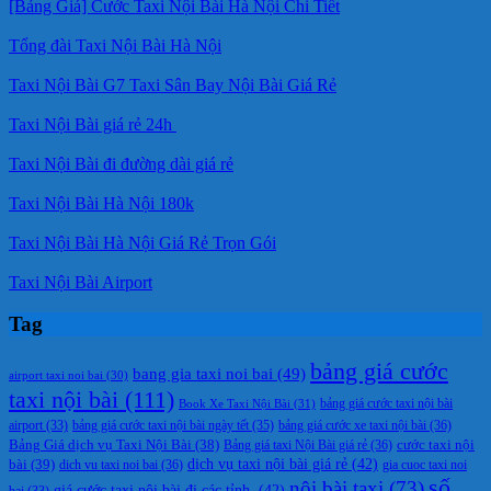
[Bảng Giá] Cước Taxi Nội Bài Hà Nội Chi Tiết
Tổng đài Taxi Nội Bài Hà Nội
Taxi Nội Bài G7 Taxi Sân Bay Nội Bài Giá Rẻ
Taxi Nội Bài giá rẻ 24h
Taxi Nội Bài đi đường dài giá rẻ
Taxi Nội Bài Hà Nội 180k
Taxi Nội Bài Hà Nội Giá Rẻ Trọn Gói
Taxi Nội Bài Airport
Tag
bảng giá cước
bang gia taxi noi bai
(49)
airport taxi noi bai
(30)
taxi nội bài
(111)
Book Xe Taxi Nội Bài
(31)
bảng giá cước taxi nội bài
bảng giá cước taxi nội bài ngày tết
(35)
bảng giá cước xe taxi nội bài
(36)
airport
(33)
cước taxi nội
Bảng Giá dịch vụ Taxi Nội Bài
(38)
Bảng giá taxi Nội Bài giá rẻ
(36)
bài
(39)
dịch vụ taxi nội bài giá rẻ
(42)
dich vu taxi noi bai
(36)
gia cuoc taxi noi
số
nội bài taxi
(73)
giá cước taxi nội bài đi các tỉnh.
(42)
bai
(33)