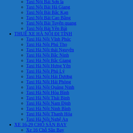
Taxi Nội Bài Sơn la
Taxi Nội Bài Hà Giang
Taxi Nội Bài Bắc Kạn
Taxi Nội Bài Cao Bằng
Taxi Nội Bài Tuyên quang
Taxi Nội Bài Yên Bái
THUÊ XE HÀ NỘI ĐI TỈNH
Taxi Hà Nội Vĩnh Phúc
Taxi Hà Nội Phú Thọ
Taxi Hà Nội thái Nguyên
Taxi Hà Nội Bắc Ninh
Taxi Hà Nội Bắc Giang
Taxi Hà Nội Hưng Yên
Taxi Hà Nội Phủ Lý
Taxi Hà Nội Hải Dương
Taxi Hà Nội Hải Phòng
Taxi Hà Nội Quảng Ninh
Taxi Hà Nội Hòa Bình
Taxi Hà Nội Thái Binh
Taxi Hà Nội Nam Định
Taxi Hà Nội Ninh Bình
Taxi Hà Nội Thanh Hóa
Taxi Hà Nội Nghệ An
XE 16-29 CHỖ SÂN BAY
Xe 16 Chỗ Sân Bay