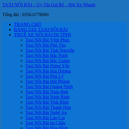
TAXI NỘI BÀI – Uy Tín Giá Rẻ – Đặt Xe Nhanh
Tổng đài : 0356.6778000
TRANG CHỦ
BẢNG GIÁ TAXI NỘI BÀI
THUÊ XE NỘI BÀI ĐI TỈNH
Taxi Nội Bài Vĩnh Phúc
Taxi Nội Bài Phú Thọ
Taxi Nội Bài Thái Nguyên
Taxi Nội Bài Bắc Ninh
Taxi Nội Bài Bắc Giang
Taxi Nội Bài Hưng Yên
Taxi Nội Bài Hải Dương
Taxi Nội Bài Phủ Lý
Taxi Nội Bài Hải Phòng
Taxi Nội Bài Quảng Ninh
Taxi Nội Bài Nam định
Taxi Nội Bài Ninh Bình
Taxi Nội Bài Thái Bình
Taxi Nội Bài Thanh Hóa
Taxi Nội Bài Nghệ An
Taxi Nội Bài Lào Cai
Taxi Nội Bài lai Châu
Taxi Nội Bài Hòa Bình