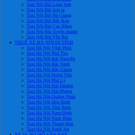
Taxi Nội Bài Lạng Sơn
Taxi Nội Bài Sơn la
Taxi Nội Bài Hà Giang
Taxi Nội Bài Bắc Kạn
Taxi Nội Bài Cao Bằng
Taxi Nội Bài Tuyên quang
Taxi Nội Bài Yên Bái
THUÊ XE HÀ NỘI ĐI TỈNH
Taxi Hà Nội Vĩnh Phúc
Taxi Hà Nội Phú Thọ
Taxi Hà Nội thái Nguyên
Taxi Hà Nội Bắc Ninh
Taxi Hà Nội Bắc Giang
Taxi Hà Nội Hưng Yên
Taxi Hà Nội Phủ Lý
Taxi Hà Nội Hải Dương
Taxi Hà Nội Hải Phòng
Taxi Hà Nội Quảng Ninh
Taxi Hà Nội Hòa Bình
Taxi Hà Nội Thái Binh
Taxi Hà Nội Nam Định
Taxi Hà Nội Ninh Bình
Taxi Hà Nội Thanh Hóa
Taxi Hà Nội Nghệ An
XE 16-29 CHỖ SÂN BAY