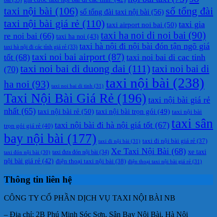
taxi nội bài
(106)
số tổng đài
số tổng đài taxi nội bài
(56)
taxi nội bài giá rẻ
(110)
taxi gia
taxi airport noi bai
(50)
taxi ha noi di noi bai
(90)
re noi bai
(66)
taxi ha noi
(43)
taxi hà nội đi nội bài đón tận ngõ giá
taxi hà nội đi các tỉnh giá rẻ
(33)
taxi noi bai airport
(87)
tốt
(68)
taxi noi bai di cac tinh
taxi noi bai di duong dai
(111)
taxi noi bai di
(70)
taxi nội bài
(238)
ha noi
(93)
taxi noi bai di tinh
(31)
Taxi Nội Bài Giá Rẻ
(196)
taxi nội bài giá rẻ
nhất
(65)
taxi nội bài rẻ
(50)
taxi nội bài trọn gói
(49)
taxi nội bài
taxi sân
taxi nội bài đi hà nội giá tốt
(67)
trọn gói giá rẻ
(40)
bay nội bài
(177)
taxi đi nội bài giá rẻ
(37)
taxi đi nội bài
(31)
Xe Taxi Nội Bài
(68)
xe taxi
taxi đưa đón nội bài
(34)
taxi đón nội bài
(30)
nội bài giá rẻ
(42)
điện thoại taxi nội bài
(38)
điện thoại taxi nội bài giá rẻ
(31)
Thông tin liên hệ
CÔNG TY CỔ PHẦN DỊCH VỤ TAXI NỘI BÀI NB
– Địa chỉ: 2B Phú Minh Sóc Sơn, Sân Bay Nội Bài, Hà Nội