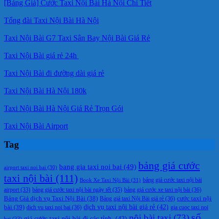
[Bảng Giá] Cước Taxi Nội Bài Hà Nội Chi Tiết
Tổng đài Taxi Nội Bài Hà Nội
Taxi Nội Bài G7 Taxi Sân Bay Nội Bài Giá Rẻ
Taxi Nội Bài giá rẻ 24h
Taxi Nội Bài đi đường dài giá rẻ
Taxi Nội Bài Hà Nội 180k
Taxi Nội Bài Hà Nội Giá Rẻ Trọn Gói
Taxi Nội Bài Airport
Tag
bảng giá cước
bang gia taxi noi bai
(49)
airport taxi noi bai
(30)
taxi nội bài
(111)
Book Xe Taxi Nội Bài
(31)
bảng giá cước taxi nội bài
bảng giá cước taxi nội bài ngày tết
(35)
bảng giá cước xe taxi nội bài
(36)
airport
(33)
cước taxi nội
Bảng Giá dịch vụ Taxi Nội Bài
(38)
Bảng giá taxi Nội Bài giá rẻ
(36)
bài
(39)
dịch vụ taxi nội bài giá rẻ
(42)
dich vu taxi noi bai
(36)
gia cuoc taxi noi
số
nội bài taxi
(73)
giá cước taxi nội bài đi các tỉnh.
(42)
bai
(33)