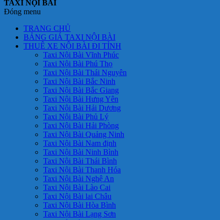
TAXI NỘI BÀI
Đóng menu
TRANG CHỦ
BẢNG GIÁ TAXI NỘI BÀI
THUÊ XE NỘI BÀI ĐI TỈNH
Taxi Nội Bài Vĩnh Phúc
Taxi Nội Bài Phú Thọ
Taxi Nội Bài Thái Nguyên
Taxi Nội Bài Bắc Ninh
Taxi Nội Bài Bắc Giang
Taxi Nội Bài Hưng Yên
Taxi Nội Bài Hải Dương
Taxi Nội Bài Phủ Lý
Taxi Nội Bài Hải Phòng
Taxi Nội Bài Quảng Ninh
Taxi Nội Bài Nam định
Taxi Nội Bài Ninh Bình
Taxi Nội Bài Thái Bình
Taxi Nội Bài Thanh Hóa
Taxi Nội Bài Nghệ An
Taxi Nội Bài Lào Cai
Taxi Nội Bài lai Châu
Taxi Nội Bài Hòa Bình
Taxi Nội Bài Lạng Sơn