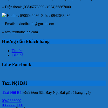
– Điện thoại: (035)6778000 / (024)66867000
Hotline: 0966046986 Zalo : 0942633486
– Email: taxinoibainb@gmail.com
– http:taxinoibainb.com
Hướng dẫn khách hàng
Tin tức
Liên hệ
Like Facebook
Taxi Nội Bài
Taxi Nội Bài
Đưa Đón Sân Bay Nội Bài giá rẻ hàng ngày
0942886000
0356 778 000