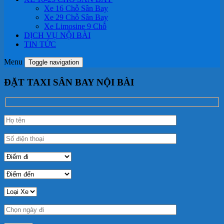
Xe 16 Chỗ Sân Bay
Xe 29 Chỗ Sân Bay
Xe Limosine 9 Chỗ
DỊCH VỤ NỘI BÀI
TIN TỨC
Menu
Toggle navigation
ĐẶT TAXI SÂN BAY NỘI BÀI