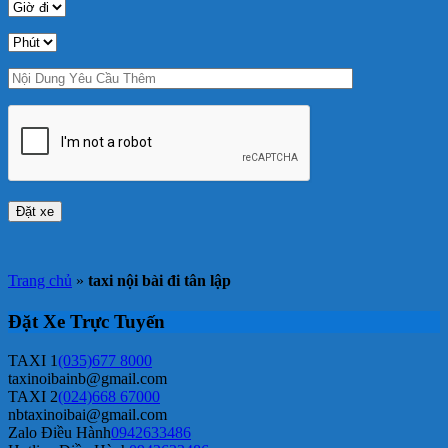
Trang chủ
»
taxi nội bài đi tân lập
Đặt Xe Trực Tuyến
TAXI 1
(035)677 8000
taxinoibainb@gmail.com
TAXI 2
(024)668 67000
nbtaxinoibai@gmail.com
Zalo Điều Hành
0942633486