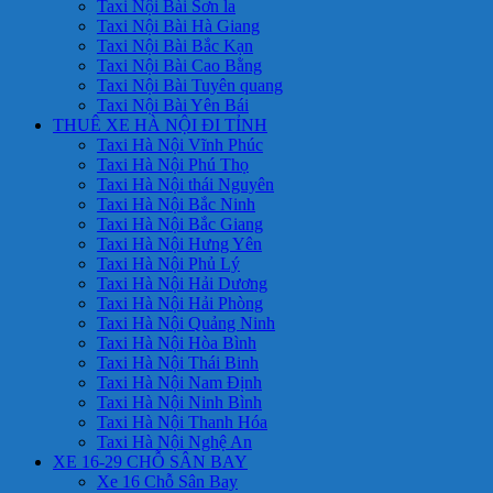
Taxi Nội Bài Sơn la
Taxi Nội Bài Hà Giang
Taxi Nội Bài Bắc Kạn
Taxi Nội Bài Cao Bằng
Taxi Nội Bài Tuyên quang
Taxi Nội Bài Yên Bái
THUÊ XE HÀ NỘI ĐI TỈNH
Taxi Hà Nội Vĩnh Phúc
Taxi Hà Nội Phú Thọ
Taxi Hà Nội thái Nguyên
Taxi Hà Nội Bắc Ninh
Taxi Hà Nội Bắc Giang
Taxi Hà Nội Hưng Yên
Taxi Hà Nội Phủ Lý
Taxi Hà Nội Hải Dương
Taxi Hà Nội Hải Phòng
Taxi Hà Nội Quảng Ninh
Taxi Hà Nội Hòa Bình
Taxi Hà Nội Thái Binh
Taxi Hà Nội Nam Định
Taxi Hà Nội Ninh Bình
Taxi Hà Nội Thanh Hóa
Taxi Hà Nội Nghệ An
XE 16-29 CHỖ SÂN BAY
Xe 16 Chỗ Sân Bay