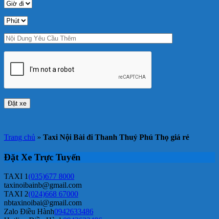
Trang chủ
»
Taxi Nội Bài đi Thanh Thuỷ Phú Thọ giá rẻ
Đặt Xe Trực Tuyến
TAXI 1
(035)677 8000
taxinoibainb@gmail.com
TAXI 2
(024)668 67000
nbtaxinoibai@gmail.com
Zalo Điều Hành
0942633486