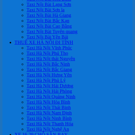
Taxi Nội Bài Lạng Sơn
Taxi Nội Bài Sơn la
Taxi Nội Bài Hà Giang
Taxi Nội Bài Bắc Kạn
Taxi Nội Bài Cao Bằng
Taxi Nội Bài Tuyên quang
Taxi Nội Bài Yên Bái
THUÊ XE HÀ NỘI ĐI TỈNH
Taxi Hà Nội Vĩnh Phúc
Taxi Hà Nội Phú Thọ
Taxi Hà Nội thái Nguyên
Taxi Hà Nội Bắc Ninh
Taxi Hà Nội Bắc Giang
Taxi Hà Nội Hưng Yên
Taxi Hà Nội Phủ Lý
Taxi Hà Nội Hải Dương
Taxi Hà Nội Hải Phòng
Taxi Hà Nội Quảng Ninh
Taxi Hà Nội Hòa Bình
Taxi Hà Nội Thái Binh
Taxi Hà Nội Nam Định
Taxi Hà Nội Ninh Bình
Taxi Hà Nội Thanh Hóa
Taxi Hà Nội Nghệ An
XE 16-29 CHỖ SÂN BAY