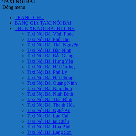
TAXI NỘI BÀI
Đóng menu
TRANG CHỦ
BẢNG GIÁ TAXI NỘI BÀI
THUÊ XE NỘI BÀI ĐI TỈNH
Taxi Nội Bài Vĩnh Phúc
Taxi Nội Bài Phú Thọ
Taxi Nội Bài Thái Nguyên
Taxi Nội Bài Bắc Ninh
Taxi Nội Bài Bắc Giang
Taxi Nội Bài Hưng Yên
Taxi Nội Bài Hải Dương
Taxi Nội Bài Phủ Lý
Taxi Nội Bài Hải Phòng
Taxi Nội Bài Quảng Ninh
Taxi Nội Bài Nam định
Taxi Nội Bài Ninh Bình
Taxi Nội Bài Thái Bình
Taxi Nội Bài Thanh Hóa
Taxi Nội Bài Nghệ An
Taxi Nội Bài Lào Cai
Taxi Nội Bài lai Châu
Taxi Nội Bài Hòa Bình
Taxi Nội Bài Lạng Sơn