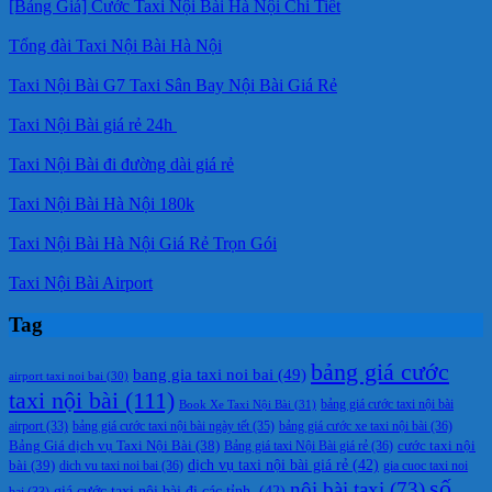
[Bảng Giá] Cước Taxi Nội Bài Hà Nội Chi Tiết
Tổng đài Taxi Nội Bài Hà Nội
Taxi Nội Bài G7 Taxi Sân Bay Nội Bài Giá Rẻ
Taxi Nội Bài giá rẻ 24h
Taxi Nội Bài đi đường dài giá rẻ
Taxi Nội Bài Hà Nội 180k
Taxi Nội Bài Hà Nội Giá Rẻ Trọn Gói
Taxi Nội Bài Airport
Tag
bảng giá cước
bang gia taxi noi bai
(49)
airport taxi noi bai
(30)
taxi nội bài
(111)
Book Xe Taxi Nội Bài
(31)
bảng giá cước taxi nội bài
bảng giá cước taxi nội bài ngày tết
(35)
bảng giá cước xe taxi nội bài
(36)
airport
(33)
cước taxi nội
Bảng Giá dịch vụ Taxi Nội Bài
(38)
Bảng giá taxi Nội Bài giá rẻ
(36)
bài
(39)
dịch vụ taxi nội bài giá rẻ
(42)
dich vu taxi noi bai
(36)
gia cuoc taxi noi
số
nội bài taxi
(73)
giá cước taxi nội bài đi các tỉnh.
(42)
bai
(33)