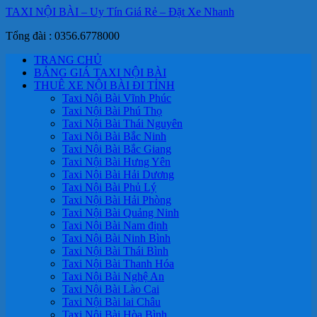
TAXI NỘI BÀI – Uy Tín Giá Rẻ – Đặt Xe Nhanh
Tổng đài : 0356.6778000
TRANG CHỦ
BẢNG GIÁ TAXI NỘI BÀI
THUÊ XE NỘI BÀI ĐI TỈNH
Taxi Nội Bài Vĩnh Phúc
Taxi Nội Bài Phú Thọ
Taxi Nội Bài Thái Nguyên
Taxi Nội Bài Bắc Ninh
Taxi Nội Bài Bắc Giang
Taxi Nội Bài Hưng Yên
Taxi Nội Bài Hải Dương
Taxi Nội Bài Phủ Lý
Taxi Nội Bài Hải Phòng
Taxi Nội Bài Quảng Ninh
Taxi Nội Bài Nam định
Taxi Nội Bài Ninh Bình
Taxi Nội Bài Thái Bình
Taxi Nội Bài Thanh Hóa
Taxi Nội Bài Nghệ An
Taxi Nội Bài Lào Cai
Taxi Nội Bài lai Châu
Taxi Nội Bài Hòa Bình