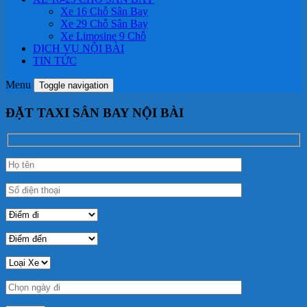
Xe 16 Chỗ Sân Bay
Xe 29 Chỗ Sân Bay
Xe Limosine 9 Chỗ
DỊCH VỤ NỘI BÀI
TIN TỨC
Menu
Toggle navigation
ĐẶT TAXI SÂN BAY NỘI BÀI