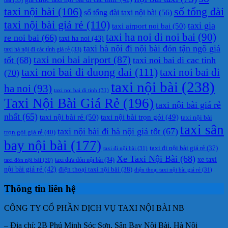
taxi nội bài
(106)
số tổng đài
số tổng đài taxi nội bài
(56)
taxi nội bài giá rẻ
(110)
taxi gia
taxi airport noi bai
(50)
taxi ha noi di noi bai
(90)
re noi bai
(66)
taxi ha noi
(43)
taxi hà nội đi nội bài đón tận ngõ giá
taxi hà nội đi các tỉnh giá rẻ
(33)
taxi noi bai airport
(87)
tốt
(68)
taxi noi bai di cac tinh
taxi noi bai di duong dai
(111)
taxi noi bai di
(70)
taxi nội bài
(238)
ha noi
(93)
taxi noi bai di tinh
(31)
Taxi Nội Bài Giá Rẻ
(196)
taxi nội bài giá rẻ
nhất
(65)
taxi nội bài rẻ
(50)
taxi nội bài trọn gói
(49)
taxi nội bài
taxi sân
taxi nội bài đi hà nội giá tốt
(67)
trọn gói giá rẻ
(40)
bay nội bài
(177)
taxi đi nội bài giá rẻ
(37)
taxi đi nội bài
(31)
Xe Taxi Nội Bài
(68)
xe taxi
taxi đưa đón nội bài
(34)
taxi đón nội bài
(30)
nội bài giá rẻ
(42)
điện thoại taxi nội bài
(38)
điện thoại taxi nội bài giá rẻ
(31)
Thông tin liên hệ
CÔNG TY CỔ PHẦN DỊCH VỤ TAXI NỘI BÀI NB
– Địa chỉ: 2B Phú Minh Sóc Sơn, Sân Bay Nội Bài, Hà Nội