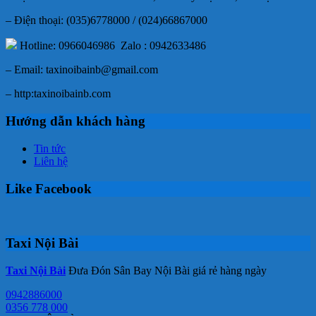
– Điện thoại: (035)6778000 / (024)66867000
Hotline: 0966046986 Zalo : 0942633486
– Email: taxinoibainb@gmail.com
– http:taxinoibainb.com
Hướng dẫn khách hàng
Tin tức
Liên hệ
Like Facebook
Taxi Nội Bài
Taxi Nội Bài
Đưa Đón Sân Bay Nội Bài giá rẻ hàng ngày
0942886000
0356 778 000