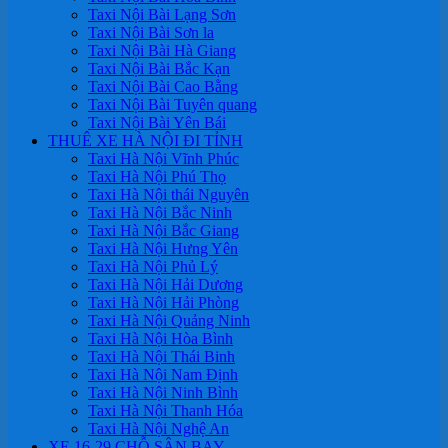
Taxi Nội Bài Lạng Sơn
Taxi Nội Bài Sơn la
Taxi Nội Bài Hà Giang
Taxi Nội Bài Bắc Kạn
Taxi Nội Bài Cao Bằng
Taxi Nội Bài Tuyên quang
Taxi Nội Bài Yên Bái
THUÊ XE HÀ NỘI ĐI TỈNH
Taxi Hà Nội Vĩnh Phúc
Taxi Hà Nội Phú Thọ
Taxi Hà Nội thái Nguyên
Taxi Hà Nội Bắc Ninh
Taxi Hà Nội Bắc Giang
Taxi Hà Nội Hưng Yên
Taxi Hà Nội Phủ Lý
Taxi Hà Nội Hải Dương
Taxi Hà Nội Hải Phòng
Taxi Hà Nội Quảng Ninh
Taxi Hà Nội Hòa Bình
Taxi Hà Nội Thái Binh
Taxi Hà Nội Nam Định
Taxi Hà Nội Ninh Bình
Taxi Hà Nội Thanh Hóa
Taxi Hà Nội Nghệ An
XE 16-29 CHỖ SÂN BAY