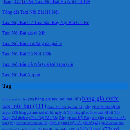
[Bảng Giá] Cước Taxi Nội Bài Hà Nội Chi Tiết
Tổng đài Taxi Nội Bài Hà Nội
Taxi Nội Bài G7 Taxi Sân Bay Nội Bài Giá Rẻ
Taxi Nội Bài giá rẻ 24h
Taxi Nội Bài đi đường dài giá rẻ
Taxi Nội Bài Hà Nội 180k
Taxi Nội Bài Hà Nội Giá Rẻ Trọn Gói
Taxi Nội Bài Airport
Tag
bảng giá cước
bang gia taxi noi bai
(49)
airport taxi noi bai
(30)
taxi nội bài
(111)
Book Xe Taxi Nội Bài
(31)
bảng giá cước taxi nội bài
bảng giá cước taxi nội bài ngày tết
(35)
bảng giá cước xe taxi nội bài
(36)
airport
(33)
cước taxi nội
Bảng Giá dịch vụ Taxi Nội Bài
(38)
Bảng giá taxi Nội Bài giá rẻ
(36)
bài
(39)
dịch vụ taxi nội bài giá rẻ
(42)
dich vu taxi noi bai
(36)
gia cuoc taxi noi
số
nội bài taxi
(73)
giá cước taxi nội bài đi các tỉnh.
(42)
bai
(33)