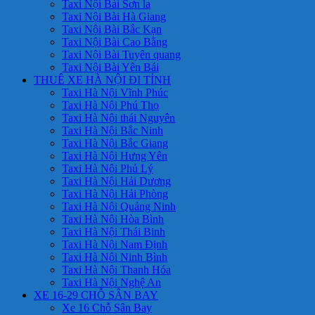
Taxi Nội Bài Sơn la
Taxi Nội Bài Hà Giang
Taxi Nội Bài Bắc Kạn
Taxi Nội Bài Cao Bằng
Taxi Nội Bài Tuyên quang
Taxi Nội Bài Yên Bái
THUÊ XE HÀ NỘI ĐI TỈNH
Taxi Hà Nội Vĩnh Phúc
Taxi Hà Nội Phú Thọ
Taxi Hà Nội thái Nguyên
Taxi Hà Nội Bắc Ninh
Taxi Hà Nội Bắc Giang
Taxi Hà Nội Hưng Yên
Taxi Hà Nội Phủ Lý
Taxi Hà Nội Hải Dương
Taxi Hà Nội Hải Phòng
Taxi Hà Nội Quảng Ninh
Taxi Hà Nội Hòa Bình
Taxi Hà Nội Thái Binh
Taxi Hà Nội Nam Định
Taxi Hà Nội Ninh Bình
Taxi Hà Nội Thanh Hóa
Taxi Hà Nội Nghệ An
XE 16-29 CHỖ SÂN BAY
Xe 16 Chỗ Sân Bay