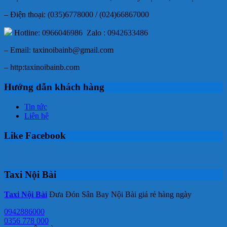
– Điện thoại: (035)6778000 / (024)66867000
Hotline: 0966046986 Zalo : 0942633486
– Email: taxinoibainb@gmail.com
– http:taxinoibainb.com
Hướng dẫn khách hàng
Tin tức
Liên hệ
Like Facebook
Taxi Nội Bài
Taxi Nội Bài
Đưa Đón Sân Bay Nội Bài giá rẻ hàng ngày
0942886000
0356 778 000