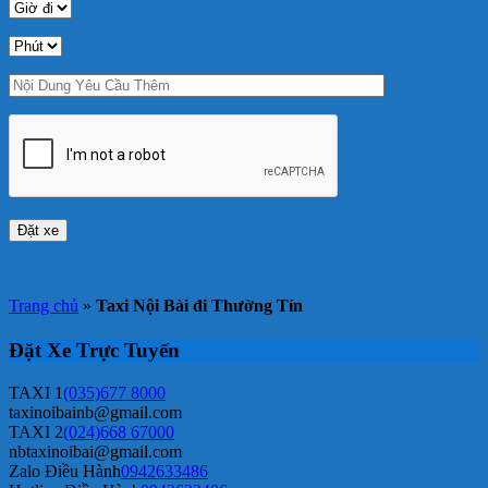
Trang chủ
»
Taxi Nội Bài đi Thường Tín
Đặt Xe Trực Tuyến
TAXI 1
(035)677 8000
taxinoibainb@gmail.com
TAXI 2
(024)668 67000
nbtaxinoibai@gmail.com
Zalo Điều Hành
0942633486