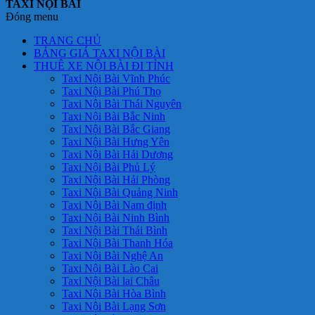
TAXI NỘI BÀI
Đóng menu
TRANG CHỦ
BẢNG GIÁ TAXI NỘI BÀI
THUÊ XE NỘI BÀI ĐI TỈNH
Taxi Nội Bài Vĩnh Phúc
Taxi Nội Bài Phú Thọ
Taxi Nội Bài Thái Nguyên
Taxi Nội Bài Bắc Ninh
Taxi Nội Bài Bắc Giang
Taxi Nội Bài Hưng Yên
Taxi Nội Bài Hải Dương
Taxi Nội Bài Phủ Lý
Taxi Nội Bài Hải Phòng
Taxi Nội Bài Quảng Ninh
Taxi Nội Bài Nam định
Taxi Nội Bài Ninh Bình
Taxi Nội Bài Thái Bình
Taxi Nội Bài Thanh Hóa
Taxi Nội Bài Nghệ An
Taxi Nội Bài Lào Cai
Taxi Nội Bài lai Châu
Taxi Nội Bài Hòa Bình
Taxi Nội Bài Lạng Sơn