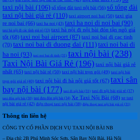
taxi nội bài
(106)
số tổng đài
số tổng đài taxi nội bài
(56)
taxi nội bài giá rẻ
(110)
taxi gia
taxi airport noi bai
(50)
taxi ha noi di noi bai
(90)
re noi bai
(66)
taxi ha noi
(43)
taxi hà nội đi nội bài đón tận ngõ giá
taxi hà nội đi các tỉnh giá rẻ
(33)
taxi noi bai airport
(87)
tốt
(68)
taxi noi bai di cac tinh
taxi noi bai di duong dai
(111)
taxi noi bai di
(70)
taxi nội bài
(238)
ha noi
(93)
taxi noi bai di tinh
(31)
Taxi Nội Bài Giá Rẻ
(196)
taxi nội bài giá rẻ
nhất
(65)
taxi nội bài rẻ
(50)
taxi nội bài trọn gói
(49)
taxi nội bài
taxi sân
taxi nội bài đi hà nội giá tốt
(67)
trọn gói giá rẻ
(40)
bay nội bài
(177)
taxi đi nội bài giá rẻ
(37)
taxi đi nội bài
(31)
Xe Taxi Nội Bài
(68)
xe taxi
taxi đưa đón nội bài
(34)
taxi đón nội bài
(30)
nội bài giá rẻ
(42)
điện thoại taxi nội bài
(38)
điện thoại taxi nội bài giá rẻ
(31)
Thông tin liên hệ
CÔNG TY CỔ PHẦN DỊCH VỤ TAXI NỘI BÀI NB
– Địa chỉ: 2B Phú Minh Sóc Sơn, Sân Bay Nội Bài, Hà Nội