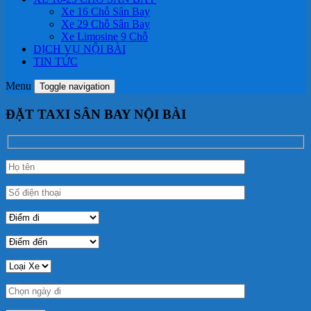
Xe 16 Chỗ Sân Bay
Xe 29 Chỗ Sân Bay
Xe Limosine 9 Chỗ
DỊCH VỤ NỘI BÀI
TIN TỨC
Menu
Toggle navigation
ĐẶT TAXI SÂN BAY NỘI BÀI