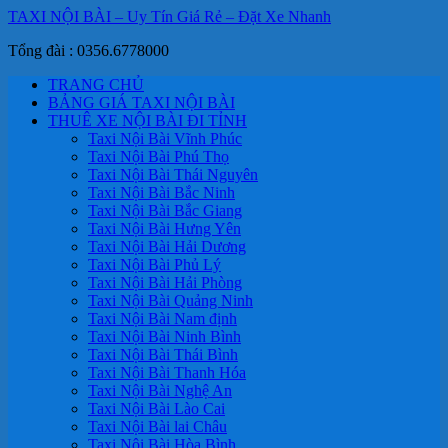
TAXI NỘI BÀI – Uy Tín Giá Rẻ – Đặt Xe Nhanh
Tổng đài : 0356.6778000
TRANG CHỦ
BẢNG GIÁ TAXI NỘI BÀI
THUÊ XE NỘI BÀI ĐI TỈNH
Taxi Nội Bài Vĩnh Phúc
Taxi Nội Bài Phú Thọ
Taxi Nội Bài Thái Nguyên
Taxi Nội Bài Bắc Ninh
Taxi Nội Bài Bắc Giang
Taxi Nội Bài Hưng Yên
Taxi Nội Bài Hải Dương
Taxi Nội Bài Phủ Lý
Taxi Nội Bài Hải Phòng
Taxi Nội Bài Quảng Ninh
Taxi Nội Bài Nam định
Taxi Nội Bài Ninh Bình
Taxi Nội Bài Thái Bình
Taxi Nội Bài Thanh Hóa
Taxi Nội Bài Nghệ An
Taxi Nội Bài Lào Cai
Taxi Nội Bài lai Châu
Taxi Nội Bài Hòa Bình