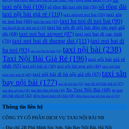
taxi nội bài
(106)
số tổng đài
số tổng đài taxi nội bài
(56)
taxi nội bài giá rẻ
(110)
taxi gia
taxi airport noi bai
(50)
taxi ha noi di noi bai
(90)
re noi bai
(66)
taxi ha noi
(43)
taxi hà nội đi nội bài đón tận ngõ giá
taxi hà nội đi các tỉnh giá rẻ
(33)
taxi noi bai airport
(87)
tốt
(68)
taxi noi bai di cac tinh
taxi noi bai di duong dai
(111)
taxi noi bai di
(70)
taxi nội bài
(238)
ha noi
(93)
taxi noi bai di tinh
(31)
Taxi Nội Bài Giá Rẻ
(196)
taxi nội bài giá rẻ
nhất
(65)
taxi nội bài rẻ
(50)
taxi nội bài trọn gói
(49)
taxi nội bài
taxi sân
taxi nội bài đi hà nội giá tốt
(67)
trọn gói giá rẻ
(40)
bay nội bài
(177)
taxi đi nội bài giá rẻ
(37)
taxi đi nội bài
(31)
Xe Taxi Nội Bài
(68)
xe taxi
taxi đưa đón nội bài
(34)
taxi đón nội bài
(30)
nội bài giá rẻ
(42)
điện thoại taxi nội bài
(38)
điện thoại taxi nội bài giá rẻ
(31)
Thông tin liên hệ
CÔNG TY CỔ PHẦN DỊCH VỤ TAXI NỘI BÀI NB
– Địa chỉ: 2B Phú Minh Sóc Sơn, Sân Bay Nội Bài, Hà Nội