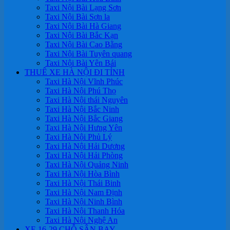
Taxi Nội Bài Lạng Sơn
Taxi Nội Bài Sơn la
Taxi Nội Bài Hà Giang
Taxi Nội Bài Bắc Kạn
Taxi Nội Bài Cao Bằng
Taxi Nội Bài Tuyên quang
Taxi Nội Bài Yên Bái
THUÊ XE HÀ NỘI ĐI TỈNH
Taxi Hà Nội Vĩnh Phúc
Taxi Hà Nội Phú Thọ
Taxi Hà Nội thái Nguyên
Taxi Hà Nội Bắc Ninh
Taxi Hà Nội Bắc Giang
Taxi Hà Nội Hưng Yên
Taxi Hà Nội Phủ Lý
Taxi Hà Nội Hải Dương
Taxi Hà Nội Hải Phòng
Taxi Hà Nội Quảng Ninh
Taxi Hà Nội Hòa Bình
Taxi Hà Nội Thái Binh
Taxi Hà Nội Nam Định
Taxi Hà Nội Ninh Bình
Taxi Hà Nội Thanh Hóa
Taxi Hà Nội Nghệ An
XE 16-29 CHỖ SÂN BAY