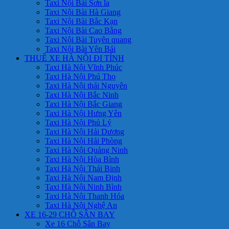
Taxi Nội Bài Sơn la
Taxi Nội Bài Hà Giang
Taxi Nội Bài Bắc Kạn
Taxi Nội Bài Cao Bằng
Taxi Nội Bài Tuyên quang
Taxi Nội Bài Yên Bái
THUÊ XE HÀ NỘI ĐI TỈNH
Taxi Hà Nội Vĩnh Phúc
Taxi Hà Nội Phú Thọ
Taxi Hà Nội thái Nguyên
Taxi Hà Nội Bắc Ninh
Taxi Hà Nội Bắc Giang
Taxi Hà Nội Hưng Yên
Taxi Hà Nội Phủ Lý
Taxi Hà Nội Hải Dương
Taxi Hà Nội Hải Phòng
Taxi Hà Nội Quảng Ninh
Taxi Hà Nội Hòa Bình
Taxi Hà Nội Thái Binh
Taxi Hà Nội Nam Định
Taxi Hà Nội Ninh Bình
Taxi Hà Nội Thanh Hóa
Taxi Hà Nội Nghệ An
XE 16-29 CHỖ SÂN BAY
Xe 16 Chỗ Sân Bay