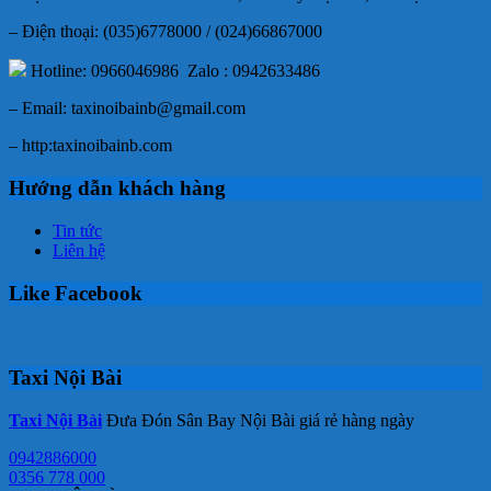
– Điện thoại: (035)6778000 / (024)66867000
Hotline: 0966046986 Zalo : 0942633486
– Email: taxinoibainb@gmail.com
– http:taxinoibainb.com
Hướng dẫn khách hàng
Tin tức
Liên hệ
Like Facebook
Taxi Nội Bài
Taxi Nội Bài
Đưa Đón Sân Bay Nội Bài giá rẻ hàng ngày
0942886000
0356 778 000