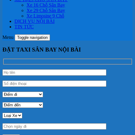
Xe 16 Chỗ Sân Bay
Xe 29 Chỗ Sân Bay
Xe Limosine 9 Chỗ
DỊCH VỤ NỘI BÀI
TIN TỨC
Menu
Toggle navigation
ĐẶT TAXI SÂN BAY NỘI BÀI