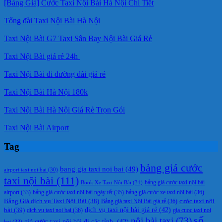
[Bảng Giá] Cước Taxi Nội Bài Hà Nội Chi Tiết
Tổng đài Taxi Nội Bài Hà Nội
Taxi Nội Bài G7 Taxi Sân Bay Nội Bài Giá Rẻ
Taxi Nội Bài giá rẻ 24h
Taxi Nội Bài đi đường dài giá rẻ
Taxi Nội Bài Hà Nội 180k
Taxi Nội Bài Hà Nội Giá Rẻ Trọn Gói
Taxi Nội Bài Airport
Tag
bảng giá cước
bang gia taxi noi bai
(49)
airport taxi noi bai
(30)
taxi nội bài
(111)
Book Xe Taxi Nội Bài
(31)
bảng giá cước taxi nội bài
bảng giá cước taxi nội bài ngày tết
(35)
bảng giá cước xe taxi nội bài
(36)
airport
(33)
cước taxi nội
Bảng Giá dịch vụ Taxi Nội Bài
(38)
Bảng giá taxi Nội Bài giá rẻ
(36)
bài
(39)
dịch vụ taxi nội bài giá rẻ
(42)
dich vu taxi noi bai
(36)
gia cuoc taxi noi
số
nội bài taxi
(73)
giá cước taxi nội bài đi các tỉnh.
(42)
bai
(33)