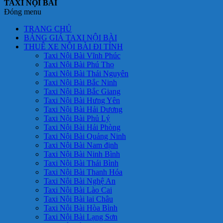
TAXI NỘI BÀI
Đóng menu
TRANG CHỦ
BẢNG GIÁ TAXI NỘI BÀI
THUÊ XE NỘI BÀI ĐI TỈNH
Taxi Nội Bài Vĩnh Phúc
Taxi Nội Bài Phú Thọ
Taxi Nội Bài Thái Nguyên
Taxi Nội Bài Bắc Ninh
Taxi Nội Bài Bắc Giang
Taxi Nội Bài Hưng Yên
Taxi Nội Bài Hải Dương
Taxi Nội Bài Phủ Lý
Taxi Nội Bài Hải Phòng
Taxi Nội Bài Quảng Ninh
Taxi Nội Bài Nam định
Taxi Nội Bài Ninh Bình
Taxi Nội Bài Thái Bình
Taxi Nội Bài Thanh Hóa
Taxi Nội Bài Nghệ An
Taxi Nội Bài Lào Cai
Taxi Nội Bài lai Châu
Taxi Nội Bài Hòa Bình
Taxi Nội Bài Lạng Sơn