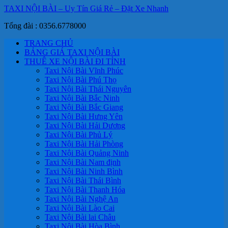
TAXI NỘI BÀI – Uy Tín Giá Rẻ – Đặt Xe Nhanh
Tổng đài : 0356.6778000
TRANG CHỦ
BẢNG GIÁ TAXI NỘI BÀI
THUÊ XE NỘI BÀI ĐI TỈNH
Taxi Nội Bài Vĩnh Phúc
Taxi Nội Bài Phú Thọ
Taxi Nội Bài Thái Nguyên
Taxi Nội Bài Bắc Ninh
Taxi Nội Bài Bắc Giang
Taxi Nội Bài Hưng Yên
Taxi Nội Bài Hải Dương
Taxi Nội Bài Phủ Lý
Taxi Nội Bài Hải Phòng
Taxi Nội Bài Quảng Ninh
Taxi Nội Bài Nam định
Taxi Nội Bài Ninh Bình
Taxi Nội Bài Thái Bình
Taxi Nội Bài Thanh Hóa
Taxi Nội Bài Nghệ An
Taxi Nội Bài Lào Cai
Taxi Nội Bài lai Châu
Taxi Nội Bài Hòa Bình