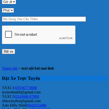
Trang chủ
»
taxi nội bài mai linh
Đặt Xe Trực Tuyến
TAXI 1
(035)677 8000
taxinoibainb@gmail.com
TAXI 2
(024)668 67000
nbtaxinoibai@gmail.com
Zalo Điều Hành
0942633486