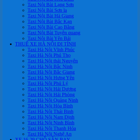
Taxi Nội Bài Lạng Sơn
Taxi Nội Bài Sơn la
Taxi Nội Bài Hà Giang
Taxi Nội Bài Bắc Kạn
Taxi Nội Bài Cao Bằng
Taxi Nội Bài Tuyên quang
Taxi Nội Bài Yên Bái
THUÊ XE HÀ NỘI ĐI TỈNH
Taxi Hà Nội Vĩnh Phúc
Taxi Hà Nội Phú Thọ
Taxi Hà Nội thái Nguyên
Taxi Hà Nội Bắc Ninh
Taxi Hà Nội Bắc Giang
Taxi Hà Nội Hưng Yên
Taxi Hà Nội Phủ Lý
Taxi Hà Nội Hải Dương
Taxi Hà Nội Hải Phòng
Taxi Hà Nội Quảng Ninh
Taxi Hà Nội Hòa Bình
Taxi Hà Nội Thái Binh
Taxi Hà Nội Nam Định
Taxi Hà Nội Ninh Bình
Taxi Hà Nội Thanh Hóa
Taxi Hà Nội Nghệ An
XE 16-29 CHỖ SÂN BAY