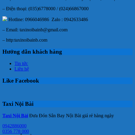
– Điện thoại: (035)6778000 / (024)66867000
Hotline: 0966046986 Zalo : 0942633486
– Email: taxinoibainb@gmail.com
– http:taxinoibainb.com
Hướng dẫn khách hàng
Tin tức
Liên hệ
Like Facebook
Taxi Nội Bài
Taxi Nội Bài
Đưa Đón Sân Bay Nội Bài giá rẻ hàng ngày
0942886000
0356 778 000