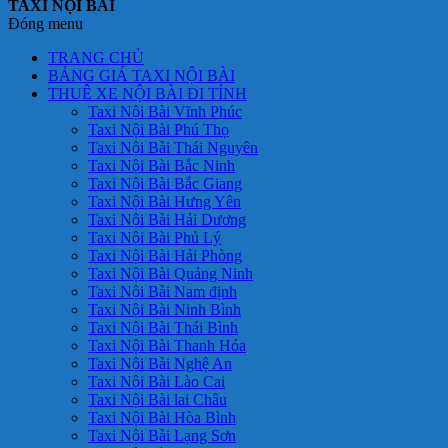
TAXI NỘI BÀI
Đóng menu
TRANG CHỦ
BẢNG GIÁ TAXI NỘI BÀI
THUÊ XE NỘI BÀI ĐI TỈNH
Taxi Nội Bài Vĩnh Phúc
Taxi Nội Bài Phú Thọ
Taxi Nội Bài Thái Nguyên
Taxi Nội Bài Bắc Ninh
Taxi Nội Bài Bắc Giang
Taxi Nội Bài Hưng Yên
Taxi Nội Bài Hải Dương
Taxi Nội Bài Phủ Lý
Taxi Nội Bài Hải Phòng
Taxi Nội Bài Quảng Ninh
Taxi Nội Bài Nam định
Taxi Nội Bài Ninh Bình
Taxi Nội Bài Thái Bình
Taxi Nội Bài Thanh Hóa
Taxi Nội Bài Nghệ An
Taxi Nội Bài Lào Cai
Taxi Nội Bài lai Châu
Taxi Nội Bài Hòa Bình
Taxi Nội Bài Lạng Sơn