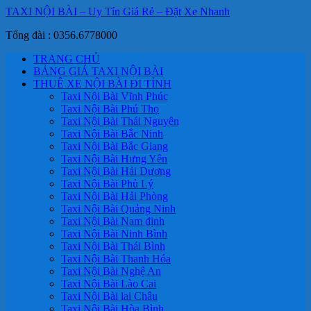
TAXI NỘI BÀI – Uy Tín Giá Rẻ – Đặt Xe Nhanh
Tổng đài : 0356.6778000
TRANG CHỦ
BẢNG GIÁ TAXI NỘI BÀI
THUÊ XE NỘI BÀI ĐI TỈNH
Taxi Nội Bài Vĩnh Phúc
Taxi Nội Bài Phú Thọ
Taxi Nội Bài Thái Nguyên
Taxi Nội Bài Bắc Ninh
Taxi Nội Bài Bắc Giang
Taxi Nội Bài Hưng Yên
Taxi Nội Bài Hải Dương
Taxi Nội Bài Phủ Lý
Taxi Nội Bài Hải Phòng
Taxi Nội Bài Quảng Ninh
Taxi Nội Bài Nam định
Taxi Nội Bài Ninh Bình
Taxi Nội Bài Thái Bình
Taxi Nội Bài Thanh Hóa
Taxi Nội Bài Nghệ An
Taxi Nội Bài Lào Cai
Taxi Nội Bài lai Châu
Taxi Nội Bài Hòa Bình