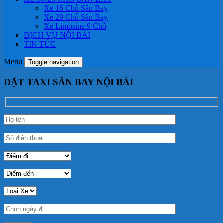
Xe 16 Chỗ Sân Bay
Xe 29 Chỗ Sân Bay
Xe Limosine 9 Chỗ
DỊCH VỤ NỘI BÀI
TIN TỨC
Menu
Toggle navigation
ĐẶT TAXI SÂN BAY NỘI BÀI