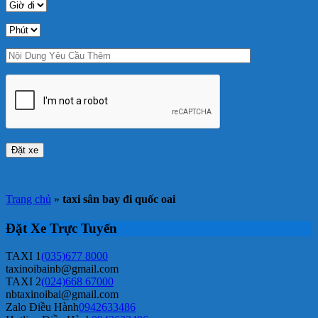
Trang chủ
»
taxi sân bay đi quốc oai
Đặt Xe Trực Tuyến
TAXI 1
(035)677 8000
taxinoibainb@gmail.com
TAXI 2
(024)668 67000
nbtaxinoibai@gmail.com
Zalo Điều Hành
0942633486