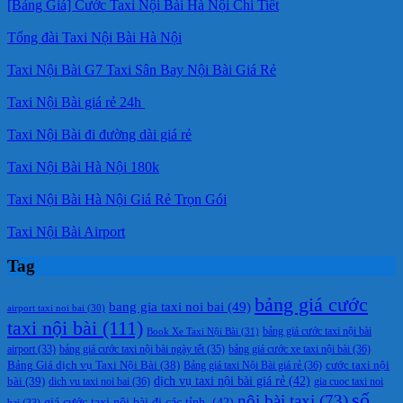
[Bảng Giá] Cước Taxi Nội Bài Hà Nội Chi Tiết
Tổng đài Taxi Nội Bài Hà Nội
Taxi Nội Bài G7 Taxi Sân Bay Nội Bài Giá Rẻ
Taxi Nội Bài giá rẻ 24h
Taxi Nội Bài đi đường dài giá rẻ
Taxi Nội Bài Hà Nội 180k
Taxi Nội Bài Hà Nội Giá Rẻ Trọn Gói
Taxi Nội Bài Airport
Tag
bảng giá cước
bang gia taxi noi bai
(49)
airport taxi noi bai
(30)
taxi nội bài
(111)
Book Xe Taxi Nội Bài
(31)
bảng giá cước taxi nội bài
bảng giá cước taxi nội bài ngày tết
(35)
bảng giá cước xe taxi nội bài
(36)
airport
(33)
cước taxi nội
Bảng Giá dịch vụ Taxi Nội Bài
(38)
Bảng giá taxi Nội Bài giá rẻ
(36)
bài
(39)
dịch vụ taxi nội bài giá rẻ
(42)
dich vu taxi noi bai
(36)
gia cuoc taxi noi
số
nội bài taxi
(73)
giá cước taxi nội bài đi các tỉnh.
(42)
bai
(33)