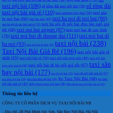
taxi nội bài
(106)
số tổng đài
số tổng đài taxi nội bài
(56)
taxi nội bài giá rẻ
(110)
taxi gia
taxi airport noi bai
(50)
taxi ha noi di noi bai
(90)
re noi bai
(66)
taxi ha noi
(43)
taxi hà nội đi nội bài đón tận ngõ giá
taxi hà nội đi các tỉnh giá rẻ
(33)
taxi noi bai airport
(87)
tốt
(68)
taxi noi bai di cac tinh
taxi noi bai di duong dai
(111)
taxi noi bai di
(70)
taxi nội bài
(238)
ha noi
(93)
taxi noi bai di tinh
(31)
Taxi Nội Bài Giá Rẻ
(196)
taxi nội bài giá rẻ
nhất
(65)
taxi nội bài rẻ
(50)
taxi nội bài trọn gói
(49)
taxi nội bài
taxi sân
taxi nội bài đi hà nội giá tốt
(67)
trọn gói giá rẻ
(40)
bay nội bài
(177)
taxi đi nội bài giá rẻ
(37)
taxi đi nội bài
(31)
Xe Taxi Nội Bài
(68)
xe taxi
taxi đưa đón nội bài
(34)
taxi đón nội bài
(30)
nội bài giá rẻ
(42)
điện thoại taxi nội bài
(38)
điện thoại taxi nội bài giá rẻ
(31)
Thông tin liên hệ
CÔNG TY CỔ PHẦN DỊCH VỤ TAXI NỘI BÀI NB
– Địa chỉ: 2B Phú Minh Sóc Sơn, Sân Bay Nội Bài, Hà Nội