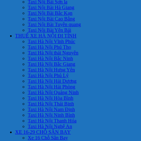
Taxi Nội Bài Sơn la
Taxi Nội Bài Hà Giang
Taxi Nội Bài Bắc Kạn
Taxi Nội Bài Cao Bằng
Taxi Nội Bài Tuyên quang
Taxi Nội Bài Yên Bái
THUÊ XE HÀ NỘI ĐI TỈNH
Taxi Hà Nội Vĩnh Phúc
Taxi Hà Nội Phú Thọ
Taxi Hà Nội thái Nguyên
Taxi Hà Nội Bắc Ninh
Taxi Hà Nội Bắc Giang
Taxi Hà Nội Hưng Yên
Taxi Hà Nội Phủ Lý
Taxi Hà Nội Hải Dương
Taxi Hà Nội Hải Phòng
Taxi Hà Nội Quảng Ninh
Taxi Hà Nội Hòa Bình
Taxi Hà Nội Thái Binh
Taxi Hà Nội Nam Định
Taxi Hà Nội Ninh Bình
Taxi Hà Nội Thanh Hóa
Taxi Hà Nội Nghệ An
XE 16-29 CHỖ SÂN BAY
Xe 16 Chỗ Sân Bay