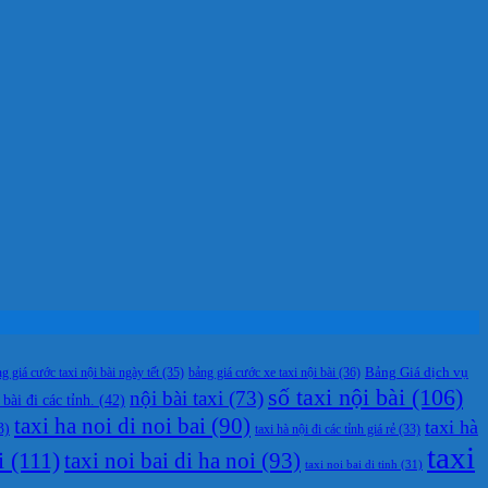
g giá cước taxi nội bài ngày tết
(35)
bảng giá cước xe taxi nội bài
(36)
Bảng Giá dịch vụ
số taxi nội bài
(106)
nội bài taxi
(73)
 bài đi các tỉnh.
(42)
taxi ha noi di noi bai
(90)
taxi hà
3)
taxi hà nội đi các tỉnh giá rẻ
(33)
taxi
i
(111)
taxi noi bai di ha noi
(93)
taxi noi bai di tinh
(31)