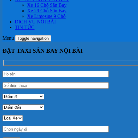
Xe 16 Chỗ Sân Bay
Xe 29 Chỗ Sân Bay
Xe Limosine 9 Chỗ
DỊCH VỤ NỘI BÀI
TIN TỨC
Menu
Toggle navigation
ĐẶT TAXI SÂN BAY NỘI BÀI