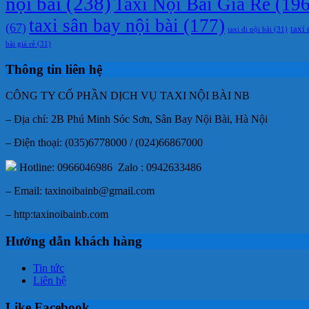
nội bài
(238)
Taxi Nội Bài Giá Rẻ
(196
taxi sân bay nội bài
(177)
(67)
taxi 
taxi đi nội bài
(31)
bài giá rẻ
(31)
Thông tin liên hệ
CÔNG TY CỔ PHẦN DỊCH VỤ TAXI NỘI BÀI NB
– Địa chỉ: 2B Phú Minh Sóc Sơn, Sân Bay Nội Bài, Hà Nội
– Điện thoại: (035)6778000 / (024)66867000
Hotline: 0966046986 Zalo : 0942633486
– Email: taxinoibainb@gmail.com
– http:taxinoibainb.com
Hướng dẫn khách hàng
Tin tức
Liên hệ
Like Facebook