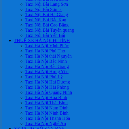
Taxi Nội Bài Lạng Sơn
Taxi Nội Bài Sơn la
Taxi Nội Bài Hà Giang
Taxi Nội Bài Bắc Kạn
Taxi Nội Bài Cao Bằng
Taxi Nội Bài Tuyên quang
Taxi Nội Bài Yên Bái
THUÊ XE HÀ NỘI ĐI TỈNH
Taxi Hà Nội Vĩnh Phúc
Taxi Hà Nội Phú Thọ
Taxi Hà Nội thái Nguyên
Taxi Hà Nội Bắc Ninh
Taxi Hà Nội Bắc Giang
Taxi Hà Nội Hưng Yên
Taxi Hà Nội Phủ Lý
Taxi Hà Nội Hải Dương
Taxi Hà Nội Hải Phòng
Taxi Hà Nội Quảng Ninh
Taxi Hà Nội Hòa Bình
Taxi Hà Nội Thái Binh
Taxi Hà Nội Nam Định
Taxi Hà Nội Ninh Bình
Taxi Hà Nội Thanh Hóa
Taxi Hà Nội Nghệ An
XE 16-29 CHỖ SÂN BAY