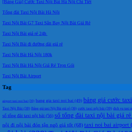
[Bảng Giá] Cước Taxi Nội Bài Hà Nội Chi Tiết
Tổng đài Taxi Nội Bài Hà Nội
Taxi Nội Bài G7 Taxi Sân Bay Nội Bài Giá Rẻ
Taxi Nội Bài giá rẻ 24h
Taxi Nội Bài đi đường dài giá rẻ
Taxi Nội Bài Hà Nội 180k
Taxi Nội Bài Hà Nội Giá Rẻ Trọn Gói
Taxi Nội Bài Airport
Tag
bảng giá cước taxi 
bang gia taxi noi bai
(49)
airport taxi noi bai
(30)
cước taxi nội bài
(39)
Taxi Nội Bài
(38)
Bảng giá taxi Nội Bài giá rẻ
(36)
dich vu taxi n
số tổng đài taxi nội bài giá rẻ
số tổng đài taxi nội bài
(56)
taxi noi bai airport
(
nội đi nội bài đón tận ngõ giá tốt
(68)