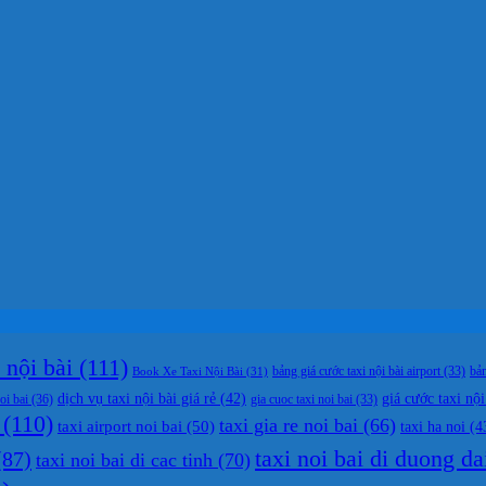
nội bài
(111)
bản
Book Xe Taxi Nội Bài
(31)
bảng giá cước taxi nội bài airport
(33)
dịch vụ taxi nội bài giá rẻ
(42)
giá cước taxi nội
oi bai
(36)
gia cuoc taxi noi bai
(33)
(110)
taxi gia re noi bai
(66)
taxi airport noi bai
(50)
taxi ha noi
(4
taxi noi bai di duong da
87)
taxi noi bai di cac tinh
(70)