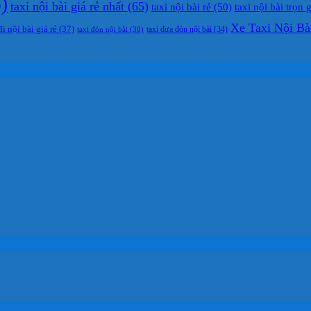
)
taxi nội bài giá rẻ nhất
(65)
taxi nội bài rẻ
(50)
taxi nội bài trọn 
Xe Taxi Nội Bà
đi nội bài giá rẻ
(37)
taxi đưa đón nội bài
(34)
taxi đón nội bài
(30)