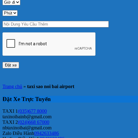
Trang chủ
»
taxi sao noi bai airport
Đặt Xe Trực Tuyến
TAXI 1
(035)677 8000
taxinoibainb@gmail.com
TAXI 2
(024)668 67000
nbtaxinoibai@gmail.com
Zalo Điều Hành
0942633486