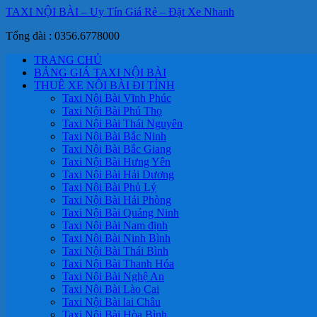
TAXI NỘI BÀI – Uy Tín Giá Rẻ – Đặt Xe Nhanh
Tổng đài : 0356.6778000
TRANG CHỦ
BẢNG GIÁ TAXI NỘI BÀI
THUÊ XE NỘI BÀI ĐI TỈNH
Taxi Nội Bài Vĩnh Phúc
Taxi Nội Bài Phú Thọ
Taxi Nội Bài Thái Nguyên
Taxi Nội Bài Bắc Ninh
Taxi Nội Bài Bắc Giang
Taxi Nội Bài Hưng Yên
Taxi Nội Bài Hải Dương
Taxi Nội Bài Phủ Lý
Taxi Nội Bài Hải Phòng
Taxi Nội Bài Quảng Ninh
Taxi Nội Bài Nam định
Taxi Nội Bài Ninh Bình
Taxi Nội Bài Thái Bình
Taxi Nội Bài Thanh Hóa
Taxi Nội Bài Nghệ An
Taxi Nội Bài Lào Cai
Taxi Nội Bài lai Châu
Taxi Nội Bài Hòa Bình