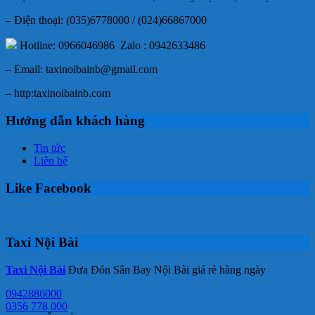
– Điện thoại: (035)6778000 / (024)66867000
Hotline: 0966046986 Zalo : 0942633486
– Email: taxinoibainb@gmail.com
– http:taxinoibainb.com
Hướng dẫn khách hàng
Tin tức
Liên hệ
Like Facebook
Taxi Nội Bài
Taxi Nội Bài
Đưa Đón Sân Bay Nội Bài giá rẻ hàng ngày
0942886000
0356 778 000