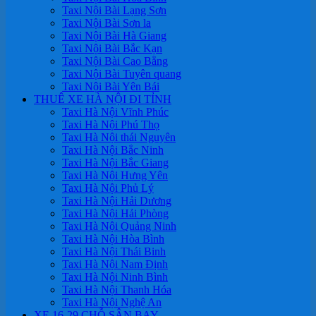
Taxi Nội Bài Lạng Sơn
Taxi Nội Bài Sơn la
Taxi Nội Bài Hà Giang
Taxi Nội Bài Bắc Kạn
Taxi Nội Bài Cao Bằng
Taxi Nội Bài Tuyên quang
Taxi Nội Bài Yên Bái
THUÊ XE HÀ NỘI ĐI TỈNH
Taxi Hà Nội Vĩnh Phúc
Taxi Hà Nội Phú Thọ
Taxi Hà Nội thái Nguyên
Taxi Hà Nội Bắc Ninh
Taxi Hà Nội Bắc Giang
Taxi Hà Nội Hưng Yên
Taxi Hà Nội Phủ Lý
Taxi Hà Nội Hải Dương
Taxi Hà Nội Hải Phòng
Taxi Hà Nội Quảng Ninh
Taxi Hà Nội Hòa Bình
Taxi Hà Nội Thái Binh
Taxi Hà Nội Nam Định
Taxi Hà Nội Ninh Bình
Taxi Hà Nội Thanh Hóa
Taxi Hà Nội Nghệ An
XE 16-29 CHỖ SÂN BAY