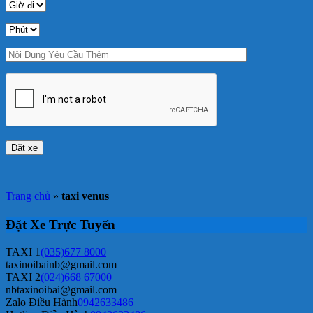
Trang chủ
»
taxi venus
Đặt Xe Trực Tuyến
TAXI 1
(035)677 8000
taxinoibainb@gmail.com
TAXI 2
(024)668 67000
nbtaxinoibai@gmail.com
Zalo Điều Hành
0942633486