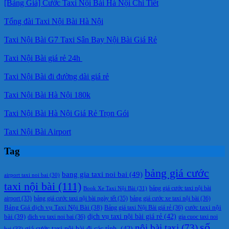
[Bảng Giá] Cước Taxi Nội Bài Hà Nội Chi Tiết
Tổng đài Taxi Nội Bài Hà Nội
Taxi Nội Bài G7 Taxi Sân Bay Nội Bài Giá Rẻ
Taxi Nội Bài giá rẻ 24h
Taxi Nội Bài đi đường dài giá rẻ
Taxi Nội Bài Hà Nội 180k
Taxi Nội Bài Hà Nội Giá Rẻ Trọn Gói
Taxi Nội Bài Airport
Tag
bảng giá cước
bang gia taxi noi bai
(49)
airport taxi noi bai
(30)
taxi nội bài
(111)
Book Xe Taxi Nội Bài
(31)
bảng giá cước taxi nội bài
bảng giá cước taxi nội bài ngày tết
(35)
bảng giá cước xe taxi nội bài
(36)
airport
(33)
cước taxi nội
Bảng Giá dịch vụ Taxi Nội Bài
(38)
Bảng giá taxi Nội Bài giá rẻ
(36)
bài
(39)
dịch vụ taxi nội bài giá rẻ
(42)
dich vu taxi noi bai
(36)
gia cuoc taxi noi
số
nội bài taxi
(73)
giá cước taxi nội bài đi các tỉnh.
(42)
bai
(33)