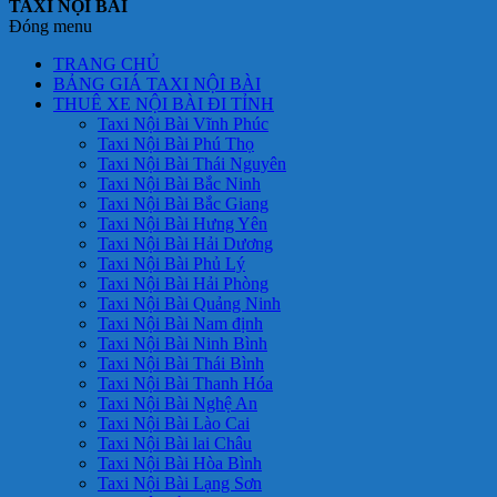
TAXI NỘI BÀI
Đóng menu
TRANG CHỦ
BẢNG GIÁ TAXI NỘI BÀI
THUÊ XE NỘI BÀI ĐI TỈNH
Taxi Nội Bài Vĩnh Phúc
Taxi Nội Bài Phú Thọ
Taxi Nội Bài Thái Nguyên
Taxi Nội Bài Bắc Ninh
Taxi Nội Bài Bắc Giang
Taxi Nội Bài Hưng Yên
Taxi Nội Bài Hải Dương
Taxi Nội Bài Phủ Lý
Taxi Nội Bài Hải Phòng
Taxi Nội Bài Quảng Ninh
Taxi Nội Bài Nam định
Taxi Nội Bài Ninh Bình
Taxi Nội Bài Thái Bình
Taxi Nội Bài Thanh Hóa
Taxi Nội Bài Nghệ An
Taxi Nội Bài Lào Cai
Taxi Nội Bài lai Châu
Taxi Nội Bài Hòa Bình
Taxi Nội Bài Lạng Sơn