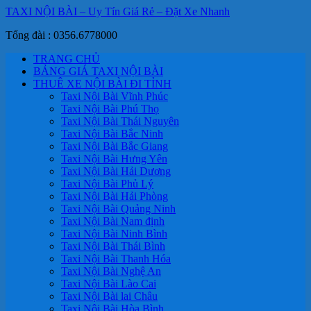
TAXI NỘI BÀI – Uy Tín Giá Rẻ – Đặt Xe Nhanh
Tổng đài : 0356.6778000
TRANG CHỦ
BẢNG GIÁ TAXI NỘI BÀI
THUÊ XE NỘI BÀI ĐI TỈNH
Taxi Nội Bài Vĩnh Phúc
Taxi Nội Bài Phú Thọ
Taxi Nội Bài Thái Nguyên
Taxi Nội Bài Bắc Ninh
Taxi Nội Bài Bắc Giang
Taxi Nội Bài Hưng Yên
Taxi Nội Bài Hải Dương
Taxi Nội Bài Phủ Lý
Taxi Nội Bài Hải Phòng
Taxi Nội Bài Quảng Ninh
Taxi Nội Bài Nam định
Taxi Nội Bài Ninh Bình
Taxi Nội Bài Thái Bình
Taxi Nội Bài Thanh Hóa
Taxi Nội Bài Nghệ An
Taxi Nội Bài Lào Cai
Taxi Nội Bài lai Châu
Taxi Nội Bài Hòa Bình