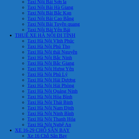
Taxi Nội Bài Sơn la
Taxi Nội Bài Hà Giang
Taxi Nội Bài Bắc Kạn
Taxi Nội Bài Cao Bằng
Taxi Nội Bài Tuyên quang
Taxi Nội Bài Yên Bái
THUÊ XE HÀ NỘI ĐI TỈNH
Taxi Hà Nội Vĩnh Phúc
Taxi Hà Nội Phú Thọ
Taxi Hà Nội thái Nguyên
Taxi Hà Nội Bắc Ninh
Taxi Hà Nội Bắc Giang
Taxi Hà Nội Hưng Yên
Taxi Hà Nội Phủ Lý
Taxi Hà Nội Hải Dương
Taxi Hà Nội Hải Phòng
Taxi Hà Nội Quảng Ninh
Taxi Hà Nội Hòa Bình
Taxi Hà Nội Thái Binh
Taxi Hà Nội Nam Định
Taxi Hà Nội Ninh Bình
Taxi Hà Nội Thanh Hóa
Taxi Hà Nội Nghệ An
XE 16-29 CHỖ SÂN BAY
Xe 16 Chỗ Sân Bay