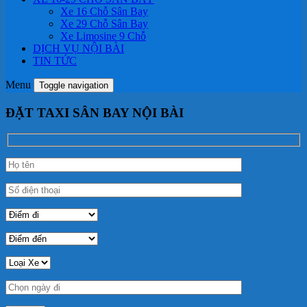
Xe 16 Chỗ Sân Bay
Xe 29 Chỗ Sân Bay
Xe Limosine 9 Chỗ
DỊCH VỤ NỘI BÀI
TIN TỨC
Menu
Toggle navigation
ĐẶT TAXI SÂN BAY NỘI BÀI