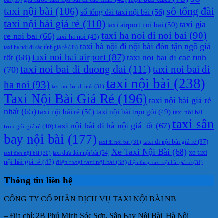
taxi nội bài
(106)
số tổng đài
số tổng đài taxi nội bài
(56)
taxi nội bài giá rẻ
(110)
taxi gia
taxi airport noi bai
(50)
taxi ha noi di noi bai
(90)
re noi bai
(66)
taxi ha noi
(43)
taxi hà nội đi nội bài đón tận ngõ giá
taxi hà nội đi các tỉnh giá rẻ
(33)
taxi noi bai airport
(87)
tốt
(68)
taxi noi bai di cac tinh
taxi noi bai di duong dai
(111)
taxi noi bai di
(70)
taxi nội bài
(238)
ha noi
(93)
taxi noi bai di tinh
(31)
Taxi Nội Bài Giá Rẻ
(196)
taxi nội bài giá rẻ
nhất
(65)
taxi nội bài rẻ
(50)
taxi nội bài trọn gói
(49)
taxi nội bài
taxi sân
taxi nội bài đi hà nội giá tốt
(67)
trọn gói giá rẻ
(40)
bay nội bài
(177)
taxi đi nội bài giá rẻ
(37)
taxi đi nội bài
(31)
Xe Taxi Nội Bài
(68)
xe taxi
taxi đưa đón nội bài
(34)
taxi đón nội bài
(30)
nội bài giá rẻ
(42)
điện thoại taxi nội bài
(38)
điện thoại taxi nội bài giá rẻ
(31)
Thông tin liên hệ
CÔNG TY CỔ PHẦN DỊCH VỤ TAXI NỘI BÀI NB
– Địa chỉ: 2B Phú Minh Sóc Sơn, Sân Bay Nội Bài, Hà Nội