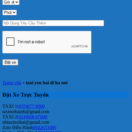
Trang chủ
»
taxi yen bai di ha noi
Đặt Xe Trực Tuyến
TAXI 1
(035)677 8000
taxinoibainb@gmail.com
TAXI 2
(024)668 67000
nbtaxinoibai@gmail.com
Zalo Điều Hành
0942633486