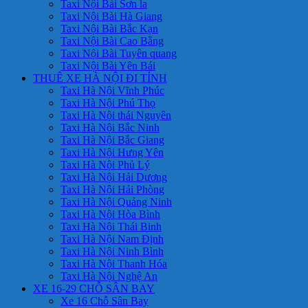
Taxi Nội Bài Sơn la
Taxi Nội Bài Hà Giang
Taxi Nội Bài Bắc Kạn
Taxi Nội Bài Cao Bằng
Taxi Nội Bài Tuyên quang
Taxi Nội Bài Yên Bái
THUÊ XE HÀ NỘI ĐI TỈNH
Taxi Hà Nội Vĩnh Phúc
Taxi Hà Nội Phú Thọ
Taxi Hà Nội thái Nguyên
Taxi Hà Nội Bắc Ninh
Taxi Hà Nội Bắc Giang
Taxi Hà Nội Hưng Yên
Taxi Hà Nội Phủ Lý
Taxi Hà Nội Hải Dương
Taxi Hà Nội Hải Phòng
Taxi Hà Nội Quảng Ninh
Taxi Hà Nội Hòa Bình
Taxi Hà Nội Thái Binh
Taxi Hà Nội Nam Định
Taxi Hà Nội Ninh Bình
Taxi Hà Nội Thanh Hóa
Taxi Hà Nội Nghệ An
XE 16-29 CHỖ SÂN BAY
Xe 16 Chỗ Sân Bay