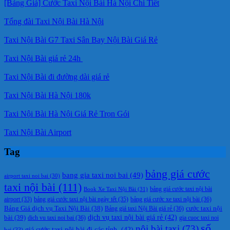
[Bảng Giá] Cước Taxi Nội Bài Hà Nội Chi Tiết
Tổng đài Taxi Nội Bài Hà Nội
Taxi Nội Bài G7 Taxi Sân Bay Nội Bài Giá Rẻ
Taxi Nội Bài giá rẻ 24h
Taxi Nội Bài đi đường dài giá rẻ
Taxi Nội Bài Hà Nội 180k
Taxi Nội Bài Hà Nội Giá Rẻ Trọn Gói
Taxi Nội Bài Airport
Tag
bảng giá cước
bang gia taxi noi bai
(49)
airport taxi noi bai
(30)
taxi nội bài
(111)
Book Xe Taxi Nội Bài
(31)
bảng giá cước taxi nội bài
bảng giá cước taxi nội bài ngày tết
(35)
bảng giá cước xe taxi nội bài
(36)
airport
(33)
cước taxi nội
Bảng Giá dịch vụ Taxi Nội Bài
(38)
Bảng giá taxi Nội Bài giá rẻ
(36)
bài
(39)
dịch vụ taxi nội bài giá rẻ
(42)
dich vu taxi noi bai
(36)
gia cuoc taxi noi
số
nội bài taxi
(73)
giá cước taxi nội bài đi các tỉnh.
(42)
bai
(33)