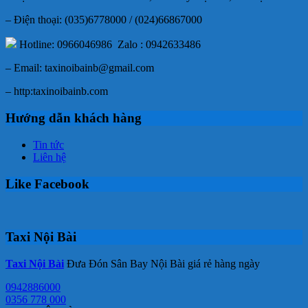
– Điện thoại: (035)6778000 / (024)66867000
Hotline: 0966046986 Zalo : 0942633486
– Email: taxinoibainb@gmail.com
– http:taxinoibainb.com
Hướng dẫn khách hàng
Tin tức
Liên hệ
Like Facebook
Taxi Nội Bài
Taxi Nội Bài
Đưa Đón Sân Bay Nội Bài giá rẻ hàng ngày
0942886000
0356 778 000