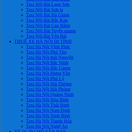
Taxi Nội Bài Lạng Sơn
Taxi Nội Bài Sơn la
Taxi Nội Bài Hà Giang
Taxi Nội Bài Bắc Kạn
Taxi Nội Bài Cao Bằng
Taxi Nội Bài Tuyên quang
Taxi Nội Bài Yên Bái
THUÊ XE HÀ NỘI ĐI TỈNH
Taxi Hà Nội Vĩnh Phúc
Taxi Hà Nội Phú Thọ
Taxi Hà Nội thái Nguyên
Taxi Hà Nội Bắc Ninh
Taxi Hà Nội Bắc Giang
Taxi Hà Nội Hưng Yên
Taxi Hà Nội Phủ Lý
Taxi Hà Nội Hải Dương
Taxi Hà Nội Hải Phòng
Taxi Hà Nội Quảng Ninh
Taxi Hà Nội Hòa Bình
Taxi Hà Nội Thái Binh
Taxi Hà Nội Nam Định
Taxi Hà Nội Ninh Bình
Taxi Hà Nội Thanh Hóa
Taxi Hà Nội Nghệ An
XE 16-29 CHỖ SÂN BAY