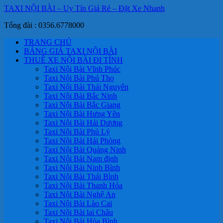
TAXI NỘI BÀI – Uy Tín Giá Rẻ – Đặt Xe Nhanh
Tổng đài : 0356.6778000
TRANG CHỦ
BẢNG GIÁ TAXI NỘI BÀI
THUÊ XE NỘI BÀI ĐI TỈNH
Taxi Nội Bài Vĩnh Phúc
Taxi Nội Bài Phú Thọ
Taxi Nội Bài Thái Nguyên
Taxi Nội Bài Bắc Ninh
Taxi Nội Bài Bắc Giang
Taxi Nội Bài Hưng Yên
Taxi Nội Bài Hải Dương
Taxi Nội Bài Phủ Lý
Taxi Nội Bài Hải Phòng
Taxi Nội Bài Quảng Ninh
Taxi Nội Bài Nam định
Taxi Nội Bài Ninh Bình
Taxi Nội Bài Thái Bình
Taxi Nội Bài Thanh Hóa
Taxi Nội Bài Nghệ An
Taxi Nội Bài Lào Cai
Taxi Nội Bài lai Châu
Taxi Nội Bài Hòa Bình