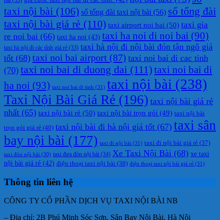
taxi nội bài
(106)
số tổng đài
số tổng đài taxi nội bài
(56)
taxi nội bài giá rẻ
(110)
taxi gia
taxi airport noi bai
(50)
taxi ha noi di noi bai
(90)
re noi bai
(66)
taxi ha noi
(43)
taxi hà nội đi nội bài đón tận ngõ giá
taxi hà nội đi các tỉnh giá rẻ
(33)
taxi noi bai airport
(87)
tốt
(68)
taxi noi bai di cac tinh
taxi noi bai di duong dai
(111)
taxi noi bai di
(70)
taxi nội bài
(238)
ha noi
(93)
taxi noi bai di tinh
(31)
Taxi Nội Bài Giá Rẻ
(196)
taxi nội bài giá rẻ
nhất
(65)
taxi nội bài rẻ
(50)
taxi nội bài trọn gói
(49)
taxi nội bài
taxi sân
taxi nội bài đi hà nội giá tốt
(67)
trọn gói giá rẻ
(40)
bay nội bài
(177)
taxi đi nội bài giá rẻ
(37)
taxi đi nội bài
(31)
Xe Taxi Nội Bài
(68)
xe taxi
taxi đưa đón nội bài
(34)
taxi đón nội bài
(30)
nội bài giá rẻ
(42)
điện thoại taxi nội bài
(38)
điện thoại taxi nội bài giá rẻ
(31)
Thông tin liên hệ
CÔNG TY CỔ PHẦN DỊCH VỤ TAXI NỘI BÀI NB
– Địa chỉ: 2B Phú Minh Sóc Sơn, Sân Bay Nội Bài, Hà Nội