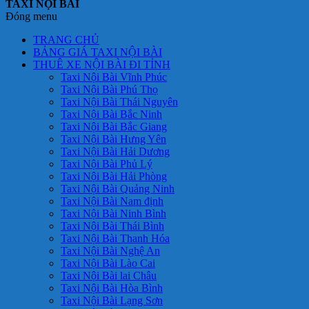
TAXI NỘI BÀI
Đóng menu
TRANG CHỦ
BẢNG GIÁ TAXI NỘI BÀI
THUÊ XE NỘI BÀI ĐI TỈNH
Taxi Nội Bài Vĩnh Phúc
Taxi Nội Bài Phú Thọ
Taxi Nội Bài Thái Nguyên
Taxi Nội Bài Bắc Ninh
Taxi Nội Bài Bắc Giang
Taxi Nội Bài Hưng Yên
Taxi Nội Bài Hải Dương
Taxi Nội Bài Phủ Lý
Taxi Nội Bài Hải Phòng
Taxi Nội Bài Quảng Ninh
Taxi Nội Bài Nam định
Taxi Nội Bài Ninh Bình
Taxi Nội Bài Thái Bình
Taxi Nội Bài Thanh Hóa
Taxi Nội Bài Nghệ An
Taxi Nội Bài Lào Cai
Taxi Nội Bài lai Châu
Taxi Nội Bài Hòa Bình
Taxi Nội Bài Lạng Sơn