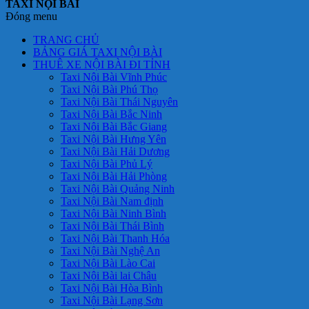
TAXI NỘI BÀI
Đóng menu
TRANG CHỦ
BẢNG GIÁ TAXI NỘI BÀI
THUÊ XE NỘI BÀI ĐI TỈNH
Taxi Nội Bài Vĩnh Phúc
Taxi Nội Bài Phú Thọ
Taxi Nội Bài Thái Nguyên
Taxi Nội Bài Bắc Ninh
Taxi Nội Bài Bắc Giang
Taxi Nội Bài Hưng Yên
Taxi Nội Bài Hải Dương
Taxi Nội Bài Phủ Lý
Taxi Nội Bài Hải Phòng
Taxi Nội Bài Quảng Ninh
Taxi Nội Bài Nam định
Taxi Nội Bài Ninh Bình
Taxi Nội Bài Thái Bình
Taxi Nội Bài Thanh Hóa
Taxi Nội Bài Nghệ An
Taxi Nội Bài Lào Cai
Taxi Nội Bài lai Châu
Taxi Nội Bài Hòa Bình
Taxi Nội Bài Lạng Sơn