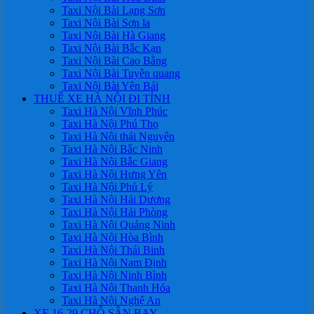
Taxi Nội Bài Lạng Sơn
Taxi Nội Bài Sơn la
Taxi Nội Bài Hà Giang
Taxi Nội Bài Bắc Kạn
Taxi Nội Bài Cao Bằng
Taxi Nội Bài Tuyên quang
Taxi Nội Bài Yên Bái
THUÊ XE HÀ NỘI ĐI TỈNH
Taxi Hà Nội Vĩnh Phúc
Taxi Hà Nội Phú Thọ
Taxi Hà Nội thái Nguyên
Taxi Hà Nội Bắc Ninh
Taxi Hà Nội Bắc Giang
Taxi Hà Nội Hưng Yên
Taxi Hà Nội Phủ Lý
Taxi Hà Nội Hải Dương
Taxi Hà Nội Hải Phòng
Taxi Hà Nội Quảng Ninh
Taxi Hà Nội Hòa Bình
Taxi Hà Nội Thái Binh
Taxi Hà Nội Nam Định
Taxi Hà Nội Ninh Bình
Taxi Hà Nội Thanh Hóa
Taxi Hà Nội Nghệ An
XE 16-29 CHỖ SÂN BAY