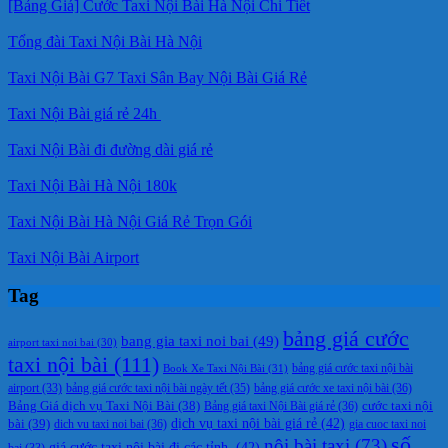
[Bảng Giá] Cước Taxi Nội Bài Hà Nội Chi Tiết
Tổng đài Taxi Nội Bài Hà Nội
Taxi Nội Bài G7 Taxi Sân Bay Nội Bài Giá Rẻ
Taxi Nội Bài giá rẻ 24h
Taxi Nội Bài đi đường dài giá rẻ
Taxi Nội Bài Hà Nội 180k
Taxi Nội Bài Hà Nội Giá Rẻ Trọn Gói
Taxi Nội Bài Airport
Tag
bảng giá cước
bang gia taxi noi bai
(49)
airport taxi noi bai
(30)
taxi nội bài
(111)
Book Xe Taxi Nội Bài
(31)
bảng giá cước taxi nội bài
bảng giá cước taxi nội bài ngày tết
(35)
bảng giá cước xe taxi nội bài
(36)
airport
(33)
cước taxi nội
Bảng Giá dịch vụ Taxi Nội Bài
(38)
Bảng giá taxi Nội Bài giá rẻ
(36)
bài
(39)
dịch vụ taxi nội bài giá rẻ
(42)
dich vu taxi noi bai
(36)
gia cuoc taxi noi
số
nội bài taxi
(73)
giá cước taxi nội bài đi các tỉnh.
(42)
bai
(33)