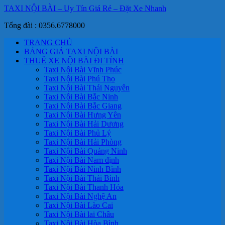
TAXI NỘI BÀI – Uy Tín Giá Rẻ – Đặt Xe Nhanh
Tổng đài : 0356.6778000
TRANG CHỦ
BẢNG GIÁ TAXI NỘI BÀI
THUÊ XE NỘI BÀI ĐI TỈNH
Taxi Nội Bài Vĩnh Phúc
Taxi Nội Bài Phú Thọ
Taxi Nội Bài Thái Nguyên
Taxi Nội Bài Bắc Ninh
Taxi Nội Bài Bắc Giang
Taxi Nội Bài Hưng Yên
Taxi Nội Bài Hải Dương
Taxi Nội Bài Phủ Lý
Taxi Nội Bài Hải Phòng
Taxi Nội Bài Quảng Ninh
Taxi Nội Bài Nam định
Taxi Nội Bài Ninh Bình
Taxi Nội Bài Thái Bình
Taxi Nội Bài Thanh Hóa
Taxi Nội Bài Nghệ An
Taxi Nội Bài Lào Cai
Taxi Nội Bài lai Châu
Taxi Nội Bài Hòa Bình