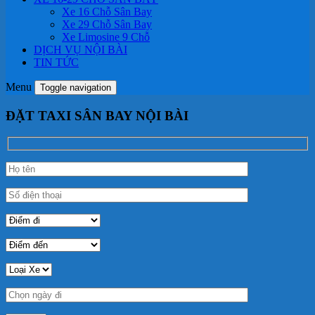
Xe 16 Chỗ Sân Bay
Xe 29 Chỗ Sân Bay
Xe Limosine 9 Chỗ
DỊCH VỤ NỘI BÀI
TIN TỨC
Menu
Toggle navigation
ĐẶT TAXI SÂN BAY NỘI BÀI