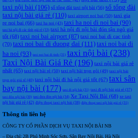
taxi nội bài
(106)
số tổng đài
số tổng đài taxi nội bài
(56)
taxi nội bài giá rẻ
(110)
taxi gia
taxi airport noi bai
(50)
taxi ha noi di noi bai
(90)
re noi bai
(66)
taxi ha noi
(43)
taxi hà nội đi nội bài đón tận ngõ giá
taxi hà nội đi các tỉnh giá rẻ
(33)
taxi noi bai airport
(87)
tốt
(68)
taxi noi bai di cac tinh
taxi noi bai di duong dai
(111)
taxi noi bai di
(70)
taxi nội bài
(238)
ha noi
(93)
taxi noi bai di tinh
(31)
Taxi Nội Bài Giá Rẻ
(196)
taxi nội bài giá rẻ
nhất
(65)
taxi nội bài rẻ
(50)
taxi nội bài trọn gói
(49)
taxi nội bài
taxi sân
taxi nội bài đi hà nội giá tốt
(67)
trọn gói giá rẻ
(40)
bay nội bài
(177)
taxi đi nội bài giá rẻ
(37)
taxi đi nội bài
(31)
Xe Taxi Nội Bài
(68)
xe taxi
taxi đưa đón nội bài
(34)
taxi đón nội bài
(30)
nội bài giá rẻ
(42)
điện thoại taxi nội bài
(38)
điện thoại taxi nội bài giá rẻ
(31)
Thông tin liên hệ
CÔNG TY CỔ PHẦN DỊCH VỤ TAXI NỘI BÀI NB
– Địa chỉ: 2B Phú Minh Sóc Sơn, Sân Bay Nội Bài, Hà Nội