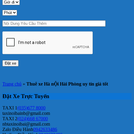
Trang chủ
»
Thuê xe Hà nỘi Hải Phòng uy tín giá tốt
Đặt Xe Trực Tuyến
TAXI 1
(035)677 8000
taxinoibainb@gmail.com
TAXI 2
(024)668 67000
nbtaxinoibai@gmail.com
Zalo Điều Hành
0942633486