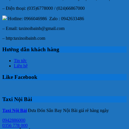
– Điện thoại: (035)6778000 / (024)66867000
Hotline: 0966046986 Zalo : 0942633486
– Email: taxinoibainb@gmail.com
– http:taxinoibainb.com
Hướng dẫn khách hàng
Tin tức
Liên hệ
Like Facebook
Taxi Nội Bài
Taxi Nội Bài
Đưa Đón Sân Bay Nội Bài giá rẻ hàng ngày
0942886000
0356 778 000