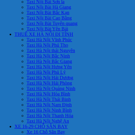
Taxi Nội Bài Sơn la
Taxi Nội Bài Hà Giang
Taxi Nội Bài Bắc Kạn
Taxi Nội Bài Cao Bằng
Taxi Nội Bài Tuyên quang
Taxi Nội Bài Yên Bái
THUÊ XE HÀ NỘI ĐI TỈNH
Taxi Hà Nội Vĩnh Phúc
Taxi Hà Nội Phú Thọ
Taxi Hà Nội thái Nguyên
Taxi Hà Nội Bắc Ninh
Taxi Hà Nội Bắc Giang
Taxi Hà Nội Hưng Yên
Taxi Hà Nội Phủ Lý
Taxi Hà Nội Hải Dương
Taxi Hà Nội Hải Phòng
Taxi Hà Nội Quảng Ninh
Taxi Hà Nội Hòa Bình
Taxi Hà Nội Thái Binh
Taxi Hà Nội Nam Định
Taxi Hà Nội Ninh Bình
Taxi Hà Nội Thanh Hóa
Taxi Hà Nội Nghệ An
XE 16-29 CHỖ SÂN BAY
Xe 16 Chỗ Sân Bay