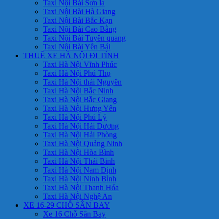
Taxi Nội Bài Sơn la
Taxi Nội Bài Hà Giang
Taxi Nội Bài Bắc Kạn
Taxi Nội Bài Cao Bằng
Taxi Nội Bài Tuyên quang
Taxi Nội Bài Yên Bái
THUÊ XE HÀ NỘI ĐI TỈNH
Taxi Hà Nội Vĩnh Phúc
Taxi Hà Nội Phú Thọ
Taxi Hà Nội thái Nguyên
Taxi Hà Nội Bắc Ninh
Taxi Hà Nội Bắc Giang
Taxi Hà Nội Hưng Yên
Taxi Hà Nội Phủ Lý
Taxi Hà Nội Hải Dương
Taxi Hà Nội Hải Phòng
Taxi Hà Nội Quảng Ninh
Taxi Hà Nội Hòa Bình
Taxi Hà Nội Thái Binh
Taxi Hà Nội Nam Định
Taxi Hà Nội Ninh Bình
Taxi Hà Nội Thanh Hóa
Taxi Hà Nội Nghệ An
XE 16-29 CHỖ SÂN BAY
Xe 16 Chỗ Sân Bay