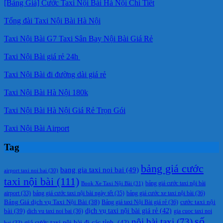
[Bảng Giá] Cước Taxi Nội Bài Hà Nội Chi Tiết
Tổng đài Taxi Nội Bài Hà Nội
Taxi Nội Bài G7 Taxi Sân Bay Nội Bài Giá Rẻ
Taxi Nội Bài giá rẻ 24h
Taxi Nội Bài đi đường dài giá rẻ
Taxi Nội Bài Hà Nội 180k
Taxi Nội Bài Hà Nội Giá Rẻ Trọn Gói
Taxi Nội Bài Airport
Tag
bảng giá cước
bang gia taxi noi bai
(49)
airport taxi noi bai
(30)
taxi nội bài
(111)
Book Xe Taxi Nội Bài
(31)
bảng giá cước taxi nội bài
bảng giá cước taxi nội bài ngày tết
(35)
bảng giá cước xe taxi nội bài
(36)
airport
(33)
cước taxi nội
Bảng Giá dịch vụ Taxi Nội Bài
(38)
Bảng giá taxi Nội Bài giá rẻ
(36)
bài
(39)
dịch vụ taxi nội bài giá rẻ
(42)
dich vu taxi noi bai
(36)
gia cuoc taxi noi
số
nội bài taxi
(73)
giá cước taxi nội bài đi các tỉnh.
(42)
bai
(33)