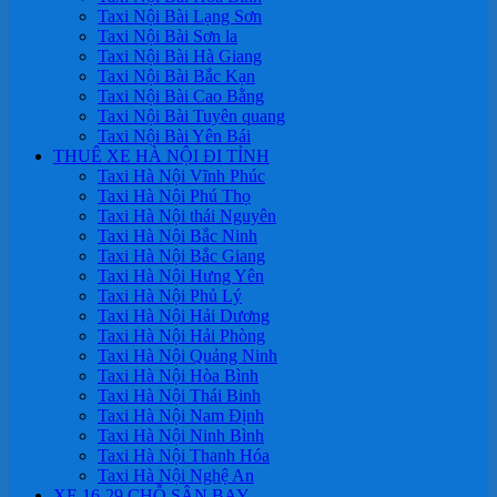
Taxi Nội Bài Lạng Sơn
Taxi Nội Bài Sơn la
Taxi Nội Bài Hà Giang
Taxi Nội Bài Bắc Kạn
Taxi Nội Bài Cao Bằng
Taxi Nội Bài Tuyên quang
Taxi Nội Bài Yên Bái
THUÊ XE HÀ NỘI ĐI TỈNH
Taxi Hà Nội Vĩnh Phúc
Taxi Hà Nội Phú Thọ
Taxi Hà Nội thái Nguyên
Taxi Hà Nội Bắc Ninh
Taxi Hà Nội Bắc Giang
Taxi Hà Nội Hưng Yên
Taxi Hà Nội Phủ Lý
Taxi Hà Nội Hải Dương
Taxi Hà Nội Hải Phòng
Taxi Hà Nội Quảng Ninh
Taxi Hà Nội Hòa Bình
Taxi Hà Nội Thái Binh
Taxi Hà Nội Nam Định
Taxi Hà Nội Ninh Bình
Taxi Hà Nội Thanh Hóa
Taxi Hà Nội Nghệ An
XE 16-29 CHỖ SÂN BAY