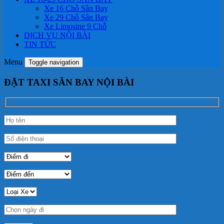
Xe 16 Chỗ Sân Bay
Xe 29 Chỗ Sân Bay
Xe Limosine 9 Chỗ
DỊCH VỤ NỘI BÀI
TIN TỨC
Menu
Toggle navigation
ĐẶT TAXI SÂN BAY NỘI BÀI