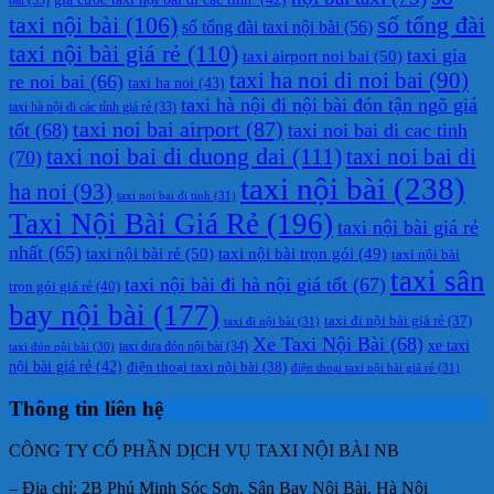
taxi nội bài
(106)
số tổng đài
số tổng đài taxi nội bài
(56)
taxi nội bài giá rẻ
(110)
taxi gia
taxi airport noi bai
(50)
taxi ha noi di noi bai
(90)
re noi bai
(66)
taxi ha noi
(43)
taxi hà nội đi nội bài đón tận ngõ giá
taxi hà nội đi các tỉnh giá rẻ
(33)
taxi noi bai airport
(87)
tốt
(68)
taxi noi bai di cac tinh
taxi noi bai di duong dai
(111)
taxi noi bai di
(70)
taxi nội bài
(238)
ha noi
(93)
taxi noi bai di tinh
(31)
Taxi Nội Bài Giá Rẻ
(196)
taxi nội bài giá rẻ
nhất
(65)
taxi nội bài rẻ
(50)
taxi nội bài trọn gói
(49)
taxi nội bài
taxi sân
taxi nội bài đi hà nội giá tốt
(67)
trọn gói giá rẻ
(40)
bay nội bài
(177)
taxi đi nội bài giá rẻ
(37)
taxi đi nội bài
(31)
Xe Taxi Nội Bài
(68)
xe taxi
taxi đưa đón nội bài
(34)
taxi đón nội bài
(30)
nội bài giá rẻ
(42)
điện thoại taxi nội bài
(38)
điện thoại taxi nội bài giá rẻ
(31)
Thông tin liên hệ
CÔNG TY CỔ PHẦN DỊCH VỤ TAXI NỘI BÀI NB
– Địa chỉ: 2B Phú Minh Sóc Sơn, Sân Bay Nội Bài, Hà Nội