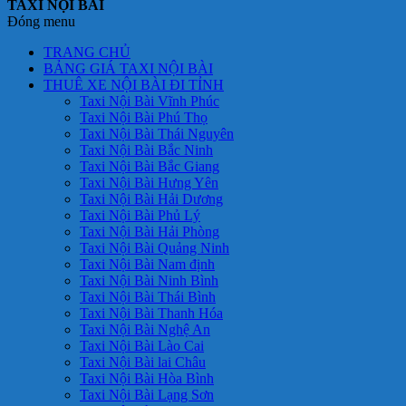
TAXI NỘI BÀI
Đóng menu
TRANG CHỦ
BẢNG GIÁ TAXI NỘI BÀI
THUÊ XE NỘI BÀI ĐI TỈNH
Taxi Nội Bài Vĩnh Phúc
Taxi Nội Bài Phú Thọ
Taxi Nội Bài Thái Nguyên
Taxi Nội Bài Bắc Ninh
Taxi Nội Bài Bắc Giang
Taxi Nội Bài Hưng Yên
Taxi Nội Bài Hải Dương
Taxi Nội Bài Phủ Lý
Taxi Nội Bài Hải Phòng
Taxi Nội Bài Quảng Ninh
Taxi Nội Bài Nam định
Taxi Nội Bài Ninh Bình
Taxi Nội Bài Thái Bình
Taxi Nội Bài Thanh Hóa
Taxi Nội Bài Nghệ An
Taxi Nội Bài Lào Cai
Taxi Nội Bài lai Châu
Taxi Nội Bài Hòa Bình
Taxi Nội Bài Lạng Sơn