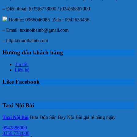
– Điện thoại: (035)6778000 / (024)66867000
Hotline: 0966046986 Zalo : 0942633486
– Email: taxinoibainb@gmail.com
– http:taxinoibainb.com
Hướng dẫn khách hàng
Tin tức
Liên hệ
Like Facebook
Taxi Nội Bài
Taxi Nội Bài
Đưa Đón Sân Bay Nội Bài giá rẻ hàng ngày
0942886000
0356 778 000