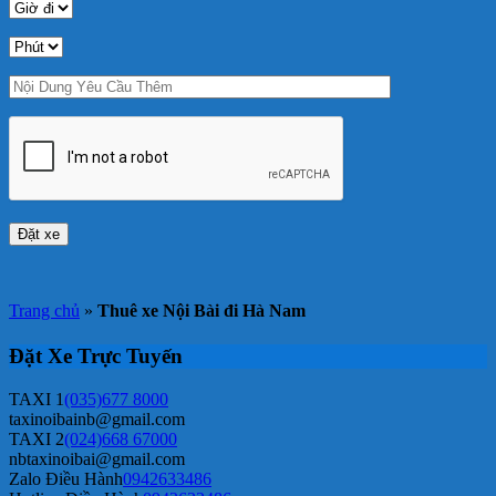
Trang chủ
»
Thuê xe Nội Bài đi Hà Nam
Đặt Xe Trực Tuyến
TAXI 1
(035)677 8000
taxinoibainb@gmail.com
TAXI 2
(024)668 67000
nbtaxinoibai@gmail.com
Zalo Điều Hành
0942633486