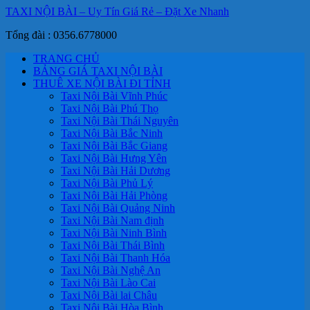
TAXI NỘI BÀI – Uy Tín Giá Rẻ – Đặt Xe Nhanh
Tổng đài : 0356.6778000
TRANG CHỦ
BẢNG GIÁ TAXI NỘI BÀI
THUÊ XE NỘI BÀI ĐI TỈNH
Taxi Nội Bài Vĩnh Phúc
Taxi Nội Bài Phú Thọ
Taxi Nội Bài Thái Nguyên
Taxi Nội Bài Bắc Ninh
Taxi Nội Bài Bắc Giang
Taxi Nội Bài Hưng Yên
Taxi Nội Bài Hải Dương
Taxi Nội Bài Phủ Lý
Taxi Nội Bài Hải Phòng
Taxi Nội Bài Quảng Ninh
Taxi Nội Bài Nam định
Taxi Nội Bài Ninh Bình
Taxi Nội Bài Thái Bình
Taxi Nội Bài Thanh Hóa
Taxi Nội Bài Nghệ An
Taxi Nội Bài Lào Cai
Taxi Nội Bài lai Châu
Taxi Nội Bài Hòa Bình