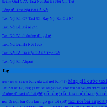
[Bảng Giá] Cước Taxi Nội Bài Hà Nội Chi Tiết
Tổng đài Taxi Nội Bài Hà Nội
Taxi Nội Bài G7 Taxi Sân Bay Nội Bài Giá Rẻ
Taxi Nội Bài giá rẻ 24h
Taxi Nội Bài đi đường dài giá rẻ
Taxi Nội Bài Hà Nội 180k
Taxi Nội Bài Hà Nội Giá Rẻ Trọn Gói
Taxi Nội Bài Airport
Tag
bảng giá cước taxi 
bang gia taxi noi bai
(49)
airport taxi noi bai
(30)
cước taxi nội bài
(39)
Taxi Nội Bài
(38)
Bảng giá taxi Nội Bài giá rẻ
(36)
dich vu taxi n
số tổng đài taxi nội bài giá rẻ
số tổng đài taxi nội bài
(56)
taxi noi bai airport
(
nội đi nội bài đón tận ngõ giá tốt
(68)