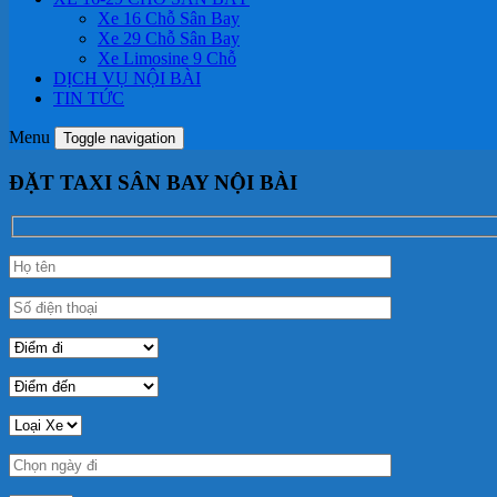
Xe 16 Chỗ Sân Bay
Xe 29 Chỗ Sân Bay
Xe Limosine 9 Chỗ
DỊCH VỤ NỘI BÀI
TIN TỨC
Menu
Toggle navigation
ĐẶT TAXI SÂN BAY NỘI BÀI