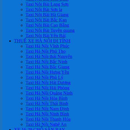
Taxi Nội Bài Lạng Sơn
Taxi Nội Bài Sơn la
Taxi Nội Bài Hà Giang
Taxi Nội Bài Bắc Kạn
Taxi Nội Bài Cao Bằng
Taxi Nội Bài Tuyên quang
Taxi Nội Bài Yên Bái
THUÊ XE HÀ NỘI ĐI TỈNH
Taxi Hà Nội Vĩnh Phúc
Taxi Hà Nội Phú Thọ
Taxi Hà Nội thái Nguyên
Taxi Hà Nội Bắc Ninh
Taxi Hà Nội Bắc Giang
Taxi Hà Nội Hưng Yên
Taxi Hà Nội Phủ Lý
Taxi Hà Nội Hải Dương
Taxi Hà Nội Hải Phòng
Taxi Hà Nội Quảng Ninh
Taxi Hà Nội Hòa Bình
Taxi Hà Nội Thái Binh
Taxi Hà Nội Nam Định
Taxi Hà Nội Ninh Bình
Taxi Hà Nội Thanh Hóa
Taxi Hà Nội Nghệ An
XE 16-29 CHỖ SÂN BAY