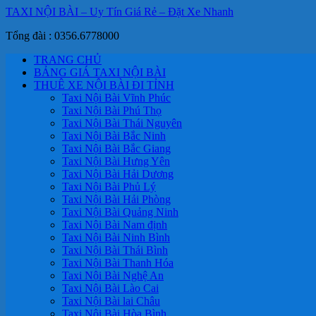
TAXI NỘI BÀI – Uy Tín Giá Rẻ – Đặt Xe Nhanh
Tổng đài : 0356.6778000
TRANG CHỦ
BẢNG GIÁ TAXI NỘI BÀI
THUÊ XE NỘI BÀI ĐI TỈNH
Taxi Nội Bài Vĩnh Phúc
Taxi Nội Bài Phú Thọ
Taxi Nội Bài Thái Nguyên
Taxi Nội Bài Bắc Ninh
Taxi Nội Bài Bắc Giang
Taxi Nội Bài Hưng Yên
Taxi Nội Bài Hải Dương
Taxi Nội Bài Phủ Lý
Taxi Nội Bài Hải Phòng
Taxi Nội Bài Quảng Ninh
Taxi Nội Bài Nam định
Taxi Nội Bài Ninh Bình
Taxi Nội Bài Thái Bình
Taxi Nội Bài Thanh Hóa
Taxi Nội Bài Nghệ An
Taxi Nội Bài Lào Cai
Taxi Nội Bài lai Châu
Taxi Nội Bài Hòa Bình