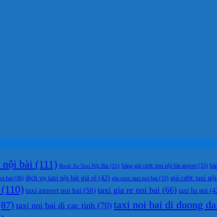
nội bài
(111)
bản
Book Xe Taxi Nội Bài
(31)
bảng giá cước taxi nội bài airport
(33)
dịch vụ taxi nội bài giá rẻ
(42)
giá cước taxi nội
oi bai
(36)
gia cuoc taxi noi bai
(33)
(110)
taxi gia re noi bai
(66)
taxi airport noi bai
(50)
taxi ha noi
(4
taxi noi bai di duong da
87)
taxi noi bai di cac tinh
(70)