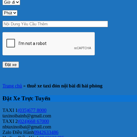
Trang chủ
»
thuê xe taxi đón nội bài đi hải phòng
Đặt Xe Trực Tuyến
TAXI 1
(035)677 8000
taxinoibainb@gmail.com
TAXI 2
(024)668 67000
nbtaxinoibai@gmail.com
Zalo Điều Hành
0942633486