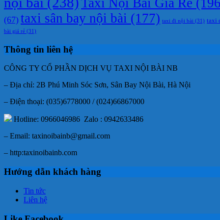
nội bài
(238)
Taxi Nội Bài Giá Rẻ
(196
taxi sân bay nội bài
(177)
(67)
taxi 
taxi đi nội bài
(31)
bài giá rẻ
(31)
Thông tin liên hệ
CÔNG TY CỔ PHẦN DỊCH VỤ TAXI NỘI BÀI NB
– Địa chỉ: 2B Phú Minh Sóc Sơn, Sân Bay Nội Bài, Hà Nội
– Điện thoại: (035)6778000 / (024)66867000
Hotline: 0966046986 Zalo : 0942633486
– Email: taxinoibainb@gmail.com
– http:taxinoibainb.com
Hướng dẫn khách hàng
Tin tức
Liên hệ
Like Facebook