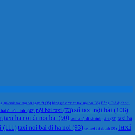
g giá cước taxi nội bài ngày tết
(35)
bảng giá cước xe taxi nội bài
(36)
Bảng Giá dịch vụ
số taxi nội bài
(106)
nội bài taxi
(73)
 bài đi các tỉnh.
(42)
taxi ha noi di noi bai
(90)
taxi hà
3)
taxi hà nội đi các tỉnh giá rẻ
(33)
taxi
i
(111)
taxi noi bai di ha noi
(93)
taxi noi bai di tinh
(31)