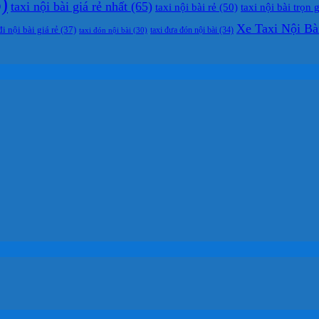
)
taxi nội bài giá rẻ nhất
(65)
taxi nội bài rẻ
(50)
taxi nội bài trọn 
Xe Taxi Nội Bà
đi nội bài giá rẻ
(37)
taxi đưa đón nội bài
(34)
taxi đón nội bài
(30)