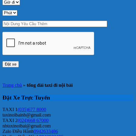
Trang chủ
»
tổng đài taxi đi nội bài
Đặt Xe Trực Tuyến
TAXI 1
(035)677 8000
taxinoibainb@gmail.com
TAXI 2
(024)668 67000
nbtaxinoibai@gmail.com
Zalo Điều Hành
0942633486