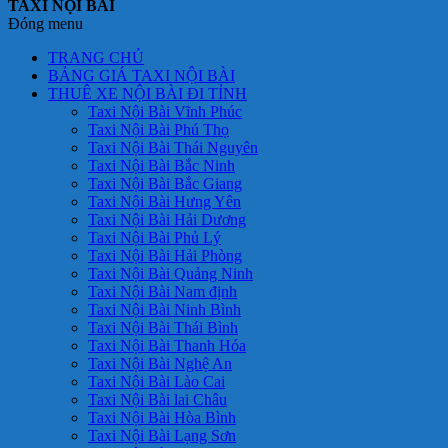
TAXI NỘI BÀI
Đóng menu
TRANG CHỦ
BẢNG GIÁ TAXI NỘI BÀI
THUÊ XE NỘI BÀI ĐI TỈNH
Taxi Nội Bài Vĩnh Phúc
Taxi Nội Bài Phú Thọ
Taxi Nội Bài Thái Nguyên
Taxi Nội Bài Bắc Ninh
Taxi Nội Bài Bắc Giang
Taxi Nội Bài Hưng Yên
Taxi Nội Bài Hải Dương
Taxi Nội Bài Phủ Lý
Taxi Nội Bài Hải Phòng
Taxi Nội Bài Quảng Ninh
Taxi Nội Bài Nam định
Taxi Nội Bài Ninh Bình
Taxi Nội Bài Thái Bình
Taxi Nội Bài Thanh Hóa
Taxi Nội Bài Nghệ An
Taxi Nội Bài Lào Cai
Taxi Nội Bài lai Châu
Taxi Nội Bài Hòa Bình
Taxi Nội Bài Lạng Sơn