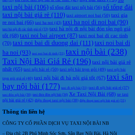
taxi nội bài
(106)
số tổng đài
số tổng đài taxi nội bài
(56)
taxi nội bài giá rẻ
(110)
taxi gia
taxi airport noi bai
(50)
taxi ha noi di noi bai
(90)
re noi bai
(66)
taxi ha noi
(43)
taxi hà nội đi nội bài đón tận ngõ giá
taxi hà nội đi các tỉnh giá rẻ
(33)
taxi noi bai airport
(87)
tốt
(68)
taxi noi bai di cac tinh
taxi noi bai di duong dai
(111)
taxi noi bai di
(70)
taxi nội bài
(238)
ha noi
(93)
taxi noi bai di tinh
(31)
Taxi Nội Bài Giá Rẻ
(196)
taxi nội bài giá rẻ
nhất
(65)
taxi nội bài rẻ
(50)
taxi nội bài trọn gói
(49)
taxi nội bài
taxi sân
taxi nội bài đi hà nội giá tốt
(67)
trọn gói giá rẻ
(40)
bay nội bài
(177)
taxi đi nội bài giá rẻ
(37)
taxi đi nội bài
(31)
Xe Taxi Nội Bài
(68)
xe taxi
taxi đưa đón nội bài
(34)
taxi đón nội bài
(30)
nội bài giá rẻ
(42)
điện thoại taxi nội bài
(38)
điện thoại taxi nội bài giá rẻ
(31)
Thông tin liên hệ
CÔNG TY CỔ PHẦN DỊCH VỤ TAXI NỘI BÀI NB
– Địa chỉ: 2B Phú Minh Sóc Sơn, Sân Bay Nội Bài, Hà Nội