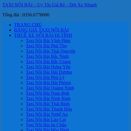
TAXI NỘI BÀI – Uy Tín Giá Rẻ – Đặt Xe Nhanh
Tổng đài : 0356.6778000
TRANG CHỦ
BẢNG GIÁ TAXI NỘI BÀI
THUÊ XE NỘI BÀI ĐI TỈNH
Taxi Nội Bài Vĩnh Phúc
Taxi Nội Bài Phú Thọ
Taxi Nội Bài Thái Nguyên
Taxi Nội Bài Bắc Ninh
Taxi Nội Bài Bắc Giang
Taxi Nội Bài Hưng Yên
Taxi Nội Bài Hải Dương
Taxi Nội Bài Phủ Lý
Taxi Nội Bài Hải Phòng
Taxi Nội Bài Quảng Ninh
Taxi Nội Bài Nam định
Taxi Nội Bài Ninh Bình
Taxi Nội Bài Thái Bình
Taxi Nội Bài Thanh Hóa
Taxi Nội Bài Nghệ An
Taxi Nội Bài Lào Cai
Taxi Nội Bài lai Châu
Taxi Nội Bài Hòa Bình