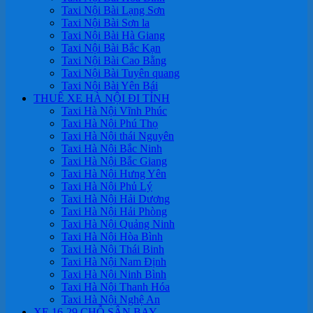
Taxi Nội Bài Lạng Sơn
Taxi Nội Bài Sơn la
Taxi Nội Bài Hà Giang
Taxi Nội Bài Bắc Kạn
Taxi Nội Bài Cao Bằng
Taxi Nội Bài Tuyên quang
Taxi Nội Bài Yên Bái
THUÊ XE HÀ NỘI ĐI TỈNH
Taxi Hà Nội Vĩnh Phúc
Taxi Hà Nội Phú Thọ
Taxi Hà Nội thái Nguyên
Taxi Hà Nội Bắc Ninh
Taxi Hà Nội Bắc Giang
Taxi Hà Nội Hưng Yên
Taxi Hà Nội Phủ Lý
Taxi Hà Nội Hải Dương
Taxi Hà Nội Hải Phòng
Taxi Hà Nội Quảng Ninh
Taxi Hà Nội Hòa Bình
Taxi Hà Nội Thái Binh
Taxi Hà Nội Nam Định
Taxi Hà Nội Ninh Bình
Taxi Hà Nội Thanh Hóa
Taxi Hà Nội Nghệ An
XE 16-29 CHỖ SÂN BAY