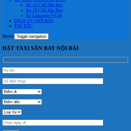
Xe 16 Chỗ Sân Bay
Xe 29 Chỗ Sân Bay
Xe Limosine 9 Chỗ
DỊCH VỤ NỘI BÀI
TIN TỨC
Menu
Toggle navigation
ĐẶT TAXI SÂN BAY NỘI BÀI