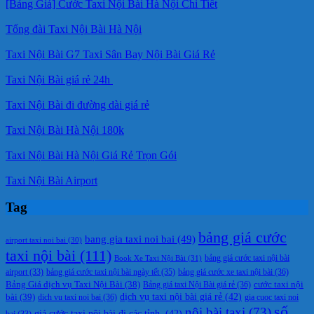
[Bảng Giá] Cước Taxi Nội Bài Hà Nội Chi Tiết
Tổng đài Taxi Nội Bài Hà Nội
Taxi Nội Bài G7 Taxi Sân Bay Nội Bài Giá Rẻ
Taxi Nội Bài giá rẻ 24h
Taxi Nội Bài đi đường dài giá rẻ
Taxi Nội Bài Hà Nội 180k
Taxi Nội Bài Hà Nội Giá Rẻ Trọn Gói
Taxi Nội Bài Airport
Tag
bảng giá cước
bang gia taxi noi bai
(49)
airport taxi noi bai
(30)
taxi nội bài
(111)
Book Xe Taxi Nội Bài
(31)
bảng giá cước taxi nội bài
bảng giá cước taxi nội bài ngày tết
(35)
bảng giá cước xe taxi nội bài
(36)
airport
(33)
cước taxi nội
Bảng Giá dịch vụ Taxi Nội Bài
(38)
Bảng giá taxi Nội Bài giá rẻ
(36)
bài
(39)
dịch vụ taxi nội bài giá rẻ
(42)
dich vu taxi noi bai
(36)
gia cuoc taxi noi
số
nội bài taxi
(73)
giá cước taxi nội bài đi các tỉnh.
(42)
bai
(33)