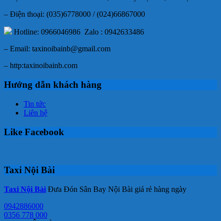
– Điện thoại: (035)6778000 / (024)66867000
Hotline: 0966046986 Zalo : 0942633486
– Email: taxinoibainb@gmail.com
– http:taxinoibainb.com
Hướng dẫn khách hàng
Tin tức
Liên hệ
Like Facebook
Taxi Nội Bài
Taxi Nội Bài
Đưa Đón Sân Bay Nội Bài giá rẻ hàng ngày
0942886000
0356 778 000