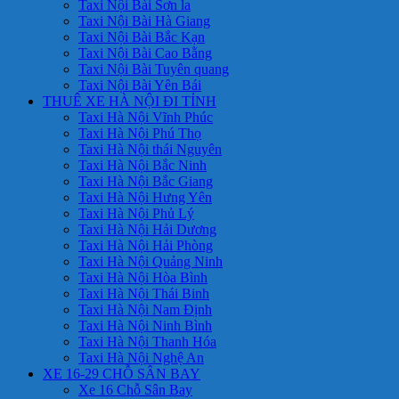
Taxi Nội Bài Sơn la
Taxi Nội Bài Hà Giang
Taxi Nội Bài Bắc Kạn
Taxi Nội Bài Cao Bằng
Taxi Nội Bài Tuyên quang
Taxi Nội Bài Yên Bái
THUÊ XE HÀ NỘI ĐI TỈNH
Taxi Hà Nội Vĩnh Phúc
Taxi Hà Nội Phú Thọ
Taxi Hà Nội thái Nguyên
Taxi Hà Nội Bắc Ninh
Taxi Hà Nội Bắc Giang
Taxi Hà Nội Hưng Yên
Taxi Hà Nội Phủ Lý
Taxi Hà Nội Hải Dương
Taxi Hà Nội Hải Phòng
Taxi Hà Nội Quảng Ninh
Taxi Hà Nội Hòa Bình
Taxi Hà Nội Thái Binh
Taxi Hà Nội Nam Định
Taxi Hà Nội Ninh Bình
Taxi Hà Nội Thanh Hóa
Taxi Hà Nội Nghệ An
XE 16-29 CHỖ SÂN BAY
Xe 16 Chỗ Sân Bay