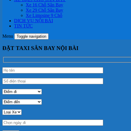
Xe 16 Chỗ Sân Bay
Xe 29 Chỗ Sân Bay
Xe Limosine 9 Chỗ
DỊCH VỤ NỘI BÀI
TIN TỨC
Menu
Toggle navigation
ĐẶT TAXI SÂN BAY NỘI BÀI