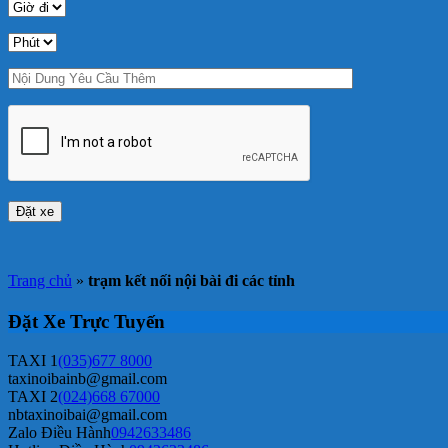
Trang chủ
»
trạm kết nối nội bài đi các tỉnh
Đặt Xe Trực Tuyến
TAXI 1
(035)677 8000
taxinoibainb@gmail.com
TAXI 2
(024)668 67000
nbtaxinoibai@gmail.com
Zalo Điều Hành
0942633486