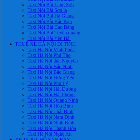
Taxi Nội Bài Lạng Sơn
Taxi Nội Bài Sơn la
Taxi Nội Bài Hà Giang
Taxi Nội Bài Bắc Kạn
Taxi Nội Bài Cao Bằng
Taxi Nội Bài Tuyên quang
Taxi Nội Bài Yên Bái
THUÊ XE HÀ NỘI ĐI TỈNH
Taxi Hà Nội Vĩnh Phúc
Taxi Hà Nội Phú Thọ
Taxi Hà Nội thái Nguyên
Taxi Hà Nội Bắc Ninh
Taxi Hà Nội Bắc Giang
Taxi Hà Nội Hưng Yên
Taxi Hà Nội Phủ Lý
Taxi Hà Nội Hải Dương
Taxi Hà Nội Hải Phòng
Taxi Hà Nội Quảng Ninh
Taxi Hà Nội Hòa Bình
Taxi Hà Nội Thái Binh
Taxi Hà Nội Nam Định
Taxi Hà Nội Ninh Bình
Taxi Hà Nội Thanh Hóa
Taxi Hà Nội Nghệ An
XE 16-29 CHỖ SÂN BAY