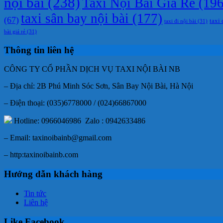
nội bài
(238)
Taxi Nội Bài Giá Rẻ
(196
taxi sân bay nội bài
(177)
(67)
taxi 
taxi đi nội bài
(31)
bài giá rẻ
(31)
Thông tin liên hệ
CÔNG TY CỔ PHẦN DỊCH VỤ TAXI NỘI BÀI NB
– Địa chỉ: 2B Phú Minh Sóc Sơn, Sân Bay Nội Bài, Hà Nội
– Điện thoại: (035)6778000 / (024)66867000
Hotline: 0966046986 Zalo : 0942633486
– Email: taxinoibainb@gmail.com
– http:taxinoibainb.com
Hướng dẫn khách hàng
Tin tức
Liên hệ
Like Facebook