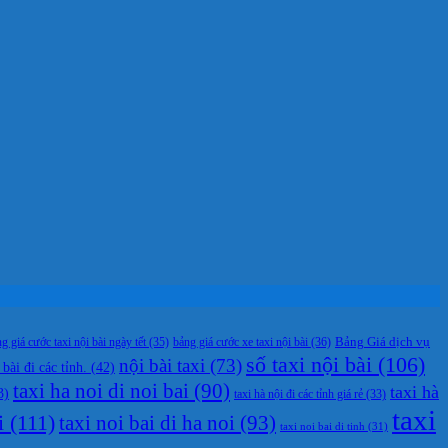
g giá cước taxi nội bài ngày tết
(35)
bảng giá cước xe taxi nội bài
(36)
Bảng Giá dịch vụ
số taxi nội bài
(106)
nội bài taxi
(73)
 bài đi các tỉnh.
(42)
taxi ha noi di noi bai
(90)
taxi hà
3)
taxi hà nội đi các tỉnh giá rẻ
(33)
taxi
i
(111)
taxi noi bai di ha noi
(93)
taxi noi bai di tinh
(31)