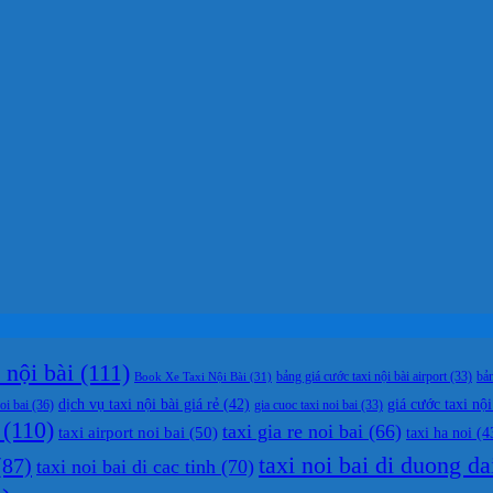
nội bài
(111)
bản
Book Xe Taxi Nội Bài
(31)
bảng giá cước taxi nội bài airport
(33)
dịch vụ taxi nội bài giá rẻ
(42)
giá cước taxi nội
oi bai
(36)
gia cuoc taxi noi bai
(33)
(110)
taxi gia re noi bai
(66)
taxi airport noi bai
(50)
taxi ha noi
(4
taxi noi bai di duong da
87)
taxi noi bai di cac tinh
(70)