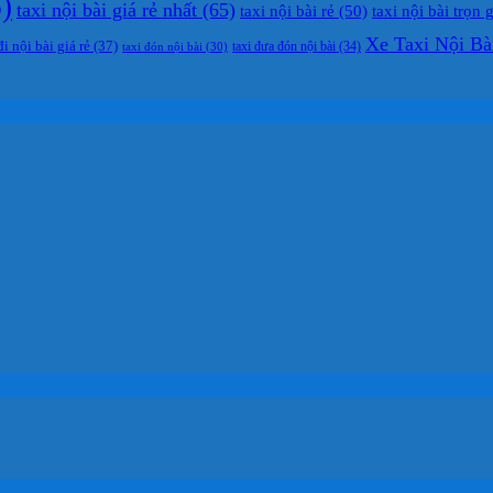
)
taxi nội bài giá rẻ nhất
(65)
taxi nội bài rẻ
(50)
taxi nội bài trọn 
Xe Taxi Nội Bà
đi nội bài giá rẻ
(37)
taxi đưa đón nội bài
(34)
taxi đón nội bài
(30)