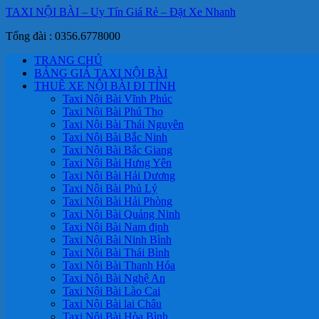
TAXI NỘI BÀI – Uy Tín Giá Rẻ – Đặt Xe Nhanh
Tổng đài : 0356.6778000
TRANG CHỦ
BẢNG GIÁ TAXI NỘI BÀI
THUÊ XE NỘI BÀI ĐI TỈNH
Taxi Nội Bài Vĩnh Phúc
Taxi Nội Bài Phú Thọ
Taxi Nội Bài Thái Nguyên
Taxi Nội Bài Bắc Ninh
Taxi Nội Bài Bắc Giang
Taxi Nội Bài Hưng Yên
Taxi Nội Bài Hải Dương
Taxi Nội Bài Phủ Lý
Taxi Nội Bài Hải Phòng
Taxi Nội Bài Quảng Ninh
Taxi Nội Bài Nam định
Taxi Nội Bài Ninh Bình
Taxi Nội Bài Thái Bình
Taxi Nội Bài Thanh Hóa
Taxi Nội Bài Nghệ An
Taxi Nội Bài Lào Cai
Taxi Nội Bài lai Châu
Taxi Nội Bài Hòa Bình