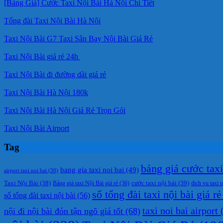
[Bảng Giá] Cước Taxi Nội Bài Hà Nội Chi Tiết
Tổng đài Taxi Nội Bài Hà Nội
Taxi Nội Bài G7 Taxi Sân Bay Nội Bài Giá Rẻ
Taxi Nội Bài giá rẻ 24h
Taxi Nội Bài đi đường dài giá rẻ
Taxi Nội Bài Hà Nội 180k
Taxi Nội Bài Hà Nội Giá Rẻ Trọn Gói
Taxi Nội Bài Airport
Tag
bảng giá cước taxi 
bang gia taxi noi bai
(49)
airport taxi noi bai
(30)
cước taxi nội bài
(39)
Taxi Nội Bài
(38)
Bảng giá taxi Nội Bài giá rẻ
(36)
dich vu taxi n
số tổng đài taxi nội bài giá rẻ
số tổng đài taxi nội bài
(56)
taxi noi bai airport
(
nội đi nội bài đón tận ngõ giá tốt
(68)