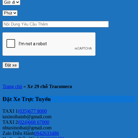
Trang chủ
»
Xe 29 chỗ Tracomeco
Đặt Xe Trực Tuyến
TAXI 1
(035)677 8000
taxinoibainb@gmail.com
TAXI 2
(024)668 67000
nbtaxinoibai@gmail.com
Zalo Điều Hành
0942633486