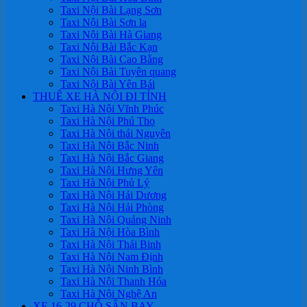
Taxi Nội Bài Lạng Sơn
Taxi Nội Bài Sơn la
Taxi Nội Bài Hà Giang
Taxi Nội Bài Bắc Kạn
Taxi Nội Bài Cao Bằng
Taxi Nội Bài Tuyên quang
Taxi Nội Bài Yên Bái
THUÊ XE HÀ NỘI ĐI TỈNH
Taxi Hà Nội Vĩnh Phúc
Taxi Hà Nội Phú Thọ
Taxi Hà Nội thái Nguyên
Taxi Hà Nội Bắc Ninh
Taxi Hà Nội Bắc Giang
Taxi Hà Nội Hưng Yên
Taxi Hà Nội Phủ Lý
Taxi Hà Nội Hải Dương
Taxi Hà Nội Hải Phòng
Taxi Hà Nội Quảng Ninh
Taxi Hà Nội Hòa Bình
Taxi Hà Nội Thái Binh
Taxi Hà Nội Nam Định
Taxi Hà Nội Ninh Bình
Taxi Hà Nội Thanh Hóa
Taxi Hà Nội Nghệ An
XE 16-29 CHỖ SÂN BAY