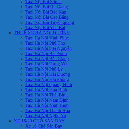
Taxi Nội Bài Sơn la
Taxi Nội Bài Hà Giang
Taxi Nội Bài Bắc Kạn
Taxi Nội Bài Cao Bằng
Taxi Nội Bài Tuyên quang
Taxi Nội Bài Yên Bái
THUÊ XE HÀ NỘI ĐI TỈNH
Taxi Hà Nội Vĩnh Phúc
Taxi Hà Nội Phú Thọ
Taxi Hà Nội thái Nguyên
Taxi Hà Nội Bắc Ninh
Taxi Hà Nội Bắc Giang
Taxi Hà Nội Hưng Yên
Taxi Hà Nội Phủ Lý
Taxi Hà Nội Hải Dương
Taxi Hà Nội Hải Phòng
Taxi Hà Nội Quảng Ninh
Taxi Hà Nội Hòa Bình
Taxi Hà Nội Thái Binh
Taxi Hà Nội Nam Định
Taxi Hà Nội Ninh Bình
Taxi Hà Nội Thanh Hóa
Taxi Hà Nội Nghệ An
XE 16-29 CHỖ SÂN BAY
Xe 16 Chỗ Sân Bay