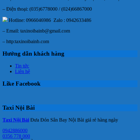
– Điện thoại: (035)6778000 / (024)66867000
Hotline: 0966046986 Zalo : 0942633486
– Email: taxinoibainb@gmail.com
– http:taxinoibainb.com
Hướng dẫn khách hàng
Tin tức
Liên hệ
Like Facebook
Taxi Nội Bài
Taxi Nội Bài
Đưa Đón Sân Bay Nội Bài giá rẻ hàng ngày
0942886000
0356 778 000