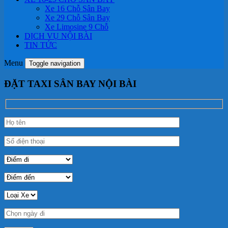
Xe 16 Chỗ Sân Bay
Xe 29 Chỗ Sân Bay
Xe Limosine 9 Chỗ
DỊCH VỤ NỘI BÀI
TIN TỨC
Menu
Toggle navigation
ĐẶT TAXI SÂN BAY NỘI BÀI