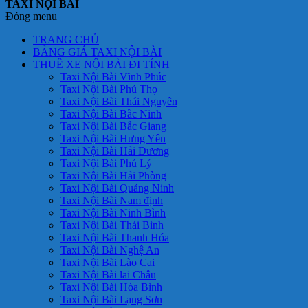
TAXI NỘI BÀI
Đóng menu
TRANG CHỦ
BẢNG GIÁ TAXI NỘI BÀI
THUÊ XE NỘI BÀI ĐI TỈNH
Taxi Nội Bài Vĩnh Phúc
Taxi Nội Bài Phú Thọ
Taxi Nội Bài Thái Nguyên
Taxi Nội Bài Bắc Ninh
Taxi Nội Bài Bắc Giang
Taxi Nội Bài Hưng Yên
Taxi Nội Bài Hải Dương
Taxi Nội Bài Phủ Lý
Taxi Nội Bài Hải Phòng
Taxi Nội Bài Quảng Ninh
Taxi Nội Bài Nam định
Taxi Nội Bài Ninh Bình
Taxi Nội Bài Thái Bình
Taxi Nội Bài Thanh Hóa
Taxi Nội Bài Nghệ An
Taxi Nội Bài Lào Cai
Taxi Nội Bài lai Châu
Taxi Nội Bài Hòa Bình
Taxi Nội Bài Lạng Sơn