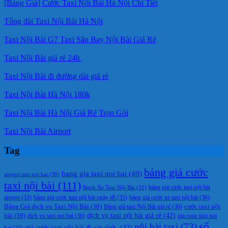
[Bảng Giá] Cước Taxi Nội Bài Hà Nội Chi Tiết
Tổng đài Taxi Nội Bài Hà Nội
Taxi Nội Bài G7 Taxi Sân Bay Nội Bài Giá Rẻ
Taxi Nội Bài giá rẻ 24h
Taxi Nội Bài đi đường dài giá rẻ
Taxi Nội Bài Hà Nội 180k
Taxi Nội Bài Hà Nội Giá Rẻ Trọn Gói
Taxi Nội Bài Airport
Tag
bảng giá cước
bang gia taxi noi bai
(49)
airport taxi noi bai
(30)
taxi nội bài
(111)
Book Xe Taxi Nội Bài
(31)
bảng giá cước taxi nội bài
bảng giá cước taxi nội bài ngày tết
(35)
bảng giá cước xe taxi nội bài
(36)
airport
(33)
cước taxi nội
Bảng Giá dịch vụ Taxi Nội Bài
(38)
Bảng giá taxi Nội Bài giá rẻ
(36)
bài
(39)
dịch vụ taxi nội bài giá rẻ
(42)
dich vu taxi noi bai
(36)
gia cuoc taxi noi
số
nội bài taxi
(73)
giá cước taxi nội bài đi các tỉnh.
(42)
bai
(33)