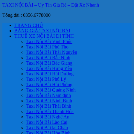
TAXI NỘI BÀI – Uy Tín Giá Rẻ – Đặt Xe Nhanh
Tổng đài : 0356.6778000
TRANG CHỦ
BẢNG GIÁ TAXI NỘI BÀI
THUÊ XE NỘI BÀI ĐI TỈNH
Taxi Nội Bài Vĩnh Phúc
Taxi Nội Bài Phú Thọ
Taxi Nội Bài Thái Nguyên
Taxi Nội Bài Bắc Ninh
Taxi Nội Bài Bắc Giang
Taxi Nội Bài Hưng Yên
Taxi Nội Bài Hải Dương
Taxi Nội Bài Phủ Lý
Taxi Nội Bài Hải Phòng
Taxi Nội Bài Quảng Ninh
Taxi Nội Bài Nam định
Taxi Nội Bài Ninh Bình
Taxi Nội Bài Thái Bình
Taxi Nội Bài Thanh Hóa
Taxi Nội Bài Nghệ An
Taxi Nội Bài Lào Cai
Taxi Nội Bài lai Châu
Taxi Nội Bài Hòa Bình