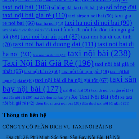
taxi nội bài
(106)
số tổng đài
số tổng đài taxi nội bài
(56)
taxi nội bài giá rẻ
(110)
taxi gia
taxi airport noi bai
(50)
taxi ha noi di noi bai
(90)
re noi bai
(66)
taxi ha noi
(43)
taxi hà nội đi nội bài đón tận ngõ giá
taxi hà nội đi các tỉnh giá rẻ
(33)
taxi noi bai airport
(87)
tốt
(68)
taxi noi bai di cac tinh
taxi noi bai di duong dai
(111)
taxi noi bai di
(70)
taxi nội bài
(238)
ha noi
(93)
taxi noi bai di tinh
(31)
Taxi Nội Bài Giá Rẻ
(196)
taxi nội bài giá rẻ
nhất
(65)
taxi nội bài rẻ
(50)
taxi nội bài trọn gói
(49)
taxi nội bài
taxi sân
taxi nội bài đi hà nội giá tốt
(67)
trọn gói giá rẻ
(40)
bay nội bài
(177)
taxi đi nội bài giá rẻ
(37)
taxi đi nội bài
(31)
Xe Taxi Nội Bài
(68)
xe taxi
taxi đưa đón nội bài
(34)
taxi đón nội bài
(30)
nội bài giá rẻ
(42)
điện thoại taxi nội bài
(38)
điện thoại taxi nội bài giá rẻ
(31)
Thông tin liên hệ
CÔNG TY CỔ PHẦN DỊCH VỤ TAXI NỘI BÀI NB
– Địa chỉ: 2B Phú Minh Sóc Sơn, Sân Bay Nội Bài, Hà Nội