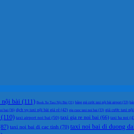
nội bài
(111)
bản
Book Xe Taxi Nội Bài
(31)
bảng giá cước taxi nội bài airport
(33)
dịch vụ taxi nội bài giá rẻ
(42)
giá cước taxi nội
oi bai
(36)
gia cuoc taxi noi bai
(33)
(110)
taxi gia re noi bai
(66)
taxi airport noi bai
(50)
taxi ha noi
(4
taxi noi bai di duong da
87)
taxi noi bai di cac tinh
(70)