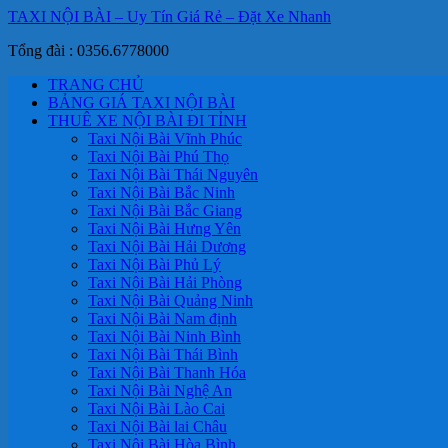
TAXI NỘI BÀI – Uy Tín Giá Rẻ – Đặt Xe Nhanh
Tổng đài : 0356.6778000
TRANG CHỦ
BẢNG GIÁ TAXI NỘI BÀI
THUÊ XE NỘI BÀI ĐI TỈNH
Taxi Nội Bài Vĩnh Phúc
Taxi Nội Bài Phú Thọ
Taxi Nội Bài Thái Nguyên
Taxi Nội Bài Bắc Ninh
Taxi Nội Bài Bắc Giang
Taxi Nội Bài Hưng Yên
Taxi Nội Bài Hải Dương
Taxi Nội Bài Phủ Lý
Taxi Nội Bài Hải Phòng
Taxi Nội Bài Quảng Ninh
Taxi Nội Bài Nam định
Taxi Nội Bài Ninh Bình
Taxi Nội Bài Thái Bình
Taxi Nội Bài Thanh Hóa
Taxi Nội Bài Nghệ An
Taxi Nội Bài Lào Cai
Taxi Nội Bài lai Châu
Taxi Nội Bài Hòa Bình