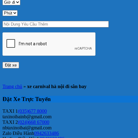
Trang chủ
»
xe carnival hà nội đi sân bay
Đặt Xe Trực Tuyến
TAXI 1
(035)677 8000
taxinoibainb@gmail.com
TAXI 2
(024)668 67000
nbtaxinoibai@gmail.com
Zalo Điều Hành
0942633486