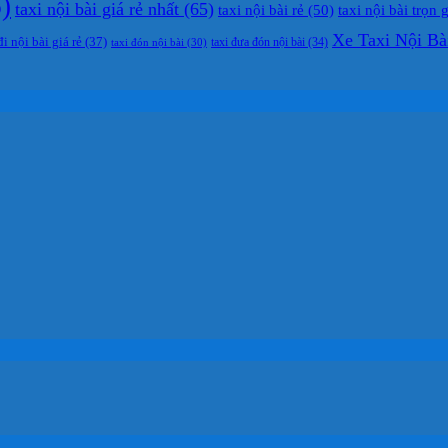
)
taxi nội bài giá rẻ nhất
(65)
taxi nội bài rẻ
(50)
taxi nội bài trọn 
Xe Taxi Nội Bà
đi nội bài giá rẻ
(37)
taxi đưa đón nội bài
(34)
taxi đón nội bài
(30)