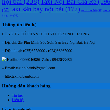
nội bài
(238)
Taxi Nội Bài Giá Rẻ
(196
taxi sân bay nội bài
(177)
(67)
taxi 
taxi đi nội bài
(31)
bài giá rẻ
(31)
Thông tin liên hệ
CÔNG TY CỔ PHẦN DỊCH VỤ TAXI NỘI BÀI NB
– Địa chỉ: 2B Phú Minh Sóc Sơn, Sân Bay Nội Bài, Hà Nội
– Điện thoại: (035)6778000 / (024)66867000
Hotline: 0966046986 Zalo : 0942633486
– Email: taxinoibainb@gmail.com
– http:taxinoibainb.com
Hướng dẫn khách hàng
Tin tức
Liên hệ
Like Facebook