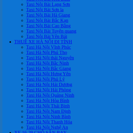
Taxi Nội Bài Lạng Sơn
Taxi Nội Bài Sơn la
Taxi Nội Bài Hà Giang
Taxi Nội Bài Bắc Kạn
Taxi Nội Bài Cao Bằng
Taxi Nội Bài Tuyên quang
Taxi Nội Bài Yên Bái
THUÊ XE HÀ NỘI ĐI TỈNH
Taxi Hà Nội Vĩnh Phúc
Taxi Hà Nội Phú Thọ
Taxi Hà Nội thái Nguyên
Taxi Hà Nội Bắc Ninh
Taxi Hà Nội Bắc Giang
Taxi Hà Nội Hưng Yên
Taxi Hà Nội Phủ Lý
Taxi Hà Nội Hải Dương
Taxi Hà Nội Hải Phòng
Taxi Hà Nội Quảng Ninh
Taxi Hà Nội Hòa Bình
Taxi Hà Nội Thái Binh
Taxi Hà Nội Nam Định
Taxi Hà Nội Ninh Bình
Taxi Hà Nội Thanh Hóa
Taxi Hà Nội Nghệ An
XE 16-29 CHỖ SÂN BAY