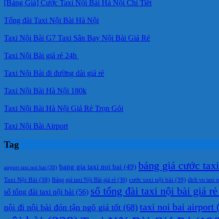
[Bảng Giá] Cước Taxi Nội Bài Hà Nội Chi Tiết
Tổng đài Taxi Nội Bài Hà Nội
Taxi Nội Bài G7 Taxi Sân Bay Nội Bài Giá Rẻ
Taxi Nội Bài giá rẻ 24h
Taxi Nội Bài đi đường dài giá rẻ
Taxi Nội Bài Hà Nội 180k
Taxi Nội Bài Hà Nội Giá Rẻ Trọn Gói
Taxi Nội Bài Airport
Tag
bảng giá cước taxi 
bang gia taxi noi bai
(49)
airport taxi noi bai
(30)
cước taxi nội bài
(39)
Taxi Nội Bài
(38)
Bảng giá taxi Nội Bài giá rẻ
(36)
dich vu taxi n
số tổng đài taxi nội bài giá rẻ
số tổng đài taxi nội bài
(56)
taxi noi bai airport
(
nội đi nội bài đón tận ngõ giá tốt
(68)