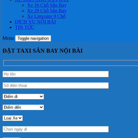
Xe 16 Chỗ Sân Bay
Xe 29 Chỗ Sân Bay
Xe Limosine 9 Chỗ
DỊCH VỤ NỘI BÀI
TIN TỨC
Menu
Toggle navigation
ĐẶT TAXI SÂN BAY NỘI BÀI