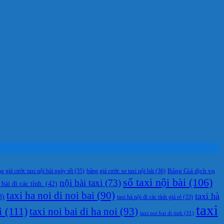
g giá cước taxi nội bài ngày tết
(35)
bảng giá cước xe taxi nội bài
(36)
Bảng Giá dịch vụ
số taxi nội bài
(106)
nội bài taxi
(73)
 bài đi các tỉnh.
(42)
taxi ha noi di noi bai
(90)
taxi hà
3)
taxi hà nội đi các tỉnh giá rẻ
(33)
taxi
i
(111)
taxi noi bai di ha noi
(93)
taxi noi bai di tinh
(31)