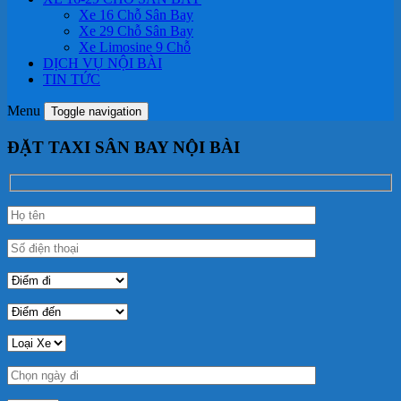
Xe 16 Chỗ Sân Bay
Xe 29 Chỗ Sân Bay
Xe Limosine 9 Chỗ
DỊCH VỤ NỘI BÀI
TIN TỨC
Menu
Toggle navigation
ĐẶT TAXI SÂN BAY NỘI BÀI