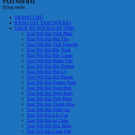
TAXI NỘI BÀI
Đóng menu
TRANG CHỦ
BẢNG GIÁ TAXI NỘI BÀI
THUÊ XE NỘI BÀI ĐI TỈNH
Taxi Nội Bài Vĩnh Phúc
Taxi Nội Bài Phú Thọ
Taxi Nội Bài Thái Nguyên
Taxi Nội Bài Bắc Ninh
Taxi Nội Bài Bắc Giang
Taxi Nội Bài Hưng Yên
Taxi Nội Bài Hải Dương
Taxi Nội Bài Phủ Lý
Taxi Nội Bài Hải Phòng
Taxi Nội Bài Quảng Ninh
Taxi Nội Bài Nam định
Taxi Nội Bài Ninh Bình
Taxi Nội Bài Thái Bình
Taxi Nội Bài Thanh Hóa
Taxi Nội Bài Nghệ An
Taxi Nội Bài Lào Cai
Taxi Nội Bài lai Châu
Taxi Nội Bài Hòa Bình
Taxi Nội Bài Lạng Sơn