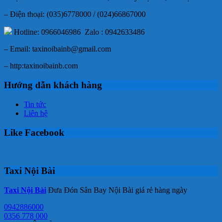
– Điện thoại: (035)6778000 / (024)66867000
Hotline: 0966046986 Zalo : 0942633486
– Email: taxinoibainb@gmail.com
– http:taxinoibainb.com
Hướng dẫn khách hàng
Tin tức
Liên hệ
Like Facebook
Taxi Nội Bài
Taxi Nội Bài
Đưa Đón Sân Bay Nội Bài giá rẻ hàng ngày
0942886000
0356 778 000