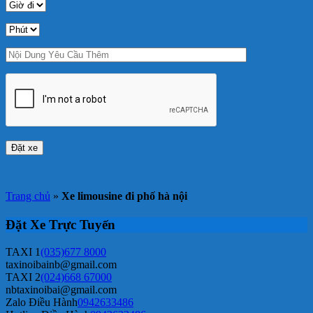
Trang chủ
»
Xe limousine đi phố hà nội
Đặt Xe Trực Tuyến
TAXI 1
(035)677 8000
taxinoibainb@gmail.com
TAXI 2
(024)668 67000
nbtaxinoibai@gmail.com
Zalo Điều Hành
0942633486