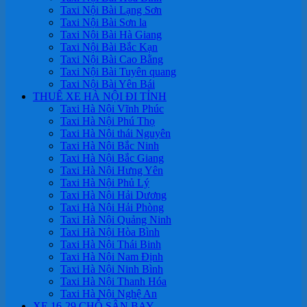
Taxi Nội Bài Lạng Sơn
Taxi Nội Bài Sơn la
Taxi Nội Bài Hà Giang
Taxi Nội Bài Bắc Kạn
Taxi Nội Bài Cao Bằng
Taxi Nội Bài Tuyên quang
Taxi Nội Bài Yên Bái
THUÊ XE HÀ NỘI ĐI TỈNH
Taxi Hà Nội Vĩnh Phúc
Taxi Hà Nội Phú Thọ
Taxi Hà Nội thái Nguyên
Taxi Hà Nội Bắc Ninh
Taxi Hà Nội Bắc Giang
Taxi Hà Nội Hưng Yên
Taxi Hà Nội Phủ Lý
Taxi Hà Nội Hải Dương
Taxi Hà Nội Hải Phòng
Taxi Hà Nội Quảng Ninh
Taxi Hà Nội Hòa Bình
Taxi Hà Nội Thái Binh
Taxi Hà Nội Nam Định
Taxi Hà Nội Ninh Bình
Taxi Hà Nội Thanh Hóa
Taxi Hà Nội Nghệ An
XE 16-29 CHỖ SÂN BAY