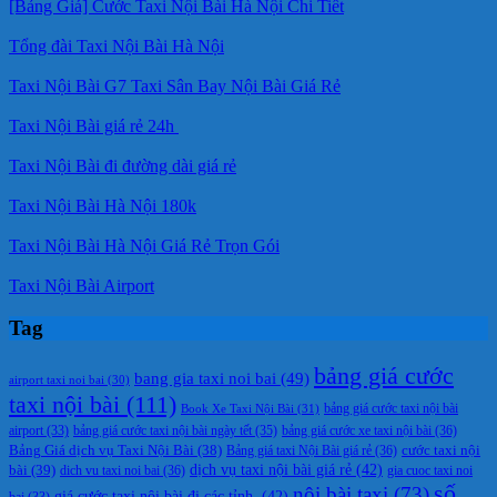
[Bảng Giá] Cước Taxi Nội Bài Hà Nội Chi Tiết
Tổng đài Taxi Nội Bài Hà Nội
Taxi Nội Bài G7 Taxi Sân Bay Nội Bài Giá Rẻ
Taxi Nội Bài giá rẻ 24h
Taxi Nội Bài đi đường dài giá rẻ
Taxi Nội Bài Hà Nội 180k
Taxi Nội Bài Hà Nội Giá Rẻ Trọn Gói
Taxi Nội Bài Airport
Tag
bảng giá cước
bang gia taxi noi bai
(49)
airport taxi noi bai
(30)
taxi nội bài
(111)
Book Xe Taxi Nội Bài
(31)
bảng giá cước taxi nội bài
bảng giá cước taxi nội bài ngày tết
(35)
bảng giá cước xe taxi nội bài
(36)
airport
(33)
cước taxi nội
Bảng Giá dịch vụ Taxi Nội Bài
(38)
Bảng giá taxi Nội Bài giá rẻ
(36)
bài
(39)
dịch vụ taxi nội bài giá rẻ
(42)
dich vu taxi noi bai
(36)
gia cuoc taxi noi
số
nội bài taxi
(73)
giá cước taxi nội bài đi các tỉnh.
(42)
bai
(33)