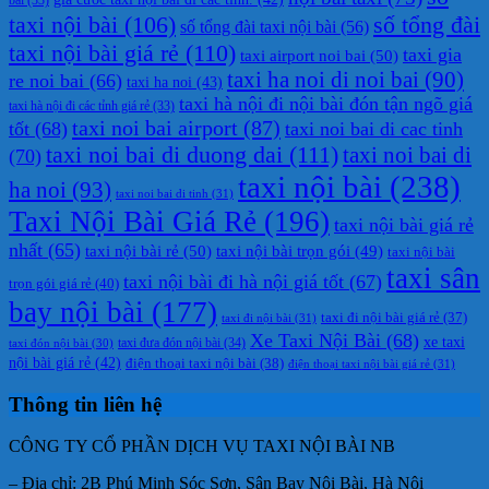
taxi nội bài
(106)
số tổng đài
số tổng đài taxi nội bài
(56)
taxi nội bài giá rẻ
(110)
taxi gia
taxi airport noi bai
(50)
taxi ha noi di noi bai
(90)
re noi bai
(66)
taxi ha noi
(43)
taxi hà nội đi nội bài đón tận ngõ giá
taxi hà nội đi các tỉnh giá rẻ
(33)
taxi noi bai airport
(87)
tốt
(68)
taxi noi bai di cac tinh
taxi noi bai di duong dai
(111)
taxi noi bai di
(70)
taxi nội bài
(238)
ha noi
(93)
taxi noi bai di tinh
(31)
Taxi Nội Bài Giá Rẻ
(196)
taxi nội bài giá rẻ
nhất
(65)
taxi nội bài rẻ
(50)
taxi nội bài trọn gói
(49)
taxi nội bài
taxi sân
taxi nội bài đi hà nội giá tốt
(67)
trọn gói giá rẻ
(40)
bay nội bài
(177)
taxi đi nội bài giá rẻ
(37)
taxi đi nội bài
(31)
Xe Taxi Nội Bài
(68)
xe taxi
taxi đưa đón nội bài
(34)
taxi đón nội bài
(30)
nội bài giá rẻ
(42)
điện thoại taxi nội bài
(38)
điện thoại taxi nội bài giá rẻ
(31)
Thông tin liên hệ
CÔNG TY CỔ PHẦN DỊCH VỤ TAXI NỘI BÀI NB
– Địa chỉ: 2B Phú Minh Sóc Sơn, Sân Bay Nội Bài, Hà Nội