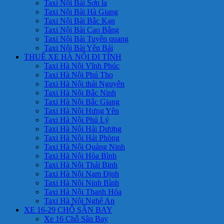
Taxi Nội Bài Sơn la
Taxi Nội Bài Hà Giang
Taxi Nội Bài Bắc Kạn
Taxi Nội Bài Cao Bằng
Taxi Nội Bài Tuyên quang
Taxi Nội Bài Yên Bái
THUÊ XE HÀ NỘI ĐI TỈNH
Taxi Hà Nội Vĩnh Phúc
Taxi Hà Nội Phú Thọ
Taxi Hà Nội thái Nguyên
Taxi Hà Nội Bắc Ninh
Taxi Hà Nội Bắc Giang
Taxi Hà Nội Hưng Yên
Taxi Hà Nội Phủ Lý
Taxi Hà Nội Hải Dương
Taxi Hà Nội Hải Phòng
Taxi Hà Nội Quảng Ninh
Taxi Hà Nội Hòa Bình
Taxi Hà Nội Thái Binh
Taxi Hà Nội Nam Định
Taxi Hà Nội Ninh Bình
Taxi Hà Nội Thanh Hóa
Taxi Hà Nội Nghệ An
XE 16-29 CHỖ SÂN BAY
Xe 16 Chỗ Sân Bay