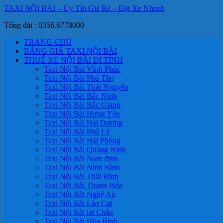
TAXI NỘI BÀI – Uy Tín Giá Rẻ – Đặt Xe Nhanh
Tổng đài : 0356.6778000
TRANG CHỦ
BẢNG GIÁ TAXI NỘI BÀI
THUÊ XE NỘI BÀI ĐI TỈNH
Taxi Nội Bài Vĩnh Phúc
Taxi Nội Bài Phú Thọ
Taxi Nội Bài Thái Nguyên
Taxi Nội Bài Bắc Ninh
Taxi Nội Bài Bắc Giang
Taxi Nội Bài Hưng Yên
Taxi Nội Bài Hải Dương
Taxi Nội Bài Phủ Lý
Taxi Nội Bài Hải Phòng
Taxi Nội Bài Quảng Ninh
Taxi Nội Bài Nam định
Taxi Nội Bài Ninh Bình
Taxi Nội Bài Thái Bình
Taxi Nội Bài Thanh Hóa
Taxi Nội Bài Nghệ An
Taxi Nội Bài Lào Cai
Taxi Nội Bài lai Châu
Taxi Nội Bài Hòa Bình