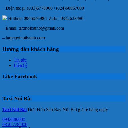
– Điện thoại: (035)6778000 / (024)66867000
Hotline: 0966046986 Zalo : 0942633486
– Email: taxinoibainb@gmail.com
– http:taxinoibainb.com
Hướng dẫn khách hàng
Tin tức
Liên hệ
Like Facebook
Taxi Nội Bài
Taxi Nội Bài
Đưa Đón Sân Bay Nội Bài giá rẻ hàng ngày
0942886000
0356 778 000