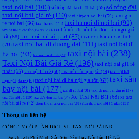
taxi nội bài
(106)
số tổng đài
số tổng đài taxi nội bài
(56)
taxi nội bài giá rẻ
(110)
taxi gia
taxi airport noi bai
(50)
taxi ha noi di noi bai
(90)
re noi bai
(66)
taxi ha noi
(43)
taxi hà nội đi nội bài đón tận ngõ giá
taxi hà nội đi các tỉnh giá rẻ
(33)
taxi noi bai airport
(87)
tốt
(68)
taxi noi bai di cac tinh
taxi noi bai di duong dai
(111)
taxi noi bai di
(70)
taxi nội bài
(238)
ha noi
(93)
taxi noi bai di tinh
(31)
Taxi Nội Bài Giá Rẻ
(196)
taxi nội bài giá rẻ
nhất
(65)
taxi nội bài rẻ
(50)
taxi nội bài trọn gói
(49)
taxi nội bài
taxi sân
taxi nội bài đi hà nội giá tốt
(67)
trọn gói giá rẻ
(40)
bay nội bài
(177)
taxi đi nội bài giá rẻ
(37)
taxi đi nội bài
(31)
Xe Taxi Nội Bài
(68)
xe taxi
taxi đưa đón nội bài
(34)
taxi đón nội bài
(30)
nội bài giá rẻ
(42)
điện thoại taxi nội bài
(38)
điện thoại taxi nội bài giá rẻ
(31)
Thông tin liên hệ
CÔNG TY CỔ PHẦN DỊCH VỤ TAXI NỘI BÀI NB
– Địa chỉ: 2B Phú Minh Sóc Sơn, Sân Bay Nội Bài, Hà Nội