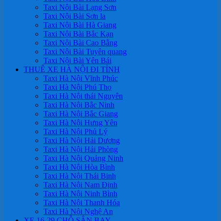
Taxi Nội Bài Lạng Sơn
Taxi Nội Bài Sơn la
Taxi Nội Bài Hà Giang
Taxi Nội Bài Bắc Kạn
Taxi Nội Bài Cao Bằng
Taxi Nội Bài Tuyên quang
Taxi Nội Bài Yên Bái
THUÊ XE HÀ NỘI ĐI TỈNH
Taxi Hà Nội Vĩnh Phúc
Taxi Hà Nội Phú Thọ
Taxi Hà Nội thái Nguyên
Taxi Hà Nội Bắc Ninh
Taxi Hà Nội Bắc Giang
Taxi Hà Nội Hưng Yên
Taxi Hà Nội Phủ Lý
Taxi Hà Nội Hải Dương
Taxi Hà Nội Hải Phòng
Taxi Hà Nội Quảng Ninh
Taxi Hà Nội Hòa Bình
Taxi Hà Nội Thái Binh
Taxi Hà Nội Nam Định
Taxi Hà Nội Ninh Bình
Taxi Hà Nội Thanh Hóa
Taxi Hà Nội Nghệ An
XE 16-29 CHỖ SÂN BAY