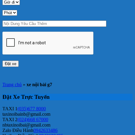
Trang chủ
»
xe nội bài g7
Đặt Xe Trực Tuyến
TAXI 1
(035)677 8000
taxinoibainb@gmail.com
TAXI 2
(024)668 67000
nbtaxinoibai@gmail.com
Zalo Điều Hành
0942633486