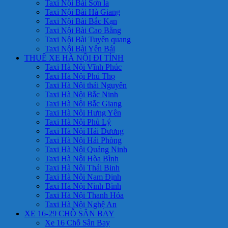
Taxi Nội Bài Sơn la
Taxi Nội Bài Hà Giang
Taxi Nội Bài Bắc Kạn
Taxi Nội Bài Cao Bằng
Taxi Nội Bài Tuyên quang
Taxi Nội Bài Yên Bái
THUÊ XE HÀ NỘI ĐI TỈNH
Taxi Hà Nội Vĩnh Phúc
Taxi Hà Nội Phú Thọ
Taxi Hà Nội thái Nguyên
Taxi Hà Nội Bắc Ninh
Taxi Hà Nội Bắc Giang
Taxi Hà Nội Hưng Yên
Taxi Hà Nội Phủ Lý
Taxi Hà Nội Hải Dương
Taxi Hà Nội Hải Phòng
Taxi Hà Nội Quảng Ninh
Taxi Hà Nội Hòa Bình
Taxi Hà Nội Thái Binh
Taxi Hà Nội Nam Định
Taxi Hà Nội Ninh Bình
Taxi Hà Nội Thanh Hóa
Taxi Hà Nội Nghệ An
XE 16-29 CHỖ SÂN BAY
Xe 16 Chỗ Sân Bay