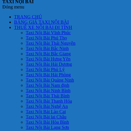
TAXI NỘI BÀI
Đóng menu
TRANG CHỦ
BẢNG GIÁ TAXI NỘI BÀI
THUÊ XE NỘI BÀI ĐI TỈNH
Taxi Nội Bài Vĩnh Phúc
Taxi Nội Bài Phú Thọ
Taxi Nội Bài Thái Nguyên
Taxi Nội Bài Bắc Ninh
Taxi Nội Bài Bắc Giang
Taxi Nội Bài Hưng Yên
Taxi Nội Bài Hải Dương
Taxi Nội Bài Phủ Lý
Taxi Nội Bài Hải Phòng
Taxi Nội Bài Quảng Ninh
Taxi Nội Bài Nam định
Taxi Nội Bài Ninh Bình
Taxi Nội Bài Thái Bình
Taxi Nội Bài Thanh Hóa
Taxi Nội Bài Nghệ An
Taxi Nội Bài Lào Cai
Taxi Nội Bài lai Châu
Taxi Nội Bài Hòa Bình
Taxi Nội Bài Lạng Sơn