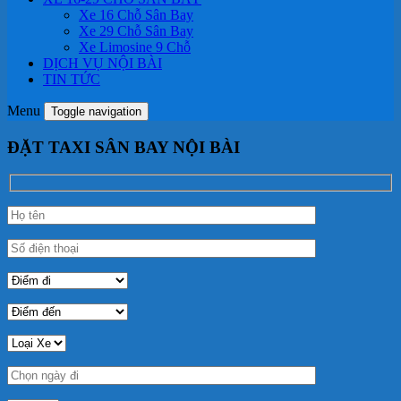
Xe 16 Chỗ Sân Bay
Xe 29 Chỗ Sân Bay
Xe Limosine 9 Chỗ
DỊCH VỤ NỘI BÀI
TIN TỨC
Menu
Toggle navigation
ĐẶT TAXI SÂN BAY NỘI BÀI