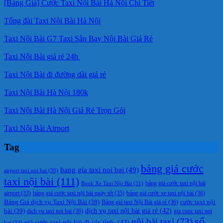
[Bảng Giá] Cước Taxi Nội Bài Hà Nội Chi Tiết
Tổng đài Taxi Nội Bài Hà Nội
Taxi Nội Bài G7 Taxi Sân Bay Nội Bài Giá Rẻ
Taxi Nội Bài giá rẻ 24h
Taxi Nội Bài đi đường dài giá rẻ
Taxi Nội Bài Hà Nội 180k
Taxi Nội Bài Hà Nội Giá Rẻ Trọn Gói
Taxi Nội Bài Airport
Tag
bảng giá cước
bang gia taxi noi bai
(49)
airport taxi noi bai
(30)
taxi nội bài
(111)
Book Xe Taxi Nội Bài
(31)
bảng giá cước taxi nội bài
bảng giá cước taxi nội bài ngày tết
(35)
bảng giá cước xe taxi nội bài
(36)
airport
(33)
cước taxi nội
Bảng Giá dịch vụ Taxi Nội Bài
(38)
Bảng giá taxi Nội Bài giá rẻ
(36)
bài
(39)
dịch vụ taxi nội bài giá rẻ
(42)
dich vu taxi noi bai
(36)
gia cuoc taxi noi
số
nội bài taxi
(73)
giá cước taxi nội bài đi các tỉnh.
(42)
bai
(33)