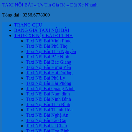
TAXI NỘI BÀI – Uy Tín Giá Rẻ – Đặt Xe Nhanh
Tổng đài : 0356.6778000
TRANG CHỦ
BẢNG GIÁ TAXI NỘI BÀI
THUÊ XE NỘI BÀI ĐI TỈNH
Taxi Nội Bài Vĩnh Phúc
Taxi Nội Bài Phú Thọ
Taxi Nội Bài Thái Nguyên
Taxi Nội Bài Bắc Ninh
Taxi Nội Bài Bắc Giang
Taxi Nội Bài Hưng Yên
Taxi Nội Bài Hải Dương
Taxi Nội Bài Phủ Lý
Taxi Nội Bài Hải Phòng
Taxi Nội Bài Quảng Ninh
Taxi Nội Bài Nam định
Taxi Nội Bài Ninh Bình
Taxi Nội Bài Thái Bình
Taxi Nội Bài Thanh Hóa
Taxi Nội Bài Nghệ An
Taxi Nội Bài Lào Cai
Taxi Nội Bài lai Châu
Taxi Nội Bài Hòa Bình