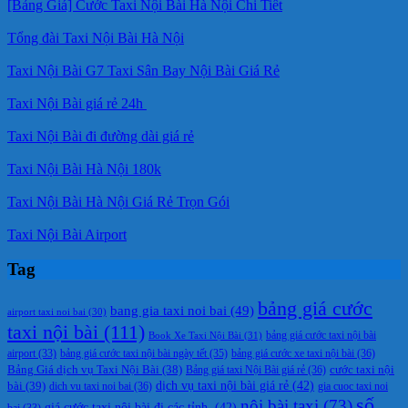
[Bảng Giá] Cước Taxi Nội Bài Hà Nội Chi Tiết
Tổng đài Taxi Nội Bài Hà Nội
Taxi Nội Bài G7 Taxi Sân Bay Nội Bài Giá Rẻ
Taxi Nội Bài giá rẻ 24h
Taxi Nội Bài đi đường dài giá rẻ
Taxi Nội Bài Hà Nội 180k
Taxi Nội Bài Hà Nội Giá Rẻ Trọn Gói
Taxi Nội Bài Airport
Tag
bảng giá cước
bang gia taxi noi bai
(49)
airport taxi noi bai
(30)
taxi nội bài
(111)
Book Xe Taxi Nội Bài
(31)
bảng giá cước taxi nội bài
bảng giá cước taxi nội bài ngày tết
(35)
bảng giá cước xe taxi nội bài
(36)
airport
(33)
cước taxi nội
Bảng Giá dịch vụ Taxi Nội Bài
(38)
Bảng giá taxi Nội Bài giá rẻ
(36)
bài
(39)
dịch vụ taxi nội bài giá rẻ
(42)
dich vu taxi noi bai
(36)
gia cuoc taxi noi
số
nội bài taxi
(73)
giá cước taxi nội bài đi các tỉnh.
(42)
bai
(33)