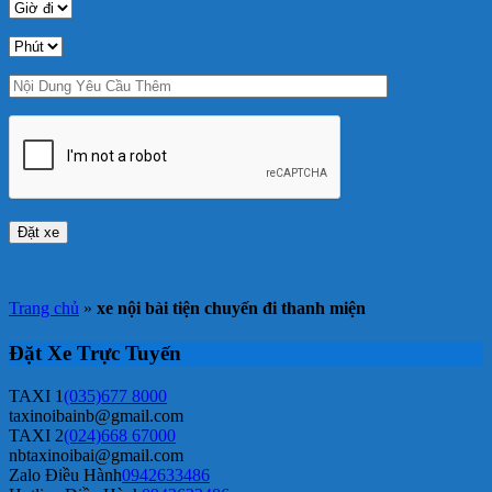
Trang chủ
»
xe nội bài tiện chuyến đi thanh miện
Đặt Xe Trực Tuyến
TAXI 1
(035)677 8000
taxinoibainb@gmail.com
TAXI 2
(024)668 67000
nbtaxinoibai@gmail.com
Zalo Điều Hành
0942633486