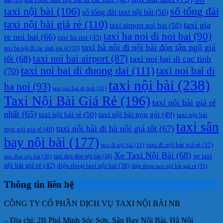
taxi nội bài
(106)
số tổng đài
số tổng đài taxi nội bài
(56)
taxi nội bài giá rẻ
(110)
taxi gia
taxi airport noi bai
(50)
taxi ha noi di noi bai
(90)
re noi bai
(66)
taxi ha noi
(43)
taxi hà nội đi nội bài đón tận ngõ giá
taxi hà nội đi các tỉnh giá rẻ
(33)
taxi noi bai airport
(87)
tốt
(68)
taxi noi bai di cac tinh
taxi noi bai di duong dai
(111)
taxi noi bai di
(70)
taxi nội bài
(238)
ha noi
(93)
taxi noi bai di tinh
(31)
Taxi Nội Bài Giá Rẻ
(196)
taxi nội bài giá rẻ
nhất
(65)
taxi nội bài rẻ
(50)
taxi nội bài trọn gói
(49)
taxi nội bài
taxi sân
taxi nội bài đi hà nội giá tốt
(67)
trọn gói giá rẻ
(40)
bay nội bài
(177)
taxi đi nội bài giá rẻ
(37)
taxi đi nội bài
(31)
Xe Taxi Nội Bài
(68)
xe taxi
taxi đưa đón nội bài
(34)
taxi đón nội bài
(30)
nội bài giá rẻ
(42)
điện thoại taxi nội bài
(38)
điện thoại taxi nội bài giá rẻ
(31)
Thông tin liên hệ
CÔNG TY CỔ PHẦN DỊCH VỤ TAXI NỘI BÀI NB
– Địa chỉ: 2B Phú Minh Sóc Sơn, Sân Bay Nội Bài, Hà Nội