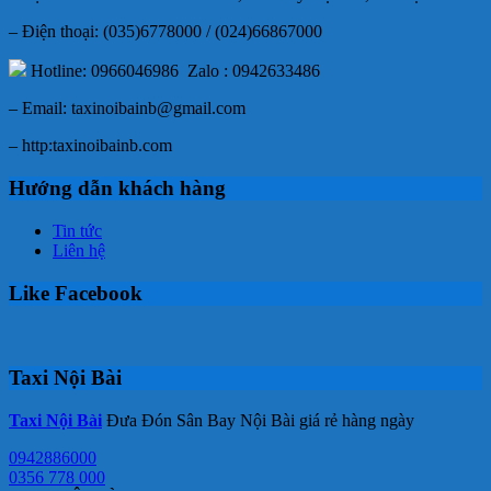
– Điện thoại: (035)6778000 / (024)66867000
Hotline: 0966046986 Zalo : 0942633486
– Email: taxinoibainb@gmail.com
– http:taxinoibainb.com
Hướng dẫn khách hàng
Tin tức
Liên hệ
Like Facebook
Taxi Nội Bài
Taxi Nội Bài
Đưa Đón Sân Bay Nội Bài giá rẻ hàng ngày
0942886000
0356 778 000