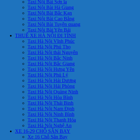
Taxi Nội Bài Sơn la
Taxi Nội Bài Hà Giang
Taxi Nội Bài Bắc Kạn
Taxi Nội Bài Cao Bằng
Taxi Nội Bài Tuyên quang
Taxi Nội Bài Yên Bái
THUÊ XE HÀ NỘI ĐI TỈNH
Taxi Hà Nội Vĩnh Phúc
Taxi Hà Nội Phú Thọ
Taxi Hà Nội thái Nguyên
Taxi Hà Nội Bắc Ninh
Taxi Hà Nội Bắc Giang
Taxi Hà Nội Hưng Yên
Taxi Hà Nội Phủ Lý
Taxi Hà Nội Hải Dương
Taxi Hà Nội Hải Phòng
Taxi Hà Nội Quảng Ninh
Taxi Hà Nội Hòa Bình
Taxi Hà Nội Thái Binh
Taxi Hà Nội Nam Định
Taxi Hà Nội Ninh Bình
Taxi Hà Nội Thanh Hóa
Taxi Hà Nội Nghệ An
XE 16-29 CHỖ SÂN BAY
Xe 16 Chỗ Sân Bay