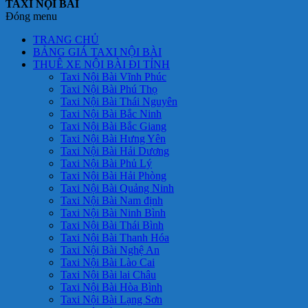
TAXI NỘI BÀI
Đóng menu
TRANG CHỦ
BẢNG GIÁ TAXI NỘI BÀI
THUÊ XE NỘI BÀI ĐI TỈNH
Taxi Nội Bài Vĩnh Phúc
Taxi Nội Bài Phú Thọ
Taxi Nội Bài Thái Nguyên
Taxi Nội Bài Bắc Ninh
Taxi Nội Bài Bắc Giang
Taxi Nội Bài Hưng Yên
Taxi Nội Bài Hải Dương
Taxi Nội Bài Phủ Lý
Taxi Nội Bài Hải Phòng
Taxi Nội Bài Quảng Ninh
Taxi Nội Bài Nam định
Taxi Nội Bài Ninh Bình
Taxi Nội Bài Thái Bình
Taxi Nội Bài Thanh Hóa
Taxi Nội Bài Nghệ An
Taxi Nội Bài Lào Cai
Taxi Nội Bài lai Châu
Taxi Nội Bài Hòa Bình
Taxi Nội Bài Lạng Sơn