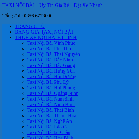
TAXI NỘI BÀI – Uy Tín Giá Rẻ – Đặt Xe Nhanh
Tổng đài : 0356.6778000
TRANG CHỦ
BẢNG GIÁ TAXI NỘI BÀI
THUÊ XE NỘI BÀI ĐI TỈNH
Taxi Nội Bài Vĩnh Phúc
Taxi Nội Bài Phú Thọ
Taxi Nội Bài Thái Nguyên
Taxi Nội Bài Bắc Ninh
Taxi Nội Bài Bắc Giang
Taxi Nội Bài Hưng Yên
Taxi Nội Bài Hải Dương
Taxi Nội Bài Phủ Lý
Taxi Nội Bài Hải Phòng
Taxi Nội Bài Quảng Ninh
Taxi Nội Bài Nam định
Taxi Nội Bài Ninh Bình
Taxi Nội Bài Thái Bình
Taxi Nội Bài Thanh Hóa
Taxi Nội Bài Nghệ An
Taxi Nội Bài Lào Cai
Taxi Nội Bài lai Châu
Taxi Nội Bài Hòa Bình