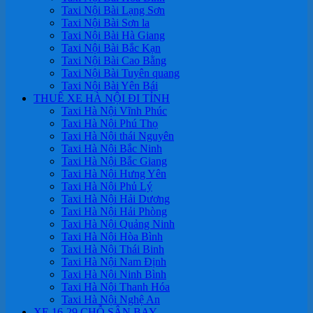
Taxi Nội Bài Lạng Sơn
Taxi Nội Bài Sơn la
Taxi Nội Bài Hà Giang
Taxi Nội Bài Bắc Kạn
Taxi Nội Bài Cao Bằng
Taxi Nội Bài Tuyên quang
Taxi Nội Bài Yên Bái
THUÊ XE HÀ NỘI ĐI TỈNH
Taxi Hà Nội Vĩnh Phúc
Taxi Hà Nội Phú Thọ
Taxi Hà Nội thái Nguyên
Taxi Hà Nội Bắc Ninh
Taxi Hà Nội Bắc Giang
Taxi Hà Nội Hưng Yên
Taxi Hà Nội Phủ Lý
Taxi Hà Nội Hải Dương
Taxi Hà Nội Hải Phòng
Taxi Hà Nội Quảng Ninh
Taxi Hà Nội Hòa Bình
Taxi Hà Nội Thái Binh
Taxi Hà Nội Nam Định
Taxi Hà Nội Ninh Bình
Taxi Hà Nội Thanh Hóa
Taxi Hà Nội Nghệ An
XE 16-29 CHỖ SÂN BAY