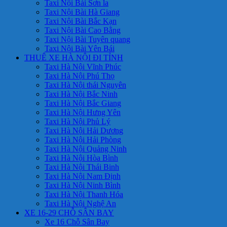
Taxi Nội Bài Sơn la
Taxi Nội Bài Hà Giang
Taxi Nội Bài Bắc Kạn
Taxi Nội Bài Cao Bằng
Taxi Nội Bài Tuyên quang
Taxi Nội Bài Yên Bái
THUÊ XE HÀ NỘI ĐI TỈNH
Taxi Hà Nội Vĩnh Phúc
Taxi Hà Nội Phú Thọ
Taxi Hà Nội thái Nguyên
Taxi Hà Nội Bắc Ninh
Taxi Hà Nội Bắc Giang
Taxi Hà Nội Hưng Yên
Taxi Hà Nội Phủ Lý
Taxi Hà Nội Hải Dương
Taxi Hà Nội Hải Phòng
Taxi Hà Nội Quảng Ninh
Taxi Hà Nội Hòa Bình
Taxi Hà Nội Thái Binh
Taxi Hà Nội Nam Định
Taxi Hà Nội Ninh Bình
Taxi Hà Nội Thanh Hóa
Taxi Hà Nội Nghệ An
XE 16-29 CHỖ SÂN BAY
Xe 16 Chỗ Sân Bay