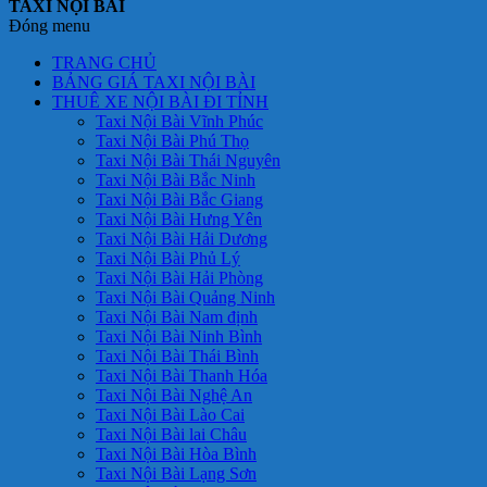
TAXI NỘI BÀI
Đóng menu
TRANG CHỦ
BẢNG GIÁ TAXI NỘI BÀI
THUÊ XE NỘI BÀI ĐI TỈNH
Taxi Nội Bài Vĩnh Phúc
Taxi Nội Bài Phú Thọ
Taxi Nội Bài Thái Nguyên
Taxi Nội Bài Bắc Ninh
Taxi Nội Bài Bắc Giang
Taxi Nội Bài Hưng Yên
Taxi Nội Bài Hải Dương
Taxi Nội Bài Phủ Lý
Taxi Nội Bài Hải Phòng
Taxi Nội Bài Quảng Ninh
Taxi Nội Bài Nam định
Taxi Nội Bài Ninh Bình
Taxi Nội Bài Thái Bình
Taxi Nội Bài Thanh Hóa
Taxi Nội Bài Nghệ An
Taxi Nội Bài Lào Cai
Taxi Nội Bài lai Châu
Taxi Nội Bài Hòa Bình
Taxi Nội Bài Lạng Sơn