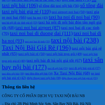
taxi nội bài
(106)
số tổng đài
số tổng đài taxi nội bài
(56)
taxi nội bài giá rẻ
(110)
taxi gia
taxi airport noi bai
(50)
taxi ha noi di noi bai
(90)
re noi bai
(66)
taxi ha noi
(43)
taxi hà nội đi nội bài đón tận ngõ giá
taxi hà nội đi các tỉnh giá rẻ
(33)
taxi noi bai airport
(87)
tốt
(68)
taxi noi bai di cac tinh
taxi noi bai di duong dai
(111)
taxi noi bai di
(70)
taxi nội bài
(238)
ha noi
(93)
taxi noi bai di tinh
(31)
Taxi Nội Bài Giá Rẻ
(196)
taxi nội bài giá rẻ
nhất
(65)
taxi nội bài rẻ
(50)
taxi nội bài trọn gói
(49)
taxi nội bài
taxi sân
taxi nội bài đi hà nội giá tốt
(67)
trọn gói giá rẻ
(40)
bay nội bài
(177)
taxi đi nội bài giá rẻ
(37)
taxi đi nội bài
(31)
Xe Taxi Nội Bài
(68)
xe taxi
taxi đưa đón nội bài
(34)
taxi đón nội bài
(30)
nội bài giá rẻ
(42)
điện thoại taxi nội bài
(38)
điện thoại taxi nội bài giá rẻ
(31)
Thông tin liên hệ
CÔNG TY CỔ PHẦN DỊCH VỤ TAXI NỘI BÀI NB
– Địa chỉ: 2B Phú Minh Sóc Sơn, Sân Bay Nội Bài, Hà Nội