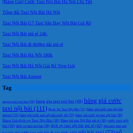
[Bảng Giá] Cước Taxi Nội Bài Hà Nội Chi Tiết
Tổng đài Taxi Nội Bài Hà Nội
Taxi Nội Bài G7 Taxi Sân Bay Nội Bài Giá Rẻ
Taxi Nội Bài giá rẻ 24h
Taxi Nội Bài đi đường dài giá rẻ
Taxi Nội Bài Hà Nội 180k
Taxi Nội Bài Hà Nội Giá Rẻ Trọn Gói
Taxi Nội Bài Airport
Tag
bảng giá cước
bang gia taxi noi bai
(49)
airport taxi noi bai
(30)
taxi nội bài
(111)
Book Xe Taxi Nội Bài
(31)
bảng giá cước taxi nội bài
bảng giá cước taxi nội bài ngày tết
(35)
bảng giá cước xe taxi nội bài
(36)
airport
(33)
cước taxi nội
Bảng Giá dịch vụ Taxi Nội Bài
(38)
Bảng giá taxi Nội Bài giá rẻ
(36)
bài
(39)
dịch vụ taxi nội bài giá rẻ
(42)
dich vu taxi noi bai
(36)
gia cuoc taxi noi
số
nội bài taxi
(73)
giá cước taxi nội bài đi các tỉnh.
(42)
bai
(33)