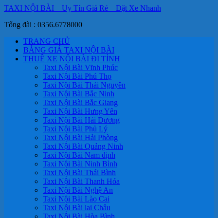
TAXI NỘI BÀI – Uy Tín Giá Rẻ – Đặt Xe Nhanh
Tổng đài : 0356.6778000
TRANG CHỦ
BẢNG GIÁ TAXI NỘI BÀI
THUÊ XE NỘI BÀI ĐI TỈNH
Taxi Nội Bài Vĩnh Phúc
Taxi Nội Bài Phú Thọ
Taxi Nội Bài Thái Nguyên
Taxi Nội Bài Bắc Ninh
Taxi Nội Bài Bắc Giang
Taxi Nội Bài Hưng Yên
Taxi Nội Bài Hải Dương
Taxi Nội Bài Phủ Lý
Taxi Nội Bài Hải Phòng
Taxi Nội Bài Quảng Ninh
Taxi Nội Bài Nam định
Taxi Nội Bài Ninh Bình
Taxi Nội Bài Thái Bình
Taxi Nội Bài Thanh Hóa
Taxi Nội Bài Nghệ An
Taxi Nội Bài Lào Cai
Taxi Nội Bài lai Châu
Taxi Nội Bài Hòa Bình