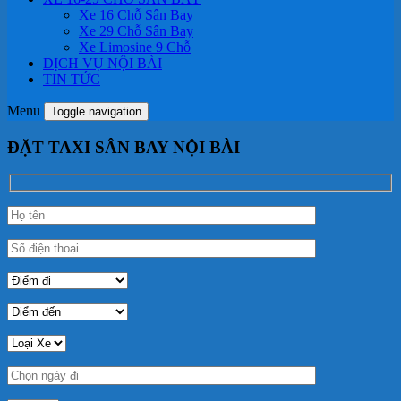
Xe 16 Chỗ Sân Bay
Xe 29 Chỗ Sân Bay
Xe Limosine 9 Chỗ
DỊCH VỤ NỘI BÀI
TIN TỨC
Menu
Toggle navigation
ĐẶT TAXI SÂN BAY NỘI BÀI