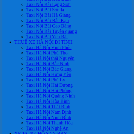
Taxi Nội Bài Lạng Sơn
Taxi Nội Bài Sơn la
Taxi Nội Bài Hà Giang
Taxi Nội Bài Bắc Kạn
Taxi Nội Bài Cao Bằng
Taxi Nội Bài Tuyên quang
Taxi Nội Bài Yên Bái
THUÊ XE HÀ NỘI ĐI TỈNH
Taxi Hà Nội Vĩnh Phúc
Taxi Hà Nội Phú Thọ
Taxi Hà Nội thái Nguyên
Taxi Hà Nội Bắc Ninh
Taxi Hà Nội Bắc Giang
Taxi Hà Nội Hưng Yên
Taxi Hà Nội Phủ Lý
Taxi Hà Nội Hải Dương
Taxi Hà Nội Hải Phòng
Taxi Hà Nội Quảng Ninh
Taxi Hà Nội Hòa Bình
Taxi Hà Nội Thái Binh
Taxi Hà Nội Nam Định
Taxi Hà Nội Ninh Bình
Taxi Hà Nội Thanh Hóa
Taxi Hà Nội Nghệ An
XE 16-29 CHỖ SÂN BAY