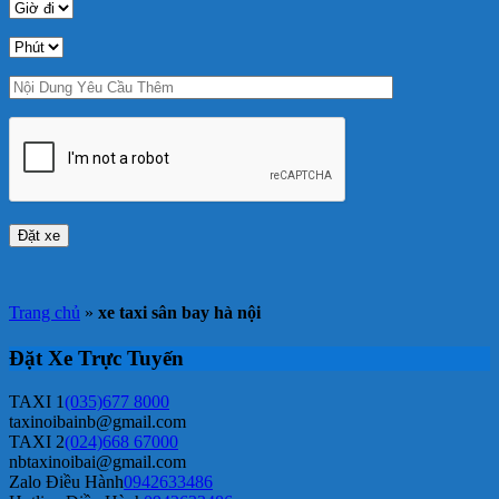
Trang chủ
»
xe taxi sân bay hà nội
Đặt Xe Trực Tuyến
TAXI 1
(035)677 8000
taxinoibainb@gmail.com
TAXI 2
(024)668 67000
nbtaxinoibai@gmail.com
Zalo Điều Hành
0942633486