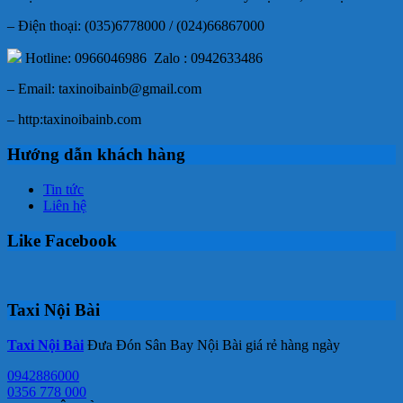
– Điện thoại: (035)6778000 / (024)66867000
Hotline: 0966046986 Zalo : 0942633486
– Email: taxinoibainb@gmail.com
– http:taxinoibainb.com
Hướng dẫn khách hàng
Tin tức
Liên hệ
Like Facebook
Taxi Nội Bài
Taxi Nội Bài
Đưa Đón Sân Bay Nội Bài giá rẻ hàng ngày
0942886000
0356 778 000