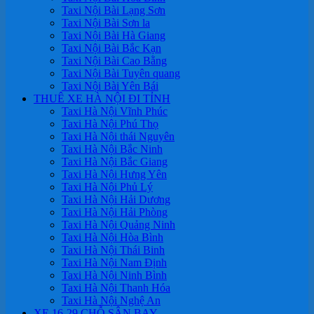
Taxi Nội Bài Lạng Sơn
Taxi Nội Bài Sơn la
Taxi Nội Bài Hà Giang
Taxi Nội Bài Bắc Kạn
Taxi Nội Bài Cao Bằng
Taxi Nội Bài Tuyên quang
Taxi Nội Bài Yên Bái
THUÊ XE HÀ NỘI ĐI TỈNH
Taxi Hà Nội Vĩnh Phúc
Taxi Hà Nội Phú Thọ
Taxi Hà Nội thái Nguyên
Taxi Hà Nội Bắc Ninh
Taxi Hà Nội Bắc Giang
Taxi Hà Nội Hưng Yên
Taxi Hà Nội Phủ Lý
Taxi Hà Nội Hải Dương
Taxi Hà Nội Hải Phòng
Taxi Hà Nội Quảng Ninh
Taxi Hà Nội Hòa Bình
Taxi Hà Nội Thái Binh
Taxi Hà Nội Nam Định
Taxi Hà Nội Ninh Bình
Taxi Hà Nội Thanh Hóa
Taxi Hà Nội Nghệ An
XE 16-29 CHỖ SÂN BAY