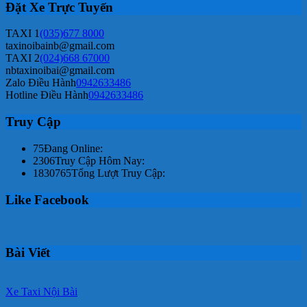
Đặt Xe Trực Tuyến
TAXI 1
(035)677 8000
taxinoibainb@gmail.com
TAXI 2
(024)668 67000
nbtaxinoibai@gmail.com
Zalo Điều Hành
0942633486
Hotline Điều Hành
0942633486
Truy Cập
75
Đang Online:
2306
Truy Cập Hôm Nay:
1830765
Tổng Lượt Truy Cập:
Like Facebook
Bài Viết
Xe Taxi Nội Bài