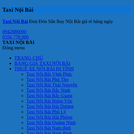
Taxi Nội Bài
Taxi Nội Bài
Đưa Đón Sân Bay Nội Bài giá rẻ hàng ngày
0942886000
0356 778 000
TAXI NỘI BÀI
Đóng menu
TRANG CHỦ
BẢNG GIÁ TAXI NỘI BÀI
THUÊ XE NỘI BÀI ĐI TỈNH
Taxi Nội Bài Vĩnh Phúc
Taxi Nội Bài Phú Thọ
Taxi Nội Bài Thái Nguyên
Taxi Nội Bài Bắc Ninh
Taxi Nội Bài Bắc Giang
Taxi Nội Bài Hưng Yên
Taxi Nội Bài Hải Dương
Taxi Nội Bài Phủ Lý
Taxi Nội Bài Hải Phòng
Taxi Nội Bài Quảng Ninh
Taxi Nội Bài Nam định
Taxi Nội Bài Ninh Bình