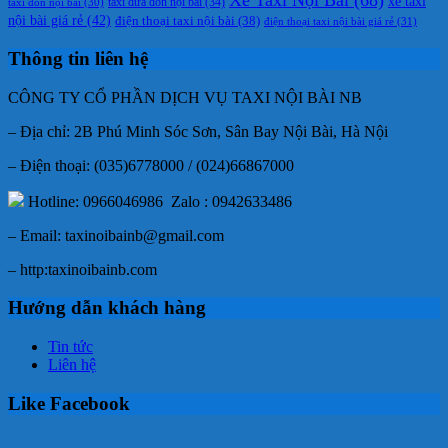
Xe Taxi Nội Bài
(68)
xe taxi
taxi đưa đón nội bài
(34)
taxi đón nội bài
(30)
nội bài giá rẻ
(42)
điện thoại taxi nội bài
(38)
điện thoại taxi nội bài giá rẻ
(31)
Thông tin liên hệ
CÔNG TY CỔ PHẦN DỊCH VỤ TAXI NỘI BÀI NB
– Địa chỉ: 2B Phú Minh Sóc Sơn, Sân Bay Nội Bài, Hà Nội
– Điện thoại: (035)6778000 / (024)66867000
Hotline: 0966046986 Zalo : 0942633486
– Email: taxinoibainb@gmail.com
– http:taxinoibainb.com
Hướng dẫn khách hàng
Tin tức
Liên hệ
Like Facebook