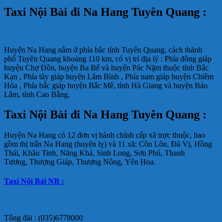
Taxi Nội Bài đi Na Hang Tuyên Quang :
Huyện Na Hang nằm ở phía bắc tỉnh Tuyên Quang, cách thành
phố Tuyên Quang khoảng 110 km, có vị trí địa lý : Phía đông giáp
huyện Chợ Đồn, huyện Ba Bể và huyện Pác Nặm thuộc tỉnh Bắc
Kạn , Phía tây giáp huyện Lâm Bình , Phía nam giáp huyện Chiêm
Hóa , Phía bắc giáp huyện Bắc Mê, tỉnh Hà Giang và huyện Bảo
Lâm, tỉnh Cao Bằng.
Taxi Nội Bài đi Na Hang Tuyên Quang :
Huyện Na Hang có 12 đơn vị hành chính cấp xã trực thuộc, bao
gồm thị trấn Na Hang (huyện lỵ) và 11 xã: Côn Lôn, Đà Vị, Hồng
Thái, Khâu Tinh, Năng Khả, Sinh Long, Sơn Phú, Thanh
Tương, Thượng Giáp, Thượng Nông, Yên Hoa.
Taxi Nội Bài NB :
Tổng đài : (035)6778000