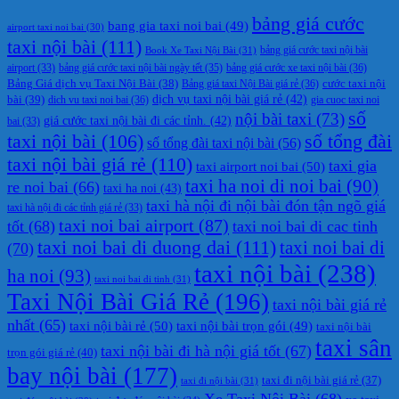
bảng giá cước
bang gia taxi noi bai
(49)
airport taxi noi bai
(30)
taxi nội bài
(111)
Book Xe Taxi Nội Bài
(31)
bảng giá cước taxi nội bài
bảng giá cước taxi nội bài ngày tết
(35)
bảng giá cước xe taxi nội bài
(36)
airport
(33)
cước taxi nội
Bảng Giá dịch vụ Taxi Nội Bài
(38)
Bảng giá taxi Nội Bài giá rẻ
(36)
bài
(39)
dịch vụ taxi nội bài giá rẻ
(42)
dich vu taxi noi bai
(36)
gia cuoc taxi noi
số
nội bài taxi
(73)
giá cước taxi nội bài đi các tỉnh.
(42)
bai
(33)
taxi nội bài
(106)
số tổng đài
số tổng đài taxi nội bài
(56)
taxi nội bài giá rẻ
(110)
taxi gia
taxi airport noi bai
(50)
taxi ha noi di noi bai
(90)
re noi bai
(66)
taxi ha noi
(43)
taxi hà nội đi nội bài đón tận ngõ giá
taxi hà nội đi các tỉnh giá rẻ
(33)
taxi noi bai airport
(87)
tốt
(68)
taxi noi bai di cac tinh
taxi noi bai di duong dai
(111)
taxi noi bai di
(70)
taxi nội bài
(238)
ha noi
(93)
taxi noi bai di tinh
(31)
Taxi Nội Bài Giá Rẻ
(196)
taxi nội bài giá rẻ
nhất
(65)
taxi nội bài rẻ
(50)
taxi nội bài trọn gói
(49)
taxi nội bài
taxi sân
taxi nội bài đi hà nội giá tốt
(67)
trọn gói giá rẻ
(40)
bay nội bài
(177)
taxi đi nội bài giá rẻ
(37)
taxi đi nội bài
(31)