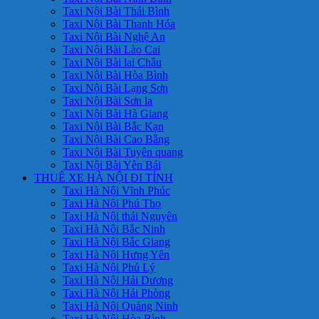
Taxi Nội Bài Thái Bình
Taxi Nội Bài Thanh Hóa
Taxi Nội Bài Nghệ An
Taxi Nội Bài Lào Cai
Taxi Nội Bài lai Châu
Taxi Nội Bài Hòa Bình
Taxi Nội Bài Lạng Sơn
Taxi Nội Bài Sơn la
Taxi Nội Bài Hà Giang
Taxi Nội Bài Bắc Kạn
Taxi Nội Bài Cao Bằng
Taxi Nội Bài Tuyên quang
Taxi Nội Bài Yên Bái
THUÊ XE HÀ NỘI ĐI TỈNH
Taxi Hà Nội Vĩnh Phúc
Taxi Hà Nội Phú Thọ
Taxi Hà Nội thái Nguyên
Taxi Hà Nội Bắc Ninh
Taxi Hà Nội Bắc Giang
Taxi Hà Nội Hưng Yên
Taxi Hà Nội Phủ Lý
Taxi Hà Nội Hải Dương
Taxi Hà Nội Hải Phòng
Taxi Hà Nội Quảng Ninh
Taxi Hà Nội Hòa Bình