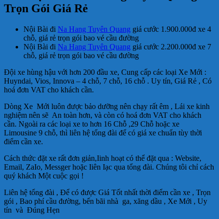
Trọn Gói Giá Rẻ
Nội Bài đi
Na Hang Tuyên Quang
giá cước 1.900.000đ xe 4
chỗ, giá rẻ trọn gói bao vé cầu đường
Nội Bài đi
Na Hang Tuyên Quang
giá cước 2.200.000đ xe 7
chỗ, giá rẻ trọn gói bao vé cầu đường
Đội xe hùng hậu với hơn 200 đầu xe, Cung cấp các loại Xe Mới :
Huyndai, Vios, Innova – 4 chỗ, 7 chỗ, 16 chỗ . Uy tín, Giá Rẻ , Có
hoá đơn VAT cho khách cần.
Dòng Xe Mới luôn được bảo dưỡng nên chạy rất êm , Lái xe kinh
nghiệm nên sẽ An toàn hơn, và còn có hoá đơn VAT cho khách
cần. Ngoài ra các loại xe to hơn 16 Chỗ ,29 Chỗ hoặc xe
Limousine 9 chỗ, thì liên hệ tổng đài để có giá xe chuẩn tùy thời
điểm cần xe.
Cách thức đặt xe rất đơn giản,Iinh hoạt có thể đặt qua : Website,
Email, ZaIo, Messger hoặc Iiên Iạc qua tổng đài. Chúng tôi chỉ cách
quý khách Một cuộc gọi !
Liên hệ tổng đài , Để có được Giá Tốt nhất thời điểm cần xe , Trọn
gói , Bao phí cầu đường, bến bãi nhà ga, xăng dầu , Xe Mới , Uy
tín và Đúng Hẹn