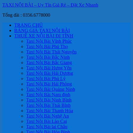
TAXI NỘI BÀI – Uy Tín Giá Rẻ – Đặt Xe Nhanh
Tổng đài : 0356.6778000
TRANG CHỦ
BẢNG GIÁ TAXI NỘI BÀI
THUÊ XE NỘI BÀI ĐI TỈNH
Taxi Nội Bài Vĩnh Phúc
Taxi Nội Bài Phú Thọ
Taxi Nội Bài Thái Nguyên
Taxi Nội Bài Bắc Ninh
Taxi Nội Bài Bắc Giang
Taxi Nội Bài Hưng Yên
Taxi Nội Bài Hải Dương
Taxi Nội Bài Phủ Lý
Taxi Nội Bài Hải Phòng
Taxi Nội Bài Quảng Ninh
Taxi Nội Bài Nam định
Taxi Nội Bài Ninh Bình
Taxi Nội Bài Thái Bình
Taxi Nội Bài Thanh Hóa
Taxi Nội Bài Nghệ An
Taxi Nội Bài Lào Cai
Taxi Nội Bài lai Châu
Taxi Nội Bài Hòa Bình