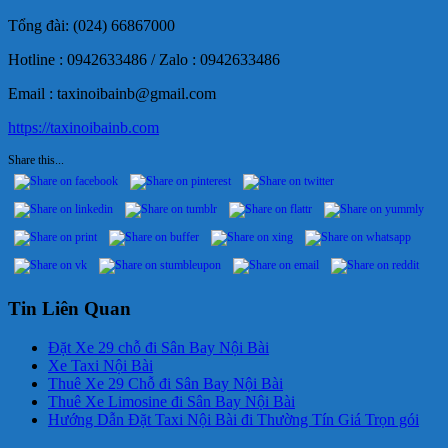
Tổng đài: (024) 66867000
Hotline : 0942633486 / Zalo : 0942633486
Email : taxinoibainb@gmail.com
https://taxinoibainb.com
Share this...
Tin Liên Quan
Đặt Xe 29 chỗ đi Sân Bay Nội Bài
Xe Taxi Nội Bài
Thuê Xe 29 Chỗ đi Sân Bay Nội Bài
Thuê Xe Limosine đi Sân Bay Nội Bài
Hướng Dẫn Đặt Taxi Nội Bài đi Thường Tín Giá Trọn gói